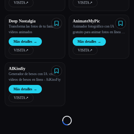
VISITA
↗︎
VISITA
↗︎
Todas las categorías
Deep Nostalgia
AnimateMyPic
Acerca de
Transforma las fotos de tu familia en
Animador fotográfico con IA
vídeos animados
gratuito para animar fotos en línea |
AnimateMyPic
Más detalles
→
Más detalles
→
VISITA
↗︎
VISITA
↗︎
AIKissfiy
Esc
Generador de besos con IA: crea
vídeos de besos en línea - AiKissFiy
Más detalles
→
VISITA
↗︎
Loading...