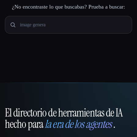
¿No encontraste lo que buscabas? Prueba a buscar:
El directorio de herramientas de IA
That AI Collection
hecho para
la era de los agentes
.