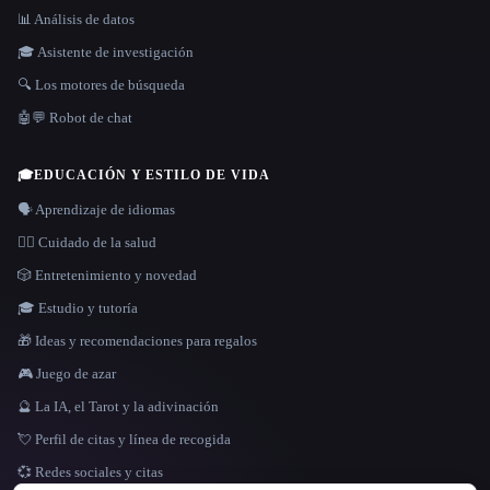
📊 Análisis de datos
🎓 Asistente de investigación
🔍 Los motores de búsqueda
🤖💬 Robot de chat
🎓
EDUCACIÓN Y ESTILO DE VIDA
🗣️ Aprendizaje de idiomas
👩‍⚕️ Cuidado de la salud
🎲 Entretenimiento y novedad
🎓 Estudio y tutoría
🎁 Ideas y recomendaciones para regalos
🎮 Juego de azar
🔮 La IA, el Tarot y la adivinación
💘 Perfil de citas y línea de recogida
💞 Redes sociales y citas
IDIOMA