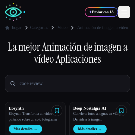
✦
Enviar con IA
hogar
Categorías
Video
Animación de imagen a vídeo
La mejor
✍️
Animación de imagen a
🎨
Escritores
Diseñadores
vídeo
Aplicaciones
💻
📈
Desarrolladores
Marketers
🎓
🎬
Estudiantes
Creadores
Ebsynth
Deep Nostalgia AI
Ebsynth: Transforma un vídeo
Convierte fotos antiguas en vídeos.
Blog
pintando sobre un solo fotograma
Da vida a la imagen.
Más detalles
→
Más detalles
→
Comparar herramientas