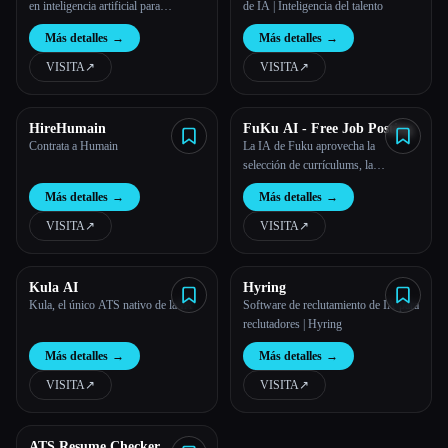
en inteligencia artificial para
de IA | Inteligencia del talento
pequeñas empresas
Más detalles
→
Más detalles
→
VISITA
↗︎
VISITA
↗︎
HireHumain
FuKu AI - Free Job Posting
Contrata a Humain
La IA de Fuku aprovecha la
selección de currículums, la
búsqueda de candidatos y la
Más detalles
→
Más detalles
→
programación automatizada
impulsadas por la IA para ayudar a
VISITA
↗︎
VISITA
↗︎
los empleadores a agilizar el proceso
de contratación de forma eficiente y a
dirigirse con precisión a los mejo
Kula AI
Hyring
Kula, el único ATS nativo de la IA
Software de reclutamiento de IA para
reclutadores | Hyring
Más detalles
→
Más detalles
→
VISITA
↗︎
VISITA
↗︎
ATS Resume Checker