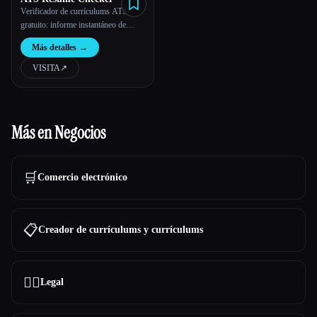
Verificador de currículums ATS
gratuito: informe instantáneo de
puntuación y currículum de ATS
Más detalles
→
VISITA
↗︎
Más en Negocios
🛒
Comercio electrónico
📋
Creador de currículums y currículums
👩‍⚖️
Legal