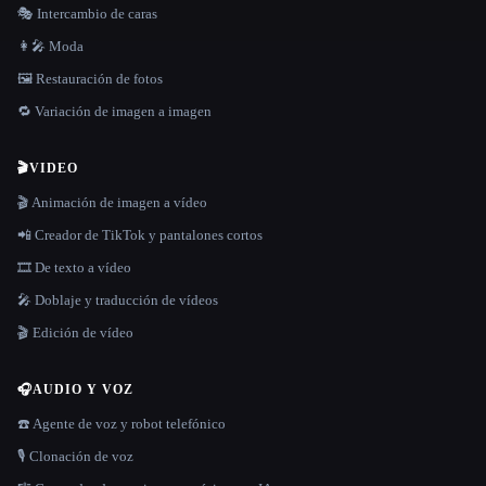
🎭 Intercambio de caras
👩‍🎤 Moda
🖼️ Restauración de fotos
🔁 Variación de imagen a imagen
🎬
VIDEO
🎬 Animación de imagen a vídeo
📲 Creador de TikTok y pantalones cortos
🎞️ De texto a vídeo
🎤 Doblaje y traducción de vídeos
🎬 Edición de vídeo
🎧
AUDIO Y VOZ
☎️ Agente de voz y robot telefónico
🎙️ Clonación de voz