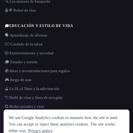
🔍 Los motores de búsqueda
🤖💬 Robot de chat
🎓
EDUCACIÓN Y ESTILO DE VIDA
🗣️ Aprendizaje de idiomas
👩‍⚕️ Cuidado de la salud
🎲 Entretenimiento y novedad
🎓 Estudio y tutoría
🎁 Ideas y recomendaciones para regalos
🎮 Juego de azar
🔮 La IA, el Tarot y la adivinación
💘 Perfil de citas y línea de recogida
💞 Redes sociales y citas
IDIOMA
We use Google Analytics cookies to measure how the site is used.
English
español
Français
Русский
简体中文
You can accept or reject these analytics cookies. The site works
Hindi
either way.
Privacy policy
.
© 2026 That AI Collection. Todos los derechos reservados.
·
Términos de servicios
·