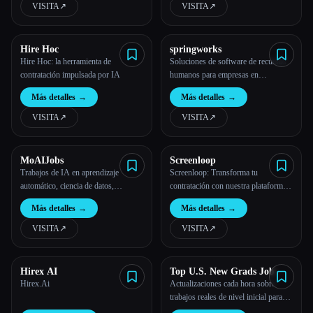
VISITA
↗︎
VISITA
↗︎
Todas las categorías
Hire Hoc
springworks
Acerca de
Hire Hoc: la herramienta de
Soluciones de software de recursos
contratación impulsada por IA
humanos para empresas en
crecimiento
Más detalles
→
Más detalles
→
VISITA
↗︎
VISITA
↗︎
MoAIJobs
Screenloop
Trabajos de IA en aprendizaje
Screenloop: Transforma tu
automático, ciencia de datos,
contratación con nuestra plataforma
ingeniería, procesamiento del
de operaciones de talento basada en
Más detalles
→
Más detalles
→
lenguaje natural, ventas, etc.
la IA, que incluye inteligencia de
entrevistas, un anotador de IA y un
VISITA
↗︎
VISITA
↗︎
ATS completo.
Esc
Hirex AI
Top U.S. New Grads Job
Hirex.Ai
Actualizaciones cada hora sobre
trabajos reales de nivel inicial para
los nuevos graduados, ¡todo en un