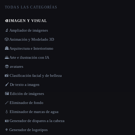
TODAS LAS CATEGORÍAS
🎨
IMAGEN Y VISUAL
🔬 Ampliador de imágenes
🎲 Animación y Modelado 3D
🏯 Arquitectura e Interiorismo
🌄 Arte e ilustración con IA
😎 avatares
📸 Clasificación facial y de belleza
🖌️ De texto a imagen
🖼️ Edición de imágenes
🪄 Eliminador de fondo
💧 Eliminador de marcas de agua
🪪 Generador de disparos a la cabeza
⚜️ Generador de logotipos