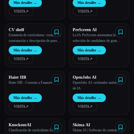
Más detalles
→
Más detalles
→
solo lugar!
VISITA
↗︎
VISITA
↗︎
CV shelf
PreScreen AI
Estantería de currículums: creador de
La IA PreScreen automatiza la
contratación y descripción de puestos
selección de candidatos de gran
con IA
volumen, lo que hace que la
Más detalles
→
Más detalles
→
contratación sea más eficaz para los
equipos empresariales.
VISITA
↗︎
VISITA
↗︎
Haier HR
OpenJobs AI
Haier HR - Contrata a Faaaster
OpenJobs AI: reclutador autónomo
de IA
Más detalles
→
Más detalles
→
VISITA
↗︎
VISITA
↗︎
KnockoutAI
Skima AI
Clasificación de currículums basada
Skima AI | Software de contratación