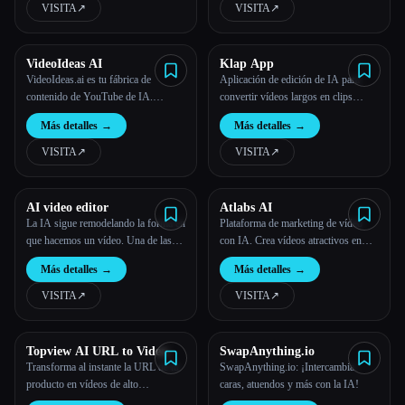
VISITA
↗︎
VISITA
↗︎
Todas las categorías
VideoIdeas AI
Klap App
Acerca de
VideoIdeas.ai es tu fábrica de
Aplicación de edición de IA para
contenido de YouTube de IA.
convertir vídeos largos en clips
Genera guiones aptos para hacer
virales
Más detalles
→
Más detalles
→
virus, nuevas ideas de vídeo y
contenido atractivo en cuestión de
VISITA
↗︎
VISITA
↗︎
minutos.
AI video editor
Atlabs AI
La IA sigue remodelando la forma en
Plataforma de marketing de vídeo
que hacemos un vídeo. Una de las
con IA. Crea vídeos atractivos en
últimas innovaciones en este ámbito
cuestión de minutos.
Más detalles
→
Más detalles
→
es TopView.ai, un editor de vídeo de
IA en línea que aprovecha el poder
VISITA
↗︎
VISITA
↗︎
de la IA para racionalizar
Topview AI URL to Video
SwapAnything.io
Transforma al instante la URL de tu
SwapAnything.io: ¡Intercambia
producto en vídeos de alto
caras, atuendos y más con la IA!
rendimiento con la IA de Topview,