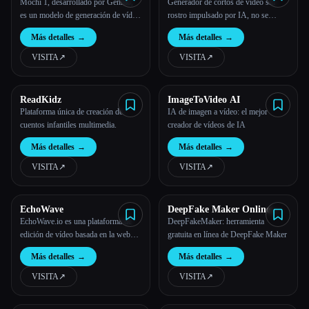
Mochi 1, desarrollado por Genmo,
Generador de cortos de vídeo sin
es un modelo de generación de vídeo
rostro impulsado por IA, no se
de código abierto de última
necesitan habilidades de edición de
Más detalles
→
Más detalles
→
generación que establece un nuevo
vídeo.
punto de referencia para la creación
VISITA
↗︎
VISITA
↗︎
de vídeos basada en la IA.
ReadKidz
ImageToVideo AI
Plataforma única de creación de
IA de imagen a vídeo: el mejor
cuentos infantiles multimedia.
creador de vídeos de IA
Más detalles
→
Más detalles
→
VISITA
↗︎
VISITA
↗︎
EchoWave
DeepFake Maker Online
Free Tool
EchoWave.io es una plataforma de
DeepFakeMaker: herramienta
edición de vídeo basada en la web
gratuita en línea de DeepFake Maker
que permite a los usuarios crear y
Más detalles
→
Más detalles
→
modificar vídeos directamente desde
su navegador, lo que elimina la
VISITA
↗︎
VISITA
↗︎
necesidad de descargar software.