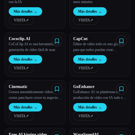
con la IA
unos minutos
Más detalles
→
Más detalles
→
VISITA
↗︎
VISITA
↗︎
Cococlip.AI
CapCut
CoCoClip.AI es una herramienta de
Editor de vídeo todo en uno gratuito
generación de vídeo fácil de usar.
para que todos puedan crear
cualquier cosa en cualquier lugar
Esc
Más detalles
→
Más detalles
→
VISITA
↗︎
VISITA
↗︎
Cinematic
GoEnhance
Genera automáticamente vídeos
GoEnhance AI: tu plataforma de
cortos para hacer crecer tu negocio
producción de vídeo con IA todo en
con la IA
uno: la creación de vídeos es más
Más detalles
→
Más detalles
→
sencilla que nunca
VISITA
↗︎
VISITA
↗︎
Free AI kissing video
WaveSpeedAI