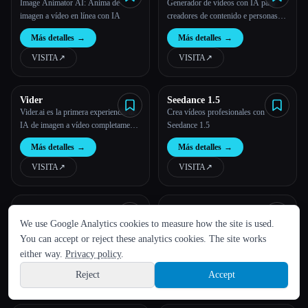
Image Animator AI: Anima de
Generador de vídeos con IA para
imagen a vídeo en línea con IA
creadores de contenido e personas
influyentes | Textideo
Más detalles
→
Más detalles
→
VISITA
↗︎
VISITA
↗︎
Vider
Seedance 1.5
Vider.ai es la primera experiencia de
Crea vídeos profesionales con
IA de imagen a vídeo completamente
Seedance 1.5
gratuita e ilimitada del mundo.
Más detalles
→
Más detalles
→
Creación de vídeos rápida, fluida y
sin esfuerzo.
VISITA
↗︎
VISITA
↗︎
IDIOMA
MixHub AI
AI Lip Sync Generator -
Photo lip,Singing photo
MixHub AI: Desbloquea un sinfín
La sincronización de labios con IA
We use Google Analytics cookies to measure how the site is used.
English
español
Français
Русский
简体中文
de posibilidades creativas con una
convierte las fotos y los vídeos en
You can accept or reject these analytics cookies. The site works
plataforma en la nube impulsada por
animaciones realistas de
Hindi
either way.
Privacy policy
.
Más detalles
→
Más detalles
→
la IA para la generación de texto,
sincronización de labios impulsadas
imágenes y vídeos
por la IA.
Reject
Accept
VISITA
↗︎
VISITA
↗︎
Sign up