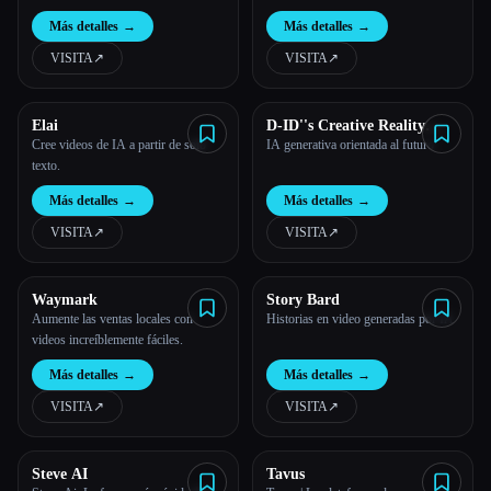
primera hora
Más detalles
→
Más detalles
→
VISITA
↗︎
VISITA
↗︎
Elai
D-ID''s Creative Reality
Studio
Cree videos de IA a partir de solo
IA generativa orientada al futuro
texto.
Más detalles
→
Más detalles
→
VISITA
↗︎
VISITA
↗︎
Waymark
Story Bard
Aumente las ventas locales con
Historias en video generadas por IA
videos increíblemente fáciles.
Más detalles
→
Más detalles
→
VISITA
↗︎
VISITA
↗︎
Steve AI
Tavus