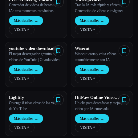
generator
Generador de vídeos de besos con
Trae la IA más rápida y eficiente
IA: crea momentos románticos
Generación de vídeos e imágenes
para el mundo
Más detalles
→
Más detalles
→
VISITA
↗︎
VISITA
↗︎
youtube video downloader
Wisecut
El mejor descargador gratuito de
Wisecut: corta y edita vídeos
vídeos de YouTube | Guarda vídeos
automáticamente con IA
en HD y 4K
Más detalles
→
Más detalles
→
VISITA
↗︎
VISITA
↗︎
Eightify
HitPaw Online Video
Enhancer
Obtenga 8 ideas clave de los videos
Un clic para desenfocar y mejorar su
de YouTube
video por IA entrenada.
Más detalles
→
Más detalles
→
VISITA
↗︎
VISITA
↗︎