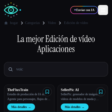
✦
Enviar con IA
hogar
Categorías
Video
Edición de vídeo
✍️
La mejor
Edición de vídeo
🎨
Escritores
Diseñadores
Aplicaciones
💻
📈
Desarrolladores
Marketers
🎓
🎬
Estudiantes
Creadores
TheFluxTrain
SellerPic AI
Estudio de producción de IA de
SellerPic: generador de imágenes y
Blog
Agentic para personajes, flujos de
vídeos de modelos de moda y
trabajo y vídeos coherentes
productos con IA
Más detalles
→
Más detalles
→
Comparar herramientas