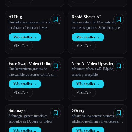
largos.
AI Hug
Rapid Shorts AI
Uniendo corazones a través de la IA,
Genera vídeos de IA a partir del
un abrazo e historia a la vez.
texto en segundos. Solo tienes que
escribir el guion, seleccionar una voz
Más detalles
→
Más detalles
→
en off, seleccionar un idioma y
generar tu vídeo de IA en segundos.
VISITA
↗︎
VISITA
↗︎
Face Swap Video Online
Nero AI Video Upscaler
Free
Una herramienta gratuita de
Mejora tu vídeo a 4K. Rápido,
intercambio de rostros con IA en
estable y asequible.
línea que te permite intercambiar
Más detalles
→
Más detalles
→
rostros de forma rápida y segura en
vídeos, imágenes y GIF con
VISITA
↗︎
VISITA
↗︎
resultados de alta calidad, todo ello
sin necesidad de registrarte.
Submagic
GStory
Submagic: genera increíbles
gStory es una potente herramienta de
subtítulos de IA para tus vídeos
edición que elimina sin esfuerzo el
fondo y mejora los vídeos e
Más detalles
→
Más detalles
→