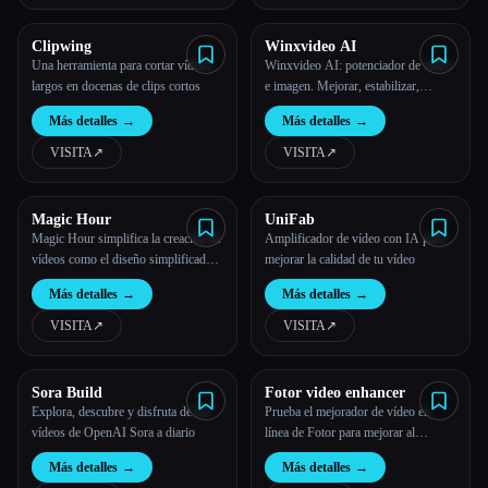
Clipwing
Winxvideo AI
Una herramienta para cortar vídeos
Winxvideo AI: potenciador de vídeo
largos en docenas de clips cortos
e imagen. Mejorar, estabilizar,
convertir, editar, grabar vídeo
Más detalles
→
Más detalles
→
VISITA
↗︎
VISITA
↗︎
Magic Hour
UniFab
Magic Hour simplifica la creación de
Amplificador de vídeo con IA para
vídeos como el diseño simplificado
mejorar la calidad de tu vídeo
de Canva
Más detalles
→
Más detalles
→
VISITA
↗︎
VISITA
↗︎
Sora Build
Fotor video enhancer
Explora, descubre y disfruta de los
Prueba el mejorador de vídeo en
vídeos de OpenAI Sora a diario
línea de Fotor para mejorar al
instante la calidad del vídeo,
Más detalles
→
Más detalles
→
incluidos los ajustes de nitidez,