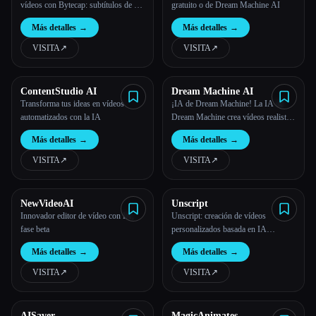
Machine AI
vídeos con Bytecap: subtítulos de IA
gratuito o de Dream Machine AI
personalizados
Más detalles
→
Más detalles
→
VISITA
↗︎
VISITA
↗︎
ContentStudio AI
Dream Machine AI
Transforma tus ideas en vídeos
¡IA de Dream Machine! La IA de
automatizados con la IA
Dream Machine crea vídeos realistas
y de alta calidad rápidamente a partir
Más detalles
→
Más detalles
→
de texto e imágenes con IA.
VISITA
↗︎
VISITA
↗︎
NewVideoAI
Unscript
Innovador editor de vídeo con IA,
Unscript: creación de vídeos
fase beta
personalizados basada en IA
simplificada
Más detalles
→
Más detalles
→
VISITA
↗︎
VISITA
↗︎
AISaver
MagicAnimates