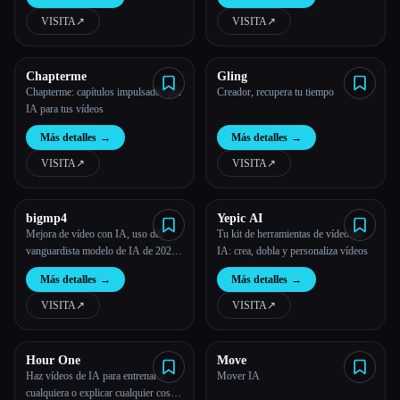
impulsado por IA
VISITA
↗︎
VISITA
↗︎
Chapterme
Gling
Chapterme: capítulos impulsados por
Creador, recupera tu tiempo
IA para tus vídeos
Más detalles
→
Más detalles
→
VISITA
↗︎
VISITA
↗︎
bigmp4
Yepic AI
Mejora de vídeo con IA, uso del
Tu kit de herramientas de vídeo de
vanguardista modelo de IA de 2023
IA: crea, dobla y personaliza vídeos
para ampliar el vídeo y mejorar el
Más detalles
→
Más detalles
→
vídeo sin pérdidas
VISITA
↗︎
VISITA
↗︎
Hour One
Move
Haz vídeos de IA para entrenar a
Mover IA
cualquiera o explicar cualquier cosa,