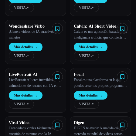
imágenes, garantizando que el
contenido tenga un aspecto pulido y
VISITA
↗︎
VISITA
↗︎
profesional.
Wondershare Virbo
Calvin: AI Short Video
Creator
¡Genera vídeos de IA atractivos en
Calvin es una aplicación basada en la
minutos!
inteligencia artificial que convierte
tus ideas habladas en vídeos cortos.
Más detalles
→
Más detalles
→
Está diseñado para simplificar el
proceso de creación de vídeos,
VISITA
↗︎
VISITA
↗︎
especialmente para el contenido de
las redes sociales.
LivePortrait AI
Focal
LivePortrait AI: crea increíbles
Focal es una plataforma en la que
animaciones de retratos con IA en
puedes crear tus propios programas
cuestión de minutos
de televisión y películas con la IA.
Más detalles
→
Más detalles
→
VISITA
↗︎
VISITA
↗︎
Viral Video
Digen
Crea vídeos virales fácilmente en
DIGEN te ayuda: A medida que el
cuestión de minutos con la IA
mercado mundial de vídeos cortos