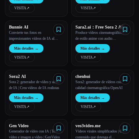
VISITA
↗︎
VISITA
↗︎
Bunnie AI
Sara2.ai：Free Sora 2 AI
Video Generator Online
Convierte tus fotos en
Produce vídeos cinematográficos o
impresionantes vídeos de IA al
de estilo anime con audio
instante con la IA de Bunnie: rápida,
sincronizado en Sara2.ai de forma
Más detalles
→
Más detalles
→
realista e infinitamente creativa.
rápida, fácil y accesible.
VISITA
↗︎
VISITA
↗︎
Sora2 AI
chenhui
Sora 2: generador de vídeo y audio
Sora2: generador de vídeos con
de IA | Crea vídeos de IA realistas
calidad cinematográfica OpenAI
Más detalles
→
Más detalles
→
VISITA
↗︎
VISITA
↗︎
Gen Video
veo3video.me
Generador de vídeo con IA | Texto a
Vídeos virales simplificados | Crea
vídeo e imagen a vídeo | GenVideo
contenido que detenga el