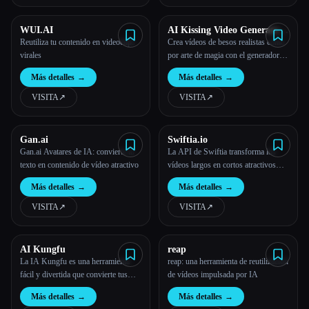
habilidad.
WUI.AI
AI Kissing Video Generator -
Supawork AI | Free & no
Reutiliza tu contenido en videoclips
Crea vídeos de besos realistas como
sign-up
virales
por arte de magia con el generador de
vídeos de besos con IA
Más detalles
→
Más detalles
→
personalizable y gratuito.
VISITA
↗︎
VISITA
↗︎
Gan.ai
Swiftia.io
Gan.ai Avatares de IA: convierte tu
La API de Swiftia transforma los
texto en contenido de vídeo atractivo
vídeos largos en cortos atractivos
con IA, estilos CSS, detección de
Más detalles
→
Más detalles
→
altavoces y reencuadre automático.
VISITA
↗︎
VISITA
↗︎
AI Kungfu
reap
La IA Kungfu es una herramienta
reap: una herramienta de reutilización
fácil y divertida que convierte tus
de vídeos impulsada por IA
fotos en auténticos vídeos de artes
Más detalles
→
Más detalles
→
marciales en cuestión de segundos.