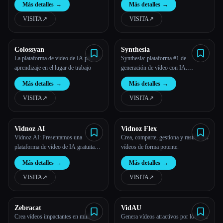
Más detalles
→
Más detalles
→
basada en la información de los
mejores anuncios.
VISITA
↗︎
VISITA
↗︎
Colossyan
Synthesia
La plataforma de vídeo de IA para el
Synthesia: plataforma #1 de
aprendizaje en el lugar de trabajo
generación de vídeo con IA.
Convierte tu texto en vídeos en
Más detalles
→
Más detalles
→
cuestión de minutos
VISITA
↗︎
VISITA
↗︎
Vidnoz AI
Vidnoz Flex
Vidnoz AI: Presentamos una
Crea, comparte, gestiona y rastrea tus
plataforma de vídeo de IA gratuita
vídeos de forma potente.
para reducir los costes de los
Más detalles
→
Más detalles
→
usuarios un 80% y aumentar 10
veces la productividad
VISITA
↗︎
VISITA
↗︎
Zebracat
VidAU
Crea vídeos impactantes en minutos
Genera vídeos atractivos por lotes en