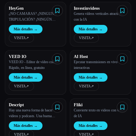
HeyGen
Investinvideos
¿NO CAMARAS? ¿NINGUNA
Genera vídeos verticales atractivos
TRIPULACIÓN? ¡NINGÚN
con la IA
PROBLEMA! Escale su producción
Más detalles
→
Más detalles
→
de vídeo con avatares de IA
personalizables
VISITA
↗︎
VISITA
↗︎
VEED IO
AI Host
VEED.IO - Editor de vídeo con IA -
Ejecutar transmisiones en vivo
Rápido, en línea, gratuito
interactivas
Más detalles
→
Más detalles
→
VISITA
↗︎
VISITA
↗︎
Descript
Fliki
Hay una nueva forma de hacer
Convierte texto en videos con voces
videos y podcasts. Una buena
de IA
manera.
Más detalles
→
Más detalles
→
VISITA
↗︎
VISITA
↗︎