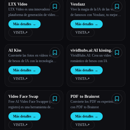
LTX Video
Voxdazz
LTX Video es una innovadora
Vive la magia de la IA de las voces
plataforma de generación de vídeos
de famosos con Voxdazz, tu mejor
con IA que permite a los creadores
plataforma de contenido creativo
Más detalles
→
Más detalles
→
una salida de vídeo en tiempo real,
imágenes de alta fidelidad y
VISITA
↗︎
VISITA
↗︎
funciones de aplicación versátiles.
AI Kiss
vividhubs.ai:AI kissing
Video Generator
Convierte las fotos en vídeos virales
VividHubs.AI: Crea un vídeo
de besos de IA con la tecnología
romántico de besos con IA
Kiss AI. El generador de besos de
Más detalles
→
Más detalles
→
IA gratuito y el creador de IA para
besar ayudan a los creadores a
VISITA
↗︎
VISITA
↗︎
monetizar.
Video Face Swap
PDF to Brainrot
Free AI Video Face Swapper (sin
Convierte los PDF en experiencias
registro) es una herramienta de
con PDF to Brainrot
edición de vídeo basada en la IA que
Más detalles
→
Más detalles
→
crea intercambios de rostros realistas
y sin problemas con facilidad para
VISITA
↗︎
VISITA
↗︎
los usuarios de todos los niveles de