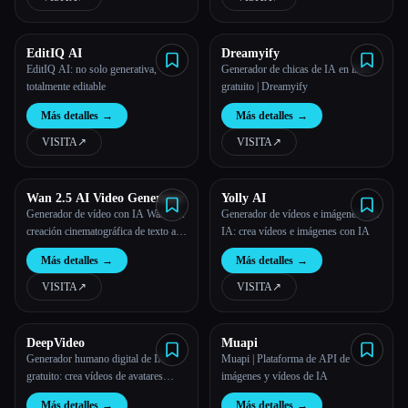
EditIQ AI
Dreamyify
EditIQ AI: no solo generativa,
Generador de chicas de IA en línea
totalmente editable
gratuito | Dreamyify
Más detalles
→
Más detalles
→
VISITA
↗︎
VISITA
↗︎
Wan 2.5 AI Video Generator
Yolly AI
Generador de vídeo con IA Wan 2.5:
Generador de vídeos e imágenes con
creación cinematográfica de texto a
IA: crea vídeos e imágenes con IA
vídeo e imagen a vídeo
Más detalles
→
Más detalles
→
VISITA
↗︎
VISITA
↗︎
DeepVideo
Muapi
Generador humano digital de IA
Muapi | Plataforma de API de
gratuito: crea vídeos de avatares
imágenes y vídeos de IA
profesionales | Digital Human
Más detalles
→
Más detalles
→