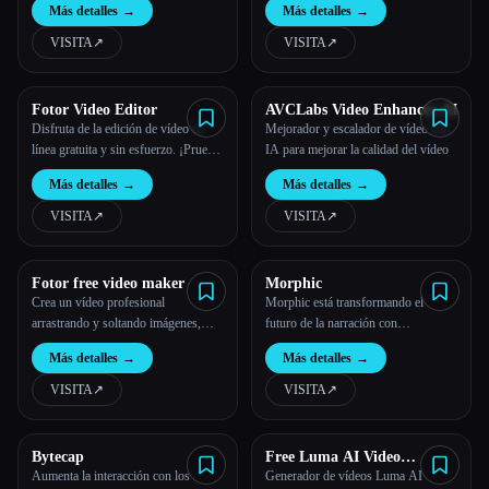
Más detalles
→
Más detalles
→
cortos sin rostro en cuestión de
minutos
VISITA
↗︎
VISITA
↗︎
Fotor Video Editor
AVCLabs Video Enhancer AI
Disfruta de la edición de vídeo en
Mejorador y escalador de vídeo con
línea gratuita y sin esfuerzo. ¡Prueba
IA para mejorar la calidad del vídeo
ahora el editor de vídeo todo en uno
Más detalles
→
Más detalles
→
de Fotor para editar vídeos como un
profesional!
VISITA
↗︎
VISITA
↗︎
Fotor free video maker
Morphic
Crea un vídeo profesional
Morphic está transformando el
arrastrando y soltando imágenes,
futuro de la narración con
vídeos, pegatinas, audio, texto, etc.
tecnologías innovadoras.
Más detalles
→
Más detalles
→
Crear vídeos de YouTube, Instagram
Reels y TikToks nunca ha sido tan
VISITA
↗︎
VISITA
↗︎
fácil. No se necesitan conocimientos.
Bytecap
Free Luma AI Video
Generateor By Dream
Aumenta la interacción con los
Generador de vídeos Luma AI