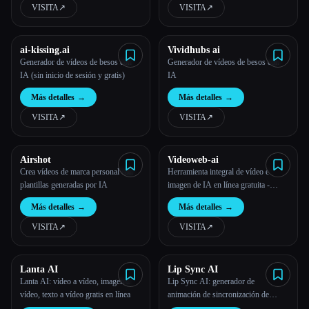
VISITA
↗︎
VISITA
↗︎
ai-kissing.ai
Vividhubs ai
Generador de vídeos de besos con
Generador de vídeos de besos con
IA (sin inicio de sesión y gratis)
IA
Más detalles
→
Más detalles
→
VISITA
↗︎
VISITA
↗︎
Airshot
Videoweb-ai
Crea vídeos de marca personal con
Herramienta integral de vídeo e
plantillas generadas por IA
imagen de IA en línea gratuita -
VideoWeb AI
Más detalles
→
Más detalles
→
VISITA
↗︎
VISITA
↗︎
Lanta AI
Lip Sync AI
Lanta AI: vídeo a vídeo, imagen a
Lip Sync AI: generador de
vídeo, texto a vídeo gratis en línea
animación de sincronización de
labios con IA gratis