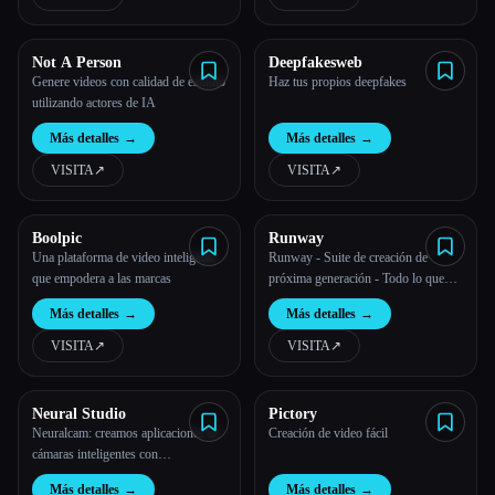
Not A Person
Deepfakesweb
Genere videos con calidad de estudio
Haz tus propios deepfakes
utilizando actores de IA
Más detalles
→
Más detalles
→
VISITA
↗︎
VISITA
↗︎
Boolpic
Runway
Una plataforma de video inteligente
Runway - Suite de creación de
que empodera a las marcas
próxima generación - Todo lo que
necesita para crear contenido
Más detalles
→
Más detalles
→
rápidamente.
VISITA
↗︎
VISITA
↗︎
Neural Studio
Pictory
Neuralcam: creamos aplicaciones de
Creación de video fácil
cámaras inteligentes con
procesamiento de imágenes
Más detalles
→
Más detalles
→