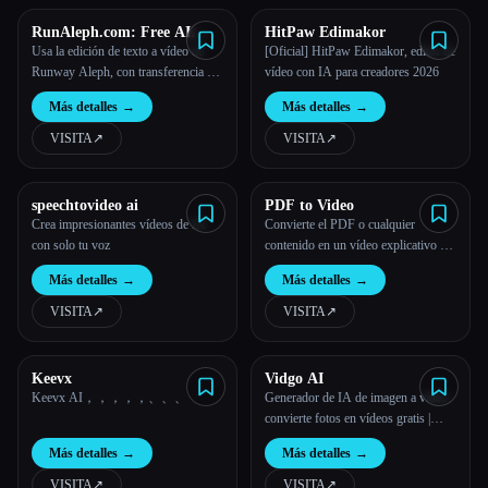
con la tecnología de IA Veo 3.
RunAleph.com: Free AI
HitPaw Edimakor
Video Editing with Runway
Usa la edición de texto a vídeo de
[Oficial] HitPaw Edimakor, editor de
Aleph
Runway Aleph, con transferencia de
vídeo con IA para creadores 2026
estilo, eliminación de objetos y
Más detalles
→
Más detalles
→
mucho más, pruébalo gratis.
VISITA
↗︎
VISITA
↗︎
speechtovideo ai
PDF to Video
Crea impresionantes vídeos de IA
Convierte el PDF o cualquier
con solo tu voz
contenido en un vídeo explicativo en
línea gratis
Más detalles
→
Más detalles
→
VISITA
↗︎
VISITA
↗︎
Keevx
Vidgo AI
Keevx AI，，，，，、、、
Generador de IA de imagen a vídeo:
convierte fotos en vídeos gratis |
Vidgo AI
Más detalles
→
Más detalles
→
VISITA
↗︎
VISITA
↗︎