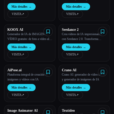
desplazamiento en 3 minutos
Más detalles
→
Más detalles
→
VISITA
↗︎
VISITA
↗︎
KOOX AI
Seedance 2
Generador de IA de IMAGEN A
Crea vídeos de IA impresionantes
VÍDEO gratuito: de foto a vídeo al
con Seedance 2.0. Transforma
instante
imágenes y texto en vídeos
Más detalles
→
Más detalles
→
cinematográficos con síntesis de
movimiento avanzada y calidad
VISITA
↗︎
VISITA
↗︎
profesional.
AiPose.ai
Crano AI
Plataforma integral de creación de
Crano AI: generador de vídeo de IA
imágenes y vídeos con IA
y generador de imágenes de IA
Más detalles
→
Más detalles
→
VISITA
↗︎
VISITA
↗︎
Image Animator AI
Textideo