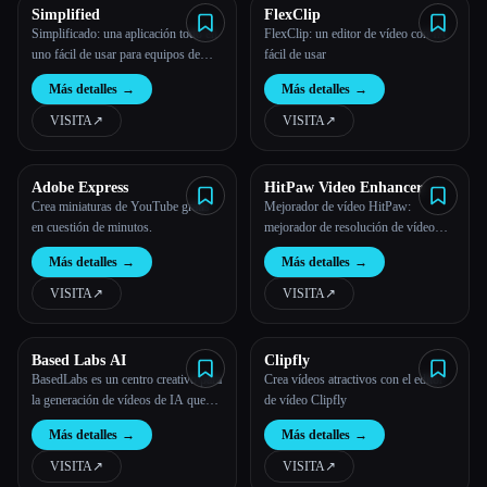
Simplified
FlexClip
Simplificado: una aplicación todo en
FlexClip: un editor de vídeo con IA
uno fácil de usar para equipos de
fácil de usar
marketing modernos
Más detalles
→
Más detalles
→
VISITA
↗︎
VISITA
↗︎
Adobe Express
HitPaw Video Enhancer
Crea miniaturas de YouTube gratis
Mejorador de vídeo HitPaw:
en cuestión de minutos.
mejorador de resolución de vídeo
con IA de alta calidad
Más detalles
→
Más detalles
→
VISITA
↗︎
VISITA
↗︎
Based Labs AI
Clipfly
BasedLabs es un centro creativo para
Crea vídeos atractivos con el editor
la generación de vídeos de IA que
de vídeo Clipfly
permite a los usuarios explorar, crear
Más detalles
→
Más detalles
→
y compartir diversos vídeos basados
en la IA.
VISITA
↗︎
VISITA
↗︎