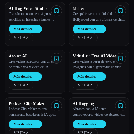
AI Hug Video Studio
Melies
Transforma textos e imágenes
Crea películas con calidad de
sencillos en historias visuales
Hollywood con un software de cine
impresionantes.
de IA
Más detalles
→
Más detalles
→
VISITA
↗︎
VISITA
↗︎
Acoust AI
Vidful.ai: Free AI Video
Generator Online
Crea vídeos atractivos con un editor
Crea vídeos a partir de texto e
de texto a voz y vídeo de IA.
imágenes con el generador de vídeos
de IA gratuito de Vidful.ai con
Más detalles
→
Más detalles
→
tecnología de Kuaishou Kling AI y
Luma AI Dream Machine.
VISITA
↗︎
VISITA
↗︎
Podcast Clip Maker
AI Hugging
Podcast Clip Maker es una
Abrazos con la IA: crea
herramienta basada en la IA que
conmovedores vídeos de abrazos con
ayuda a los podcasters y vendedores
la IA gratis
Más detalles
→
Más detalles
→
a generar automáticamente clips de
podcasts a partir de vídeo y audio
VISITA
↗︎
VISITA
↗︎