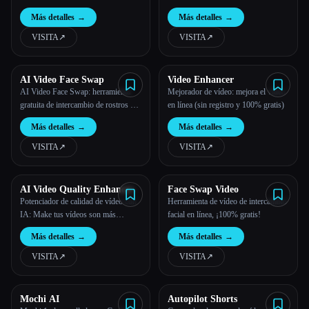
crece, cada vez más personas desean
Más detalles
→
Más detalles
→
aparecer en sus vídeos en las redes
sociales, pero la necesidad de un
VISITA
↗︎
VISITA
↗︎
equipo sofisticado y escenas
perfectas disuade a muchos.
AI Video Face Swap
Video Enhancer
AI Video Face Swap: herramienta
Mejorador de vídeo: mejora el vídeo
gratuita de intercambio de rostros en
en línea (sin registro y 100% gratis)
línea
Más detalles
→
Más detalles
→
VISITA
↗︎
VISITA
↗︎
AI Video Quality Enhancer
Face Swap Video
Potenciador de calidad de vídeo con
Herramienta de vídeo de intercambio
IA: Make tus vídeos son más
facial en línea, ¡100% gratis!
perfectos
Más detalles
→
Más detalles
→
VISITA
↗︎
VISITA
↗︎
Mochi AI
Autopilot Shorts