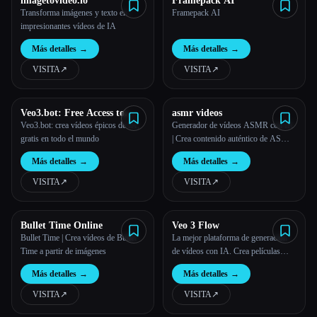
imagetovideo.io
Framepack AI
Transforma imágenes y texto en
Framepack AI
impresionantes vídeos de IA
Más detalles
→
Más detalles
→
VISITA
↗︎
VISITA
↗︎
Veo3.bot: Free Access to
asmr videos
Google Veo 3 AI Video
Veo3.bot: crea vídeos épicos de IA,
Generador de vídeos ASMR con IA
Generation with Native
gratis en todo el mundo
| Crea contenido auténtico de ASMR
Audio
en línea
Más detalles
→
Más detalles
→
VISITA
↗︎
VISITA
↗︎
Bullet Time Online
Veo 3 Flow
Bullet Time | Crea vídeos de Bullet
La mejor plataforma de generación
Time a partir de imágenes
de vídeos con IA. Crea películas
cinematográficas, vídeos cortos
Más detalles
→
Más detalles
→
virales y contenido empresarial
profesional. Transforma cualquier
VISITA
↗︎
VISITA
↗︎
idea en impresionantes vídeos de 8K