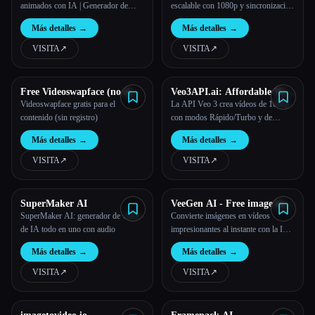
animados con IA | Generador de
escalable con 1080p y sincronización
gráficos animados
de audio
Más detalles
→
Más detalles
→
VISITA
↗︎
VISITA
↗︎
Free Videoswapface (no sign-
Veo3API.ai: Affordable Veo
up)
3 API with Fast/Turbo &
Videoswapface gratis para el
La API Veo 3 crea vídeos de 1080p
Quality Modes
contenido (sin registro)
con modos Rápido/Turbo y de
calidad de forma asequible.
Más detalles
→
Más detalles
→
VISITA
↗︎
VISITA
↗︎
SuperMaker AI
VeeGen AI - Free image to
video AI
SuperMaker AI: generador de vídeo
Convierte imágenes en vídeos
de IA todo en uno con audio
impresionantes al instante con la IA
de VeeGen, sin habilidades ni marcas
Más detalles
→
Más detalles
→
de agua. Crea animaciones, guiones
gráficos y contenido más rápido que
VISITA
↗︎
VISITA
↗︎
nunca.