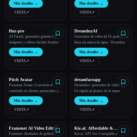
Más detalles
→
Más detalles
→
VISITA
↗︎
VISITA
↗︎
flux-pro
DreamluxAI
AI Facefy: generador gratuito de
Generador de vídeo de IA gratuito en
imágenes y vídeos faciales bonitos
línea sin marca de agua - Dreamlux
Más detalles
→
Más detalles
→
VISITA
↗︎
VISITA
↗︎
Pitch Avatar
dreamfaceapp
Presentar Avatar | Convierte el
Dreamface: generador de vídeos de
contenido en clientes potenciales y
IA rápido al alcance de tu mano
ofertas
Más detalles
→
Más detalles
→
VISITA
↗︎
VISITA
↗︎
Framenet AI Video Editor
Kie.ai: Affordable &
Scalable Veo 3 API
Framenet: diseñador de gráficos
Kie.ai: API Veo 3 asequible y