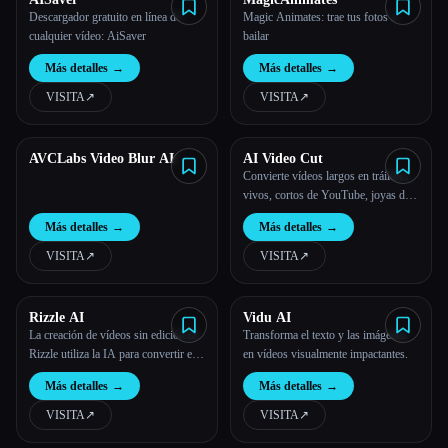
Descargador gratuito en línea de
Magic Animates: trae tus fotos a
cualquier vídeo: AiSaver
bailar
Más detalles
→
Más detalles
→
VISITA
↗︎
VISITA
↗︎
AVCLabs Video Blur AI
AI Video Cut
Convierte vídeos largos en tráileres
vivos, cortos de YouTube, joyas de
TikTok y anuncios de vídeo
Más detalles
→
Más detalles
→
VISITA
↗︎
VISITA
↗︎
Rizzle AI
Vidu AI
La creación de vídeos sin edición de
Transforma el texto y las imágenes
Rizzle utiliza la IA para convertir el
en vídeos visualmente impactantes.
texto, los podcasts y los vídeos en
Más detalles
→
Más detalles
→
contenido de alta calidad.
VISITA
↗︎
VISITA
↗︎