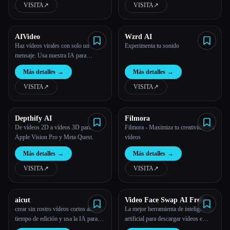
brillo, etc. para que los vídeos sean
VISITA
↗︎
VISITA
↗︎
más nítidos. No se requieren
conocimientos ni instalación.
AIVideo
Wzrd AI
Haz vídeos virales con solo un
Experimenta tu sonido
mensaje. Usa nuestra IA para
escribir, investigar, generar y editar
Más detalles
→
Más detalles
→
tu próximo vídeo.
VISITA
↗︎
VISITA
↗︎
Depthify AI
Filmora
De vídeos 2D a vídeos 3D para
Filmora - Maximiza tu creatividad en
Apple Vision Pro y Meta Quest.
vídeos
Más detalles
→
Más detalles
→
VISITA
↗︎
VISITA
↗︎
aicut
Video Face Swap AI Free
crear sin rostro vídeos cortos ahorra
La mejor herramienta de inteligencia
tiempo de edición y usa la IA para
artificial para descargar vídeos e
cambiar tu guion o idea en vídeos
intercambiar caras, AiSaver