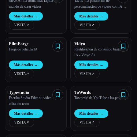
Steve.Ai: La forma más rápida del
Tavus | La plataforma de
mundo de crear vídeos
personalización de vídeos con IA
más avanzada
Más detalles
→
Más detalles
→
VISITA
↗︎
VISITA
↗︎
FilmForge
Vidyo
Forja de película IA
Reutilización de contenido basado en
IA - Vidyo.Ai
Más detalles
→
Más detalles
→
VISITA
↗︎
VISITA
↗︎
Typestudio
ToWords
Escriba Studio Edite su video
Towords: de YouTube a las palabras
editando texto
Más detalles
→
Más detalles
→
VISITA
↗︎
VISITA
↗︎