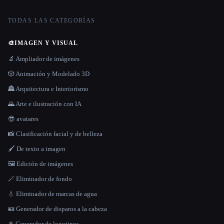
TODAS LAS CATEGORÍAS
🎨
IMAGEN Y VISUAL
🔬 Ampliador de imágenes
🎲 Animación y Modelado 3D
🏯 Arquitectura e Interiorismo
🌄 Arte e ilustración con IA
😎 avatares
📸 Clasificación facial y de belleza
🖌️ De texto a imagen
🖼️ Edición de imágenes
🪄 Eliminador de fondo
💧 Eliminador de marcas de agua
🪪 Generador de disparos a la cabeza
⚜️ Generador de logotipos