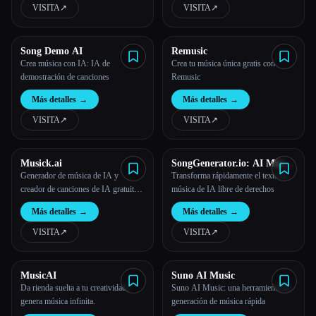
VISITA
↗︎
VISITA
↗︎
Song Demo AI
Remusic
Crea música con IA: IA de
Crea tu música única gratis con
demostración de canciones
Remusic
Más detalles
→
Más detalles
→
VISITA
↗︎
VISITA
↗︎
Musick.ai
SongGenerator.io: AI Music
Generator Free Online
Generador de música de IA y
Transforma rápidamente el texto en
creador de canciones de IA gratuitos
música de IA libre de derechos
en línea
Más detalles
→
Más detalles
→
VISITA
↗︎
VISITA
↗︎
MusicAI
Suno AI Music
Da rienda suelta a tu creatividad,
Suno AI Music: una herramienta de
genera música infinita.
generación de música rápida