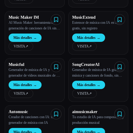
instrucciones de texto.
Music Maker IM
MusicExtend
AI Music Maker: herramienta de
Extensor de música con IA en línea
generación de canciones de IA sin
gratis, sin registro
derechos de autor
Más detalles
→
Más detalles
→
VISITA
↗︎
VISITA
↗︎
Musicful
SongCreatorAI
Generador de música de IA y
Generador de música de IA gratuito:
generador de vídeos musicales de IA
música y canciones de fondo, sin
gratuitos | Musicfu
registro
Más detalles
→
Más detalles
→
VISITA
↗︎
VISITA
↗︎
Automusic
aimusicmaker
Creador de canciones con IA: tu
Tu estudio de IA para composición y
generador de música con IA
producción musical
Más detalles
→
Más detalles
→