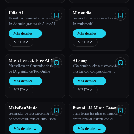
Udio AI
Mix audio
UdioAI.ai: Generador de música con
Generador de música de fondo con
IA de audio gratuito de AudioAI
IA multimodal
Más detalles
→
Más detalles
→
VISITA
↗︎
VISITA
↗︎
MusicHero.ai: Free AI Music
AI Song
Generator from Text Online
MusicHero.ai: Generador de música
«Da rienda suelta a tu creatividad
de IA gratuito de Text Online
musical con composiciones
impulsadas por la IA»
Más detalles
→
Más detalles
→
VISITA
↗︎
VISITA
↗︎
MakeBestMusic
Brev.ai: AI Music Generator
Free Online
Generador de música con IA | Suite
Transforma tus ideas en música
de producción musical impulsada por
profesional al instante con el
IA
generador de música avanzado de IA
Más detalles
→
Más detalles
→
gratuito en línea.