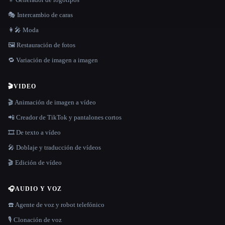
🎭 Intercambio de caras
👩‍🎤 Moda
🖼️ Restauración de fotos
🔁 Variación de imagen a imagen
🎬
VIDEO
🎬 Animación de imagen a vídeo
📲 Creador de TikTok y pantalones cortos
🎞️ De texto a vídeo
🎤 Doblaje y traducción de vídeos
🎬 Edición de vídeo
🎧
AUDIO Y VOZ
☎️ Agente de voz y robot telefónico
🎙️ Clonación de voz