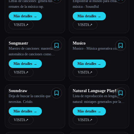
Letras de canciones: genera tus
Empoderar al mundo para crear
remates de la música rap.
música - Soundful
Más detalles
→
Más detalles
→
VISITA
↗︎
VISITA
↗︎
Songmastr
Musico
Maestro de canciones: masterización
Musico - Música generativa con IA
automática de canciones como
referencia
Más detalles
→
Más detalles
→
VISITA
↗︎
VISITA
↗︎
Soundraw
Natural Language Playlist
Deja de buscar la canción que
Lista de reproducción en lenguaje
necesitas. Créalo.
natural: mixtapes generados por la
IA.
Más detalles
→
Más detalles
→
VISITA
↗︎
VISITA
↗︎