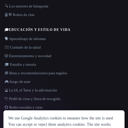
🔍 Los motores de búsqueda
🤖💬 Robot de chat
🎓
EDUCACIÓN Y ESTILO DE VIDA
🗣️ Aprendizaje de idiomas
👩‍⚕️ Cuidado de la salud
🎲 Entretenimiento y novedad
🎓 Estudio y tutoría
🎁 Ideas y recomendaciones para regalos
🎮 Juego de azar
🔮 La IA, el Tarot y la adivinación
💘 Perfil de citas y línea de recogida
💞 Redes sociales y citas
IDIOMA
We use Google Analytics cookies to measure how the site is used.
English
español
Français
Русский
简体中文
You can accept or reject these analytics cookies. The site works