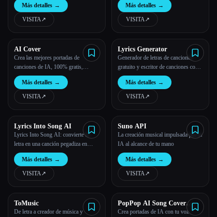
Más detalles
→
Más detalles
→
VISITA
↗︎
VISITA
↗︎
AI Cover
Lyrics Generator
Crea las mejores portadas de
Generador de letras de canciones
canciones de IA, 100% gratis,
gratuito y escritor de canciones con
ilimitado
IA
Más detalles
→
Más detalles
→
VISITA
↗︎
VISITA
↗︎
Lyrics Into Song AI
Suno API
Lyrics Into Song AI: convierte la
La creación musical impulsada por la
letra en una canción pegadiza en
IA al alcance de tu mano
Internet de forma gratuita.
Más detalles
→
Más detalles
→
VISITA
↗︎
VISITA
↗︎
ToMusic
PopPop AI Song Cover
Generator
De letra a creador de música y
Crea portadas de IA con tu voz