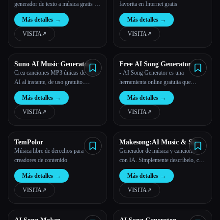
generador de texto a música gratis en
favorita en Internet gratis
línea | ToMusic
Más detalles
→
Más detalles
→
VISITA
↗︎
VISITA
↗︎
Suno AI Music Generator
Free AI Song Generator
Crea canciones MP3 únicas de Suno
- AI Song Generator es una
AI al instante, de uso gratuito.
herramienta online gratuita que
¡Descarga y disfruta de música
transforma tus ideas en canciones de
Más detalles
→
Más detalles
→
innovadora ahora!
calidad profesional mediante
tecnología avanzada de inteligencia
VISITA
↗︎
VISITA
↗︎
artificial.
TemPolor
Makesong:AI Music & Song
Generator
Música libre de derechos para
Generador de música y canciones
creadores de contenido
con IA. Simplemente descríbelo, crea
canciones en segundos. Genera
Más detalles
→
Más detalles
→
música de alta calidad en segundos
VISITA
↗︎
VISITA
↗︎