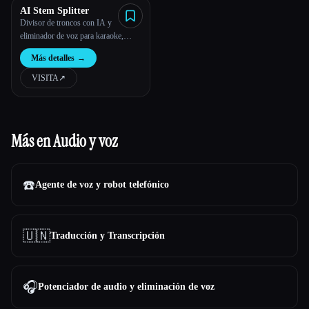
AI Stem Splitter
Divisor de troncos con IA y
eliminador de voz para karaoke,
YouTube, DJs
Más detalles
→
VISITA
↗︎
Más en Audio y voz
☎️
Agente de voz y robot telefónico
🇺🇳
Traducción y Transcripción
🎧
Potenciador de audio y eliminación de voz