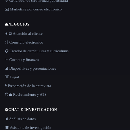
🪧 Generador de creatividad publicitaria
✉️ Marketing por correo electrónico
💼
NEGOCIOS
👨‍💻 Atención al cliente
🛒 Comercio electrónico
📋 Creador de currículums y currículums
📈 Cuentas y finanzas
📊 Diapositivas y presentaciones
👩‍⚖️ Legal
🎙️ Preparación de la entrevista
🧑‍💼 Reclutamiento y ATS
🤖
CHAT E INVESTIGACIÓN
📊 Análisis de datos
🎓 Asistente de investigación