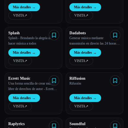
MusicTGA-HR
AI
Más detalles
→
Más detalles
→
VISITA
↗︎
VISITA
↗︎
Splash
Dadabots
Splash - Brindando la alegría de
Generar música mediante
hacer música a todos
transmisión en directo las 24 horas
del día, los 7 días de la semana
Más detalles
→
Más detalles
→
VISITA
↗︎
VISITA
↗︎
Ecrett Music
Riffusion
Una forma sencilla de crear música
Rifusión
libre de derechos de autor - Ecrett
Music
Más detalles
→
Más detalles
→
VISITA
↗︎
VISITA
↗︎
Esc
Raplyrics
Soundful