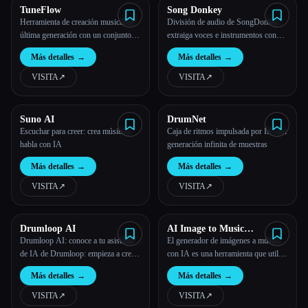
TuneFlow
Song Donkey
Herramienta de creación musical de
División de audio de SongDonkey:
última generación con un conjunto de
extraiga voces e instrumentos con
superpoderes de IA
inteligencia artificial
Más detalles
→
Más detalles
→
VISITA
↗︎
VISITA
↗︎
Suno AI
DrumNet
Escuchar para creer: crea música y
Caja de ritmos impulsada por IA con
habla con IA
generación infinita de muestras
Más detalles
→
Más detalles
→
VISITA
↗︎
VISITA
↗︎
Drumloop AI
AI Image to Music
Generator
Drumloop AI: conoce a tu asistente
El generador de imágenes a música
de IA de Drumloop: empieza a crear
con IA es una herramienta que utiliza
baterías con IA
inteligencia artificial para convertir
Más detalles
→
Más detalles
→
imágenes en música
VISITA
↗︎
VISITA
↗︎