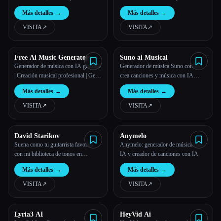
ahora las imágenes y el vídeo
música
Más detalles
→
Más detalles
→
VISITA
↗︎
VISITA
↗︎
Free Ai Music Generator
Suno ai Musical
Generador de música con IA gratuito
Generador de música Suno con IA:
| Creación musical profesional | Gen
crea canciones y música con IA
Music IM
rápidamente
Más detalles
→
Más detalles
→
VISITA
↗︎
VISITA
↗︎
David Starikov
Anymelo
Suena como tu guitarrista favorito
Anymelo: generador de música con
con mi biblioteca de tonos en
IA y creador de canciones con IA
tonedestiny, com
Más detalles
→
Más detalles
→
VISITA
↗︎
VISITA
↗︎
Lyria3 AI
HeyVid Ai