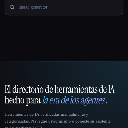
El directorio de herramientas de IA
That AI Collection
hecho para
la era de los agentes
.
Herramientas de IA verificadas manualmente y
categorizadas. Navegue usted mismo o conecte su asistente