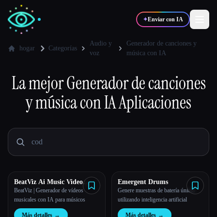
✦
Enviar con IA
Audio y
Generador de canciones y
hogar
Categorías
voz
música con IA
✍️
🎨
Escritores
Diseñadores
La mejor
Generador de canciones
y música con IA
Aplicaciones
💻
📈
Desarrolladores
Marketers
🎓
🎬
Estudiantes
Creadores
BeatViz Ai Music Video
Emergent Drums
Blog
Generator
BeatViz | Generador de vídeos
Genere muestras de batería únicas
musicales con IA para músicos
utilizando inteligencia artificial
Comparar herramientas
Más detalles
→
Más detalles
→