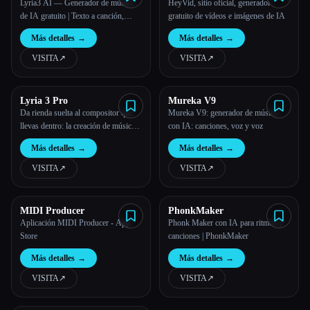
Lyria3 AI — Generador de música
HeyVid, sitio oficial, generador
de IA gratuito | Texto a canción,
gratuito de vídeos e imágenes de IA
troncos y música de fondo para
Más detalles
→
Más detalles
→
cortos
VISITA
↗︎
VISITA
↗︎
Lyria 3 Pro
Mureka V9
Da rienda suelta al compositor que
Mureka V9: generador de música
llevas dentro: la creación de música
con IA: canciones, voz y voz
con IA es fácil.
Más detalles
→
Más detalles
→
VISITA
↗︎
VISITA
↗︎
MIDI Producer
PhonkMaker
Aplicación MIDI Producer - App
Phonk Maker con IA para ritmos y
Store
canciones | PhonkMaker
Más detalles
→
Más detalles
→
VISITA
↗︎
VISITA
↗︎