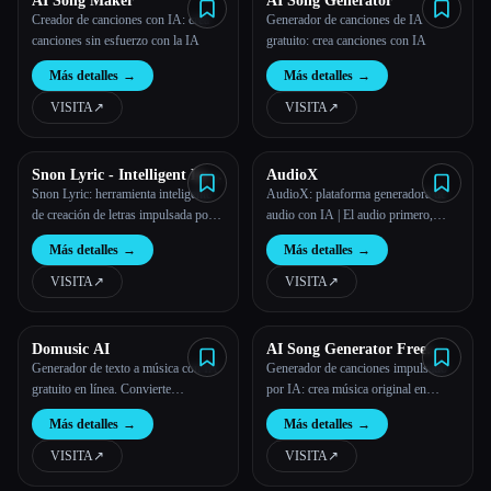
AI Song Maker
AI Song Generator
Creador de canciones con IA: crea
Generador de canciones de IA
canciones sin esfuerzo con la IA
gratuito: crea canciones con IA
Más detalles
→
Más detalles
→
VISITA
↗︎
VISITA
↗︎
Snon Lyric - Intelligent Lyric
AudioX
Creation Tool
Snon Lyric: herramienta inteligente
AudioX: plataforma generadora de
de creación de letras impulsada por la
audio con IA | El audio primero,
IA, que mejora la producción
ahora las imágenes y el vídeo
Más detalles
→
Más detalles
→
musical
VISITA
↗︎
VISITA
↗︎
Domusic AI
AI Song Generator Free
Online
Generador de texto a música con IA
Generador de canciones impulsado
gratuito en línea. Convierte
por IA: crea música original en
fácilmente tu texto o letra en
minutos
Más detalles
→
Más detalles
→
hermosas canciones con Domusic
AI.
VISITA
↗︎
VISITA
↗︎