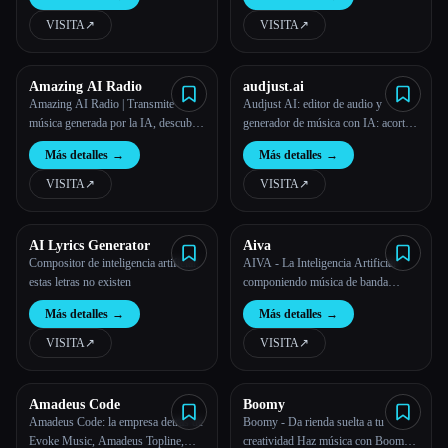
VISITA
↗︎
VISITA
↗︎
Todas las categorías
Acerca de
Amazing AI Radio
audjust.ai
Amazing AI Radio | Transmite
Audjust AI: editor de audio y
música generada por la IA, descubre
generador de música con IA: acorta
nuevos artistas, explora las listas y
las canciones, alarga el audio, busca
Más detalles
→
Más detalles
→
sube tus propias canciones a
bucles o crea música a partir del texto
Amazing AI Radio.
VISITA
↗︎
VISITA
↗︎
AI Lyrics Generator
Aiva
Compositor de inteligencia artificial:
AIVA - La Inteligencia Artificial
estas letras no existen
componiendo música de banda
sonora emocional
Más detalles
→
Más detalles
→
VISITA
↗︎
VISITA
↗︎
Amadeus Code
Boomy
Amadeus Code: la empresa detrás de
Boomy - Da rienda suelta a tu
Evoke Music, Amadeus Topline,
creatividad Haz música con Boomy