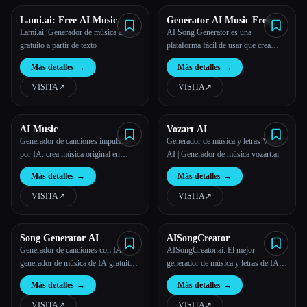
Lami.ai: Free AI Music
Generator AI Music Free
Generator from Text
Online
Lami.ai: Generador de música de IA
AI Song Generator es una
gratuito a partir de texto
plataforma fácil de usar que crea
música de alta calidad y libre de
Más detalles
→
Más detalles
→
derechos en varios estilos, perfecta
para vídeos, anuncios y proyectos
VISITA
↗︎
VISITA
↗︎
creativos.
AI Music
Vozart AI
Generador de canciones impulsado
Generador de música y letras Vozart
por IA: crea música original en
AI | Generador de música vozart.ai
minutos
Más detalles
→
Más detalles
→
VISITA
↗︎
VISITA
↗︎
Song Generator AI
AISongCreator
Generador de canciones con IA:
AISongCreator.ai: El mejor
generador de música de IA gratuito
generador de música y letras de IA.
en línea
Crea canciones y versos con calidad
Más detalles
→
Más detalles
→
de estudio y sin derechos de autor al
instante a partir de simples
VISITA
↗︎
VISITA
↗︎