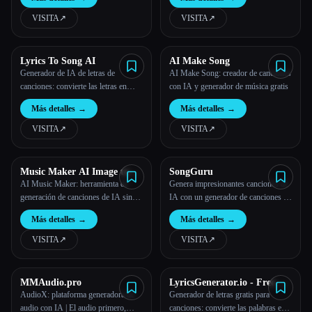
VISITA
↗︎
VISITA
↗︎
Lyrics To Song AI
AI Make Song
Generador de IA de letras de
AI Make Song: creador de canciones
canciones: convierte las letras en
con IA y generador de música gratis
canciones
Más detalles
→
Más detalles
→
VISITA
↗︎
VISITA
↗︎
Music Maker AI Image to
SongGuru
Music
AI Music Maker: herramienta de
Genera impresionantes canciones de
generación de canciones de IA sin
IA con un generador de canciones de
derechos de autor
IA.
Más detalles
→
Más detalles
→
VISITA
↗︎
VISITA
↗︎
MMAudio.pro
LyricsGenerator.io - Free AI
Song & Lyrics Creator
AudioX: plataforma generadora de
Generador de letras gratis para
audio con IA | El audio primero,
canciones: convierte las palabras en