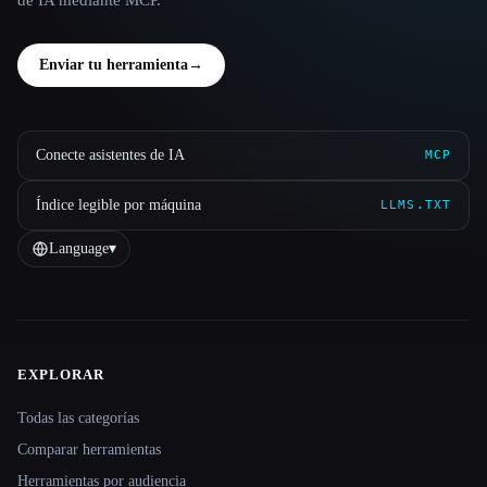
de IA mediante MCP.
Enviar tu herramienta
→
Conecte asistentes de IA
MCP
Índice legible por máquina
LLMS.TXT
Language
▾
EXPLORAR
Site navigation
Todas las categorías
Comparar herramientas
Herramientas por audiencia