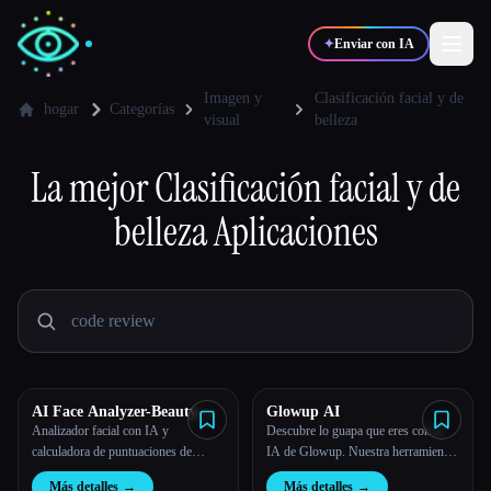
✦
Enviar con IA
Imagen y
Clasificación facial y de
hogar
Categorías
visual
belleza
✍️
🎨
Escritores
Diseñadores
La mejor
Clasificación facial y de
belleza
Aplicaciones
💻
📈
Desarrolladores
Marketers
🎓
🎬
Estudiantes
Creadores
AI Face Analyzer-Beauty
Glowup AI
Blog
Score Calculator
Analizador facial con IA y
Descubre lo guapa que eres con la
calculadora de puntuaciones de
IA de Glowup. Nuestra herramienta
belleza
es tu guía de belleza personalizada
Comparar herramientas
Más detalles
→
Más detalles
→