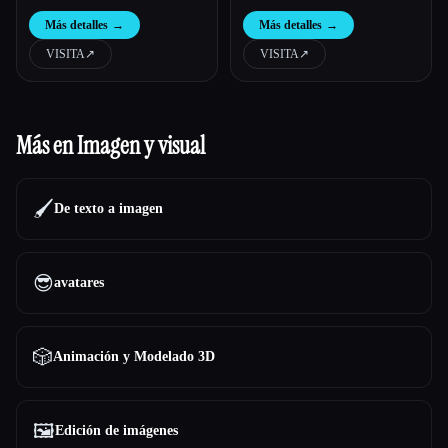
[actualización 2026]
belleza de IA
Más detalles
→
Más detalles
→
VISITA
↗︎
VISITA
↗︎
Más en Imagen y visual
🖌️
De texto a imagen
😎
avatares
🎲
Animación y Modelado 3D
🖼️
Edición de imágenes