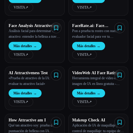
para la IA.
VISITA
↗︎
VISITA
↗︎
Todas las categorías
Acerca de
Face Analysis Attractiveness
FaceRate.ai: Face
Attractiveness Test and
Análisis facial para determinar el
Pon a prueba tu rostro con nuestro
Analysis Tool
atractivo: entender la belleza a través
evaluador facial para ver tu
de la tecnología
puntuación de atractivo y obtener
Más detalles
→
Más detalles
→
orientación científica para mejorar tus
rasgos.
VISITA
↗︎
VISITA
↗︎
AI Attractiveness Test
VideoWeb AI Face Rating
«Prueba de atractivo de la IA:
Herramienta integral de vídeo e
evaluar tu atractivo facial»
imagen de IA en línea gratuita -
VideoWeb AI
Más detalles
→
Más detalles
→
Esc
VISITA
↗︎
VISITA
↗︎
How Attractive am I
Makeup Check AI
Qué tan atractivo soy: prueba de
Aplicación de IA de maquillaje y
puntuación de belleza con IA
control de maquillaje: tu equipo de