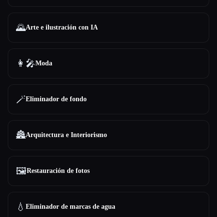
🌄
Arte e ilustración con IA
👩‍🎤
Moda
🪄
Eliminador de fondo
🏯
Arquitectura e Interiorismo
🖼️
Restauración de fotos
💧
Eliminador de marcas de agua