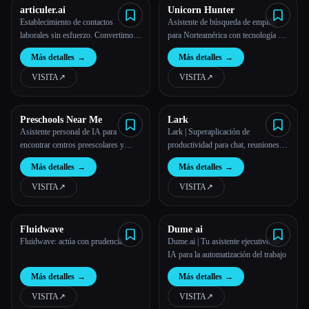
articuler.ai
Unicorn Hunter
Establecimiento de contactos
Asistente de búsqueda de empleo
laborales sin esfuerzo. Convertimos
para Norteamérica con tecnología de
cada conversación en oportunidades.
IA
Más detalles
→
Más detalles
→
VISITA
↗︎
VISITA
↗︎
Preschools Near Me
Lark
Asistente personal de IA para
Lark | Superaplicación de
encontrar centros preescolares y
productividad para chat, reuniones,
postularse a ellos
documentos y proyectos
Más detalles
→
Más detalles
→
VISITA
↗︎
VISITA
↗︎
Fluidwave
Dume ai
Fluidwave: actúa con prudencia
Dume.ai | Tu asistente ejecutivo de
IA para la automatización del trabajo
Más detalles
→
Más detalles
→
VISITA
↗︎
VISITA
↗︎