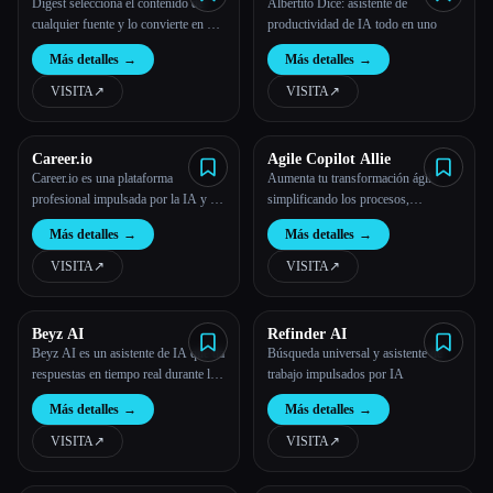
Digest selecciona el contenido de
Albertito Dice: asistente de
cualquier fuente y lo convierte en un
productividad de IA todo en uno
correo electrónico diario
Más detalles
→
Más detalles
→
personalizado.
VISITA
↗︎
VISITA
↗︎
Career.io
Agile Copilot Allie
Career.io es una plataforma
Aumenta tu transformación ágil
profesional impulsada por la IA y el
simplificando los procesos,
ser humano.
mejorando la comunicación y
Más detalles
→
Más detalles
→
proporcionando información basada
en los datos.
VISITA
↗︎
VISITA
↗︎
Beyz AI
Refinder AI
Beyz AI es un asistente de IA que da
Búsqueda universal y asistente de
respuestas en tiempo real durante las
trabajo impulsados por IA
entrevistas.
Más detalles
→
Más detalles
→
VISITA
↗︎
VISITA
↗︎