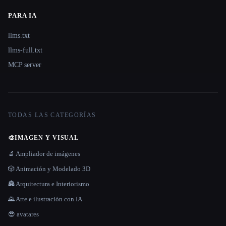
PARA IA
llms.txt
llms-full.txt
MCP server
TODAS LAS CATEGORÍAS
🎨
IMAGEN Y VISUAL
🔬 Ampliador de imágenes
🎲 Animación y Modelado 3D
🏯 Arquitectura e Interiorismo
🌄 Arte e ilustración con IA
😎 avatares