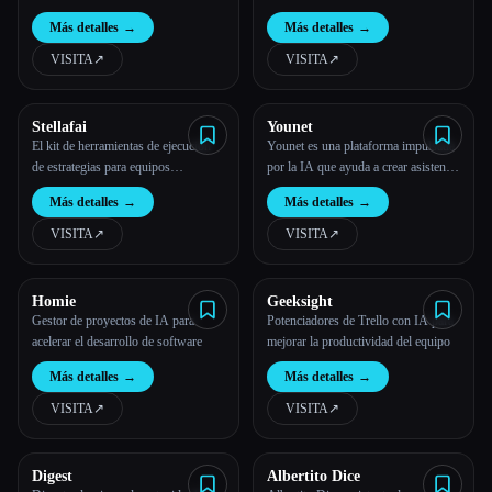
comerciales
Más detalles
→
Más detalles
→
VISITA
↗︎
VISITA
↗︎
Stellafai
Younet
El kit de herramientas de ejecución
Younet es una plataforma impulsada
de estrategias para equipos
por la IA que ayuda a crear asistentes
orientados a objetivos
de IA personalizados y a mejorar
Más detalles
→
Más detalles
→
todos los procesos de comunicación
y colaboración. Está listo para
VISITA
↗︎
VISITA
↗︎
ayudarte en ventas, marketing,
recursos humanos, etc.
Homie
Geeksight
Gestor de proyectos de IA para
Potenciadores de Trello con IA para
acelerar el desarrollo de software
mejorar la productividad del equipo
Más detalles
→
Más detalles
→
VISITA
↗︎
VISITA
↗︎
Digest
Albertito Dice