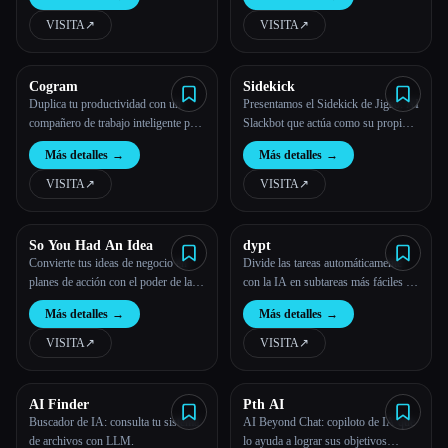
compañero de responsabilidad de IA.
VISITA
↗︎
VISITA
↗︎
Todas las categorías
Acerca de
Cogram
Sidekick
Duplica tu productividad con un
Presentamos el Sidekick de Jigso: AI
compañero de trabajo inteligente para
Slackbot que actúa como su propio
tu equipo
asistente personal comercial.
Más detalles
→
Más detalles
→
VISITA
↗︎
VISITA
↗︎
So You Had An Idea
dypt
Convierte tus ideas de negocio en
Divide las tareas automáticamente
planes de acción con el poder de la
con la IA en subtareas más fáciles de
IA
gestionar y supera los bloqueos
Más detalles
→
Más detalles
→
mentales
VISITA
↗︎
VISITA
↗︎
AI Finder
Pth AI
Buscador de IA: consulta tu sistema
AI Beyond Chat: copiloto de IA que
Esc
de archivos con LLM.
lo ayuda a lograr sus objetivos