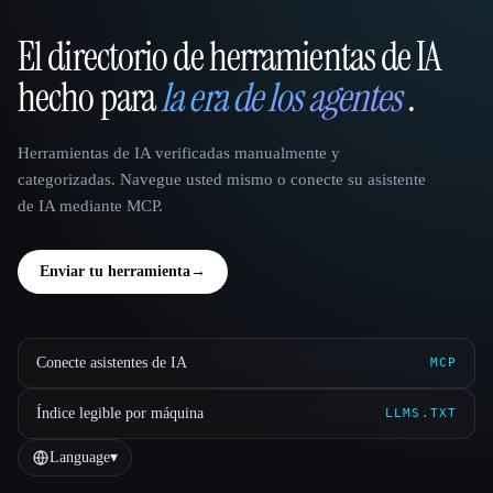
El directorio de herramientas de IA
That AI Collection
hecho para
la era de los agentes
.
Herramientas de IA verificadas manualmente y
categorizadas. Navegue usted mismo o conecte su asistente
de IA mediante MCP.
Enviar tu herramienta
→
Conecte asistentes de IA
MCP
Índice legible por máquina
LLMS.TXT
Language
▾