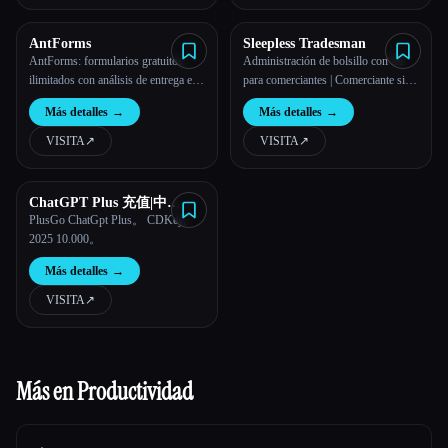
AntForms
Sleepless Tradesman
AntForms: formularios gratuitos
Administración de bolsillo con IA
ilimitados con análisis de entrega e
para comerciantes | Comerciante sin
IA
dormir
Más detalles
→
Más detalles
→
VISITA
↗︎
VISITA
↗︎
ChatGPT Plus 充值|中
国|PlusGO
PlusGo ChatGpt Plus。 CDKey,
2025 10.000。
Más detalles
→
VISITA
↗︎
Más en Productividad