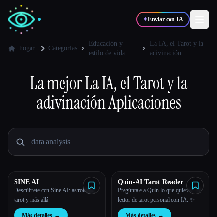
✦
Enviar con IA
Educación y
La IA, el Tarot y la
hogar
Categorías
estilo de vida
adivinación
✍️
🎨
Escritores
Diseñadores
La mejor
La IA, el Tarot y la
adivinación
Aplicaciones
💻
📈
Desarrolladores
Marketers
🎓
🎬
Estudiantes
Creadores
SINE AI
Quin-AI Tarot Reader
Blog
Descúbrete con Sine AI: astrología,
Pregúntale a Quin lo que quieras. Tu
tarot y más allá
lector de tarot personal con IA. ✨
Comparar herramientas
Más detalles
→
Más detalles
→