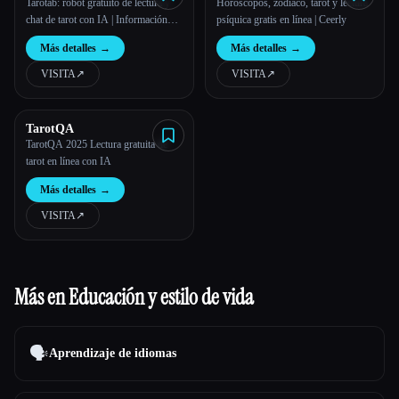
Tarotab: robot gratuito de lectura y
Horóscopos, zodíaco, tarot y lectura
chat de tarot con IA | Información
psíquica gratis en línea | Ceerly
precisa del tarot en línea
Más detalles
→
Más detalles
→
VISITA
↗︎
VISITA
↗︎
TarotQA
TarotQA 2025 Lectura gratuita de
tarot en línea con IA
Más detalles
→
VISITA
↗︎
Más en Educación y estilo de vida
🗣️
Aprendizaje de idiomas