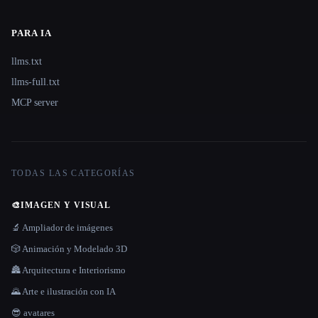
PARA IA
llms.txt
llms-full.txt
MCP server
TODAS LAS CATEGORÍAS
🎨
IMAGEN Y VISUAL
🔬 Ampliador de imágenes
🎲 Animación y Modelado 3D
🏯 Arquitectura e Interiorismo
🌄 Arte e ilustración con IA
😎 avatares