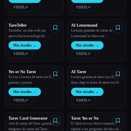
VISITA
↗︎
VISITA
↗︎
Todas las categorías
Acerca de
TaroTeller
AI Lenormand
Taroteller: un sitio web que
Lecturas gratuitas de cartas de
aprovecha la tecnología de
Lenormand en línea con
inteligencia artificial para leer las
interpretaciones impulsadas por la
Más detalles
→
Más detalles
→
cartas del tarot
IA. Aprende el significado de las
cartas y explora varios pliegos.
VISITA
↗︎
VISITA
↗︎
Yes or No Tarot
AI Tarot
Sí o no | Lectura de tarot con IA
Lectura gratuita de tarot con IA en
Esc
gratuita y precisa
línea: elige tu lector de tarot con IA
Más detalles
→
Más detalles
→
VISITA
↗︎
VISITA
↗︎
Tarot Card Generator
Tarot Yes or No
Arte de cartas del Tarot: generador de
El Tarot sí o no ofrece respuestas
imágenes de cartas del Tarot
rápidas a tus preguntas del día a día.