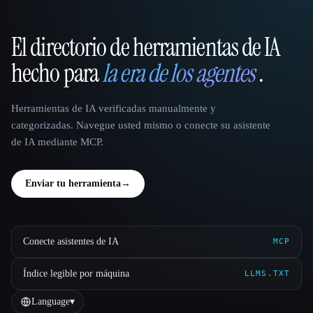
El directorio de herramientas de IA
That AI Collection
hecho para
la era de los agentes
.
Herramientas de IA verificadas manualmente y
categorizadas. Navegue usted mismo o conecte su asistente
de IA mediante MCP.
Enviar tu herramienta
→
Conecte asistentes de IA
MCP
Índice legible por máquina
LLMS.TXT
Language
▾