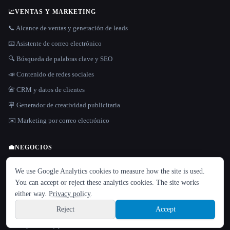
📈
VENTAS Y MARKETING
📞 Alcance de ventas y generación de leads
📧 Asistente de correo electrónico
🔍 Búsqueda de palabras clave y SEO
📣 Contenido de redes sociales
📇 CRM y datos de clientes
🪧 Generador de creatividad publicitaria
✉️ Marketing por correo electrónico
💼
NEGOCIOS
IDIOMA
👨‍💻 Atención al cliente
We use Google Analytics cookies to measure how the site is used.
English
español
Français
Русский
简体中文
🛒 Comercio electrónico
You can accept or reject these analytics cookies. The site works
Hindi
either way.
Privacy policy
.
📋 Creador de currículums y currículums
Reject
Accept
📈 Cuentas y finanzas
Sign up
📊 Diapositivas y presentaciones