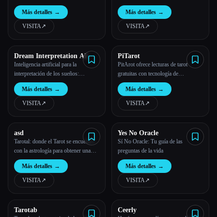
personalizado
Simplemente pregunta, saca una carta
Más detalles
→
Más detalles
→
y recibe un simple sí, no o tal vez
que te ayude a guiar tus elecciones.
VISITA
↗︎
VISITA
↗︎
Dream Interpretation AI
PiTarot
Inteligencia artificial para la
PitArot ofrece lecturas de tarot
interpretación de los sueños:
gratuitas con tecnología de
desbloquea los mensajes ocultos de
inteligencia artificial para ayudar a
Más detalles
→
Más detalles
→
tus sueños
los usuarios a descubrir su futuro
con diferenciales de cartas
VISITA
↗︎
VISITA
↗︎
personalizados y orientación diaria.
asd
Yes No Oracle
Tarotal: donde el Tarot se encuentra
Sí No Oracle: Tu guía de las
con la astrología para obtener una
preguntas de la vida
visión más profunda.
Más detalles
→
Más detalles
→
VISITA
↗︎
VISITA
↗︎
Tarotab
Ceerly