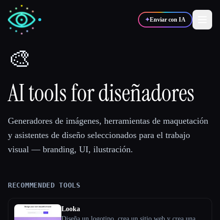
✦
Enviar con IA
🎨
✍️
🎨
Escritores
Diseñadores
AI tools for diseñadores
💻
📈
Desarrolladores
Marketers
Generadores de imágenes, herramientas de maquetación
y asistentes de diseño seleccionados para el trabajo
🎓
🎬
Estudiantes
Creadores
visual — branding, UI, ilustración.
RECOMMENDED TOOLS
Blog
Looka
Comparar herramientas
Diseña un logotipo, crea un sitio web y crea una