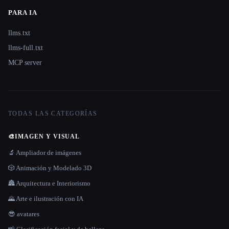
PARA IA
llms.txt
llms-full.txt
MCP server
TODAS LAS CATEGORÍAS
🎨
IMAGEN Y VISUAL
🔬 Ampliador de imágenes
🎲 Animación y Modelado 3D
🏯 Arquitectura e Interiorismo
🌄 Arte e ilustración con IA
😎 avatares