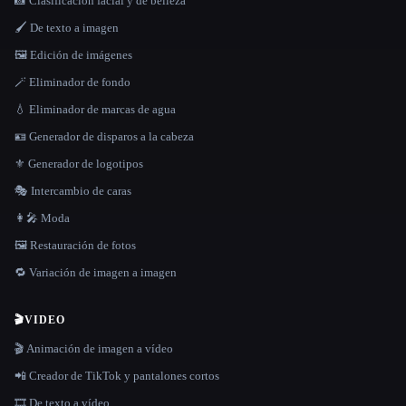
📸 Clasificación facial y de belleza
🖌️ De texto a imagen
🖼️ Edición de imágenes
🪄 Eliminador de fondo
💧 Eliminador de marcas de agua
🪪 Generador de disparos a la cabeza
⚜️ Generador de logotipos
🎭 Intercambio de caras
👩‍🎤 Moda
🖼️ Restauración de fotos
🔁 Variación de imagen a imagen
🎬
VIDEO
🎬 Animación de imagen a vídeo
📲 Creador de TikTok y pantalones cortos
🎞️ De texto a vídeo