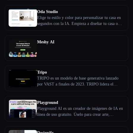
de la presencia en Internet.
diferentes estilos de interiores.
Oda Studio
Elige tu estilo y color para personalizar tu casa en
segundos con la IA. Empieza a diseñar tu casa o
utiliza una tabla de muestra.
Meshy AI
Tripo
TRIPO es un modelo de base generativa lanzado
por VAST a finales de 2023. TRIPO lidera el
mundo en términos de calidad de generación,
velocidad, coste e tasa de éxito. Actualmente, puede
generar modelos de malla con estructuras
Playground
alámbricas limpias y una geometría suave en 8
Playground AI es un creador de imágenes de IA en
segundos, que se pueden integrar en la canalización
línea de uso gratuito. Úselo para crear arte,
3D estándar para su edición y ajuste.
publicaciones en redes sociales, presentaciones,
carteles, videos, logotipos y más.
Designify