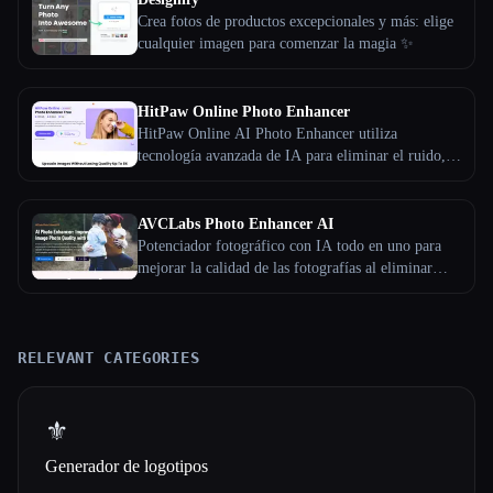
Crea fotos de productos excepcionales y más: elige
cualquier imagen para comenzar la magia ✨
HitPaw Online Photo Enhancer
HitPaw Online AI Photo Enhancer utiliza
tecnología avanzada de IA para eliminar el ruido,
afinar los detalles y mejorar la calidad de las fotos
AVCLabs Photo Enhancer AI
Potenciador fotográfico con IA todo en uno para
mejorar la calidad de las fotografías al eliminar
automáticamente el ruido, desbarbar, enfocar,
ajustar el color y el tono y aumentar la imagen
hasta un 400% sin sacrificar la calidad.
RELEVANT CATEGORIES
⚜️
Generador de logotipos