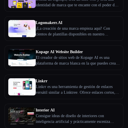
identidad de marca que te encante con el poder de
Todas las categorías
la inteligencia artificial. De uso 100% gratuito.
Logomakerr.AI
Acerca de
¡La creación de una marca empieza aquí! Con
cientos de plantillas disponibles en nuestro
generador de logotipos de IA, ¡puedes lanzar, crear
y hacer crecer tu negocio con confianza! Y no
tienes que preocuparte por la experiencia de diseño
Kopage AI Website Builder
ni por pagar a un diseñador de primera calidad.
El creador de sitios web de Kopage AI es una
¡Todo lo que necesitas para crear una marca está
plataforma de marca blanca en la que puedes crear
aquí!
un sitio web o empezar a crear sitios web para tus
clientes con tu propia marca.
Linkrr
Linkrr es una herramienta de gestión de enlaces
versátil similar a Linktree. Ofrece enlaces cortos,
páginas biográficas personalizables, códigos QR,
uso compartido de vcard, transferencias de archivos
y alojamiento de sitios HTML. Las funciones
Interior AI
Esc
incluyen análisis, acortamiento de URL y dominios
Consigue ideas de diseño de interiores con
personalizados. Los planes de precios se adaptan a
inteligencia artificial y prácticamente esceniza
diversas necesidades y garantizan una gestión eficaz
interiores para anuncios de inmuebles con