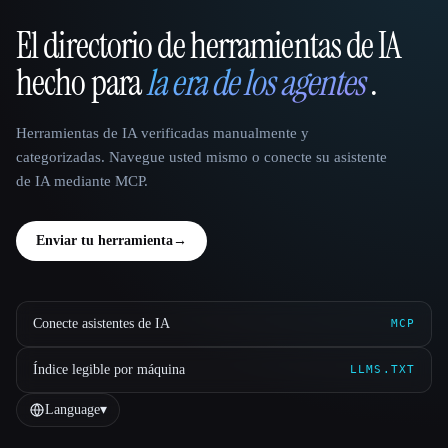
El directorio de herramientas de IA
That AI Collection
hecho para
la era de los agentes
.
Herramientas de IA verificadas manualmente y
categorizadas. Navegue usted mismo o conecte su asistente
de IA mediante MCP.
Enviar tu herramienta
→
Conecte asistentes de IA
MCP
Índice legible por máquina
LLMS.TXT
Language
▾