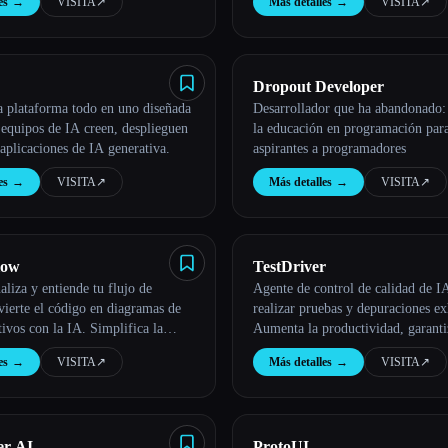
es
→
VISITA
↗︎
Más detalles
→
VISITA
↗︎
Dropout Developer
a plataforma todo en uno diseñada
Desarrollador que ha abandonado:
 equipos de IA creen, desplieguen
la educación en programación para
aplicaciones de IA generativa.
aspirantes a programadores
es
→
VISITA
↗︎
Más detalles
→
VISITA
↗︎
low
TestDriver
aliza y entiende tu flujo de
Agente de control de calidad de I
ierte el código en diagramas de
realizar pruebas y depuraciones ex
tivos con la IA. Simplifica la
Aumenta la productividad, garanti
eja al instante.
precisión y ahorra tiempo con esta 
es
→
VISITA
↗︎
Más detalles
→
VISITA
↗︎
herramienta.
er AI
ProtoUI