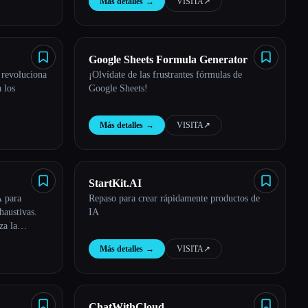
Más detalles
→
VISITA
↗︎
Google Sheets Formula Generator
 revoluciona
¡Olvídate de las frustrantes fórmulas de
 los
Google Sheets!
Más detalles
→
VISITA
↗︎
StartKit.AI
A para
Repaso para crear rápidamente productos de
haustivas.
IA
za la
versátil
Más detalles
→
VISITA
↗︎
ChatWithCloud