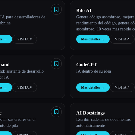
Bito AI
 IA para desarrolladores de
Genere código asombroso, mejore 
abnine
rendimiento del código, genere có
asombroso, 10 veces más rápido 
es
→
VISITA
↗︎
Más detalles
→
VISITA
↗︎
mand
CodeGPT
: asistente de desarrollo
IA dentro de su idea
or IA
es
→
VISITA
↗︎
Más detalles
→
VISITA
↗︎
e
AI Docstrings
ctar sus errores en el
Escribir cadenas de documentos
nto de pila
automáticamente