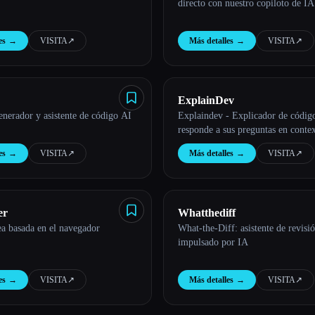
directo con nuestro copiloto de IA
es
→
VISITA
↗︎
Más detalles
→
VISITA
↗︎
ExplainDev
nerador y asistente de código AI
Explaindev - Explicador de códig
responde a sus preguntas en conte
es
→
VISITA
↗︎
Más detalles
→
VISITA
↗︎
er
Whatthediff
dea basada en el navegador
What-the-Diff: asistente de revisi
impulsado por IA
es
→
VISITA
↗︎
Más detalles
→
VISITA
↗︎