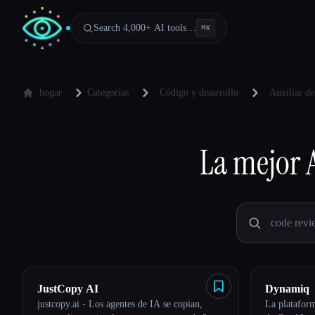
Search 4,000+ AI tools…
⌘
K
hogar
Categorías
Código y desarrollo
Auxiliar d
La mejor
JustCopy AI
Dynamiq
justcopy.ai - Los agentes de IA se copian,
La plataform