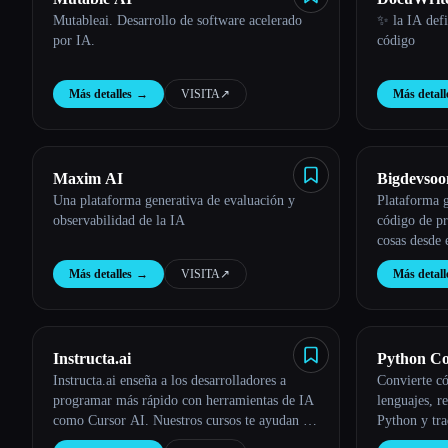
Mutableai. Desarrollo de software acelerado
✨ la IA defi
por IA.
código
Más detalles
→
VISITA
↗︎
Más detall
Maxim AI
Bigdevso
Una plataforma generativa de evaluación y
Plataforma g
observabilidad de la IA
código de pr
cosas desde 
Más detalles
→
VISITA
↗︎
Más detall
Instructa.ai
Python Co
Instructa.ai enseña a los desarrolladores a
Convierte có
programar más rápido con herramientas de IA
lenguajes, r
como Cursor AI. Nuestros cursos te ayudan a
Python y tra
ahorrar tiempo al automatizar las tareas
programació