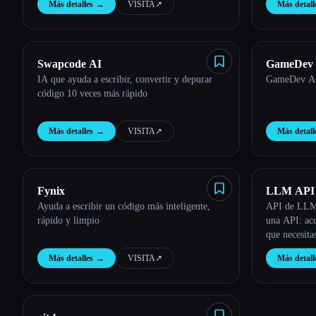
Más detalles
→
VISITA
↗︎
Más detall
repetitivas y mejorar la eficacia de la
codificación.
Swapcode AI
GameDev A
IA que ayuda a escribir, convertir y depurar
GameDev Ass
código 10 veces más rápido
Más detalles
→
VISITA
↗︎
Más detall
Fynix
LLM API
Ayuda a escribir un código más inteligente,
API de LLM:
rápido y limpio
una API: ac
que necesita
fiable
Más detalles
→
VISITA
↗︎
Más detall