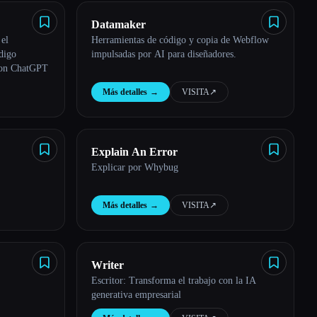
Datamaker
el
Herramientas de código y copia de Webflow
digo
impulsadas por AI para diseñadores.
con ChatGPT
Más detalles
→
VISITA
↗︎
Explain An Error
Explicar por Whybug
Más detalles
→
VISITA
↗︎
Writer
Escritor: Transforma el trabajo con la IA
generativa empresarial