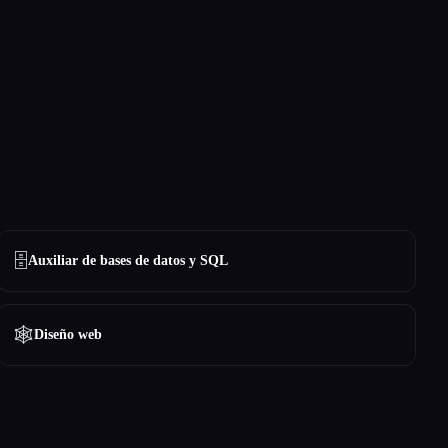
🗄️
Auxiliar de bases de datos y SQL
🕸
Diseño web