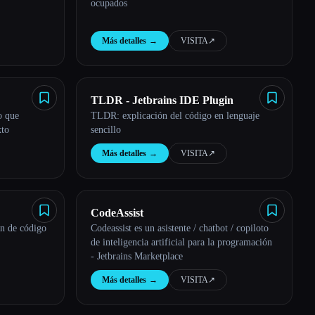
ocupados
Más detalles
→
VISITA
↗︎
TLDR - Jetbrains IDE Plugin
o que
TLDR: explicación del código en lenguaje
xto
sencillo
Más detalles
→
VISITA
↗︎
CodeAssist
ón de código
Codeassist es un asistente / chatbot / copiloto
de inteligencia artificial para la programación
- Jetbrains Marketplace
Más detalles
→
VISITA
↗︎