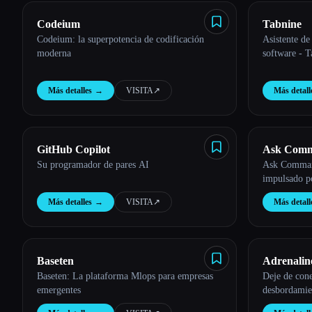
Codeium
Tabnine
Codeium: la superpotencia de codificación
Asistente de
moderna
software - T
Más detalles
→
VISITA
↗︎
Más detall
GitHub Copilot
Ask Com
Su programador de pares AI
Ask Command
impulsado p
Más detalles
→
VISITA
↗︎
Más detall
Baseten
Adrenalin
Baseten: La plataforma Mlops para empresas
Deje de cone
emergentes
desbordamie