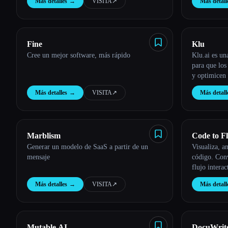
Más detalles
→
VISITA
↗︎
Más detall
Fine
Klu
Cree un mejor software, más rápido
Klu.ai es un
para que los
y optimicen 
Más detalles
→
VISITA
↗︎
Más detall
Marblism
Code to F
Generar un modelo de SaaS a partir de un
Visualiza, an
mensaje
código. Conv
flujo interac
lógica compl
Más detalles
→
VISITA
↗︎
Más detall
Mutable AI
DocuWrit