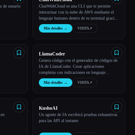
z de usuario
ChatWithCloud es una CLI que te permite
interactuar con la nube de AWS mediante el
lenguaje humano dentro de tu terminal gracias
a la IA generativa.
Más detalles
→
VISITA
↗︎
LlamaCoder
Genera código con el generador de códigos de
IA de LlamaCoder. Crear aplicaciones
completas con indicaciones en lenguaje
natural. Ayudar a tu equipo a hacer envíos más
Más detalles
→
VISITA
↗︎
rápido.
KushoAI
 en
Un agente de IA escribirá pruebas exhaustivas
para las API al instante