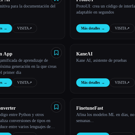
nitiva para la documentación del
ProtoUI: crea un código de interfa
adaptable en segundos
es
→
VISITA
↗︎
Más detalles
→
VISITA
↗︎
on App
KaneAI
amificada de aprendizaje de
Kane AI, asistente de pruebas
óxima generación en la que creas
el primer día
es
→
VISITA
↗︎
Más detalles
→
VISITA
↗︎
nverter
FinetuneFast
digo entre Python y otros
Afina los modelos ML en días, no
ealiza conversiones de tipos en
semanas...
duce entre varios lenguajes de
n con Python Converter.