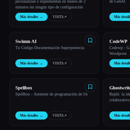
personalizan e implementan en menos de 2
de GenAI
minutos sin ningún tipo de configuración
Más detalles
→
VISITA
↗︎
Más detall
Esc
Swimm AI
CodeWP
Tu Código Documentación Superpotencia
Codewp - Ge
Wordpress
Más detalles
→
VISITA
↗︎
Más detall
Spellbox
Ghostwrit
Spellbox - Asistente de programación de IA
Replit: la i
colaborativo
Más detalles
→
VISITA
↗︎
Más detall