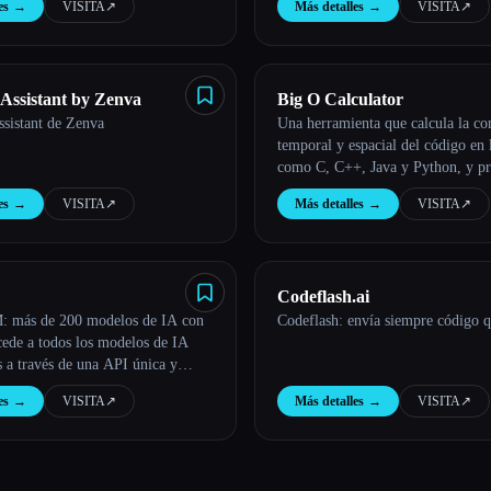
es
→
VISITA
↗︎
Más detalles
→
VISITA
↗︎
ssistant by Zenva
Big O Calculator
istant de Zenva
Una herramienta que calcula la co
temporal y espacial del código en 
como C, C++, Java y Python, y p
análisis y visualizaciones para aum
es
→
VISITA
↗︎
Más detalles
→
VISITA
↗︎
eficacia de los algoritmos.
Codeflash.ai
 más de 200 modelos de IA con
Codeflash: envía siempre código 
cede a todos los modelos de IA
s a través de una API única y
es
→
VISITA
↗︎
Más detalles
→
VISITA
↗︎