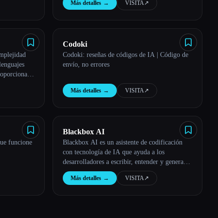
Más detalles
→
VISITA
↗︎
Codoki
mplejidad
Codoki: reseñas de códigos de IA | Código de
lenguajes
envío, no errores
roporciona
entar la
Más detalles
→
VISITA
↗︎
Blackbox AI
que funcione
Blackbox AI es un asistente de codificación
con tecnología de IA que ayuda a los
desarrolladores a escribir, entender y generar
código más rápido.
Más detalles
→
VISITA
↗︎