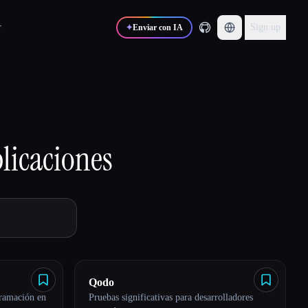
r
Sign up
✦
Enviar con IA
licaciones
Qodo
gramación en
Pruebas significativas para desarrolladores