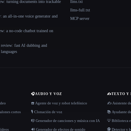
ew: turning documents into trackable
llms.txt
llms-full.txt
 an all-in-one voice generator and
MCP server
ew: a no-code chatbot trained on
 review: fast AI dubbing and
+ languages
🎧
AUDIO Y VOZ
✍️
TEXTO Y
ídeo
☎️ Agente de voz y robot telefónico
✍️ Asistente d
alones cortos
🎙️ Clonación de voz
📚 Ayudante de
🎼 Generador de canciones y música con IA
💡 Biblioteca e
vídeos
🔊 Generador de efectos de sonido
🕵️ Detector y