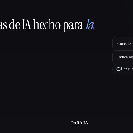
as de IA hecho para
la
Conecte a
Índice le
Langua
PARA IA