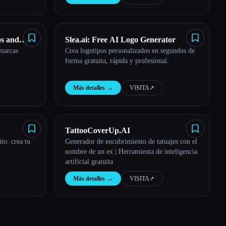
os and
Slea.ai: Free AI Logo Generator
 marcas
Crea logotipos personalizados en segundos de
forma gratuita, rápida y profesional.
Más detalles
→
VISITA
↗︎
TattooCoverUp.AI
to: crea tu
Generador de encubrimiento de tatuajes con el
nombre de un ex | Herramienta de inteligencia
artificial gratuita
Más detalles
→
VISITA
↗︎