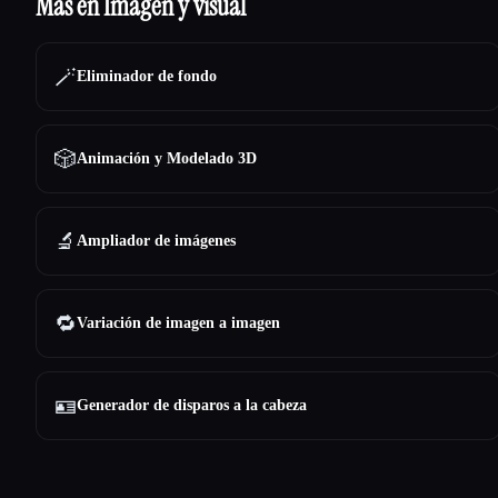
Más en Imagen y visual
🪄
Eliminador de fondo
🎲
Animación y Modelado 3D
🔬
Ampliador de imágenes
🔁
Variación de imagen a imagen
🪪
Generador de disparos a la cabeza