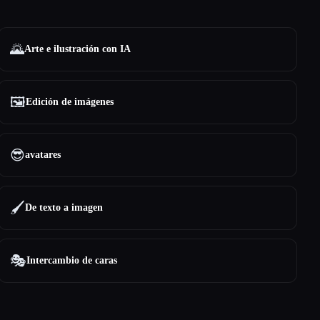
🌄
Arte e ilustración con IA
🖼️
Edición de imágenes
😎
avatares
🖌️
De texto a imagen
🎭
Intercambio de caras