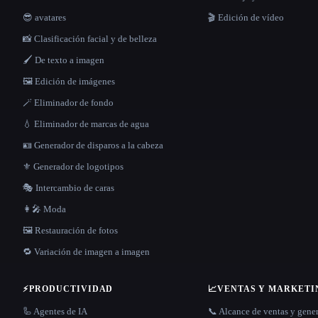
😎 avatares
🎬 Edición de vídeo
📸 Clasificación facial y de belleza
🖌️ De texto a imagen
🖼️ Edición de imágenes
🪄 Eliminador de fondo
💧 Eliminador de marcas de agua
🪪 Generador de disparos a la cabeza
⚜️ Generador de logotipos
🎭 Intercambio de caras
👩‍🎤 Moda
🖼️ Restauración de fotos
🔁 Variación de imagen a imagen
⚡
PRODUCTIVIDAD
📈
VENTAS Y MARKETI
🦾 Agentes de IA
📞 Alcance de ventas y gene