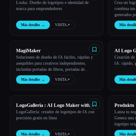
Looka: Diseño de logotipos e identidad de
Crea un log
marca para emprendedores
combina tus 
Esc
generados po
Más detalles
→
VISITA
↗︎
Más detall
MagiMaker
AI Logo G
Soluciones de diseño de IA fáciles, rápidas y
Creación de 
asequibles para creativos independientes,
IA: rápido, 
incluidas portadas de libros, portadas de
podcasts, logotipos y más.
Más detalles
→
VISITA
↗︎
Más detall
LogoGalleria : AI Logo Maker with
Produkto
LogoGalleria: creador de logotipos de IA con
Lanza tu neg
Precision Free Online
precisión gratis en línea
Genera una 
logotipo ori
profesional 
Más detalles
→
VISITA
↗︎
Más detall