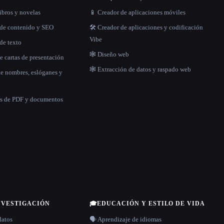
libros y novelas
📱 Creador de aplicaciones móviles
 de contenido y SEO
🛠️ Creador de aplicaciones y codificación
Vibe
de texto
🕸 Diseño web
e cartas de presentación
🕸️ Extracción de datos y raspado web
de nombres, eslóganes y
as de PDF y documentos
NVESTIGACIÓN
🎓
EDUCACIÓN Y ESTILO DE VIDA
datos
🗣️ Aprendizaje de idiomas