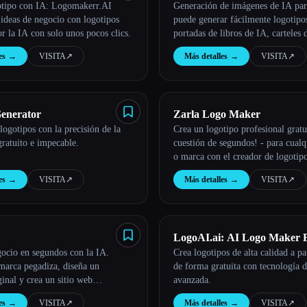
otipo con IA: Logomakerr.AI
Generación de imágenes de IA par
ideas de negocio con logotipos
puede generar fácilmente logotipo
r la IA con solo unos pocos clics.
portadas de libros de IA, carteles
- Stockimg AI
es
→
VISITA
↗︎
Más detalles
→
VISITA
↗︎
enerator
Zarla Logo Maker
logotipos con la precisión de la
Crea un logotipo profesional gratu
gratuito e impecable.
cuestión de segundos! - para cual
o marca con el creador de logotipo
intuitivo de Zarla.
es
→
VISITA
↗︎
Más detalles
→
VISITA
↗︎
LogoAI.ai: AI Logo Maker 
ocio en segundos con la IA.
Crea logotipos de alta calidad a par
Online
marca pegadiza, diseña un
de forma gratuita con tecnología 
ginal y crea un sitio web
avanzada.
con facilidad.
es
→
VISITA
↗︎
Más detalles
→
VISITA
↗︎