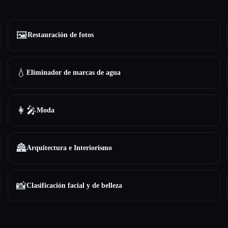
🖼️
Restauración de fotos
💧
Eliminador de marcas de agua
👩‍🎤
Moda
🏯
Arquitectura e Interiorismo
📸
Clasificación facial y de belleza