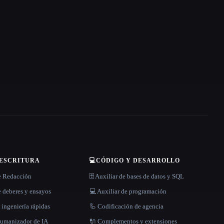
 ESCRITURA
💻
CÓDIGO Y DESARROLLO
e Redacción
🗄️ Auxiliar de bases de datos y SQL
 deberes y ensayos
💻 Auxiliar de programación
 ingeniería rápidas
🦾 Codificación de agencia
 humanizador de IA
🔌 Complementos y extensiones