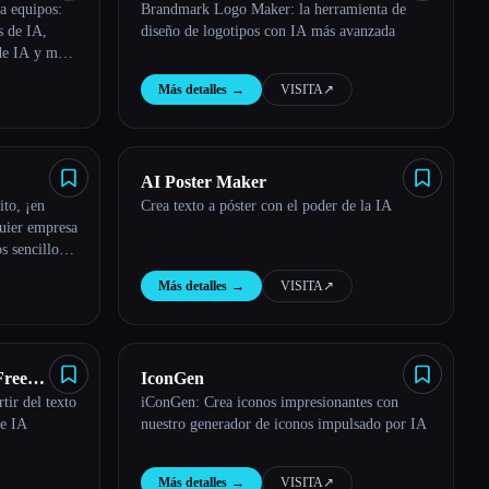
a equipos:
Brandmark Logo Maker: la herramienta de
s de IA,
diseño de logotipos con IA más avanzada
 de IA y más
Más detalles
→
VISITA
↗︎
AI Poster Maker
ito, ¡en
Crea texto a póster con el poder de la IA
quier empresa
s sencillo e
Más detalles
→
VISITA
↗︎
Free
IconGen
tir del texto
iConGen: Crea iconos impresionantes con
de IA
nuestro generador de iconos impulsado por IA
Más detalles
→
VISITA
↗︎