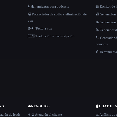
🎙️ Herramientas para podcasts
📖 Escritor de 
🎧 Potenciador de audio y eliminación de
📠 Generación
voz
📝 Generación 
📝🔉 Texto a voz
📝 Generador d
🇺🇳 Traducción y Transcripción
🏷️ Generador 
nombres
📄 Herramient
NG
💼
NEGOCIOS
🤖
CHAT E I
ración de leads
👨‍💻 Atención al cliente
📊 Análisis de 