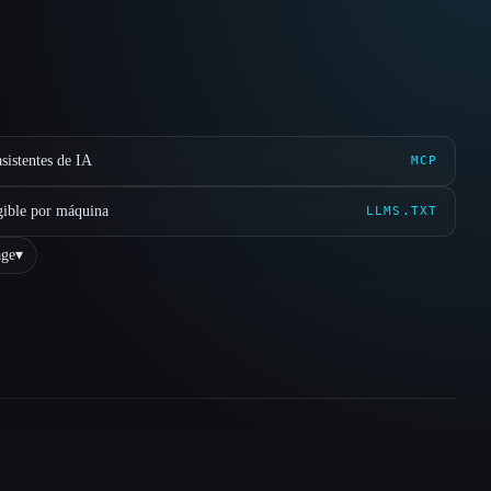
sistentes de IA
MCP
gible por máquina
LLMS.TXT
ge
▾