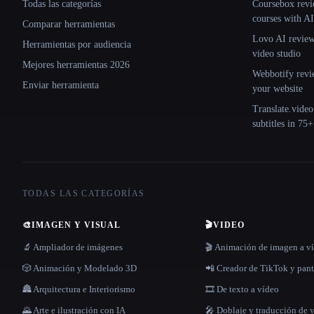
Todas las categorías
Coursebox revi
courses with AI
Comparar herramientas
Lovo AI review:
Herramientas por audiencia
video studio
Mejores herramientas 2026
Webbotify revi
Enviar herramienta
your website
Translate.video
subtitles in 75
TODAS LAS CATEGORÍAS
🎨
IMAGEN Y VISUAL
🎬
VIDEO
🔬 Ampliador de imágenes
🎬 Animación de imagen a v
🎲 Animación y Modelado 3D
📲 Creador de TikTok y pant
🏯 Arquitectura e Interiorismo
🎞️ De texto a vídeo
🌄 Arte e ilustración con IA
🎤 Doblaje y traducción de 