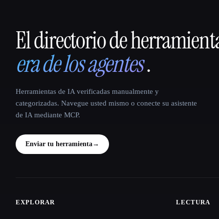
El directorio de herramient
That AI Collection
era de los agentes
.
Herramientas de IA verificadas manualmente y
categorizadas. Navegue usted mismo o conecte su asistente
de IA mediante MCP.
Enviar tu herramienta
→
EXPLORAR
LECTURA
Site navigation