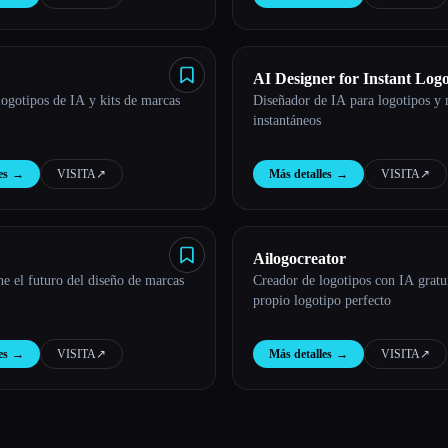
AI Designer for Instant Log
logotipos de IA y kits de marcas
Diseñador de IA para logotipos y
Branding
instantáneos
es
→
VISITA
↗︎
Más detalles
→
VISITA
↗︎
Ailogocreator
ne el futuro del diseño de marcas
Creador de logotipos con IA gratui
propio logotipo perfecto
es
→
VISITA
↗︎
Más detalles
→
VISITA
↗︎