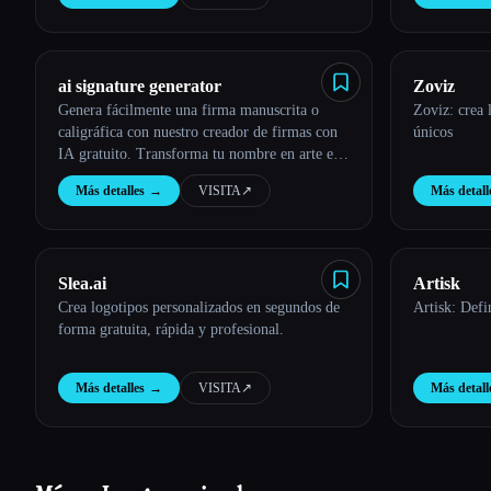
ai signature generator
Zoviz
Genera fácilmente una firma manuscrita o
Zoviz: crea 
caligráfica con nuestro creador de firmas con
únicos
IA gratuito. Transforma tu nombre en arte en
Internet. No se necesita ninguna aplicación.
Más detalles
→
VISITA
↗︎
Más detall
Slea.ai
Artisk
Crea logotipos personalizados en segundos de
Artisk: Defi
forma gratuita, rápida y profesional.
Más detalles
→
VISITA
↗︎
Más detall