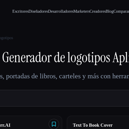
Escritores
Diseñadores
Desarrolladores
Marketers
Creadores
Blog
Compara
ogotipos
Generador de logotipos
Apl
s, portadas de libros, carteles y más con herr
rr.AI
Text To Book Cover