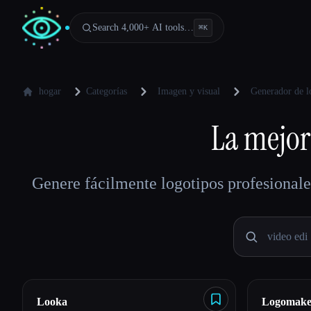
Search 4,000+ AI tools…
⌘
K
hogar
Categorías
Imagen y visual
Generador de l
La mejor
Genere fácilmente logotipos profesionale
Looka
Logomake