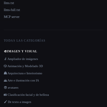
llms.txt
llms-full.txt
MCP server
TODAS LAS CATEGORÍAS
🎨
IMAGEN Y VISUAL
🔬 Ampliador de imágenes
🎲 Animación y Modelado 3D
🏯 Arquitectura e Interiorismo
🌄 Arte e ilustración con IA
😎 avatares
📸 Clasificación facial y de belleza
🖌️ De texto a imagen