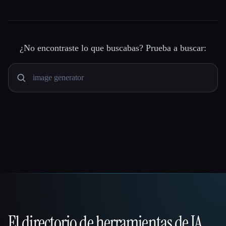
¿No encontraste lo que buscabas? Prueba a buscar:
El directorio de herramientas de IA
That AI Collection