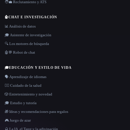
🧑‍💼 Reclutamiento y ATS
🤖
CHAT E INVESTIGACIÓN
📊 Análisis de datos
🎓 Asistente de investigación
🔍 Los motores de búsqueda
🤖💬 Robot de chat
🎓
EDUCACIÓN Y ESTILO DE VIDA
🗣️ Aprendizaje de idiomas
👩‍⚕️ Cuidado de la salud
🎲 Entretenimiento y novedad
🎓 Estudio y tutoría
🎁 Ideas y recomendaciones para regalos
🎮 Juego de azar
🔮 La IA, el Tarot y la adivinación