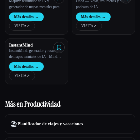
Mapify: resumidor de IA y
Onda — Notas, resúmenes y citas de
generador de mapas mentales para
podcasts de IA
PDF, vídeos y páginas web
Más detalles
→
Más detalles
→
VISITA
↗︎
VISITA
↗︎
InstantMind
InstantMind: generador y resumidor
de mapas mentales de IA - MindMap
AI
Más detalles
→
VISITA
↗︎
Más en Productividad
🏖
Planificador de viajes y vacaciones