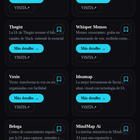
PPT o esquemas con la IA.
VISITA
↗︎
VISITA
↗︎
Todas las categorías
Acerca de
Thegist
Whisper Memos
La IA de Thegist resume el hilo y los
Memos susurrantes: graba un
canales de Slack: entiende lo esencial
memorando de voz, recibirlo como
correo electrónico.
Más detalles
→
Más detalles
→
VISITA
↗︎
VISITA
↗︎
Voxio
Ideamap
Voxio: transforma tu voz en notas
La mejor herramienta de lluvia de
organizadas con facilidad
ideas visual con tecnología de IA
Más detalles
→
Más detalles
→
Esc
VISITA
↗︎
VISITA
↗︎
Beloga
MindMap Ai
Centro de conocimiento impulsado
La interfaz interactiva de MindMap
por la IA para capturar, entender y
AI para una expansión y