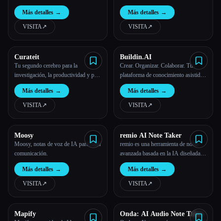
aprovechar la información.
personalización de ideas sin
Más detalles
→
Más detalles
→
problemas
VISITA
↗︎
VISITA
↗︎
Curateit
Buildin.AI
Tu segundo cerebro para la
Crear. Organizar. Colaborar. Tu
investigación, la productividad y para
plataforma de conocimiento asistida
mostrar tu trabajo.
por IA.
Más detalles
→
Más detalles
→
VISITA
↗︎
VISITA
↗︎
Moosy
remio AI Note Taker
Moosy, notas de voz de IA para cada
remio es una herramienta de notas
comunicación.
avanzada basada en la IA diseñada
para cambiar la forma en que los
Más detalles
→
Más detalles
→
usuarios capturan, organizan y
utilizan la información. Integrar
VISITA
↗︎
VISITA
↗︎
funciones de búsqueda inteligente
con funciones de toma de notas
perfectas
Mapify
Onda: AI Audio Note Taker