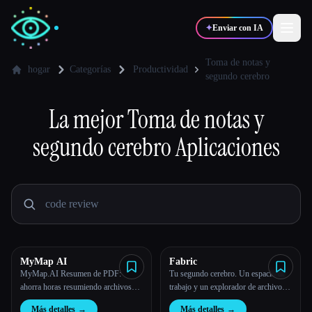
✦
Enviar con IA
Toma de notas y
hogar
Categorías
Productividad
segundo cerebro
✍️
🎨
Escritores
Diseñadores
La mejor
Toma de notas y
segundo cerebro
Aplicaciones
💻
📈
Desarrolladores
Marketers
🎓
🎬
Estudiantes
Creadores
MyMap AI
Fabric
Blog
MyMap.AI Resumen de PDF:
Tu segundo cerebro. Un espacio de
ahorra horas resumiendo archivos
trabajo y un explorador de archivos
PDF extensos en mapas mentales,
autoorganizados del futuro.
Comparar herramientas
Más detalles
→
Más detalles
→