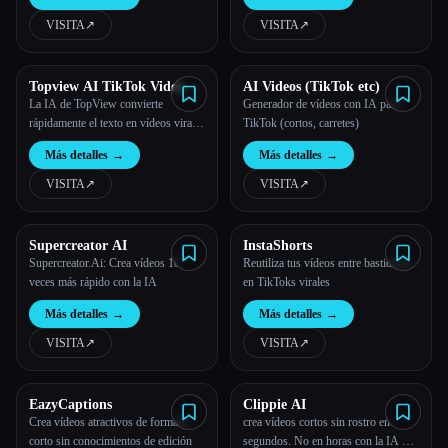
virales sin esfuerzo.
VISITA
↗︎
VISITA
↗︎
Todas las categorías
Acerca de
Topview AI TikTok Video
AI Videos (TikTok etc)
Generator
La IA de TopView convierte
Generador de vídeos con IA para
rápidamente el texto en vídeos virales
TikTok (cortos, carretes)
de TikTok con guiones, clips, voces
Más detalles
→
Más detalles
→
en off y música automatizados.
VISITA
↗︎
VISITA
↗︎
Supercreator AI
InstaShorts
Supercreator.Ai: Crea vídeos 10
Reutiliza tus vídeos entre bastidores
veces más rápido con la IA
en TikToks virales
Esc
Más detalles
→
Más detalles
→
VISITA
↗︎
VISITA
↗︎
EazyCaptions
Clippie AI
Crea vídeos atractivos de formato
crea vídeos cortos sin rostro en
corto sin conocimientos de edición
segundos. No en horas con la IA de