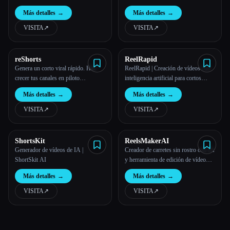
Clippie.
Más detalles
→
Más detalles
→
VISITA
↗︎
VISITA
↗︎
reShorts
ReelRapid
Genera un corto viral rápido. Haz
ReelRapid | Creación de vídeos con
crecer tus canales en piloto
inteligencia artificial para cortos
automático
virales
Más detalles
→
Más detalles
→
VISITA
↗︎
VISITA
↗︎
ShortsKit
ReelsMakerAI
Generador de vídeos de IA |
Creador de carretes sin rostro con IA
ShortSkit AI
y herramienta de edición de vídeo
automatizada | ReelsMakerAI
Más detalles
→
Más detalles
→
VISITA
↗︎
VISITA
↗︎