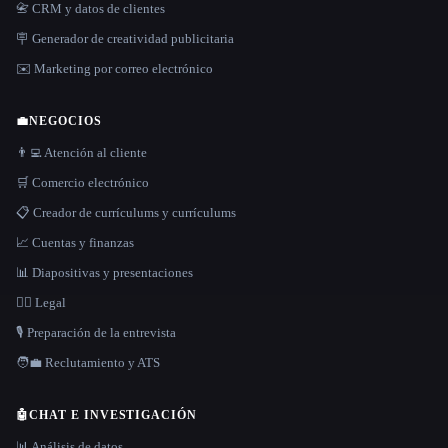
📇 CRM y datos de clientes
🪧 Generador de creatividad publicitaria
✉️ Marketing por correo electrónico
💼
NEGOCIOS
👨‍💻 Atención al cliente
🛒 Comercio electrónico
📋 Creador de currículums y currículums
📈 Cuentas y finanzas
📊 Diapositivas y presentaciones
👩‍⚖️ Legal
🎙️ Preparación de la entrevista
🧑‍💼 Reclutamiento y ATS
🤖
CHAT E INVESTIGACIÓN
📊 Análisis de datos