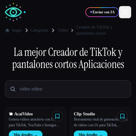
✦
Enviar con IA
Creador de TikTok y
hogar
Categorías
Video
pantalones cortos
✍️
🎨
Escritores
Diseñadores
La mejor
Creador de TikTok y
pantalones cortos
Aplicaciones
💻
📈
Desarrolladores
Marketers
🎓
🎬
Estudiantes
Creadores
🫐 AcaiVideo
Clip Studio
Blog
Genera vídeos atractivos con IA,
Herramienta viral de generación corta
para TikTok, YouTube e Instagram
de vídeos con IA para TikTok,
Reels
YouTube e Instagram. Crea vídeos
Comparar herramientas
Más detalles
→
Más detalles
→