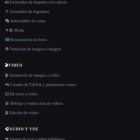
🪪 Generador de disparos a la cabeza
⚜️ Generador de logotipos
🎭 Intercambio de caras
👩‍🎤 Moda
🖼️ Restauración de fotos
🔁 Variación de imagen a imagen
🎬
VIDEO
🎬 Animación de imagen a vídeo
📲 Creador de TikTok y pantalones cortos
🎞️ De texto a vídeo
🎤 Doblaje y traducción de vídeos
🎬 Edición de vídeo
🎧
AUDIO Y VOZ
☎️ Agente de voz y robot telefónico