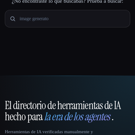
¿No encontraste lo que buscabas? Prueba a buscar:
El directorio de herramientas de IA
That AI Collection
hecho para
la era de los agentes
.
Herramientas de IA verificadas manualmente y