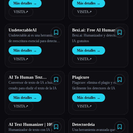
Más detalles
→
Más detalles
→
VISITA
↗︎
VISITA
↗︎
UndetectableAI
Bexi.ai: Free AI Humanizer
and AI Detector
Undetectable.ai es una herramienta
Bexi.ai: Humanizador y detector de
de reescritura esencial para detectar y
IA gratuitos
humanizar el texto de la IA de
Más detalles
→
Más detalles
→
ChatGPT, Jasper, Copy.AI y
herramientas de IA similares y
VISITA
↗︎
VISITA
↗︎
convertirlo en contenido
completamente parecido al humano
que evite los detectores de IA.
AI To Human Text
Plagicure
Converter
Conversor de texto de IA a humano
Plagicure: elimina el plagio y elude
creado para eludir el texto de la IA
fácilmente los detectores de IA
Más detalles
→
Más detalles
→
VISITA
↗︎
VISITA
↗︎
AI Text Humanizer | 100%
Detectordeia
Bypass AI Detection
Humanizador de texto con IA |
Una herramienta avanzada que