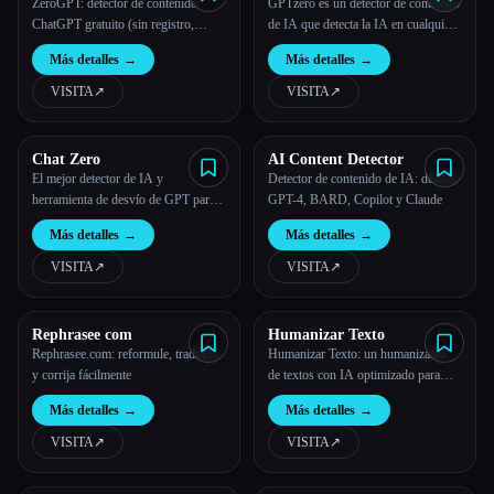
ZeroGPT: detector de contenido
GPTzero es un detector de contenido
ChatGPT gratuito (sin registro,
de IA que detecta la IA en cualquier
número ilimitado de palabras)
tipo de contenido de texto mediante
Más detalles
→
Más detalles
→
nuestro algoritmo de análisis
profundo para identificar los
VISITA
↗︎
VISITA
↗︎
patrones de la IA y el tono de
escritura del contenido.
Chat Zero
AI Content Detector
El mejor detector de IA y
Detector de contenido de IA: detecta
herramienta de desvío de GPT para
GPT-4, BARD, Copilot y Claude
ChatGPT
Más detalles
→
Más detalles
→
VISITA
↗︎
VISITA
↗︎
Rephrasee com
Humanizar Texto
Rephrasee.com: reformule, traduzca
Humanizar Texto: un humanizador
y corrija fácilmente
de textos con IA optimizado para
idiomas menores, como el español y
Más detalles
→
Más detalles
→
el portugués.
VISITA
↗︎
VISITA
↗︎