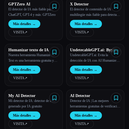
GPTZero AI
X Detector
El detector de IA más fiable para
El detector de contenido de IA
ChatGPT, GPT-4 y más: GPTZero
multilingüe más fiable para detectar
la escritura de la IA
Más detalles
→
Más detalles
→
VISITA
↗︎
VISITA
↗︎
Humanizar texto de IA
UndetecableGPT.ai: Bypass
AI Detection with AI
Nuestra herramienta Humanize AI
UndetecableGPT.ai: Evita la
Humanizer Free Online
Text es una herramienta gratuita y
detección de IA con AI Humanizer
fiable para convertir texto en texto de
gratis en línea
Más detalles
→
Más detalles
→
IA humanizado en línea.
VISITA
↗︎
VISITA
↗︎
My AI Detector
AI Detector
Mi detector de IA: detector de texto
Detector de IA | Las mejores
generado por IA gratuito
herramientas gratuitas de verificación
de IA y verificación de ChatGPT
Más detalles
→
Más detalles
→
VISITA
↗︎
VISITA
↗︎