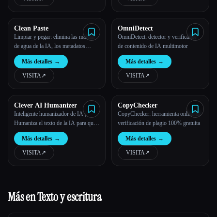
Clean Paste
OmniDetect
Limpiar y pegar: elimina las marcas
OmniDetect: detector y verificador
de agua de la IA, los metadatos
de contenido de IA multimotor
ocultos y los personajes invisibles
Más detalles
→
Más detalles
→
VISITA
↗︎
VISITA
↗︎
Clever AI Humanizer
CopyChecker
Inteligente humanizador de IA |
CopyChecker: herramienta online de
Humaniza el texto de la IA para que
verificación de plagio 100% gratuita
escriban de forma natural | Evita la
Más detalles
→
Más detalles
→
detección de la IA
VISITA
↗︎
VISITA
↗︎
Más en Texto y escritura