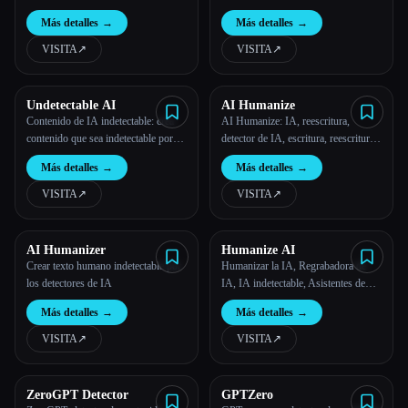
para detectar el texto generado por
Más detalles
→
Más detalles
→
ChatGPT.
VISITA
↗︎
VISITA
↗︎
Undetectable AI
AI Humanize
Contenido de IA indetectable: crea
AI Humanize: IA, reescritura,
contenido que sea indetectable por
detector de IA, escritura, reescritura
todos los detectores
de ensayos para estudiantes,
Más detalles
→
Más detalles
→
herramienta antidetección de artículos
VISITA
↗︎
VISITA
↗︎
Esc
AI Humanizer
Humanize AI
Crear texto humano indetectable por
Humanizar la IA, Regrabadora de
los detectores de IA
IA, IA indetectable, Asistentes de
escritura
Más detalles
→
Más detalles
→
VISITA
↗︎
VISITA
↗︎
ZeroGPT Detector
GPTZero