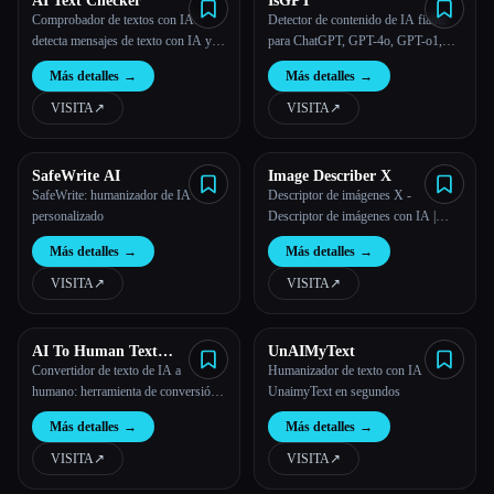
AI Text Checker
IsGPT
Comprobador de textos con IA:
Detector de contenido de IA fiable
detecta mensajes de texto con IA y
para ChatGPT, GPT-4o, GPT-o1,
elude la detección con IA
Gemini, Claude | ISGPT.org
Más detalles
→
Más detalles
→
VISITA
↗︎
VISITA
↗︎
SafeWrite AI
Image Describer X
SafeWrite: humanizador de IA
Descriptor de imágenes X -
personalizado
Descriptor de imágenes con IA |
Describe imágenes y fotos con IA |
Más detalles
→
Más detalles
→
Generador de descripciones de
imágenes gratuito
VISITA
↗︎
VISITA
↗︎
AI To Human Text
UnAIMyText
Converter Free
Convertidor de texto de IA a
Humanizador de texto con IA
humano: herramienta de conversión
UnaimyText en segundos
de texto de IA gratuita
Más detalles
→
Más detalles
→
VISITA
↗︎
VISITA
↗︎