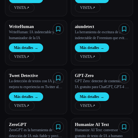
no. Herramienta AI Checker, 100%
gratis para siempre.
VISITA
↗︎
VISITA
↗︎
Todas las categorías
Acerca de
WriteHuman
aiundetect
WriteHuman: IA indetectable y
La herramienta de escritura de IA
humanizador de la IA
indetectable de Freemium que evita
los detectores de IA
Más detalles
→
Más detalles
→
VISITA
↗︎
VISITA
↗︎
Tweet Detective
GPT-Zero
La detección de textos con IA para X
GPT Zero: detector de contenido de
mejora tu experiencia en Twitter al
IA gratuito para ChatGPT, GPT-4 y
identificar y analizar el contenido
más
Más detalles
→
Más detalles
→
generado por la IA.
VISITA
↗︎
VISITA
↗︎
ZeroGPT
Humanize AI Text
ZeroGPT es la herramienta de
Humanize AI Text: conversor
detección de IA más fiable y precisa
gratuito de texto de IA a humano