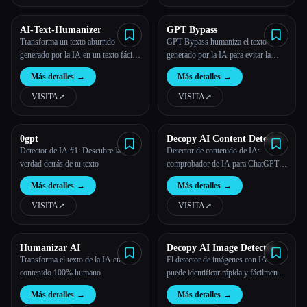
AI-Text-Humanizer
GPT Bypass
Transforma un texto aburrido
GPT Bypass humaniza el texto
generado por la IA en un texto fácil
generado por la IA para evitar la
de leer y suena como una persona
detección de contenido.
Más detalles
→
Más detalles
→
real. Convence a los detectores de
contenido de la IA y a tus lectores de
VISITA
↗︎
VISITA
↗︎
que tu texto suena natural y parecido
al humano.
0gpt
Decopy AI Content Detector
Detector de IA #1: Descubre la
Detector de contenido de IA:
verdad detrás de tu texto
comprobador de IA para ChatGPT,
Claude & Gemini
Más detalles
→
Más detalles
→
VISITA
↗︎
VISITA
↗︎
Humanizar AI
Decopy AI Image Detector
Transforma el texto de la IA en
El detector de imágenes con IA
contenido 100% humano
puede identificar rápida y fácilmente
si una imagen ha sido generada por
Más detalles
→
Más detalles
→
la IA o no.