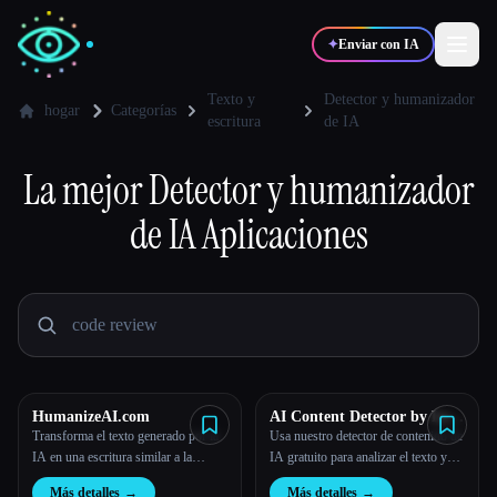
✦
Enviar con IA
Texto y
Detector y humanizador
hogar
Categorías
escritura
de IA
✍️
🎨
Escritores
Diseñadores
La mejor
Detector y humanizador
de IA
Aplicaciones
💻
📈
Desarrolladores
Marketers
🎓
🎬
Estudiantes
Creadores
HumanizeAI.com
AI Content Detector by Leap
Blog
AI
Transforma el texto generado por la
Usa nuestro detector de contenido de
IA en una escritura similar a la
IA gratuito para analizar el texto y
humana con Humanize AI
comprobar si lo ha generado la IA o
Comparar herramientas
Más detalles
→
Más detalles
→