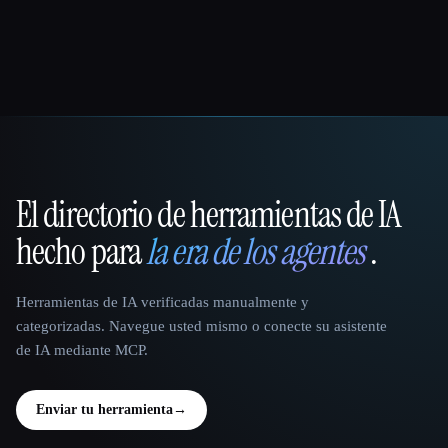
El directorio de herramientas de IA
That AI Collection
hecho para
la era de los agentes
.
Herramientas de IA verificadas manualmente y
categorizadas. Navegue usted mismo o conecte su asistente
de IA mediante MCP.
Enviar tu herramienta
→