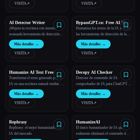
VISITA
↗︎
VISITA
↗︎
AI Detector Writer
BypassGPT.co: Free AI Text
Humanizer
¡Mejora tu escritura con nuestra
Humaniza los textos de la IA y elude
avanzada herramienta de detección de
las herramientas de detección de la
IA!
IA con facilidad
Más detalles
→
Más detalles
→
VISITA
↗︎
VISITA
↗︎
Humanize AI Text Free
Decopy AI Checker
Online
Transforma el texto generado por la
Detector de contenido de IA:
IA en una escritura natural similar a
comprobador de IA para ChatGPT,
la humana con el GPT-4o.
Claude & Gemini
Más detalles
→
Más detalles
→
VISITA
↗︎
VISITA
↗︎
Rephrasy
HumanizeAI
Rephrasy: el mejor humanizador de
El único humanizador de IA que
IA del mercado
realmente eliminará el contenido de la
IA