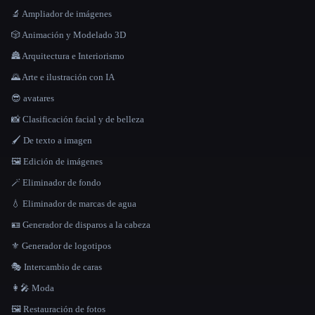
🔬 Ampliador de imágenes
🎲 Animación y Modelado 3D
🏯 Arquitectura e Interiorismo
🌄 Arte e ilustración con IA
😎 avatares
📸 Clasificación facial y de belleza
🖌️ De texto a imagen
🖼️ Edición de imágenes
🪄 Eliminador de fondo
💧 Eliminador de marcas de agua
🪪 Generador de disparos a la cabeza
⚜️ Generador de logotipos
🎭 Intercambio de caras
👩‍🎤 Moda
🖼️ Restauración de fotos