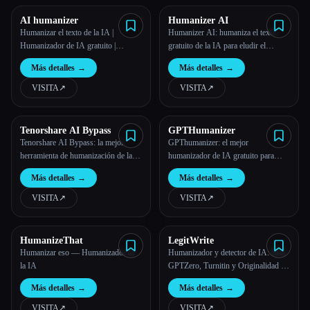
AI humanizer
Humanizer AI
Humanizar el texto de la IA |
Humanizer AI: humaniza el texto
Humanizador de IA gratuito |
gratuito de la IA para eludir el
Palabras ilimitadas
detector de IA
Más detalles
→
Más detalles
→
VISITA
↗︎
VISITA
↗︎
Tenorshare AI Bypass
GPTHumanizer
Tenorshare AI Bypass: la mejor
GPThumanizer: el mejor
herramienta de humanización de la
humanizador de IA gratuito para
IA para humanizar el texto generado
eludir todos los detectores de IA
Más detalles
→
Más detalles
→
por la IA y evitar que Turnitin y
otros detectores de IA lo detecten
VISITA
↗︎
VISITA
↗︎
HumanizeThat
LegitWrite
Humanizar eso — Humanizador de
Humanizador y detector de IA: Beat
la IA
GPTZero, Turnitin y Originalidad |
LegitWrite
Más detalles
→
Más detalles
→
VISITA
↗︎
VISITA
↗︎