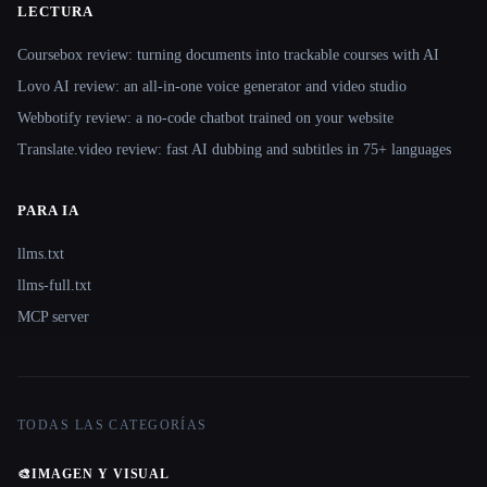
LECTURA
Coursebox review: turning documents into trackable courses with AI
Lovo AI review: an all-in-one voice generator and video studio
Webbotify review: a no-code chatbot trained on your website
Translate.video review: fast AI dubbing and subtitles in 75+ languages
PARA IA
llms.txt
llms-full.txt
MCP server
TODAS LAS CATEGORÍAS
🎨
IMAGEN Y VISUAL