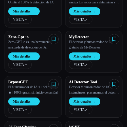
Omitir al 100% la detección de IA
analiza los textos para determinar si
los escribió una IA o una persona.
Más detalles
→
Más detalles
→
VISITA
↗︎
VISITA
↗︎
Zero-Gpt.io
MyDetector
Zero-GPT.io es una herramienta
El detector y humanizador de IA
avanzada de detección de IA
gratuito de MyDetector
diseñada para identificar el texto
Más detalles
→
Más detalles
→
generado por la IA con gran
precisión. YO
VISITA
↗︎
VISITA
↗︎
BypassGPT
AI Detector Tool
El humanizador de IA #1 del mundo
Detector y humanizador de IA
🔥 [100% gratis, sin inicio de sesión]
instantáneos: presentamos el detector
de IA
Más detalles
→
Más detalles
→
VISITA
↗︎
VISITA
↗︎