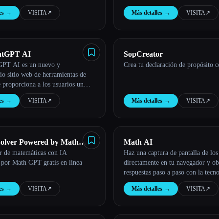
s con IA garantiza evaluaciones
es
→
VISITA
↗︎
Más detalles
→
VISITA
↗︎
personalizadas y sin errores para
resultados.
ntGPT AI
SopCreator
GPT AI es un nuevo y
Crea tu declaración de propósito c
io sitio web de herramientas de
e proporciona a los usuarios un
tente de escritura impulsado por
es
→
VISITA
↗︎
Más detalles
→
VISITA
↗︎
stacados.
olver Powered by Math
Math AI
r de matemáticas con IA
Haz una captura de pantalla de los
Online
 por Math GPT gratis en línea
directamente en tu navegador y ob
respuestas paso a paso con la tec
4.
es
→
VISITA
↗︎
Más detalles
→
VISITA
↗︎