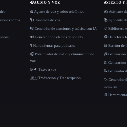
🎧
AUDIO Y VOZ
✍️
TEXTO Y
ídeo
☎️ Agente de voz y robot telefónico
✍️ Asistente d
alones cortos
🎙️ Clonación de voz
📚 Ayudante de
🎼 Generador de canciones y música con IA
💡 Biblioteca e
vídeos
🔊 Generador de efectos de sonido
🕵️ Detector y
🎙️ Herramientas para podcasts
📖 Escritor de 
🎧 Potenciador de audio y eliminación de
📠 Generación
voz
📝 Generación 
📝🔉 Texto a voz
📝 Generador d
🇺🇳 Traducción y Transcripción
🏷️ Generador 
nombres
📄 Herramient