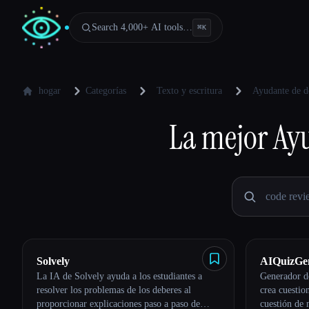
Search 4,000+ AI tools…
⌘
K
hogar
Categorías
Texto y escritura
Ayudante de d
La mejor
Ayu
Solvely
AIQuizGe
La IA de Solvely ayuda a los estudiantes a
Generador de
resolver los problemas de los deberes al
crea cuestio
proporcionar explicaciones paso a paso de
cuestión de 