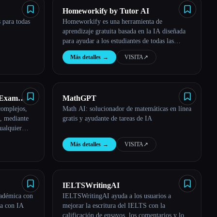
Homeworkify by Tutor AI
 para todas
Homeworkify es una herramienta de
aprendizaje gratuita basada en la IA diseñada
para ayudar a los estudiantes de todas las
edades a entender y completar sus deberes de
Más detalles
→
VISITA
↗︎
forma más eficaz.
 Exam
MathGPT
complejos,
Math AI: solucionador de matemáticas en línea
, mediante
gratis y ayudante de tareas de IA
ualquier
Más detalles
→
VISITA
↗︎
IELTSWritingAI
cadémica con
IELTSWritingAI ayuda a los usuarios a
ca con IA
mejorar la escritura del IELTS con la
calificación de ensayos, los comentarios y los