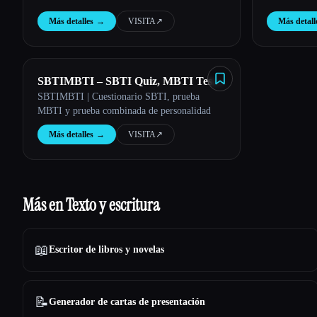
Más detalles
→
VISITA
↗︎
Más detall
SBTIMBTI – SBTI Quiz, MBTI Test
SBTIMBTI | Cuestionario SBTI, prueba
& Combo Personality Test
MBTI y prueba combinada de personalidad
Más detalles
→
VISITA
↗︎
Más en Texto y escritura
📖
Escritor de libros y novelas
📝
Generador de cartas de presentación