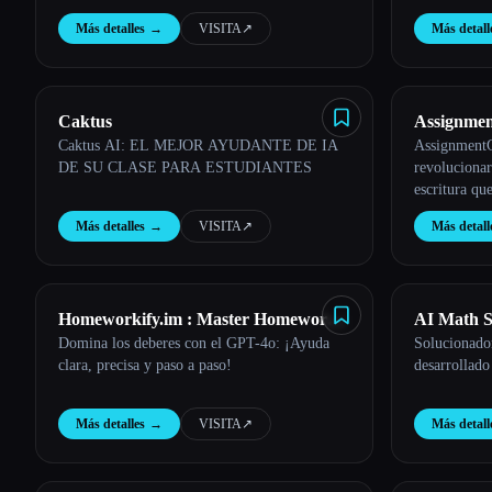
materias como matemáticas, ciencias, artes
cuestionario
Más detalles
→
VISITA
↗︎
Más detall
liberales y economía, lo que hace que el
coherentes, 
aprendizaje sea más fácil y eficiente.
mejorar tus 
Esc
Caktus
Assignme
Caktus AI: EL MEJOR AYUDANTE DE IA
Assignment
DE SU CLASE PARA ESTUDIANTES
revolucionar
escritura qu
potente asis
Más detalles
→
VISITA
↗︎
Más detall
IA. Elaborar tareas, ensayos, blogs y planes de
lecciones de
Homeworkify.im : Master Homework
AI Math S
Domina los deberes con el GPT-4o: ¡Ayuda
Solucionado
with GPT-4o
GPT Free 
clara, precisa y paso a paso!
desarrollado
Más detalles
→
VISITA
↗︎
Más detall