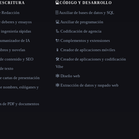
 ESCRITURA
💻
CÓDIGO Y DESARROLLO
e Redacción
🗄️ Auxiliar de bases de datos y SQL
 deberes y ensayos
💻 Auxiliar de programación
 ingeniería rápidas
🦾 Codificación de agencia
 humanizador de IA
🔌 Complementos y extensiones
libros y novelas
📱 Creador de aplicaciones móviles
 de contenido y SEO
🛠️ Creador de aplicaciones y codificación
Vibe
de texto
🕸 Diseño web
e cartas de presentación
🕸️ Extracción de datos y raspado web
de nombres, eslóganes y
as de PDF y documentos