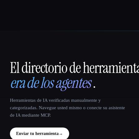
El directorio de herramient
That AI Collection
era de los agentes
.
Herramientas de IA verificadas manualmente y
categorizadas. Navegue usted mismo o conecte su asistente
de IA mediante MCP.
Enviar tu herramienta
→