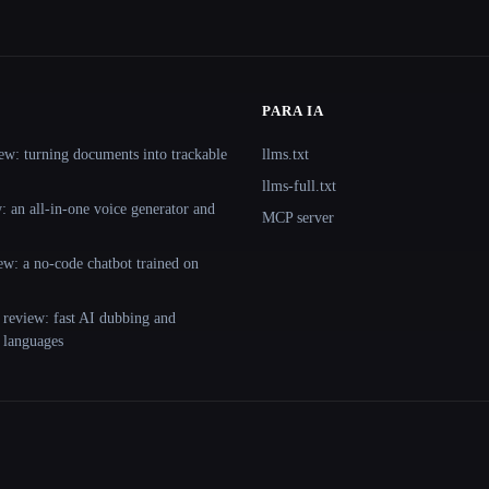
PARA IA
ew: turning documents into trackable
llms.txt
llms-full.txt
 an all-in-one voice generator and
MCP server
ew: a no-code chatbot trained on
 review: fast AI dubbing and
+ languages