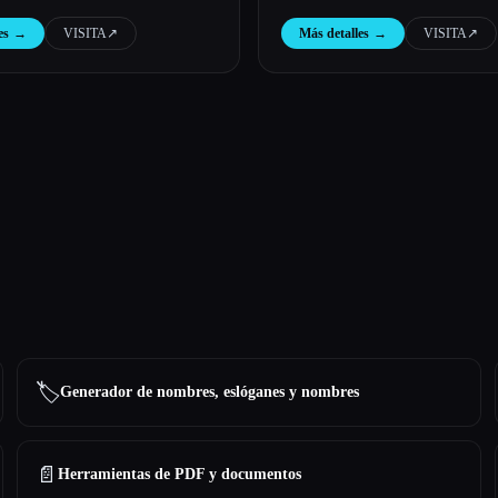
es
→
VISITA
↗︎
Más detalles
→
VISITA
↗︎
🏷️
Generador de nombres, eslóganes y nombres
📄
Herramientas de PDF y documentos