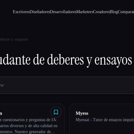
Escritores
Diseñadores
Desarrolladores
Marketers
Creadores
Blog
Compara
eberes y ensayos
dante de deberes y ensayos
n
Myess
 cuestionarios y preguntas de IA:
Myessai - Tutor de ensayos impul
narios diversos y de alta calidad en
minutos. Nuestro generador de