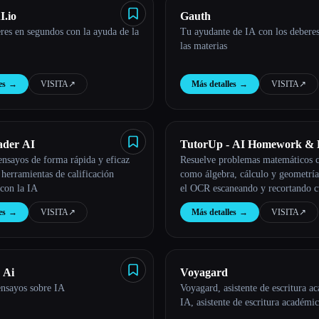
I.io
Gauth
res en segundos con la ayuda de la
Tu ayudante de IA con los deberes
las materias
es
→
VISITA
↗︎
Más detalles
→
VISITA
↗︎
ader AI
TutorUp - AI Homework &
 ensayos de forma rápida y eficaz
Resuelve problemas matemáticos 
Helper
 herramientas de calificación
como álgebra, cálculo y geometría
con la IA
el OCR escaneando y recortando c
pregunta
es
→
VISITA
↗︎
Más detalles
→
VISITA
↗︎
 Ai
Voyagard
ensayos sobre IA
Voyagard, asistente de escritura a
IA, asistente de escritura académi