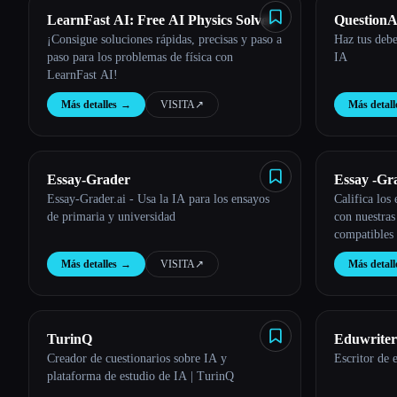
LearnFast AI: Free AI Physics Solver
QuestionA
¡Consigue soluciones rápidas, precisas y paso a
Haz tus debe
paso para los problemas de física con
IA
LearnFast AI!
Más detalles
→
VISITA
↗︎
Más detall
Essay-Grader
Essay -Gr
Essay-Grader.ai - Usa la IA para los ensayos
Califica los
de primaria y universidad
con nuestras
compatibles 
Más detalles
→
VISITA
↗︎
Más detall
TurinQ
Eduwriter
Creador de cuestionarios sobre IA y
Escritor de 
plataforma de estudio de IA | TurinQ