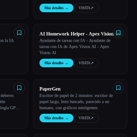
Más detalles
→
VISITA
↗︎
AI Homework Helper - Apex Vision AI
on la IA
Ayudante de tareas con IA - Ayudante de
tareas con IA de Apex Vision AI - Apex
Vision AI
Más detalles
→
VISITA
↗︎
PaperGen
 deberes
Escritor de papel de 2 minutos: escritor de
tén
papel largo, bien buscado, parecido a un
nología GPT-
humano, con gráficos inteligentes
Más detalles
→
VISITA
↗︎