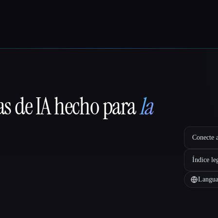
as de IA hecho para
la
Conecte a
Índice le
Langua