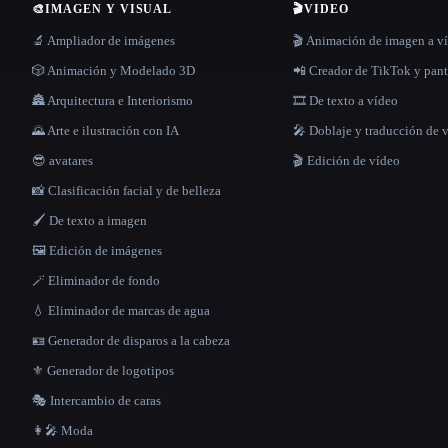
🎨
IMAGEN Y VISUAL
🎬
VIDEO
🔬 Ampliador de imágenes
🎬 Animación de imagen a v
🎲 Animación y Modelado 3D
📲 Creador de TikTok y pant
🏯 Arquitectura e Interiorismo
🎞️ De texto a vídeo
🌄 Arte e ilustración con IA
🎤 Doblaje y traducción de 
😎 avatares
🎬 Edición de vídeo
📸 Clasificación facial y de belleza
🖌️ De texto a imagen
🖼️ Edición de imágenes
🪄 Eliminador de fondo
💧 Eliminador de marcas de agua
🪪 Generador de disparos a la cabeza
⚜️ Generador de logotipos
🎭 Intercambio de caras
👩‍🎤 Moda