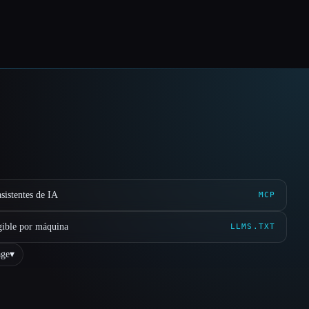
sistentes de IA
MCP
gible por máquina
LLMS.TXT
ge
▾