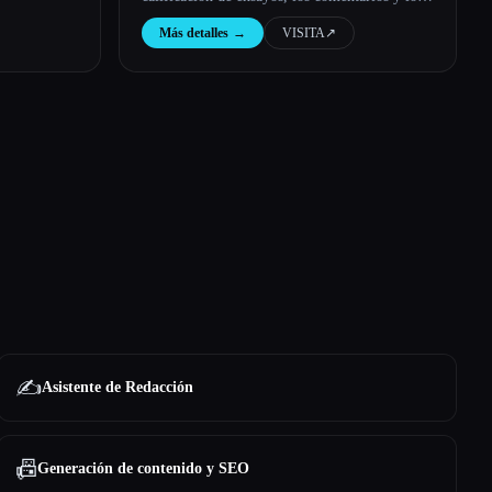
ejemplos de ensayos impulsados por la IA para
Más detalles
→
VISITA
↗︎
aumentar las puntuaciones de manera eficiente.
✍️
Asistente de Redacción
📠
Generación de contenido y SEO