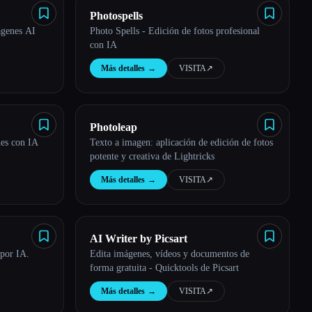
Photospells
genes AI
Photo Spells - Edición de fotos profesional
con IA
Más detalles
→
VISITA
↗︎
Photoleap
nes con IA
Texto a imagen: aplicación de edición de fotos
potente y creativa de Lightricks
Más detalles
→
VISITA
↗︎
AI Writer by Picsart
 por IA.
Edita imágenes, vídeos y documentos de
forma gratuita - Quicktools de Picsart
Más detalles
→
VISITA
↗︎