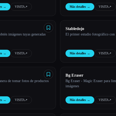
es
→
VISITA
↗︎
Más detalles
→
VISITA
↗︎
Stabledojo
obtén imágenes tuyas generadas
El primer estudio fotográfico con
es
→
VISITA
↗︎
Más detalles
→
VISITA
↗︎
Bg Eraser
nera de tomar fotos de productos
Bg Eraser - Magic Eraser para lim
imágenes
es
→
VISITA
↗︎
Más detalles
→
VISITA
↗︎