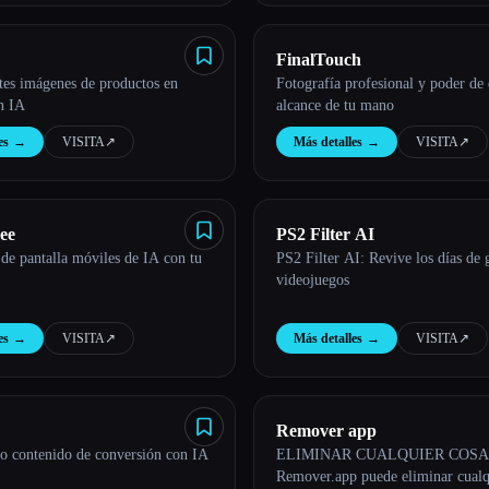
FinalTouch
tes imágenes de productos en
Fotografía profesional y poder de 
n IA
alcance de tu mano
es
→
VISITA
↗︎
Más detalles
→
VISITA
↗︎
ee
PS2 Filter AI
de pantalla móviles de IA con tu
PS2 Filter AI: Revive los días de g
videojuegos
es
→
VISITA
↗︎
Más detalles
→
VISITA
↗︎
Remover app
o contenido de conversión con IA
ELIMINAR CUALQUIER COSA
Remover.app puede eliminar cualq