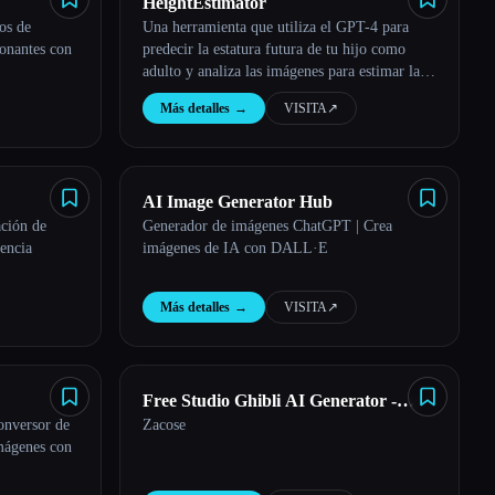
HeightEstimator
os de
Una herramienta que utiliza el GPT-4 para
onantes con
predecir la estatura futura de tu hijo como
adulto y analiza las imágenes para estimar la
estatura.
Más detalles
→
VISITA
↗︎
AI Image Generator Hub
ación de
Generador de imágenes ChatGPT | Crea
gencia
imágenes de IA con DALL·E
Más detalles
→
VISITA
↗︎
Free Studio Ghibli AI Generator -
onversor de
Zacose
zacose
mágenes con