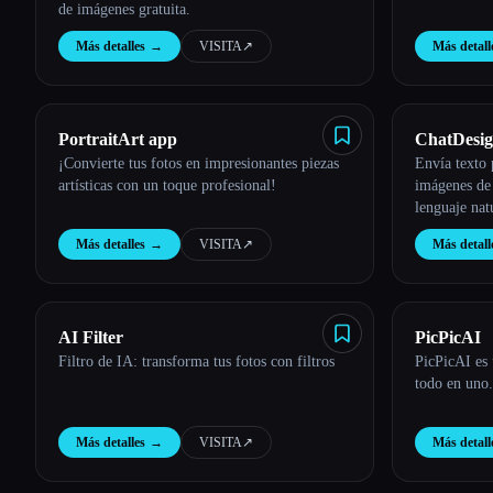
de imágenes gratuita.
Más detalles
→
VISITA
↗︎
Más detall
PortraitArt app
ChatDesig
¡Convierte tus fotos en impresionantes piezas
Envía texto p
artísticas con un toque profesional!
imágenes de
lenguaje nat
diseñador.
Más detalles
→
VISITA
↗︎
Más detall
AI Filter
PicPicAI
Filtro de IA: transforma tus fotos con filtros
PicPicAI es
todo en uno.
Más detalles
→
VISITA
↗︎
Más detall