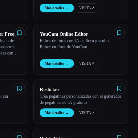
Más detalles
→
VISITA
↗︎
er Free
YouCam Online Editor
cina o de
Editor de fotos con IA en línea gratuito -
gn-up)
pasaporte,
Editor en línea de YouCam
adas con
 con nuestro
Más detalles
→
VISITA
↗︎
uito.
Resticker
, sin
Crea pegatinas personalizadas con el generador
de pegatinas de IA gratuito
Más detalles
→
VISITA
↗︎