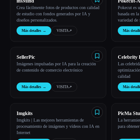
insMind
Pokecut-A
Crea fácilmente fotos de productos con calidad
Pokecut es u
Editor
de estudio con fondos generados por IA y
basada en la
diseños personalizados.
variedad de 
como elimin
Más detalles
→
VISITA
↗︎
Más detall
cambiar fond
SellerPic
Celebrity
Imágenes impulsadas por IA para la creación
Las celebrid
de contenido de comercio electrónico
optimización
calidad
Más detalles
→
VISITA
↗︎
Más detall
Imgkits
PicMa Stu
Imgkits | Las mejores herramientas de
La herramien
procesamiento de imágenes y vídeos con IA en
para obtene
Internet