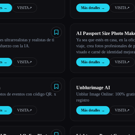
es
→
VISITA
↗︎
Más detalles
→
VISITA
↗︎
AI Passport Size Photo Mak
 ultrarrealistas y realistas de ti
Ya sea que estés en casa, en la ofi
Online | Supawork AI (No si
fuerzo con la IA.
viaje, crea fotos profesionales de 
visado e carné de identidad mejor
inteligencia artificial sin esfuerzo
es
→
VISITA
↗︎
Más detalles
→
VISITA
↗︎
creador de fotos de pasaportes grat
m
Unblurimage AI
otos de eventos con código QR. x
Unblur Image Online: 100% gratis
registro
es
→
VISITA
↗︎
Más detalles
→
VISITA
↗︎