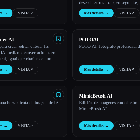
deseada en una foto, en segundos,
gratuita
es
→
VISITA
↗︎
Más detalles
→
VISITA
↗︎
ner AI
POTOAI
ara crear, editar e iterar las
POTO AI: fotógrafo profesional 
 IA mediante conversaciones en
ural, igual que charlar con un
es
→
VISITA
↗︎
Más detalles
→
VISITA
↗︎
MimicBrush AI
 una herramienta de imagen de IA
Edición de imágenes con edición i
MimicBrush AI
es
→
VISITA
↗︎
Más detalles
→
VISITA
↗︎