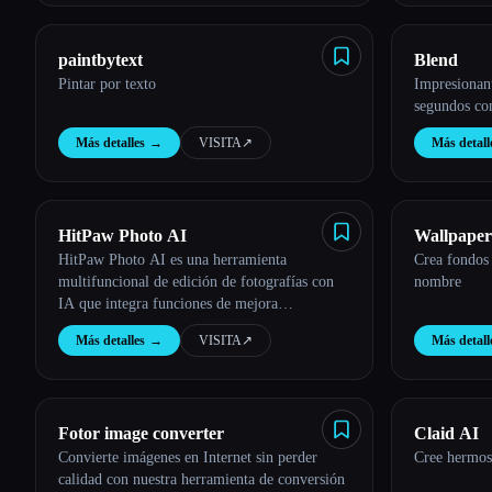
paintbytext
Blend
Pintar por texto
Impresionan
segundos co
Más detalles
→
VISITA
↗︎
Más detall
HitPaw Photo AI
Wallpaper
HitPaw Photo AI es una herramienta
Crea fondos 
multifuncional de edición de fotografías con
nombre
IA que integra funciones de mejora
fotográfica, eliminación de objetos y fondos y
Más detalles
→
VISITA
↗︎
Más detall
genera arte con IA.
Fotor image converter
Claid AI
Convierte imágenes en Internet sin perder
Cree hermos
calidad con nuestra herramienta de conversión