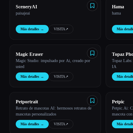
SceneryAI
Hama
paisajeai
hama
Más detalles
→
VISITA
↗︎
Más detall
Magic Eraser
Topaz Pho
Magic Studio: impulsado por Ai, creado por
Topaz Labs:
usted
IA
Más detalles
→
VISITA
↗︎
Más detall
Petportrait
Petpic
Retrato de mascotas AI: hermosos retratos de
Petpic.Ai: 
mascotas personalizados
mascota con
Más detalles
→
VISITA
↗︎
Más detall