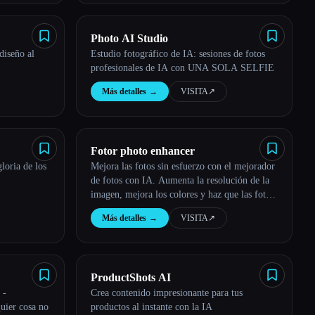
Photo AI Studio
diseño al
Estudio fotográfico de IA: sesiones de fotos
profesionales de IA con UNA SOLA SELFIE
Más detalles
→
VISITA
↗︎
Fotor photo enhancer
loria de los
Mejora las fotos sin esfuerzo con el mejorador
de fotos con IA. Aumenta la resolución de la
imagen, mejora los colores y haz que las fotos
sean nítidas con solo un clic.
Más detalles
→
VISITA
↗︎
ProductShots AI
 -
Crea contenido impresionante para tus
uier cosa no
productos al instante con la IA