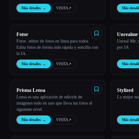
Más detalles
→
VISITA
↗︎
Más detall
Esc
Fotor
Unrealme
Fotor: editor de fotos en línea para todos.
Unreal Me: 
Edita fotos de forma más rápida y sencilla con
por IA
la IA.
Más detalles
→
VISITA
↗︎
Más detall
Prisma Lensa
Stylized
Lensa es una aplicación de edición de
La mejor ma
imágenes todo en uno que lleva tus fotos al
siguiente nivel.
Más detalles
→
VISITA
↗︎
Más detall