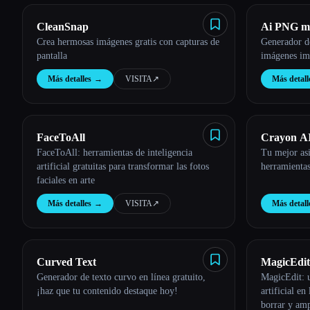
CleanSnap
Ai PNG m
Crea hermosas imágenes gratis con capturas de
Generador d
pantalla
imágenes imp
Más detalles
→
VISITA
↗︎
Más detall
FaceToAll
Crayon A
FaceToAll: herramientas de inteligencia
Tu mejor asi
artificial gratuitas para transformar las fotos
herramienta
faciales en arte
Más detalles
→
VISITA
↗︎
Más detall
Curved Text
MagicEdit
Generador de texto curvo en línea gratuito,
MagicEdit: u
¡haz que tu contenido destaque hoy!
artificial en
borrar y am