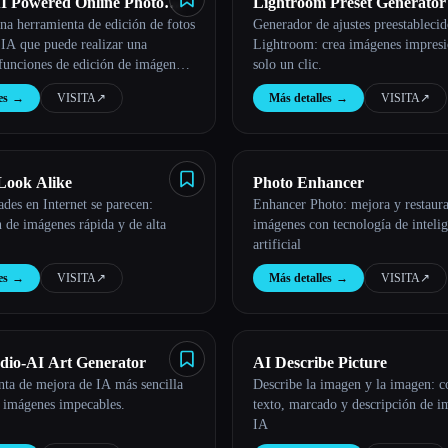
I Powered Online Photo
Lightroom Preset Generator
na herramienta de edición de fotos
Generador de ajustes preestablecid
 IA que puede realizar una
Lightroom: crea imágenes impresi
funciones de edición de imágenes,
solo un clic.
ar fondos, mejorar fotos y
es
→
VISITA
↗︎
Más detalles
→
VISITA
↗︎
os de forma gratuita.
 Look Alike
Photo Enhancer
ades en Internet se parecen:
Enhancer Photo: mejora y restaur
 de imágenes rápida y de alta
imágenes con tecnología de inteli
artificial
es
→
VISITA
↗︎
Más detalles
→
VISITA
↗︎
dio-AI Art Generator
AI Describe Picture
ta de mejora de IA más sencilla
Describe la imagen y la imagen: c
r imágenes impecables.
texto, marcado y descripción de i
IA