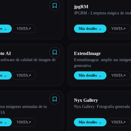
jpgRM
JPGRM - Limpieza mágica de imá
es
→
VISITA
↗︎
Más detalles
→
VISITA
↗︎
to AI
ExtendImage
 software de calidad de imagen de
Extendimageai: amplíe sus imáge
generativa
es
→
VISITA
↗︎
Más detalles
→
VISITA
↗︎
Nyx Gallery
Crea imágenes animadas de tu
Nyx.Gallery: Fotografía generada
 IA
es
→
VISITA
↗︎
Más detalles
→
VISITA
↗︎