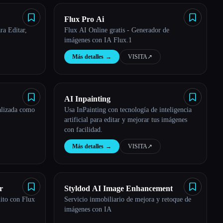
Flux Pro Ai
ra Editar,
Flux AI Online gratis - Generador de
imágenes con IA Flux.1
Más detalles
→
VISITA
↗︎
AI Inpainting
alizada como
Usa InPainting con tecnología de inteligencia
artificial para editar y mejorar tus imágenes
con facilidad.
Más detalles
→
VISITA
↗︎
r
Styldod AI Image Enhancement
ito con Flux
Servicio inmobiliario de mejora y retoque de
imágenes con IA