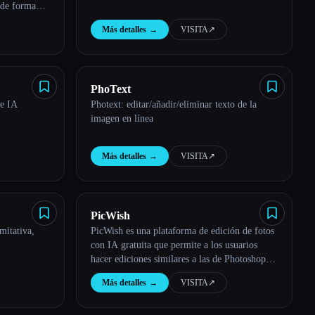
 de forma
Más detalles
→
VISITA
↗︎
PhoText
de IA
Photext: editar/añadir/eliminar texto de la
imagen en línea
Más detalles
→
VISITA
↗︎
PicWish
mitativa,
PicWish es una plataforma de edición de fotos
con IA gratuita que permite a los usuarios
hacer ediciones similares a las de Photoshop de
forma rápida y sencilla.
Más detalles
→
VISITA
↗︎