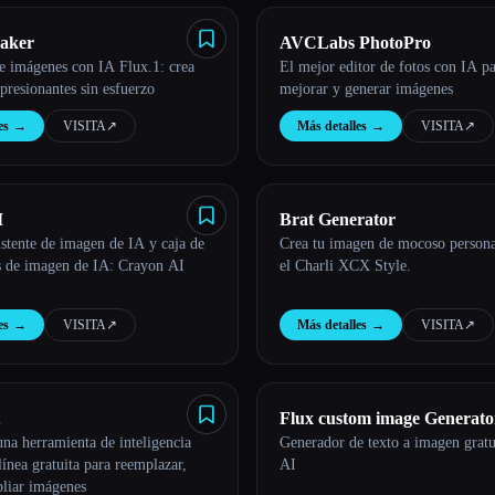
aker
AVCLabs PhotoPro
e imágenes con IA Flux.1: crea
El mejor editor de fotos con IA pa
resionantes sin esfuerzo
mejorar y generar imágenes
es
→
VISITA
↗︎
Más detalles
→
VISITA
↗︎
I
Brat Generator
stente de imagen de IA y caja de
Crea tu imagen de mocoso person
s de imagen de IA: Crayon AI
el Charli XCX Style.
es
→
VISITA
↗︎
Más detalles
→
VISITA
↗︎
Flux custom image Generato
na herramienta de inteligencia
Generador de texto a imagen gratu
 línea gratuita para reemplazar,
AI
pliar imágenes