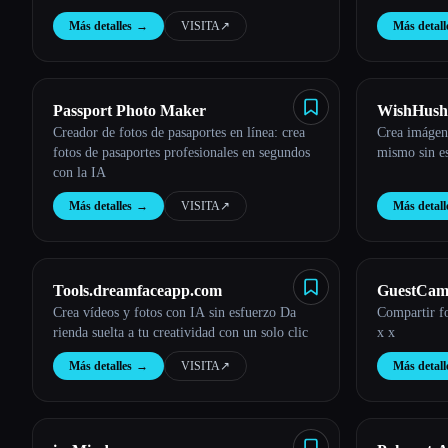
Más detalles
→
VISITA
↗︎
Más detall
Passport Photo Maker
WishHush
Creador de fotos de pasaportes en línea: crea
Crea imágenes
fotos de pasaportes profesionales en segundos
mismo sin es
con la IA
Más detalles
→
VISITA
↗︎
Más detall
Tools.dreamfaceapp.com
GuestCa
Crea vídeos y fotos con IA sin esfuerzo Da
Compartir f
rienda suelta a tu creatividad con un solo clic
x x
Más detalles
→
VISITA
↗︎
Más detall