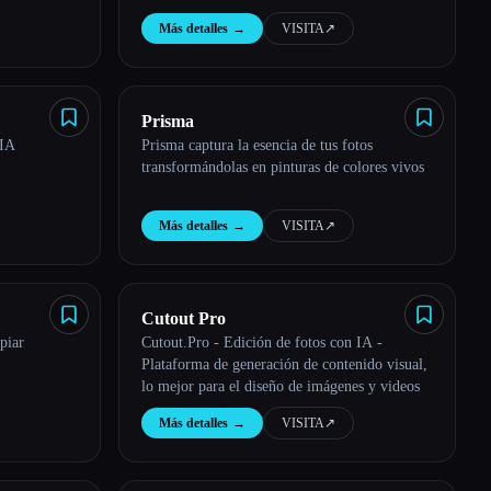
herramienta de IA para sesiones de fotos de
Más detalles
→
VISITA
↗︎
productos y un optimizador de anuncios.
Prisma
 IA
Prisma captura la esencia de tus fotos
transformándolas en pinturas de colores vivos
Más detalles
→
VISITA
↗︎
Cutout Pro
piar
Cutout.Pro - Edición de fotos con IA -
Plataforma de generación de contenido visual,
lo mejor para el diseño de imágenes y videos
Más detalles
→
VISITA
↗︎