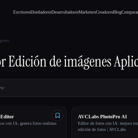
Escritores
Diseñadores
Desarrolladores
Marketers
Creadores
Blog
Compara
genes
or
Edición de imágenes
Apli
 Editor
AVCLabs PhotoPro AI
tos con IA: genera fotos realistas
Editor de fotos con IA: mejora tod
edición de fotos | AVCLabs