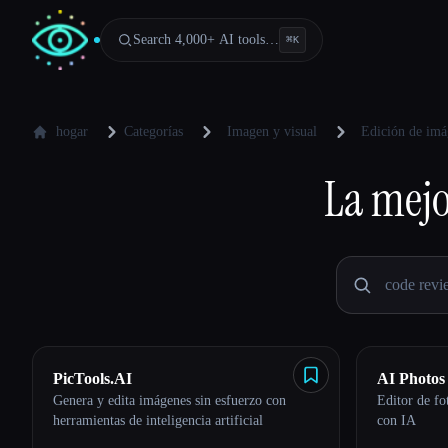
Search 4,000+ AI tools…
⌘
K
hogar
Categorías
Imagen y visual
Edición de imá
La mej
PicTools.AI
AI Photos
Genera y edita imágenes sin esfuerzo con
Editor de fo
herramientas de inteligencia artificial
con IA