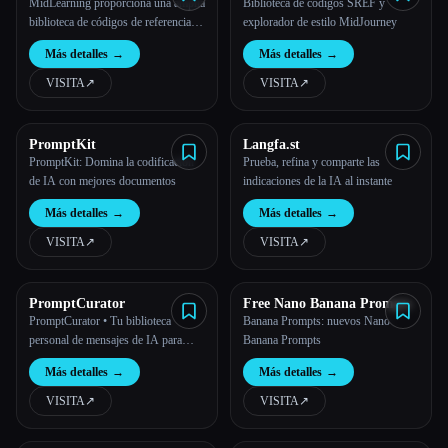
MidLearning proporciona una amplia
Biblioteca de códigos SREF y
biblioteca de códigos de referencia de
explorador de estilo MidJourney
estilo (códigos sref) e indicaciones
Más detalles
→
Más detalles
→
para mejorar la creación de imágenes
mediante IA con Midjourney.
VISITA
↗︎
VISITA
↗︎
PromptKit
Langfa.st
PromptKit: Domina la codificación
Prueba, refina y comparte las
de IA con mejores documentos
indicaciones de la IA al instante
Más detalles
→
Más detalles
→
VISITA
↗︎
VISITA
↗︎
PromptCurator
Free Nano Banana Prompts
PromptCurator • Tu biblioteca
Banana Prompts: nuevos Nano
personal de mensajes de IA para
Banana Prompts
macOS
Más detalles
→
Más detalles
→
VISITA
↗︎
VISITA
↗︎