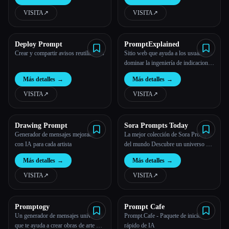
de forma gratuita
VISITA
↗︎
VISITA
↗︎
Todas las categorías
Acerca de
Deploy Prompt
PromptExplained
Crear y compartir avisos reutilizables
Sitio web que ayuda a los usuarios a
dominar la ingeniería de indicaciones
a través de información, técnicas y
Más detalles
→
Más detalles
→
consejos para personalizar las
indicaciones de la IA
VISITA
↗︎
VISITA
↗︎
Drawing Prompt
Sora Prompts Today
Generador de mensajes mejorado
La mejor colección de Sora Prompts
con IA para cada artista
del mundo Descubre un universo de
creatividad con recursos, tutoriales y
Más detalles
→
Más detalles
→
ejemplos de instrucciones
cuidadosamente seleccionados y
VISITA
↗︎
VISITA
↗︎
actualizados semanalmente para crear
vídeos a partir del texto con Ope...
Esc
Promptogy
Prompt Cafe
Un generador de mensajes universal
Prompt.Cafe - Paquete de inicio
que te ayuda a crear obras de arte de
rápido de IA