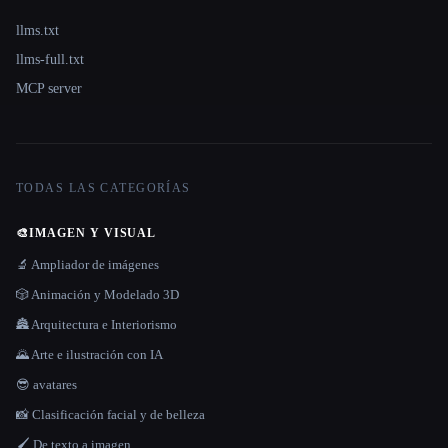
llms.txt
llms-full.txt
MCP server
TODAS LAS CATEGORÍAS
🎨
IMAGEN Y VISUAL
🔬 Ampliador de imágenes
🎲 Animación y Modelado 3D
🏯 Arquitectura e Interiorismo
🌄 Arte e ilustración con IA
😎 avatares
📸 Clasificación facial y de belleza
🖌️ De texto a imagen