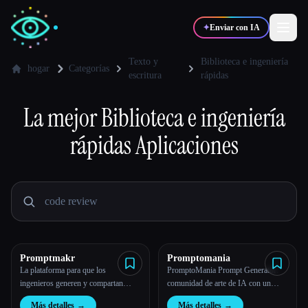
✦
Enviar con IA
Texto y
Biblioteca e ingeniería
hogar
Categorías
escritura
rápidas
✍️
🎨
Escritores
Diseñadores
La mejor
Biblioteca e ingeniería
rápidas
Aplicaciones
💻
📈
Desarrolladores
Marketers
🎓
🎬
Estudiantes
Creadores
Promptmakr
Promptomania
Blog
La plataforma para que los
PromptoMania Prompt Generator:
ingenieros generen y compartan
comunidad de arte de IA con un
imágenes artísticas de IA ilimitadas
creador de mensajes en línea
Comparar herramientas
Más detalles
→
Más detalles
→