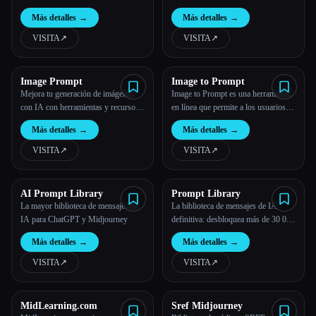
IA únicas.
Más detalles
→
Más detalles
→
VISITA
↗︎
VISITA
↗︎
Image Prompt
Image to Prompt
Mejora tu generación de imágenes
Image to Prompt es una herramienta
con IA con herramientas y recursos
en línea que permite a los usuarios
expertos en imágenes en
subir una imagen y convertirla en un
Más detalles
→
Más detalles
→
ImagePrompt.org
mensaje
VISITA
↗︎
VISITA
↗︎
AI Prompt Library
Prompt Library
La mayor biblioteca de mensajes de
La biblioteca de mensajes de IA
IA para ChatGPT y Midjourney
definitiva: desbloquea más de 30 000
mensajes para el éxito empresarial
Más detalles
→
Más detalles
→
VISITA
↗︎
VISITA
↗︎
MidLearning.com
Sref Midjourney