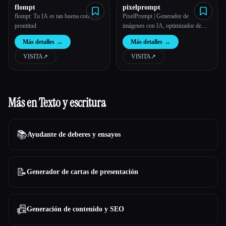
flompt
pixelprompt
flompt: Tu IA es tan buena como tu
PixelPrompt | Generador de
prontitud
imágenes con IA, optimizador de
mensajes y conversión de texto a
Más detalles
→
Más detalles
→
vídeo (2026)
VISITA
↗︎
VISITA
↗︎
Más en Texto y escritura
📚
Ayudante de deberes y ensayos
📝
Generador de cartas de presentación
📠
Generación de contenido y SEO