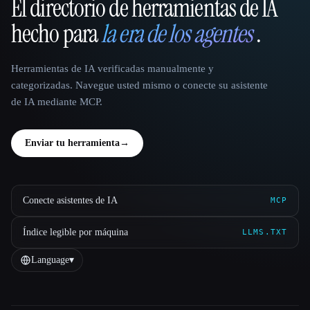
El directorio de herramientas de IA
That AI Collection
hecho para
la era de los agentes
.
Herramientas de IA verificadas manualmente y
categorizadas. Navegue usted mismo o conecte su asistente
de IA mediante MCP.
Enviar tu herramienta
→
Conecte asistentes de IA
MCP
Índice legible por máquina
LLMS.TXT
Language
▾