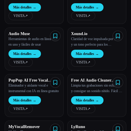
ruido con IA
audio y video
Más detalles
→
Más detalles
→
VISITA
↗︎
VISITA
↗︎
Audio Muse
Xound.io
Herramientas de audio en línea todo
Claridad de voz impulsada por la IA
en uno y fáciles de usar
y un tono perfecto para los
creadores.
Más detalles
→
Más detalles
→
VISITA
↗︎
VISITA
↗︎
PopPop AI Free Vocal
Free AI Audio Cleaner
Remover
Online
Eliminador y aislante vocal e
Limpia tus grabaciones sin esfuerzo
instrumental con IA en línea gratuito
y consigue un sonido nítido. Fácil y
eficaz. Reparación de audio.
Más detalles
→
Más detalles
→
Transforma las grabaciones con AI
Audio Cleaner. Reducción de ruido y
VISITA
↗︎
VISITA
↗︎
claridad de voz en tiempo real.
MyVocalRemover
LyRuno