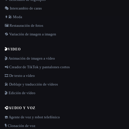
🎭 Intercambio de caras
👩‍🎤 Moda
🖼️ Restauración de fotos
🔁 Variación de imagen a imagen
🎬
VIDEO
🎬 Animación de imagen a vídeo
📲 Creador de TikTok y pantalones cortos
🎞️ De texto a vídeo
🎤 Doblaje y traducción de vídeos
🎬 Edición de vídeo
🎧
AUDIO Y VOZ
☎️ Agente de voz y robot telefónico
🎙️ Clonación de voz