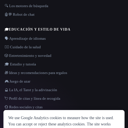
🔍 Los motores de búsqueda
🤖💬 Robot de chat
🎓
EDUCACIÓN Y ESTILO DE VIDA
🗣️ Aprendizaje de idiomas
👩‍⚕️ Cuidado de la salud
🎲 Entretenimiento y novedad
🎓 Estudio y tutoría
🎁 Ideas y recomendaciones para regalos
🎮 Juego de azar
🔮 La IA, el Tarot y la adivinación
💘 Perfil de citas y línea de recogida
💞 Redes sociales y citas
IDIOMA
We use Google Analytics cookies to measure how the site is used.
English
español
Français
Русский
简体中文
You can accept or reject these analytics cookies. The site works