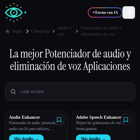
✦
Enviar con IA
Audio y
Potenciador de audio y
hogar
Categorías
voz
eliminación de voz
✍️
🎨
Escritores
Diseñadores
La mejor
Potenciador de audio y
eliminación de voz
Aplicaciones
💻
📈
Desarrolladores
Marketers
🎓
🎬
Estudiantes
Creadores
Audio Enhancer
Adobe Speech Enhancer
Blog
Potenciador de audio: potenciador de
Mejore las grabaciones de voz de
audio con IA para músicos,
forma gratuita
podcasts, entrevistas y más.
Comparar herramientas
Más detalles
→
Más detalles
→