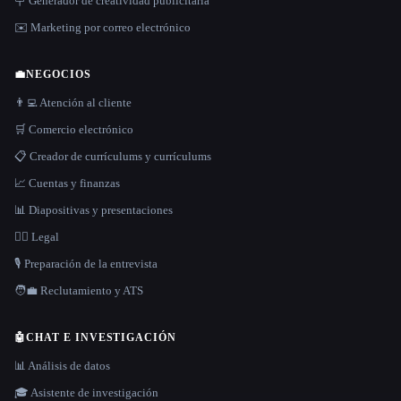
🪧 Generador de creatividad publicitaria
✉️ Marketing por correo electrónico
💼
NEGOCIOS
👨‍💻 Atención al cliente
🛒 Comercio electrónico
📋 Creador de currículums y currículums
📈 Cuentas y finanzas
📊 Diapositivas y presentaciones
👩‍⚖️ Legal
🎙️ Preparación de la entrevista
🧑‍💼 Reclutamiento y ATS
🤖
CHAT E INVESTIGACIÓN
📊 Análisis de datos
🎓 Asistente de investigación