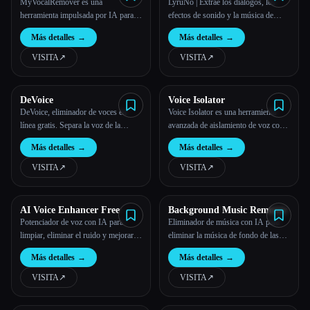
MyVocalRemover es una
LyruNo | Extrae los diálogos, los
herramienta impulsada por IA para
efectos de sonido y la música de
eliminar las voces y aislarlas de las
cualquier vídeo
Más detalles
→
Más detalles
→
canciones.
VISITA
↗︎
VISITA
↗︎
DeVoice
Voice Isolator
DeVoice, eliminador de voces en
Voice Isolator es una herramienta
línea gratis. Separa la voz de la
avanzada de aislamiento de voz con
música, proporciona un eliminador
IA que te permite eliminar sin
Más detalles
→
Más detalles
→
de voz de alta calidad en línea gratis
esfuerzo el ruido de fondo y extraer
y un divisor de IA con una potente
voces nítidas de cualquier archivo de
VISITA
↗︎
VISITA
↗︎
IA.
audio.
AI Voice Enhancer Free
Background Music Remover
Potenciador de voz con IA para
Eliminador de música con IA para
limpiar, eliminar el ruido y mejorar la
eliminar la música de fondo de las
calidad del audio en Internet
canciones y los vídeos
Más detalles
→
Más detalles
→
VISITA
↗︎
VISITA
↗︎