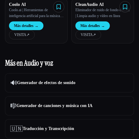
Coolo AI
CleanAudio AI
Coolo.ai | Herramientas de
Eliminador de ruido de fondo con IA
inteligencia artificial para la música:
| Limpia audio y vídeo en línea
quitar la voz, dividir las troncas
Más detalles
→
Más detalles
→
VISITA
↗︎
VISITA
↗︎
Más en Audio y voz
🔊
Generador de efectos de sonido
🎼
Generador de canciones y música con IA
🇺🇳
Traducción y Transcripción