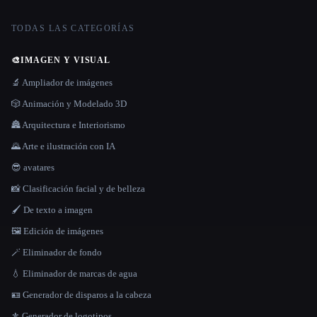
TODAS LAS CATEGORÍAS
🎨
IMAGEN Y VISUAL
🔬 Ampliador de imágenes
🎲 Animación y Modelado 3D
🏯 Arquitectura e Interiorismo
🌄 Arte e ilustración con IA
😎 avatares
📸 Clasificación facial y de belleza
🖌️ De texto a imagen
🖼️ Edición de imágenes
🪄 Eliminador de fondo
💧 Eliminador de marcas de agua
🪪 Generador de disparos a la cabeza
⚜️ Generador de logotipos