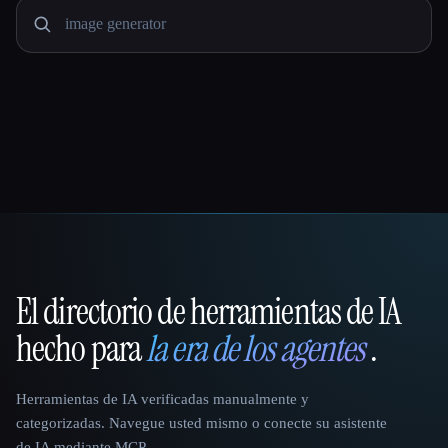
El directorio de herramientas de IA
That AI Collection
hecho para
la era de los agentes
.
Herramientas de IA verificadas manualmente y
categorizadas. Navegue usted mismo o conecte su asistente
de IA mediante MCP.