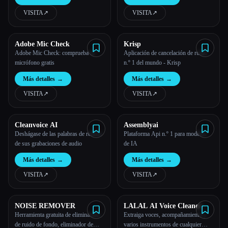
VISITA
↗︎
VISITA
↗︎
Todas las categorías
Acerca de
Adobe Mic Check
Krisp
Adobe Mic Check: comprueba tu
Aplicación de cancelación de ruido
micrófono gratis
n.º 1 del mundo - Krisp
Más detalles
→
Más detalles
→
VISITA
↗︎
VISITA
↗︎
Cleanvoice AI
Assemblyai
Deshágase de las palabras de relleno
Plataforma Api n.º 1 para modelos
de sus grabaciones de audio
de IA
Más detalles
→
Más detalles
→
VISITA
↗︎
VISITA
↗︎
Esc
NOISE REMOVER
LALAL AI Voice Cleaner
Herramienta gratuita de eliminación
Extraiga voces, acompañamiento y
de ruido de fondo, eliminador de
varios instrumentos de cualquier