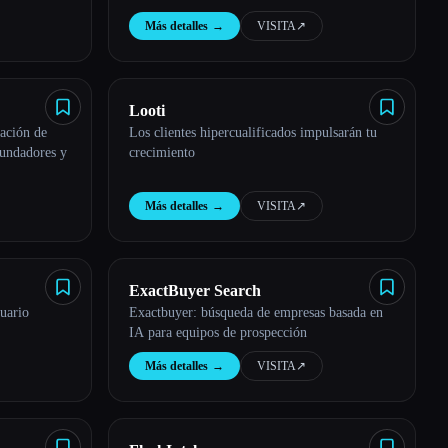
ingeniería cada semana! Únete a ApplyPass
Más detalles
→
VISITA
↗︎
para conseguir 100 aplicaciones gratuitas.
Looti
ación de
Los clientes hipercualificados impulsarán tu
fundadores y
crecimiento
Más detalles
→
VISITA
↗︎
ExactBuyer Search
suario
Exactbuyer: búsqueda de empresas basada en
IA para equipos de prospección
Más detalles
→
VISITA
↗︎