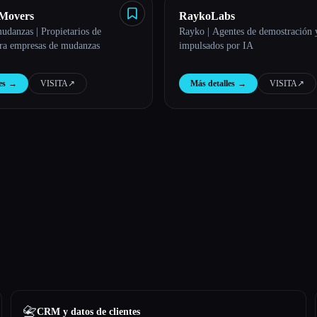
 Movers
RaykoLabs
udanzas | Propietarios de
Rayko | Agentes de demostración 
ara empresas de mudanzas
impulsados por IA
es
→
VISITA
↗︎
Más detalles
→
VISITA
↗︎
📇
CRM y datos de clientes