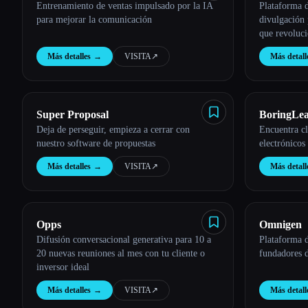
Entrenamiento de ventas impulsado por la IA
Plataforma d
para mejorar la comunicación
divulgación 
que revolucio
marketing.
Más detalles
→
VISITA
↗︎
Más detall
Super Proposal
BoringLe
Deja de perseguir, empieza a cerrar con
Encuentra cl
nuestro software de propuestas
electrónicos
Más detalles
→
VISITA
↗︎
Más detall
Opps
Omnigen
Difusión conversacional generativa para 10 a
Plataforma d
20 nuevas reuniones al mes con tu cliente o
fundadores 
inversor ideal
Más detalles
→
VISITA
↗︎
Más detall