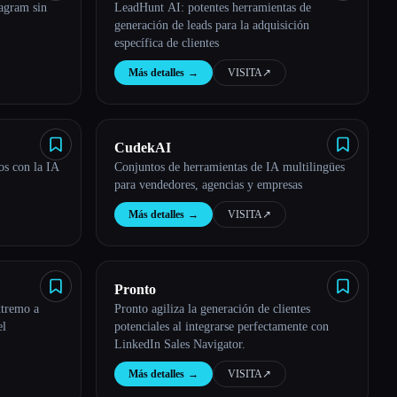
tagram sin
LeadHunt AI: potentes herramientas de
generación de leads para la adquisición
específica de clientes
Más detalles
→
VISITA
↗︎
CudekAI
os con la IA
Conjuntos de herramientas de IA multilingües
para vendedores, agencias y empresas
Más detalles
→
VISITA
↗︎
Pronto
xtremo a
Pronto agiliza la generación de clientes
el
potenciales al integrarse perfectamente con
LinkedIn Sales Navigator.
Más detalles
→
VISITA
↗︎