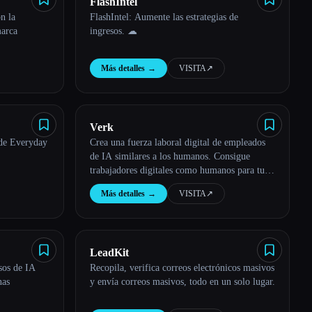
FlashIntel
n la
FlashIntel: Aumente las estrategias de
marca
ingresos. ☁
Más detalles
→
VISITA
↗︎
Verk
 de Everyday
Crea una fuerza laboral digital de empleados
de IA similares a los humanos. Consigue
trabajadores digitales como humanos para tu
empresa, como un representante de ventas de
Más detalles
→
VISITA
↗︎
IA, un diseñador gráfico de IA, un
investigador de mercado de IA, un vendedor
de IA
LeadKit
sos de IA
Recopila, verifica correos electrónicos masivos
nas
y envía correos masivos, todo en un solo lugar.