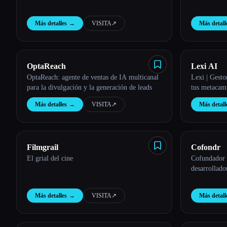
Más detalles
→
VISITA
↗︎
Más detall
OptaReach
Lexi AI
OptaReach: agente de ventas de IA multicanal
Lexi | Gesto
para la divulgación y la generación de leads
tus metacam
Más detalles
→
VISITA
↗︎
Más detall
Filmgrail
Cofondr
El grial del cine
Cofundador 
desarrollado
Más detalles
→
VISITA
↗︎
Más detall