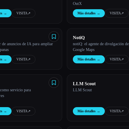
OutX
es
→
VISITA
↗︎
Más detalles
→
VISITA
↗︎
NotiQ
r de anuncios de IA para ampliar
notiQ: el agente de divulgación de
panas
Google Maps
es
→
VISITA
↗︎
Más detalles
→
VISITA
↗︎
LLM Scout
como servicio para
LLM Scout
res
es
→
VISITA
↗︎
Más detalles
→
VISITA
↗︎