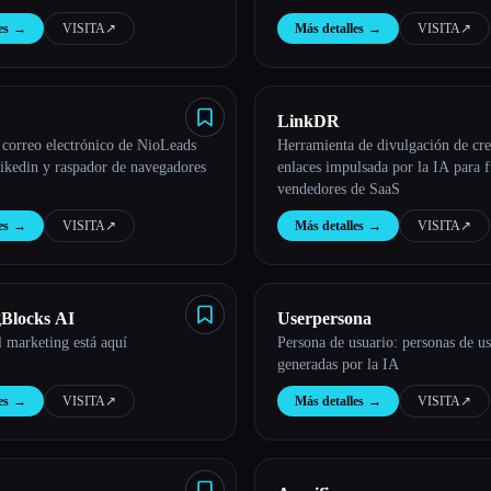
es
→
VISITA
↗︎
Más detalles
→
VISITA
↗︎
LinkDR
 correo electrónico de NioLeads
Herramienta de divulgación de cre
ikedin y raspador de navegadores
enlaces impulsada por la IA para 
vendedores de SaaS
es
→
VISITA
↗︎
Más detalles
→
VISITA
↗︎
Blocks AI
Userpersona
l marketing está aquí
Persona de usuario: personas de u
generadas por la IA
es
→
VISITA
↗︎
Más detalles
→
VISITA
↗︎