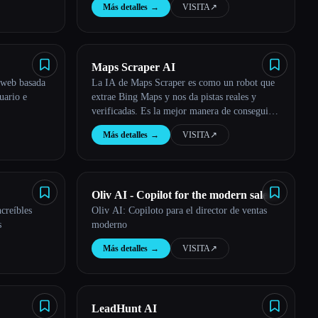
Más detalles
→
VISITA
↗︎
Maps Scraper AI
s web basada
La IA de Maps Scraper es como un robot que
uario e
extrae Bing Maps y nos da pistas reales y
verificadas. Es la mejor manera de conseguir
clientes potenciales automáticamente,
Más detalles
→
VISITA
↗︎
directamente desde los anuncios de Maps.
Oliv AI - Copilot for the modern sales
creíbles
Oliv AI: Copiloto para el director de ventas
manager
s
moderno
Más detalles
→
VISITA
↗︎
LeadHunt AI