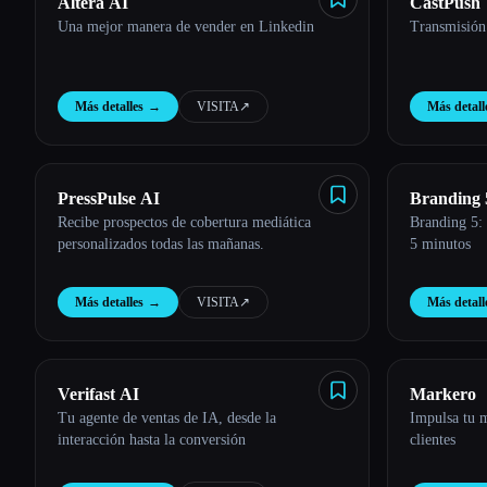
Altera AI
CastPush
Una mejor manera de vender en Linkedin
Transmisión
Más detalles
→
VISITA
↗︎
Más detall
PressPulse AI
Branding 
Recibe prospectos de cobertura mediática
Branding 5:
personalizados todas las mañanas.
5 minutos
Más detalles
→
VISITA
↗︎
Más detall
Verifast AI
Markero
Tu agente de ventas de IA, desde la
Impulsa tu 
interacción hasta la conversión
clientes