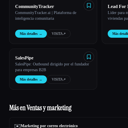
CommunityTracker
Lead For
CommunityTracker.ai | Plataforma de
Líder para m
inteligencia comunitaria
viviendas p
Más detalles
→
VISITA
↗︎
Más detall
SalesPipe
SalesPipe: Outbound dirigido por el fundador
para empresas B2B
Más detalles
→
VISITA
↗︎
Más en Ventas y marketing
✉️
Marketing por correo electrónico