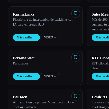
KarmaLinks
Sales Meg
Plataforma de intercambio de backlinks con
Más de 200 
IA para empresas B2B
aumenta tu e
automatizaci
Más detalles
→
VISITA
↗︎
Más detall
PersonaAitor
KIT Globa
Personador
KIT Global: 
clase
Más detalles
→
VISITA
↗︎
Más detall
PalDock
Lessie AI
Afiliado. Gen de plomo. Monetización. One
Conoce a Les
Tool ➡️ PalDock
marketing de