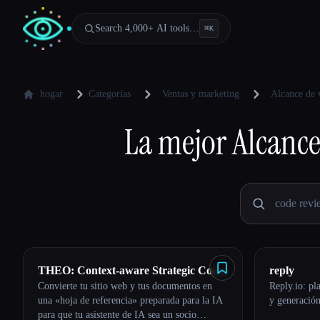
Search 4,000+ AI tools…
⌘
K
hogar
Categorías
Ventas y marketing
Alcance de 
La mejor
Alcance
THEO: Context-aware Strategic Co-
reply
Convierte tu sitio web y tus documentos en
Reply.io: pl
Pilot
una «hoja de referencia» preparada para la IA
y generación
para que tu asistente de IA sea un socio