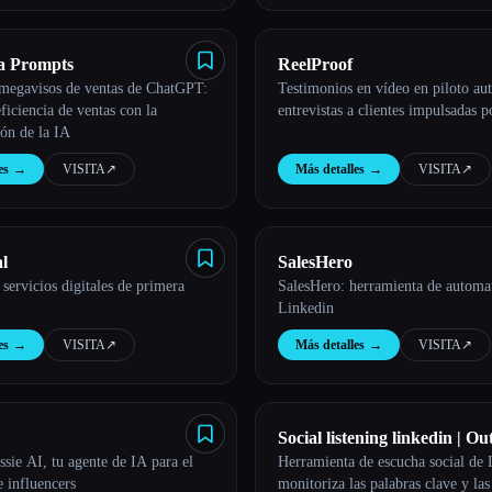
a Prompts
ReelProof
megavisos de ventas de ChatGPT:
Testimonios en vídeo en piloto au
ficiencia de ventas con la
entrevistas a clientes impulsadas 
ón de la IA
es
→
VISITA
↗︎
Más detalles
→
VISITA
↗︎
l
SalesHero
servicios digitales de primera
SalesHero: herramienta de automa
Linkedin
es
→
VISITA
↗︎
Más detalles
→
VISITA
↗︎
Social listening linkedin | O
sie AI, tu agente de IA para el
Herramienta de escucha social de 
 influencers
monitoriza las palabras clave y la