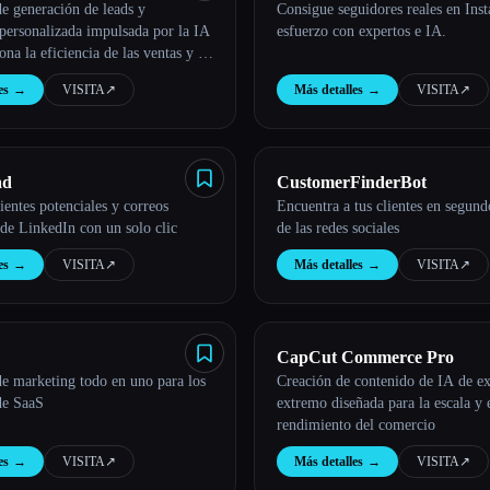
e generación de leads y
Consigue seguidores reales en Ins
personalizada impulsada por la IA
esfuerzo con expertos e IA.
na la eficiencia de las ventas y el
es
→
VISITA
↗︎
Más detalles
→
VISITA
↗︎
ad
CustomerFinderBot
ientes potenciales y correos
Encuentra a tus clientes en segund
 de LinkedIn con un solo clic
de las redes sociales
es
→
VISITA
↗︎
Más detalles
→
VISITA
↗︎
CapCut Commerce Pro
e marketing todo en uno para los
Creación de contenido de IA de e
de SaaS
extremo diseñada para la escala y 
rendimiento del comercio
es
→
VISITA
↗︎
Más detalles
→
VISITA
↗︎