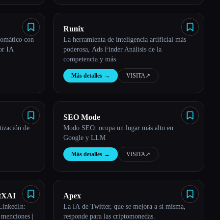
Runix
tomático con
La herramienta de inteligencia artificial más
por IA
poderosa, Ads Finder Análisis de la
competencia y más
Más detalles
→
VISITA
↗︎
SEO Mode
tización de
Modo SEO: ocupa un lugar más alto en
Google y LLM
Más detalles
→
VISITA
↗︎
utXAI
Apex
LinkedIn:
La IA de Twitter, que se mejora a sí misma,
s menciones |
responde para las criptomonedas.