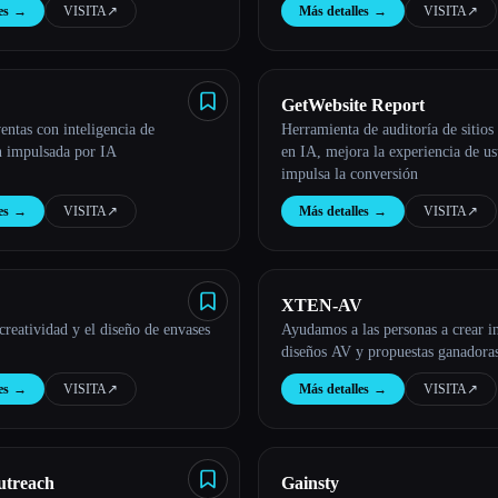
es
→
VISITA
↗︎
Más detalles
→
VISITA
↗︎
GetWebsite Report
entas con inteligencia de
Herramienta de auditoría de sitio
n impulsada por IA
en IA, mejora la experiencia de us
impulsa la conversión
es
→
VISITA
↗︎
Más detalles
→
VISITA
↗︎
XTEN-AV
creatividad y el diseño de envases
Ayudamos a las personas a crear in
diseños AV y propuestas ganadora
es
→
VISITA
↗︎
Más detalles
→
VISITA
↗︎
utreach
Gainsty