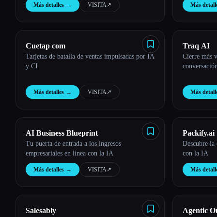
Más detalles
→
VISITA
↗︎
Más detall
Cuetap com
Traq AI
Tarjetas de batalla de ventas impulsadas por IA
Cierre más v
y CI
conversació
Más detalles
→
VISITA
↗︎
Más detall
AI Business Blueprint
Packify.ai
Tu puerta de entrada a los ingresos
Descubre la 
empresariales en línea con la IA
con la IA
Más detalles
→
VISITA
↗︎
Más detall
Salesably
Agentic O