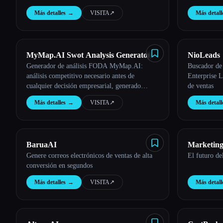
estratégico
Más detalles
→
VISITA
↗︎
Más detall
Esc
MyMap.AI Swot Analysis Generator
NioLeads
Generador de análisis FODA MyMap.AI:
Buscador de
análisis competitivo necesario antes de
Enterprise L
cualquier decisión empresarial, generado
de ventas
fácilmente por la IA
Más detalles
→
VISITA
↗︎
Más detall
BaruaAI
Marketing
Genere correos electrónicos de ventas de alta
El futuro de
conversión en segundos
Más detalles
→
VISITA
↗︎
Más detall