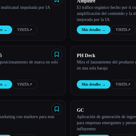
Ampifire
 multicanal impulsada por IA
El tráfico orgánico hecho por ti co
amplificación del contenido y la 
mejorada por la IA
es
→
VISITA
↗︎
Más detalles
→
VISITA
↗︎
5
PH Deck
 posicionamiento de marca en solo
Mira el lanzamiento del producto
en una sola baraja
es
→
VISITA
↗︎
Más detalles
→
VISITA
↗︎
GC
marketing con markero para más
Aplicación de generación de ingre
para empresas emergentes y perso
influyentes