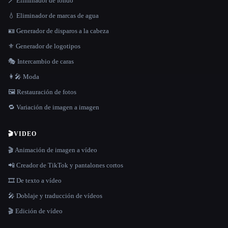
🪄 Eliminador de fondo
💧 Eliminador de marcas de agua
🪪 Generador de disparos a la cabeza
⚜️ Generador de logotipos
🎭 Intercambio de caras
👩‍🎤 Moda
🖼️ Restauración de fotos
🔁 Variación de imagen a imagen
🎬
VIDEO
🎬 Animación de imagen a vídeo
📲 Creador de TikTok y pantalones cortos
🎞️ De texto a vídeo
🎤 Doblaje y traducción de vídeos
🎬 Edición de vídeo