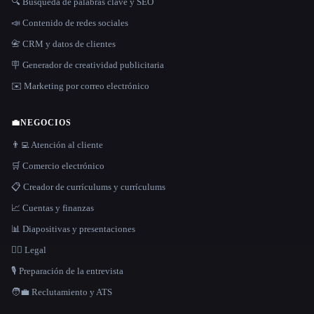
🔍 Búsqueda de palabras clave y SEO
📣 Contenido de redes sociales
📇 CRM y datos de clientes
🪧 Generador de creatividad publicitaria
✉️ Marketing por correo electrónico
💼
NEGOCIOS
👨‍💻 Atención al cliente
🛒 Comercio electrónico
📋 Creador de currículums y currículums
📈 Cuentas y finanzas
📊 Diapositivas y presentaciones
👩‍⚖️ Legal
🎙️ Preparación de la entrevista
🧑‍💼 Reclutamiento y ATS