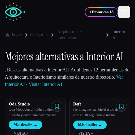
✦
Enviar con IA
Arquitectura e
Interior
hogar
Categorías
Interiorismo
AI
✍️
🎨
Escritores
Diseñadores
Mejores alternativas a Interior AI
💻
📈
Desarrolladores
Marketers
¿Buscas alternativas a Interior AI? Aquí tienes 12 herramientas de
Arquitectura e Interiorismo similares de nuestro directorio.
Ver
Interior AI
·
Visitar Interior AI
🎓
🎬
Estudiantes
Creadores
Oda Studio
Deft
Oda Moodboard • Oda Studio: elige
Het Imagine: cambia el estilo de una
tu estilo y color para personalizar tu
casa en 10 segundos o menos.
Blog
casa en segundos con la IA.
Inspiración, diseño de interiores,
Más detalles
→
Más detalles
→
puesta en escena y más.
Comparar herramientas
VISITA
↗︎
VISITA
↗︎