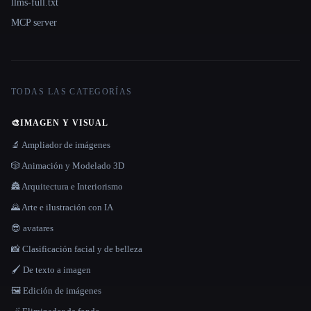
llms-full.txt
MCP server
TODAS LAS CATEGORÍAS
🎨
IMAGEN Y VISUAL
🔬 Ampliador de imágenes
🎲 Animación y Modelado 3D
🏯 Arquitectura e Interiorismo
🌄 Arte e ilustración con IA
😎 avatares
📸 Clasificación facial y de belleza
🖌️ De texto a imagen
🖼️ Edición de imágenes