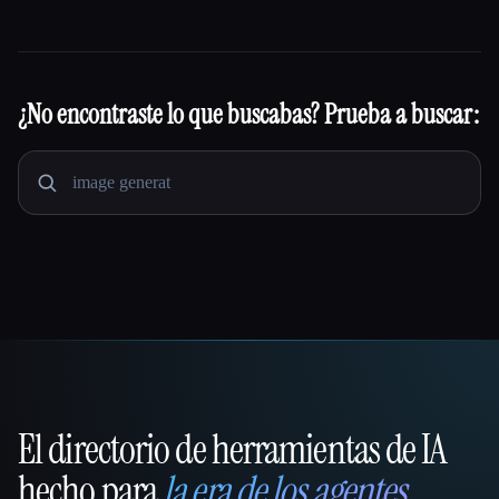
¿No encontraste lo que buscabas? Prueba a buscar:
El directorio de herramientas de IA
That AI Collection
hecho para
la era de los agentes
.