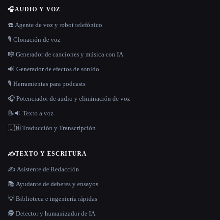
🎧
AUDIO Y VOZ
☎️ Agente de voz y robot telefónico
🎙️ Clonación de voz
🎼 Generador de canciones y música con IA
🔊 Generador de efectos de sonido
🎙️ Herramientas para podcasts
🎧 Potenciador de audio y eliminación de voz
📝🔉 Texto a voz
🇺🇳 Traducción y Transcripción
✍️
TEXTO Y ESCRITURA
✍️ Asistente de Redacción
📚 Ayudante de deberes y ensayos
💡 Biblioteca e ingeniería rápidas
🕵️ Detector y humanizador de IA