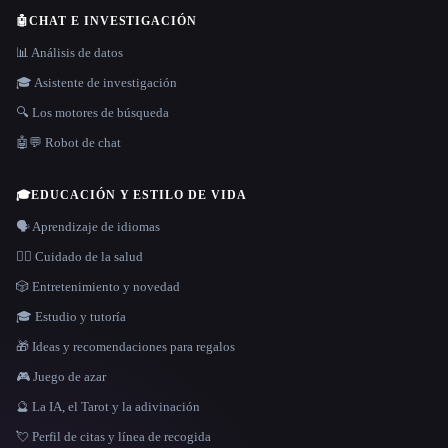
🤖
CHAT E INVESTIGACIÓN
📊 Análisis de datos
🎓 Asistente de investigación
🔍 Los motores de búsqueda
🤖💬 Robot de chat
🎓
EDUCACIÓN Y ESTILO DE VIDA
🗣️ Aprendizaje de idiomas
👩‍⚕️ Cuidado de la salud
🎲 Entretenimiento y novedad
🎓 Estudio y tutoría
🎁 Ideas y recomendaciones para regalos
🎮 Juego de azar
🔮 La IA, el Tarot y la adivinación
💘 Perfil de citas y línea de recogida