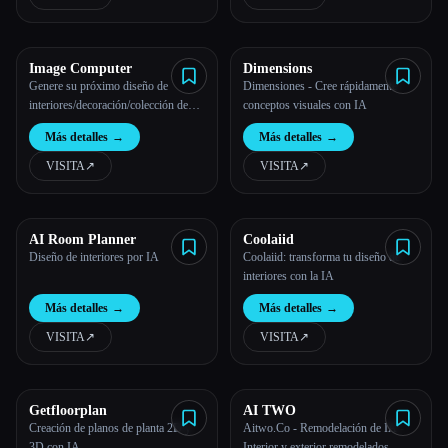
Todas las categorías
Image Computer
Dimensions
Acerca de
Genere su próximo diseño de
Dimensiones - Cree rápidamente
interiores/decoración/colección de
conceptos visuales con IA
moda/arte conceptual
Más detalles
→
Más detalles
→
VISITA
↗︎
VISITA
↗︎
AI Room Planner
Coolaiid
Esc
Diseño de interiores por IA
Coolaiid: transforma tu diseño de
interiores con la IA
Más detalles
→
Más detalles
→
VISITA
↗︎
VISITA
↗︎
Getfloorplan
AI TWO
Creación de planos de planta 2D y
Aitwo.Co - Remodelación de IA -
3D con IA
Interior y exterior remodelados