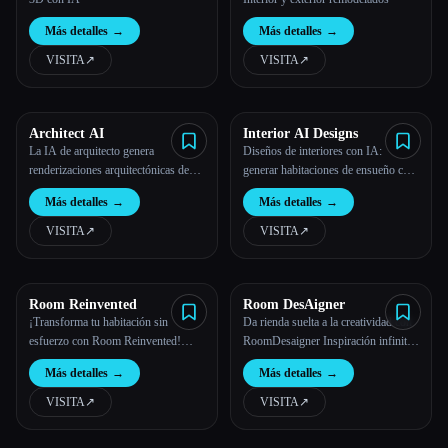
Más detalles
→
Más detalles
→
VISITA
↗︎
VISITA
↗︎
Architect AI
Interior AI Designs
La IA de arquitecto genera
Diseños de interiores con IA:
renderizaciones arquitectónicas de
generar habitaciones de ensueño con
alta calidad en solo unos segundos.
la IA para todo el mundo.
Más detalles
→
Más detalles
→
VISITA
↗︎
VISITA
↗︎
Room Reinvented
Room DesAigner
¡Transforma tu habitación sin
Da rienda suelta a la creatividad con
esfuerzo con Room Reinvented!
RoomDesaigner Inspiración infinita
Sube una foto y deja que la IA cree
para diseños de casas únicos.
Más detalles
→
Más detalles
→
más de 30 impresionantes estilos de
Explora los colores, los muebles y la
interiores. Mejora tu espacio hoy
decoración para reflejar tu estilo
VISITA
↗︎
VISITA
↗︎
mismo.
personal en cada esquina.