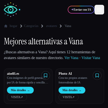
✦
Enviar con IA
hogar
Categorías
avatares
Vana
✍️
🎨
Escritores
Diseñadores
Mejores alternativas a Vana
💻
📈
¿Buscas alternativas a Vana? Aquí tienes 12 herramientas de
Desarrolladores
Marketers
avatares similares de nuestro directorio.
Ver Vana
·
Visitar Vana
🎓
🎬
Estudiantes
Creadores
aiselfi.es
Photo AI
Crea imágenes de perfil generadas
Crea tus propios avatares
por IA de forma rápida y sencilla.
fotorrealistas de IA
Usa nuestra herramienta para crear
Más detalles
→
Más detalles
→
imágenes de perfil de IA
Blog
personalizadas y gratuitas en
VISITA
↗︎
VISITA
↗︎
cuestión de minutos. Pruébalo →
Comparar herramientas
aiselfi.es