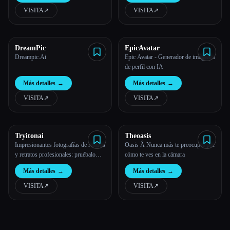
VISITA
↗︎
VISITA
↗︎
DreamPic
EpicAvatar
Dreampic.Ai
Epic Avatar - Generador de imágenes
de perfil con IA
Más detalles
→
Más detalles
→
VISITA
↗︎
VISITA
↗︎
Tryitonai
Theoasis
Impresionantes fotografías de rostros
Oasis Â Nunca más te preocupes por
y retratos profesionales: pruébalo
cómo te ves en la cámara
con IA
Más detalles
→
Más detalles
→
VISITA
↗︎
VISITA
↗︎