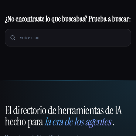
¿No encontraste lo que buscabas? Prueba a buscar:
El directorio de herramientas de IA
That AI Collection
hecho para
la era de los agentes
.