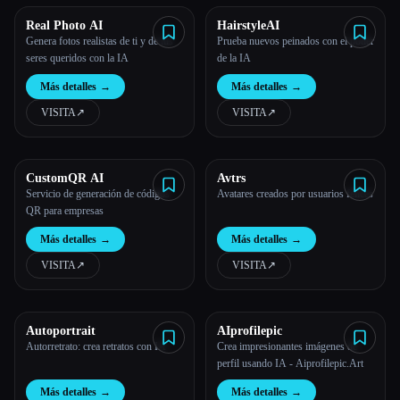
Real Photo AI
HairstyleAI
Todas las categorías
Genera fotos realistas de ti y de tus
Prueba nuevos peinados con el poder
seres queridos con la IA
de la IA
Acerca de
Más detalles
→
Más detalles
→
VISITA
↗︎
VISITA
↗︎
CustomQR AI
Avtrs
Servicio de generación de códigos
Avatares creados por usuarios felices
QR para empresas
Esc
Más detalles
→
Más detalles
→
VISITA
↗︎
VISITA
↗︎
Autoportrait
AIprofilepic
Autorretrato: crea retratos con IA
Crea impresionantes imágenes de
perfil usando IA - Aiprofilepic.Art
Más detalles
→
Más detalles
→