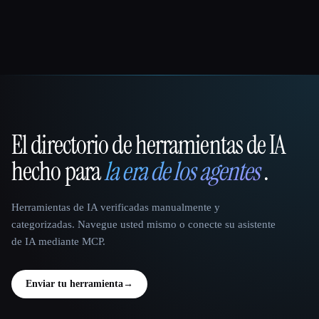
El directorio de herramientas de IA
That AI Collection
hecho para
la era de los agentes
.
Herramientas de IA verificadas manualmente y
categorizadas. Navegue usted mismo o conecte su asistente
de IA mediante MCP.
Enviar tu herramienta
→