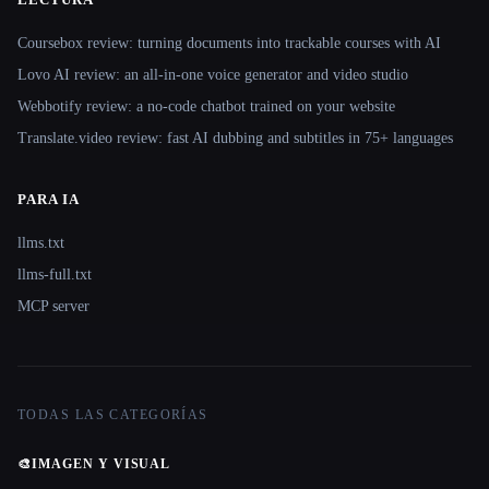
Coursebox review: turning documents into trackable courses with AI
Lovo AI review: an all-in-one voice generator and video studio
Webbotify review: a no-code chatbot trained on your website
Translate.video review: fast AI dubbing and subtitles in 75+ languages
PARA IA
llms.txt
llms-full.txt
MCP server
TODAS LAS CATEGORÍAS
🎨
IMAGEN Y VISUAL