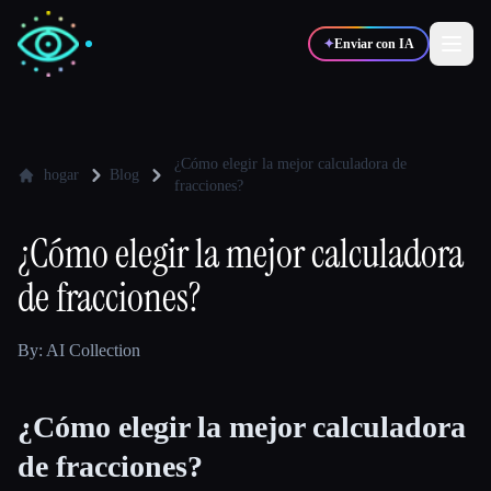
✦
Enviar con IA
✍️
🎨
Escritores
Diseñadores
¿Cómo elegir la mejor calculadora de
hogar
Blog
fracciones?
💻
📈
Desarrolladores
Marketers
¿Cómo elegir la mejor calculadora
de fracciones?
🎓
🎬
Estudiantes
Creadores
By: AI Collection
¿Cómo elegir la mejor calculadora
Blog
de fracciones?
Comparar herramientas