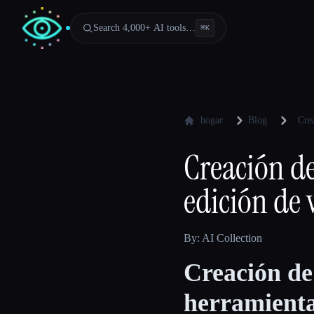
Search 4,000+ AI tools…
⌘
K
hogar
Blog
Crea
Creación de
edición de 
By: AI Collection
Creación de 
herramienta