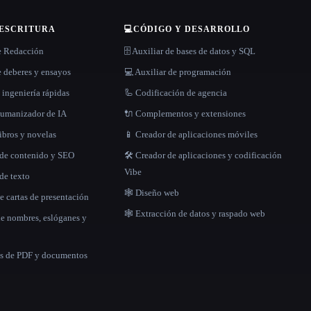
 ESCRITURA
💻
CÓDIGO Y DESARROLLO
e Redacción
🗄️ Auxiliar de bases de datos y SQL
 deberes y ensayos
💻 Auxiliar de programación
 ingeniería rápidas
🦾 Codificación de agencia
 humanizador de IA
🔌 Complementos y extensiones
libros y novelas
📱 Creador de aplicaciones móviles
 de contenido y SEO
🛠️ Creador de aplicaciones y codificación
Vibe
de texto
🕸 Diseño web
e cartas de presentación
🕸️ Extracción de datos y raspado web
de nombres, eslóganes y
as de PDF y documentos