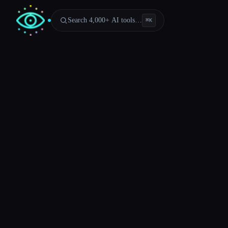
Search 4,000+ AI tools…
⌘
K
Esc