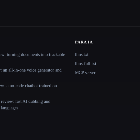
PARA IA
ew: turning documents into trackable
llms.txt
llms-full.txt
 an all-in-one voice generator and
MCP server
ew: a no-code chatbot trained on
 review: fast AI dubbing and
+ languages