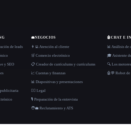
NG
💼
NEGOCIOS
🤖
CHAT E I
ración de leads
👨‍💻 Atención al cliente
📊 Análisis de 
rónico
🛒 Comercio electrónico
🎓 Asistente d
ave y SEO
📋 Creador de currículums y currículums
🔍 Los motore
les
📈 Cuentas y finanzas
🤖💬 Robot de
📊 Diapositivas y presentaciones
publicitaria
👩‍⚖️ Legal
ctrónico
🎙️ Preparación de la entrevista
🧑‍💼 Reclutamiento y ATS