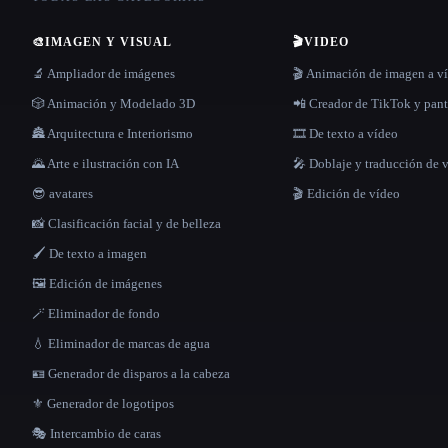
🎨
IMAGEN Y VISUAL
🎬
VIDEO
🔬 Ampliador de imágenes
🎬 Animación de imagen a v
🎲 Animación y Modelado 3D
📲 Creador de TikTok y pant
🏯 Arquitectura e Interiorismo
🎞️ De texto a vídeo
🌄 Arte e ilustración con IA
🎤 Doblaje y traducción de 
😎 avatares
🎬 Edición de vídeo
📸 Clasificación facial y de belleza
🖌️ De texto a imagen
🖼️ Edición de imágenes
🪄 Eliminador de fondo
💧 Eliminador de marcas de agua
🪪 Generador de disparos a la cabeza
⚜️ Generador de logotipos
🎭 Intercambio de caras