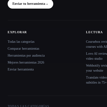
Enviar tu herramienta
→
EXPLORAR
LECTURA
Site navigation
Todas las categorías
Coursebox revi
courses with AI
Comparar herramientas
Lovo AI review:
Herramientas por audiencia
video studio
Mejores herramientas 2026
Webbotify revi
Enviar herramienta
your website
Translate.video
subtitles in 75
TODAS LAS CATEGORÍAS