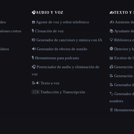
🎧
AUDIO Y VOZ
✍️
TEXTO Y
ídeo
☎️ Agente de voz y robot telefónico
✍️ Asistente d
alones cortos
🎙️ Clonación de voz
📚 Ayudante de
🎼 Generador de canciones y música con IA
💡 Biblioteca e
vídeos
🔊 Generador de efectos de sonido
🕵️ Detector y
🎙️ Herramientas para podcasts
📖 Escritor de 
🎧 Potenciador de audio y eliminación de
📠 Generación
voz
📝 Generación 
📝🔉 Texto a voz
📝 Generador d
🇺🇳 Traducción y Transcripción
🏷️ Generador 
nombres
📄 Herramient