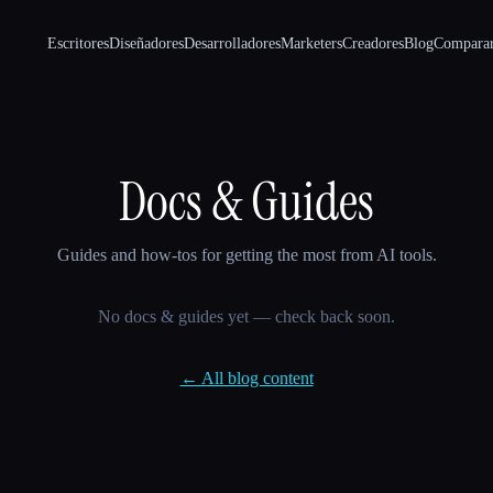
Escritores
Diseñadores
Desarrolladores
Marketers
Creadores
Blog
Compara
Docs & Guides
Guides and how-tos for getting the most from AI tools.
No docs & guides yet — check back soon.
← All blog content