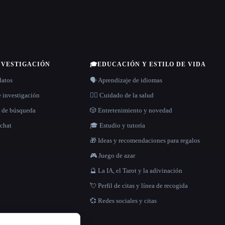
NVESTIGACIÓN
🎓
EDUCACIÓN Y ESTILO DE VIDA
datos
🗣️ Aprendizaje de idiomas
e investigación
👩‍⚕️ Cuidado de la salud
s de búsqueda
🎲 Entretenimiento y novedad
 chat
🎓 Estudio y tutoría
🎁 Ideas y recomendaciones para regalos
🎮 Juego de azar
🔮 La IA, el Tarot y la adivinación
💘 Perfil de citas y línea de recogida
💞 Redes sociales y citas