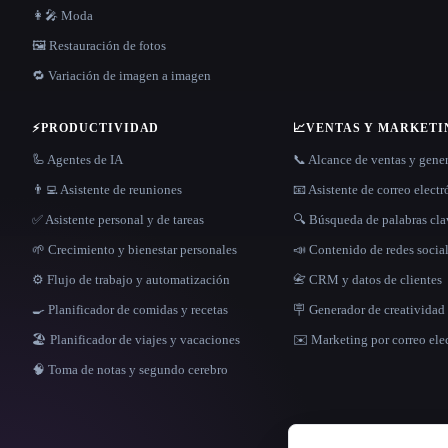
👩‍🎤 Moda
🖼️ Restauración de fotos
🔁 Variación de imagen a imagen
⚡
PRODUCTIVIDAD
📈
VENTAS Y MARKETI
🦾 Agentes de IA
📞 Alcance de ventas y gene
👨‍💻 Asistente de reuniones
📧 Asistente de correo elect
✅ Asistente personal y de tareas
🔍 Búsqueda de palabras cl
🌱 Crecimiento y bienestar personales
📣 Contenido de redes socia
⚙️ Flujo de trabajo y automatización
📇 CRM y datos de clientes
🍳 Planificador de comidas y recetas
🪧 Generador de creatividad 
🏖 Planificador de viajes y vacaciones
✉️ Marketing por correo ele
🧠 Toma de notas y segundo cerebro