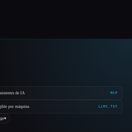
sistentes de IA
MCP
gible por máquina
LLMS.TXT
ge
▾