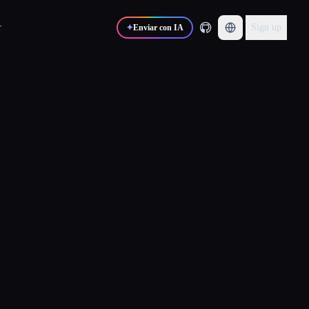
r
Sign up
✦
Enviar con IA