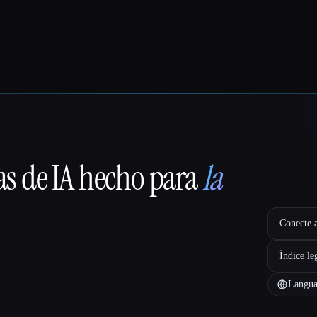
as de IA hecho para
la
Conecte a
Índice le
Langua