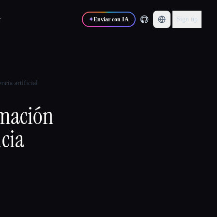
r
Sign up
✦
Enviar con IA
cia artificial
rmación
ncia