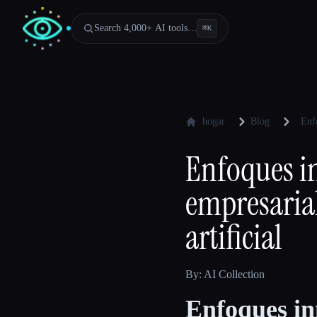
Search 4,000+ AI tools…
⌘
K
hogar
Blog
Enfo
Enfoques i
empresarial
artificial
By: AI Collection
Enfoques in