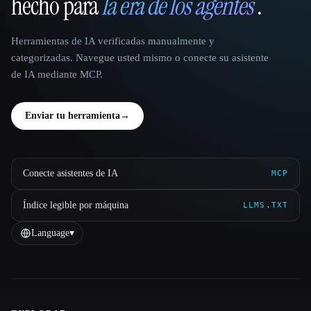
hecho para
la era de los agentes
.
Herramientas de IA verificadas manualmente y
categorizadas. Navegue usted mismo o conecte su asistente
de IA mediante MCP.
Enviar tu herramienta
→
Conecte asistentes de IA
MCP
Índice legible por máquina
LLMS.TXT
Language
▾