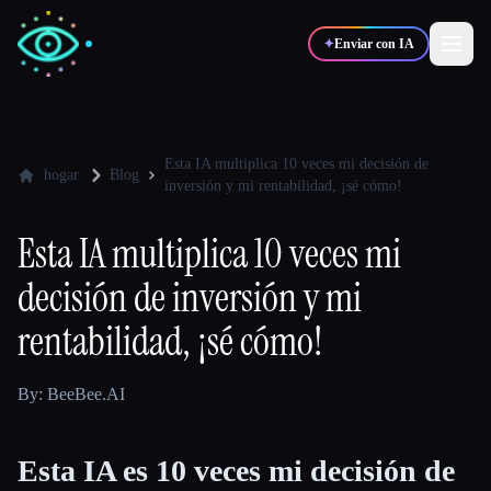
✦
Enviar con IA
✍️
🎨
Escritores
Diseñadores
Esta IA multiplica 10 veces mi decisión de
hogar
Blog
inversión y mi rentabilidad, ¡sé cómo!
💻
📈
Desarrolladores
Marketers
Esta IA multiplica 10 veces mi
decisión de inversión y mi
🎓
🎬
Estudiantes
Creadores
rentabilidad, ¡sé cómo!
By: BeeBee.AI
Blog
Esta IA es 10 veces mi decisión de
Comparar herramientas