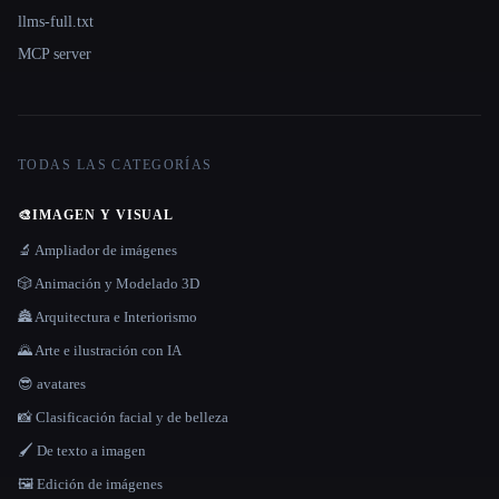
llms-full.txt
MCP server
TODAS LAS CATEGORÍAS
🎨
IMAGEN Y VISUAL
🔬 Ampliador de imágenes
🎲 Animación y Modelado 3D
🏯 Arquitectura e Interiorismo
🌄 Arte e ilustración con IA
😎 avatares
📸 Clasificación facial y de belleza
🖌️ De texto a imagen
🖼️ Edición de imágenes