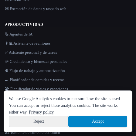
🕸️ Extracción de datos y raspado web
⚡
PRODUCTIVIDAD
🦾 Agentes de IA
👨‍💻 Asistente de reuniones
✅ Asistente personal y de tareas
🌱 Crecimiento y bienestar personales
⚙️ Flujo de trabajo y automatización
🍳 Planificador de comidas y recetas
🏖 Planificador de viajes y vacaciones
IDIOMA
🧠 Toma de notas y segundo cerebro
We use Google Analytics cookies to measure how the site is used.
English
español
Français
Русский
简体中文
You can accept or reject these analytics cookies. The site works
Hindi
either way.
Privacy policy
.
📈
VENTAS Y MARKETING
Reject
Accept
📞 Alcance de ventas y generación de leads
Sign up
📧 Asistente de correo electrónico