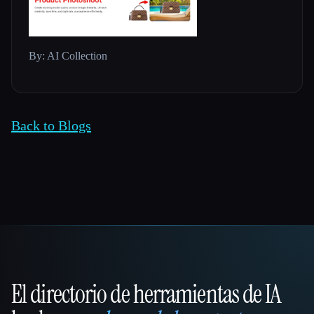
By: AI Collection
Back to Blogs
El directorio de herramientas de IA
That AI Collection