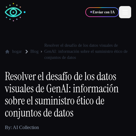
✦
Enviar con IA
✍️
🎨
Escritores
Diseñadores
Resolver el desafío de los datos visuales de
hogar
Blog
GenAI: información sobre el suministro ético de
conjuntos de datos
💻
📈
Desarrolladores
Marketers
Resolver el desafío de los datos
visuales de GenAI: información
🎓
🎬
Estudiantes
Creadores
sobre el suministro ético de
conjuntos de datos
Blog
By: AI Collection
Comparar herramientas