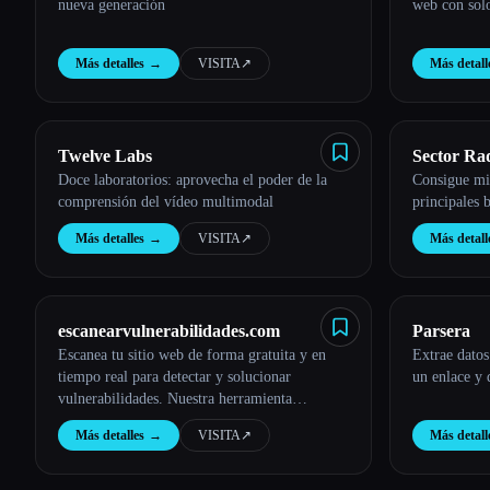
Esc
nueva generación
web con solo
Más detalles
→
VISITA
↗︎
Más detall
Twelve Labs
Sector Ra
Doce laboratorios: aprovecha el poder de la
Consigue mil
comprensión del vídeo multimodal
principales 
Más detalles
→
VISITA
↗︎
Más detall
escanearvulnerabilidades.com
Parsera
Escanea tu sitio web de forma gratuita y en
Extrae datos
tiempo real para detectar y solucionar
un enlace y 
vulnerabilidades. Nuestra herramienta
avanzada utiliza tecnología de IA para ofrecer
Más detalles
→
VISITA
↗︎
Más detall
una protección integral.