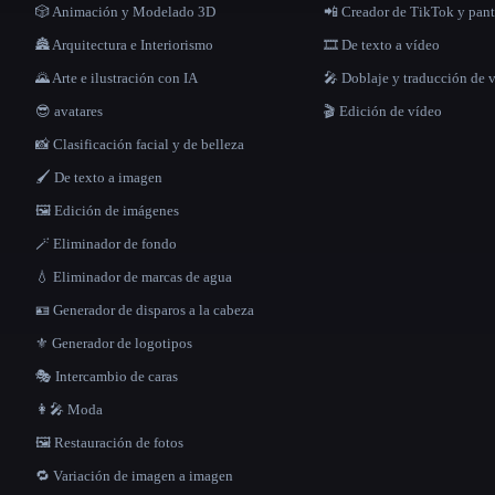
🎲 Animación y Modelado 3D
📲 Creador de TikTok y pant
🏯 Arquitectura e Interiorismo
🎞️ De texto a vídeo
🌄 Arte e ilustración con IA
🎤 Doblaje y traducción de 
😎 avatares
🎬 Edición de vídeo
📸 Clasificación facial y de belleza
🖌️ De texto a imagen
🖼️ Edición de imágenes
🪄 Eliminador de fondo
💧 Eliminador de marcas de agua
🪪 Generador de disparos a la cabeza
⚜️ Generador de logotipos
🎭 Intercambio de caras
👩‍🎤 Moda
🖼️ Restauración de fotos
🔁 Variación de imagen a imagen