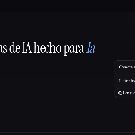
as de IA hecho para
la
Conecte a
Índice le
Langua