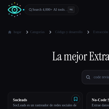
Search 4,000+ AI tools…
⌘
K
hogar
Categorías
Código y desarrollo
Extracción
La mejor
Extr
Socleads
No-Code 
SocLeads es un rastreador de redes sociales de
Extrae datos