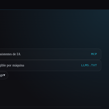
sistentes de IA
MCP
gible por máquina
LLMS.TXT
ge
▾