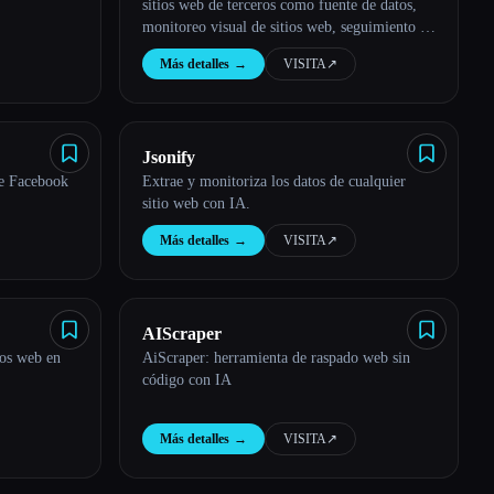
sitios web de terceros como fuente de datos,
monitoreo visual de sitios web, seguimiento de
la competencia.
Más detalles
→
VISITA
↗︎
Jsonify
de Facebook
Extrae y monitoriza los datos de cualquier
sitio web con IA.
Más detalles
→
VISITA
↗︎
AIScraper
ios web en
AiScraper: herramienta de raspado web sin
código con IA
Más detalles
→
VISITA
↗︎