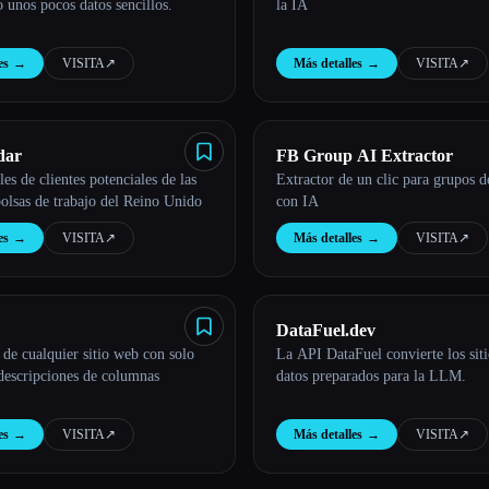
 unos pocos datos sencillos.
la IA
es
→
VISITA
↗︎
Más detalles
→
VISITA
↗︎
dar
FB Group AI Extractor
es de clientes potenciales de las
Extractor de un clic para grupos 
bolsas de trabajo del Reino Unido
con IA
es
→
VISITA
↗︎
Más detalles
→
VISITA
↗︎
DataFuel.dev
 de cualquier sitio web con solo
La API DataFuel convierte los sit
descripciones de columnas
datos preparados para la LLM.
es
→
VISITA
↗︎
Más detalles
→
VISITA
↗︎