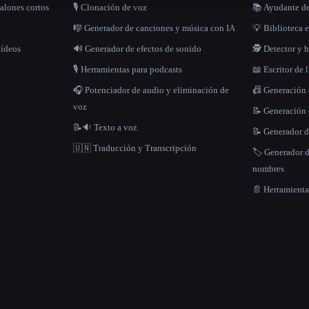
alones cortos
🎙️ Clonación de voz
📚 Ayudante de
🎼 Generador de canciones y música con IA
💡 Biblioteca e
vídeos
🔊 Generador de efectos de sonido
🕵️ Detector y
🎙️ Herramientas para podcasts
📖 Escritor de 
🎧 Potenciador de audio y eliminación de
📠 Generación
voz
📝 Generación 
📝🔉 Texto a voz
📝 Generador d
🇺🇳 Traducción y Transcripción
🏷️ Generador 
nombres
📄 Herramient