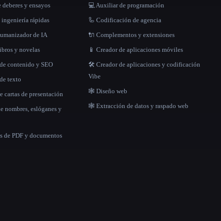
 deberes y ensayos
💻 Auxiliar de programación
 ingeniería rápidas
🦾 Codificación de agencia
 humanizador de IA
🔌 Complementos y extensiones
libros y novelas
📱 Creador de aplicaciones móviles
 de contenido y SEO
🛠️ Creador de aplicaciones y codificación
Vibe
de texto
🕸 Diseño web
e cartas de presentación
🕸️ Extracción de datos y raspado web
de nombres, eslóganes y
as de PDF y documentos