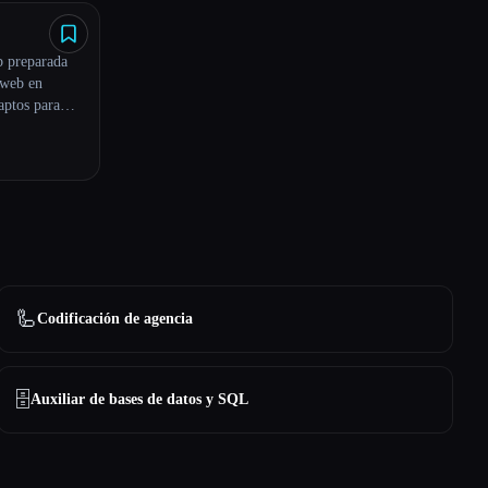
b preparada
 web en
aptos para
 HTML.
🦾
Codificación de agencia
🗄️
Auxiliar de bases de datos y SQL