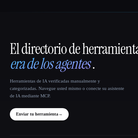
El directorio de herramient
That AI Collection
era de los agentes
.
Herramientas de IA verificadas manualmente y
categorizadas. Navegue usted mismo o conecte su asistente
de IA mediante MCP.
Enviar tu herramienta
→