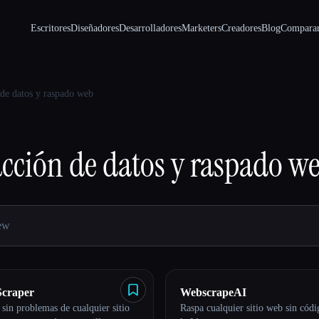
Escritores
Diseñadores
Desarrolladores
Marketers
Creadores
Blog
Compara
 de datos y raspado web
acción de datos y raspado w
Scraper
WebscrapeAI
 sin problemas de cualquier sitio
Raspa cualquier sitio web sin cód