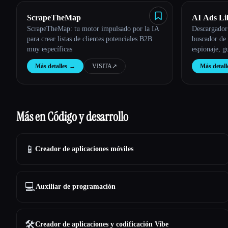
ScrapeTheMap
AI Ads Li
ScrapeTheMap: tu motor impulsado por la IA
Descargador 
para crear listas de clientes potenciales B2B
buscador de
muy específicas
espionaje, 
TikTok, Ch
Más detalles
→
VISITA
↗︎
Más detall
Más en Código y desarrollo
📱
Creador de aplicaciones móviles
💻
Auxiliar de programación
🛠️
Creador de aplicaciones y codificación Vibe