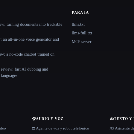
PARA IA
ew: turning documents into trackable
llms.txt
llms-full.txt
 an all-in-one voice generator and
MCP server
ew: a no-code chatbot trained on
 review: fast AI dubbing and
+ languages
🎧
AUDIO Y VOZ
✍️
TEXTO Y
ídeo
☎️ Agente de voz y robot telefónico
✍️ Asistente d