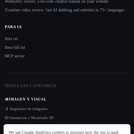
Webbotify review: a no-code chatbot trained on your website
Translate.video review: fast AI dubbing and subtitles in 75+ languages
PARA IA
llms.txt
llms-full.txt
MCP server
TODAS LAS CATEGORÍAS
🎨
IMAGEN Y VISUAL
🔬 Ampliador de imágenes
🎲 Animación y Modelado 3D
IDIOMA
🏯 Arquitectura e Interiorismo
We use Google Analytics cookies to measure how the site is used.
English
español
Français
Русский
简体中文