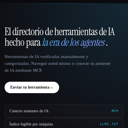
El directorio de herramientas de IA
That AI Collection
hecho para
la era de los agentes
.
Herramientas de IA verificadas manualmente y
categorizadas. Navegue usted mismo o conecte su asistente
de IA mediante MCP.
Enviar tu herramienta
→
Conecte asistentes de IA
MCP
Índice legible por máquina
LLMS.TXT