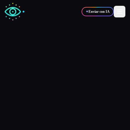
✦
Enviar con IA
✍️
🎨
Escritores
Diseñadores
💻
📈
Desarrolladores
Marketers
🎓
🎬
Estudiantes
Creadores
Blog
Comparar herramientas