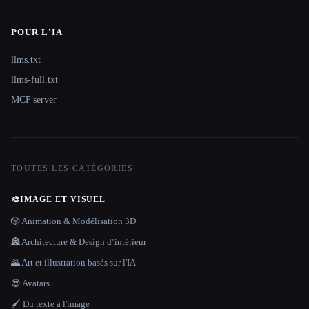
POUR L'IA
llms.txt
llms-full.txt
MCP server
TOUTES LES CATÉGORIES
🎨
IMAGE ET VISUEL
🎲 Animation & Modélisation 3D
🏯 Architecture & Design d''intérieur
🌄 Art et illustration basés sur l'IA
😎 Avatars
🖌️ Du texte à l'image