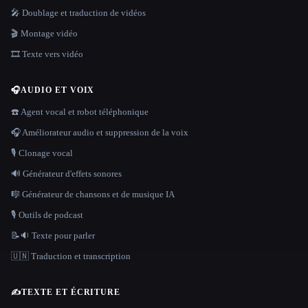
🎤 Doublage et traduction de vidéos
🎬 Montage vidéo
🎞️ Texte vers vidéo
🎧
AUDIO ET VOIX
☎️ Agent vocal et robot téléphonique
🎧 Améliorateur audio et suppression de la voix
🎙️ Clonage vocal
🔊 Générateur d'effets sonores
🎼 Générateur de chansons et de musique IA
🎙️ Outils de podcast
📝🔉 Texte pour parler
🇺🇳 Traduction et transcription
✍️
TEXTE ET ÉCRITURE