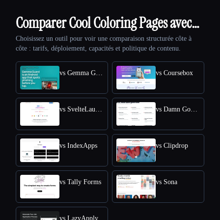
Comparer Cool Coloring Pages avec…
Choisissez un outil pour voir une comparaison structurée côte à
côte : tarifs, déploiement, capacités et politique de contenu.
vs Gemma Guard
vs Coursebox
vs SvelteLaunch
vs Damn Good Tools
vs IndexApps
vs Clipdrop
vs Tally Forms
vs Sona
vs LazyApply