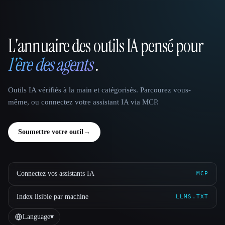
L'annuaire des outils IA pensé pour
That AI Collection
l'ère des agents
.
Outils IA vérifiés à la main et catégorisés. Parcourez vous-
même, ou connectez votre assistant IA via MCP.
Soumettre votre outil
→
Connectez vos assistants IA
MCP
Index lisible par machine
LLMS.TXT
Language
▾