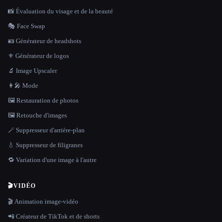
📸 Évaluation du visage et de la beauté
🎭 Face Swap
🪪 Générateur de headshots
⚜️ Générateur de logos
🔬 Image Upscaler
👩‍🎤 Mode
🖼️ Restauration de photos
🖼️ Retouche d'images
🪄 Suppresseur d'arrière-plan
💧 Suppresseur de filigranes
🔁 Variation d'une image à l'autre
🎬
VIDÉO
🎬 Animation image-vidéo
📲 Créateur de TikTok et de shorts