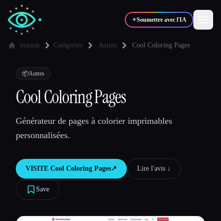
✦
Soumettre avec l'IA
maison
Catégories
Autres
Cool Coloring Pages
✍️
🎨
Auteurs
Designers
📦
Autres
Cool Coloring Pages
💻
📈
Développeurs
Marketeurs
Générateur de pages à colorier imprimables
personnalisées.
🎓
🎬
Étudiants
Créateurs
VISITE
Cool Coloring Pages
↗︎
Lire l'avis ↓︎
Save
Blog
Comparer les outils