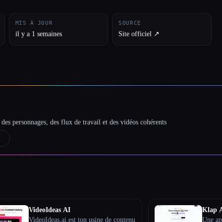
MIS À JOUR
SOURCE
il y a 1 semaines
Site officiel ↗︎
des personnages, des flux de travail et des vidéos cohérents
→
VideoIdeas AI
Klap 
VideoIdeas.ai est ton usine de contenu
Une ap