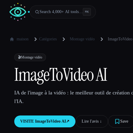
Search 4,000+ AI tools…
⌘
K
maison
Catégories
Montage vidéo
ImageToVideo
🎬
Montage vidéo
ImageToVideo AI
IA de l'image à la vidéo : le meilleur outil de création
l'IA.
VISITE
ImageToVideo AI
↗︎
Lire l'avis ↓︎
Save