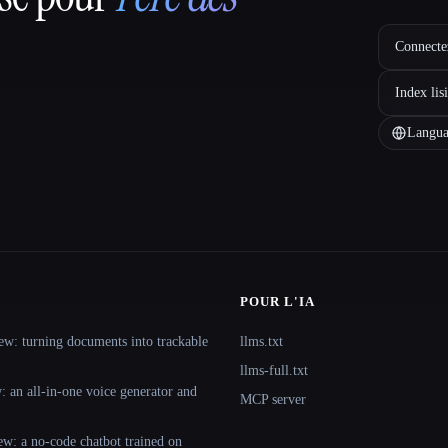
Connectez
Index lis
Langua
POUR L'IA
ew: turning documents into trackable
llms.txt
llms-full.txt
 an all-in-one voice generator and
MCP server
ew: a no-code chatbot trained on