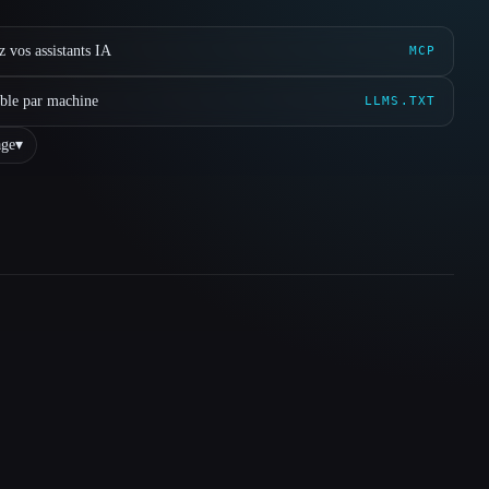
 vos assistants IA
MCP
ible par machine
LLMS.TXT
ge
▾