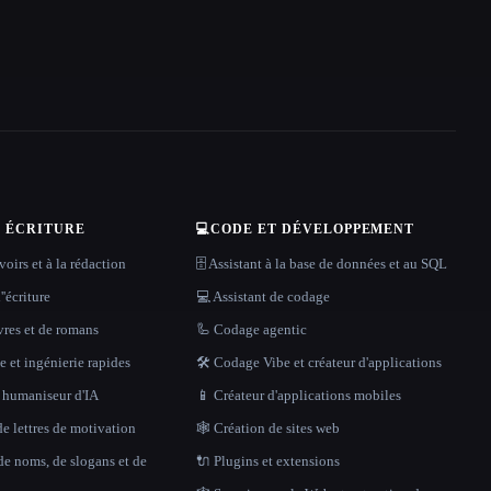
T ÉCRITURE
💻
CODE ET DÉVELOPPEMENT
oirs et à la rédaction
🗄️ Assistant à la base de données et au SQL
''écriture
💻 Assistant de codage
vres et de romans
🦾 Codage agentic
 et ingénierie rapides
🛠️ Codage Vibe et créateur d'applications
t humaniseur d'IA
📱 Créateur d'applications mobiles
e lettres de motivation
🕸 Création de sites web
de noms, de slogans et de
🔌 Plugins et extensions