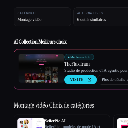
CATÉGORIE
ALTERNATIVES
Montage vidéo
6 outils similaires
Esc
AI Collection Meilleurs choix
★
Meilleurs choix
TheFluxTrain
Studio de production d'IA agentic pour 
VISITE
Plus de détails
Montage vidéo
Choix de catégories
SellerPic AI
SellerPic : modèles de mode IA et