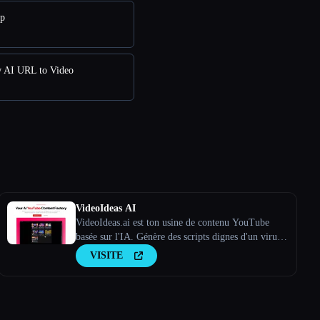
pp
w AI URL to Video
VideoIdeas AI
VideoIdeas.ai est ton usine de contenu YouTube
basée sur l'IA. Génère des scripts dignes d'un virus,
de nouvelles idées de vidéos et du contenu captivant
VISITE
en quelques minutes.