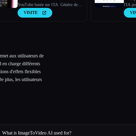
YouTube basée sur l'IA. Génère des
l'IA p
scripts dignes d'un virus, de nouvelles
vidéos 
VISITE
VI
idées de vidéos et du contenu
captivant en quelques minutes.
met aux utilisateurs de
 en charge différents
ions d'effets flexibles
e plus, les utilisateurs
What is ImageToVideo AI used for?