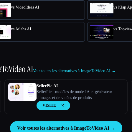
vs VideoIdeas AI
vs Klap A
vs Atlabs AI
vs Topvie
ToVideo AI
Voir toutes les alternatives à ImageToVideo AI →
SellerPic AI
SellerPic : modèles de mode IA et générateur
d'images et de vidéos de produits
VISITE
Voir toutes les alternatives à ImageToVideo AI →