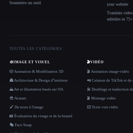
Soumettre un outil
your website
Translate.video
subtitles in 75
TOUTES LES CATÉGORIES
🎨
IMAGE ET VISUEL
🎬
VIDÉO
🎲 Animation & Modélisation 3D
🎬 Animation image-vidéo
🏯 Architecture & Design d''intérieur
📲 Créateur de TikTok et de 
🌄 Art et illustration basés sur l'IA
🎤 Doublage et traduction d
😎 Avatars
🎬 Montage vidéo
🖌️ Du texte à l'image
🎞️ Texte vers vidéo
📸 Évaluation du visage et de la beauté
🎭 Face Swap