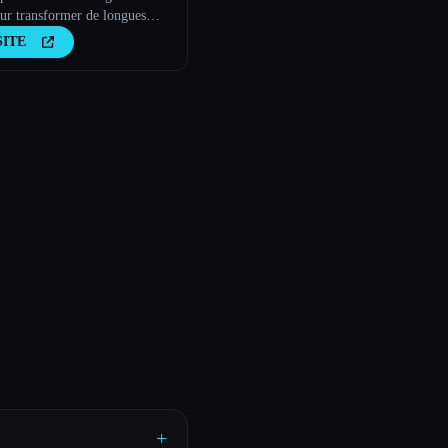
our transformer de longues
en clips viraux
SITE
+