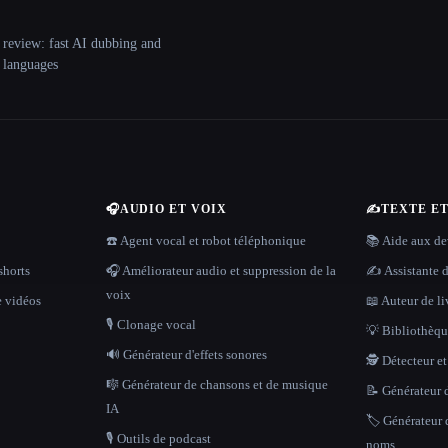
 review: fast AI dubbing and
+ languages
🎧
AUDIO ET VOIX
✍️
TEXTE E
☎️ Agent vocal et robot téléphonique
📚 Aide aux dev
shorts
🎧 Améliorateur audio et suppression de la
✍️ Assistante d
voix
e vidéos
📖 Auteur de li
🎙️ Clonage vocal
💡 Bibliothèque
🔊 Générateur d'effets sonores
🕵️ Détecteur e
🎼 Générateur de chansons et de musique
📝 Générateur d
IA
🏷️ Générateur 
🎙️ Outils de podcast
noms