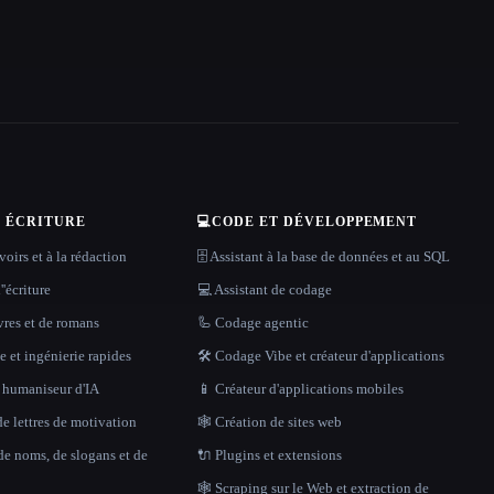
T ÉCRITURE
💻
CODE ET DÉVELOPPEMENT
oirs et à la rédaction
🗄️ Assistant à la base de données et au SQL
''écriture
💻 Assistant de codage
vres et de romans
🦾 Codage agentic
 et ingénierie rapides
🛠️ Codage Vibe et créateur d'applications
t humaniseur d'IA
📱 Créateur d'applications mobiles
e lettres de motivation
🕸 Création de sites web
de noms, de slogans et de
🔌 Plugins et extensions
🕸️ Scraping sur le Web et extraction de