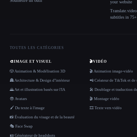
Soumettre un outil
your website
Translate.video
subtitles in 75
TOUTES LES CATÉGORIES
🎨
IMAGE ET VISUEL
🎬
VIDÉO
🎲 Animation & Modélisation 3D
🎬 Animation image-vidéo
🏯 Architecture & Design d''intérieur
📲 Créateur de TikTok et de 
🌄 Art et illustration basés sur l'IA
🎤 Doublage et traduction d
😎 Avatars
🎬 Montage vidéo
🖌️ Du texte à l'image
🎞️ Texte vers vidéo
📸 Évaluation du visage et de la beauté
🎭 Face Swap
🪪 Générateur de headshots