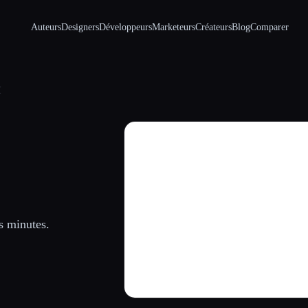
Auteurs
Designers
Développeurs
Marketeurs
Créateurs
Blog
Comparer
I
s minutes.