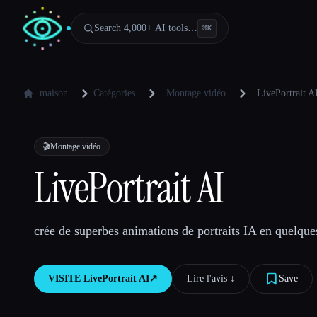
Search 4,000+ AI tools…
⌘
K
maison
Catégories
Montage vidéo
LivePortrait A
🎬
Montage vidéo
LivePortrait AI
crée de superbes animations de portraits IA en quelque
VISITE
LivePortrait AI
↗︎
Lire l'avis ↓︎
Save