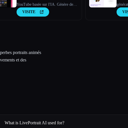
YouTube basée sur l'IA. Génère des
générat
scripts dignes d'un virus, de nouvelles
produit
VISITE
VI
idées de vidéos et du contenu
captivant en quelques minutes.
uperbes portraits animés
uvements et des
What is LivePortrait AI used for?