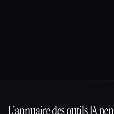
L'annuaire des outils IA pe
That AI Collection