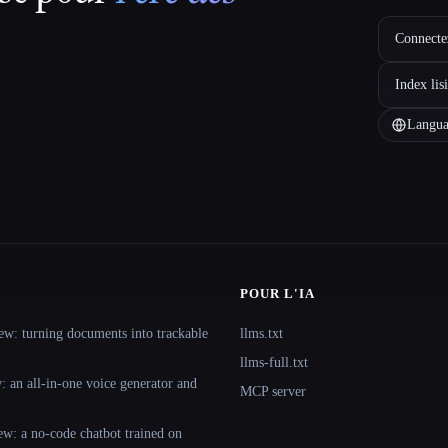
Connectez
Index lis
Langua
POUR L'IA
ew: turning documents into trackable
llms.txt
llms-full.txt
 an all-in-one voice generator and
MCP server
ew: a no-code chatbot trained on