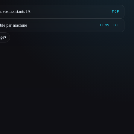
 vos assistants IA
MCP
ible par machine
LLMS.TXT
ge
▾