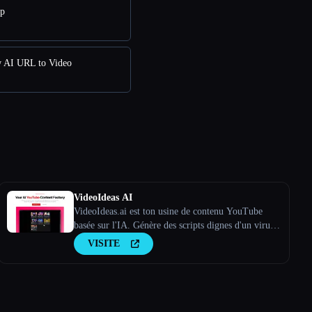
pp
w AI URL to Video
VideoIdeas AI
VideoIdeas.ai est ton usine de contenu YouTube
basée sur l'IA. Génère des scripts dignes d'un virus,
de nouvelles idées de vidéos et du contenu captivant
VISITE
en quelques minutes.