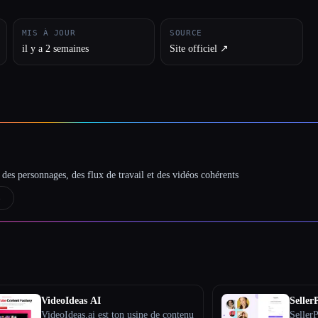
MIS À JOUR
SOURCE
il y a 2 semaines
Site officiel ↗︎
des personnages, des flux de travail et des vidéos cohérents
→
VideoIdeas AI
Seller
VideoIdeas.ai est ton usine de contenu
Seller