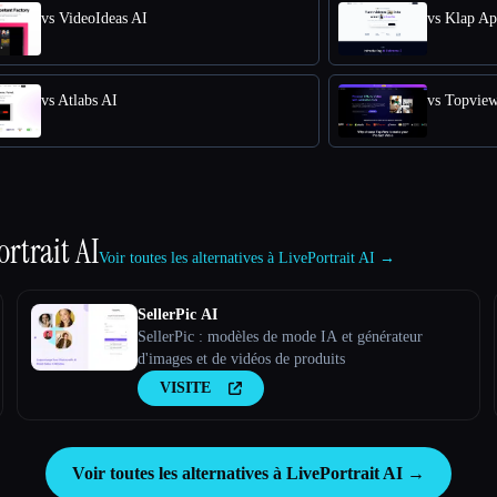
vs VideoIdeas AI
vs Klap A
vs Atlabs AI
vs Topvie
ortrait AI
Voir toutes les alternatives à LivePortrait AI →
SellerPic AI
SellerPic : modèles de mode IA et générateur
d'images et de vidéos de produits
VISITE
Voir toutes les alternatives à LivePortrait AI →