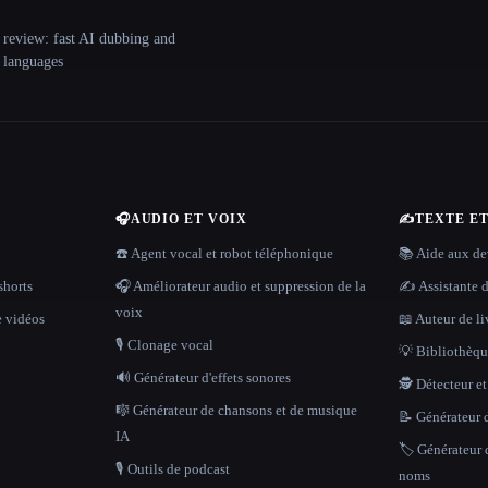
 review: fast AI dubbing and
+ languages
🎧
AUDIO ET VOIX
✍️
TEXTE E
☎️ Agent vocal et robot téléphonique
📚 Aide aux dev
shorts
🎧 Améliorateur audio et suppression de la
✍️ Assistante d
voix
e vidéos
📖 Auteur de li
🎙️ Clonage vocal
💡 Bibliothèque
🔊 Générateur d'effets sonores
🕵️ Détecteur e
🎼 Générateur de chansons et de musique
📝 Générateur d
IA
🏷️ Générateur 
🎙️ Outils de podcast
noms