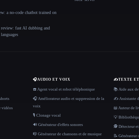
ew: a no-code chatbot trained on
 review: fast AI dubbing and
+ languages
🎧
AUDIO ET VOIX
✍️
TEXTE E
☎️ Agent vocal et robot téléphonique
📚 Aide aux dev
shorts
🎧 Améliorateur audio et suppression de la
✍️ Assistante d
voix
e vidéos
📖 Auteur de li
🎙️ Clonage vocal
💡 Bibliothèque
🔊 Générateur d'effets sonores
🕵️ Détecteur e
🎼 Générateur de chansons et de musique
📝 Générateur d