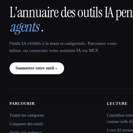
L'annuaire des outils IA pe
That AI Collection
agents
.
Outils IA vérifiés à la main et catégorisés. Parcourez vous-
même, ou connectez votre assistant IA via MCP.
Soumettre votre outil
→
PARCOURIR
LECTURE
Site navigation
Toutes les catégories
Coursebox revi
courses with AI
Comparer des outils
Lovo AI review:
Outils par audience