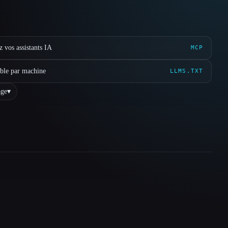
 vos assistants IA
MCP
ible par machine
LLMS.TXT
ge
▾