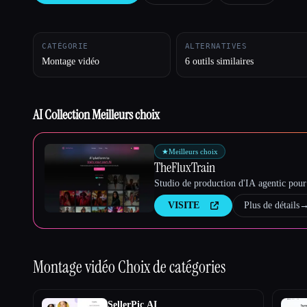
CATÉGORIE
ALTERNATIVES
Esc
Montage vidéo
6 outils similaires
AI Collection Meilleurs choix
★
Meilleurs choix
TheFluxTrain
Studio de production d'IA agentic pour 
VISITE
Plus de détails
Montage vidéo
Choix de catégories
SellerPic AI