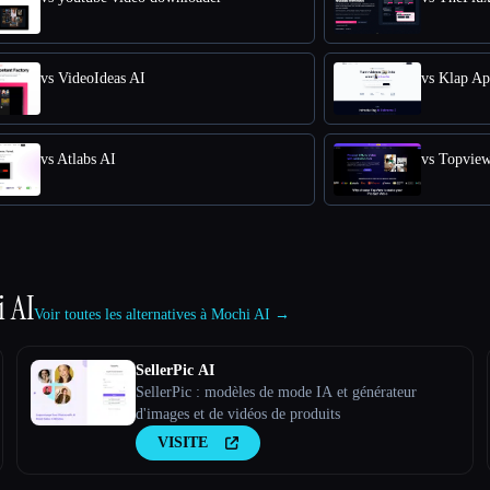
vs VideoIdeas AI
vs Klap A
vs Atlabs AI
vs Topvie
 AI
Voir toutes les alternatives à Mochi AI →
SellerPic AI
SellerPic : modèles de mode IA et générateur
d'images et de vidéos de produits
VISITE