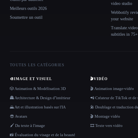
video studio
Meilleurs outils 2026
Webbotify revi
Soumettre un outil
your website
Translate.video
subtitles in 75
TOUTES LES CATÉGORIES
🎨
IMAGE ET VISUEL
🎬
VIDÉO
🎲 Animation & Modélisation 3D
🎬 Animation image-vidéo
🏯 Architecture & Design d''intérieur
📲 Créateur de TikTok et de 
🌄 Art et illustration basés sur l'IA
🎤 Doublage et traduction d
😎 Avatars
🎬 Montage vidéo
🖌️ Du texte à l'image
🎞️ Texte vers vidéo
📸 Évaluation du visage et de la beauté