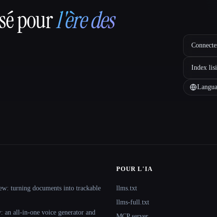
nsé pour
l'ère des
Connectez
Index lis
Langua
POUR L'IA
ew: turning documents into trackable
llms.txt
llms-full.txt
 an all-in-one voice generator and
MCP server