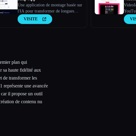
Une application de montage basée sur
VideoId
l'IA pour transformer de longues
YouTub
vidéos en clips viraux
scripts
VISITE
VI
idées d
captiv
emier plan qui
 sa haute fidélité aux
t de transformer les
i 1 représente une avancée
car il propose un outil
création de contenu nu