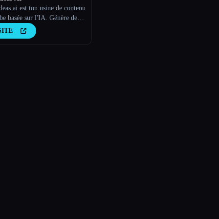
eas.ai est ton usine de contenu
e basée sur l'IA. Génère des
 dignes d'un virus, de nouvelles
SITE
e vidéos et du contenu
ant en quelques minutes.