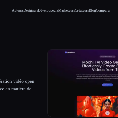
Auteurs
Designers
Développeurs
Marketeurs
Créateurs
Blog
Comparer
ration vidéo open
nce en matière de