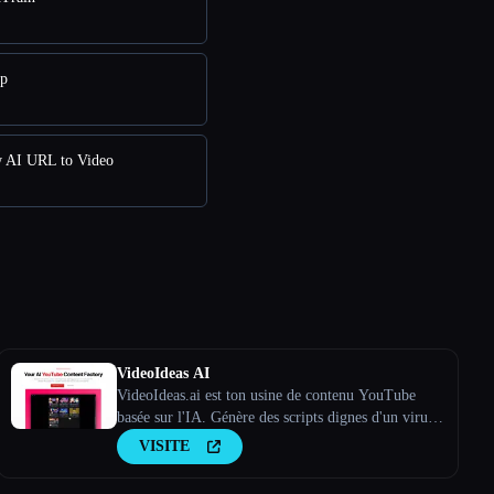
pp
w AI URL to Video
VideoIdeas AI
VideoIdeas.ai est ton usine de contenu YouTube
basée sur l'IA. Génère des scripts dignes d'un virus,
de nouvelles idées de vidéos et du contenu captivant
VISITE
en quelques minutes.