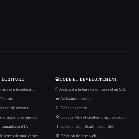
T ÉCRITURE
💻
CODE ET DÉVELOPPEMENT
oirs et à la rédaction
🗄️ Assistant à la base de données et au SQL
''écriture
💻 Assistant de codage
vres et de romans
🦾 Codage agentic
 et ingénierie rapides
🛠️ Codage Vibe et créateur d'applications
t humaniseur d'IA
📱 Créateur d'applications mobiles
e lettres de motivation
🕸 Création de sites web