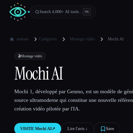
Search 4,000+ AI tools…
⌘
K
maison
Catégories
Montage vidéo
Mochi AI
🎬
Montage vidéo
Mochi AI
Mochi 1, développé par Genmo, est un modèle de géné
source ultramoderne qui constitue une nouvelle référe
création vidéo pilotée par l'IA.
VISITE
Mochi AI
↗︎
Lire l'avis ↓︎
Save