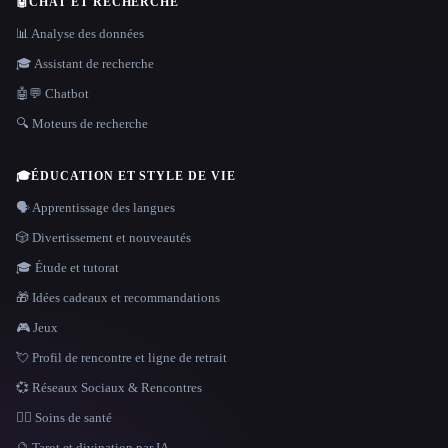
🤖
CHAT ET RECHERCHE
📊 Analyse des données
🎓 Assistant de recherche
🤖💬 Chatbot
🔍 Moteurs de recherche
🎓
ÉDUCATION ET STYLE DE VIE
🗣️ Apprentissage des langues
🎲 Divertissement et nouveautés
🎓 Étude et tutorat
🎁 Idées cadeaux et recommandations
🎮 Jeux
💘 Profil de rencontre et ligne de retrait
💞 Réseaux Sociaux & Rencontres
👩‍⚕️ Soins de santé
🔮 Tarot et divination par IA