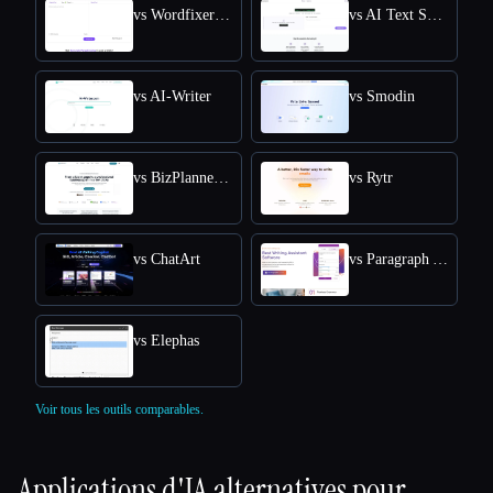
vs Wordfixerbot
vs AI Text Summarizer
vs AI-Writer
vs Smodin
vs BizPlanner AI
vs Rytr
vs ChatArt
vs Paragraph AI
vs Elephas
Voir tous les outils comparables.
Applications d'IA alternatives pour