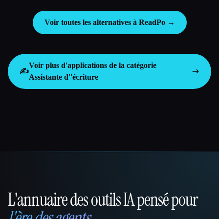
Voir toutes les alternatives à ReadPo →
Voir plus d'applications de la catégorie
✍️
Assistante d''écriture
L'annuaire des outils IA pensé pour
That AI Collection
l'ère des agents
.