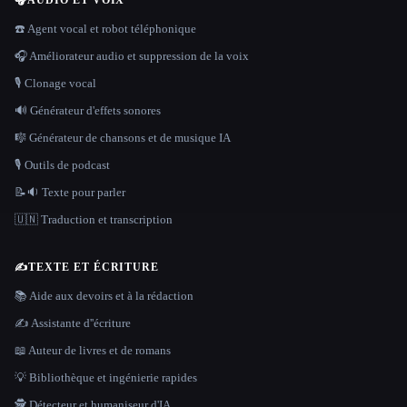
🎧
AUDIO ET VOIX
☎️ Agent vocal et robot téléphonique
🎧 Améliorateur audio et suppression de la voix
🎙️ Clonage vocal
🔊 Générateur d'effets sonores
🎼 Générateur de chansons et de musique IA
🎙️ Outils de podcast
📝🔉 Texte pour parler
🇺🇳 Traduction et transcription
✍️
TEXTE ET ÉCRITURE
📚 Aide aux devoirs et à la rédaction
✍️ Assistante d''écriture
📖 Auteur de livres et de romans
💡 Bibliothèque et ingénierie rapides
🕵️ Détecteur et humaniseur d'IA