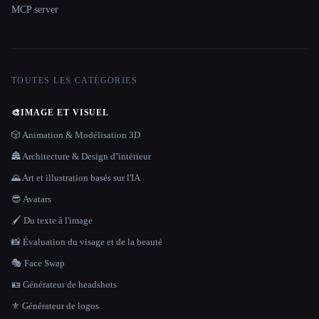
MCP server
TOUTES LES CATÉGORIES
🎨
IMAGE ET VISUEL
🎲 Animation & Modélisation 3D
🏯 Architecture & Design d''intérieur
🌄 Art et illustration basés sur l'IA
😎 Avatars
🖌️ Du texte à l'image
📸 Évaluation du visage et de la beauté
🎭 Face Swap
🪪 Générateur de headshots
⚜️ Générateur de logos