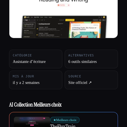
Toutes les catégories
À propos
CATÉGORIE
ALTERNATIVES
Assistante d''écriture
6 outils similaires
MIS À JOUR
SOURCE
il y a 2 semaines
Site officiel ↗︎
AI Collection Meilleurs choix
★
Meilleurs choix
Esc
TheFluxTrain