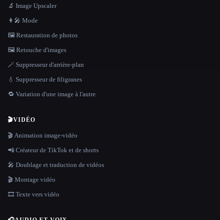
🔬 Image Upscaler
👩‍🎤 Mode
🖼️ Restauration de photos
🖼️ Retouche d'images
🪄 Suppresseur d'arrière-plan
💧 Suppresseur de filigranes
🔁 Variation d'une image à l'autre
🎬
VIDÉO
🎬 Animation image-vidéo
📲 Créateur de TikTok et de shorts
🎤 Doublage et traduction de vidéos
🎬 Montage vidéo
🎞️ Texte vers vidéo