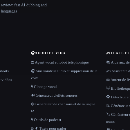
 review: fast AI dubbing and
+ languages
🎧
AUDIO ET VOIX
✍️
TEXTE E
☎️ Agent vocal et robot téléphonique
📚 Aide aux dev
shorts
🎧 Améliorateur audio et suppression de la
✍️ Assistante d
voix
e vidéos
📖 Auteur de li
🎙️ Clonage vocal
💡 Bibliothèque
🔊 Générateur d'effets sonores
🕵️ Détecteur e
🎼 Générateur de chansons et de musique
📝 Générateur d
IA
🏷️ Générateur 
🎙️ Outils de podcast
noms
📝🔉 Texte pour parler