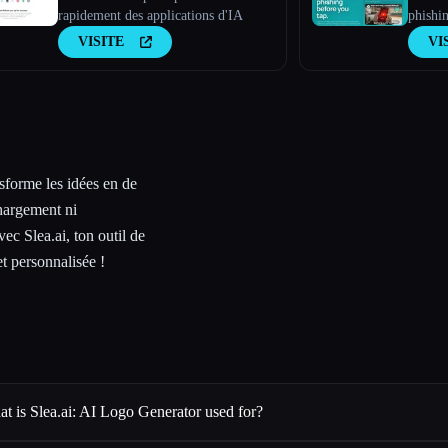
rapidement des applications d'IA
phishi
4
VISITE
VI
nsforme les idées en de
hargement ni
ec Slea.ai, ton outil de
t personnalisée !
t is Slea.ai: AI Logo Generator used for?