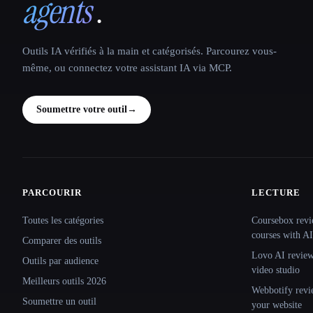
agents
.
Outils IA vérifiés à la main et catégorisés. Parcourez vous-
même, ou connectez votre assistant IA via MCP.
Soumettre votre outil
→
PARCOURIR
LECTURE
Site navigation
Toutes les catégories
Coursebox revi
courses with AI
Comparer des outils
Lovo AI review:
Outils par audience
video studio
Meilleurs outils 2026
Webbotify revi
Soumettre un outil
your website