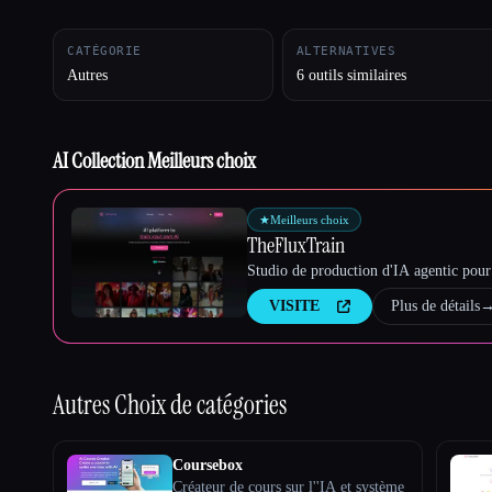
CATÉGORIE
ALTERNATIVES
Autres
6 outils similaires
Esc
AI Collection Meilleurs choix
★
Meilleurs choix
TheFluxTrain
Studio de production d'IA agentic pour 
VISITE
Plus de détails
Autres
Choix de catégories
Coursebox
Créateur de cours sur l''IA et système