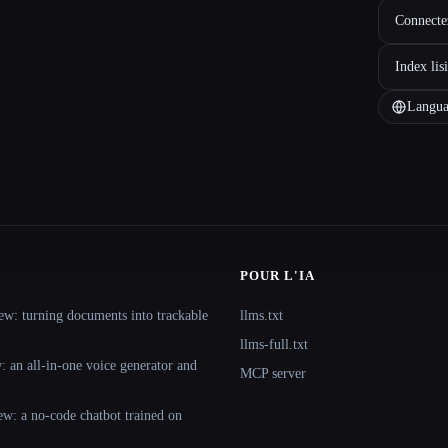
Connectez
Index lis
Langua
POUR L'IA
ew: turning documents into trackable
llms.txt
llms-full.txt
 an all-in-one voice generator and
MCP server
ew: a no-code chatbot trained on