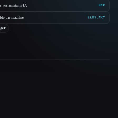
 vos assistants IA
MCP
ible par machine
LLMS.TXT
ge
▾