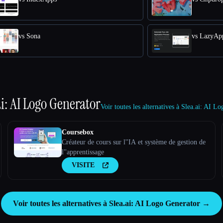
vs Sona
vs LazyAp
ai: AI Logo Generator
Voir toutes les alternatives à Slea.ai: AI 
Coursebox
Créateur de cours sur l''IA et système de gestion de
l''apprentissage
VISITE
Voir toutes les alternatives à Slea.ai: AI Logo Generator →