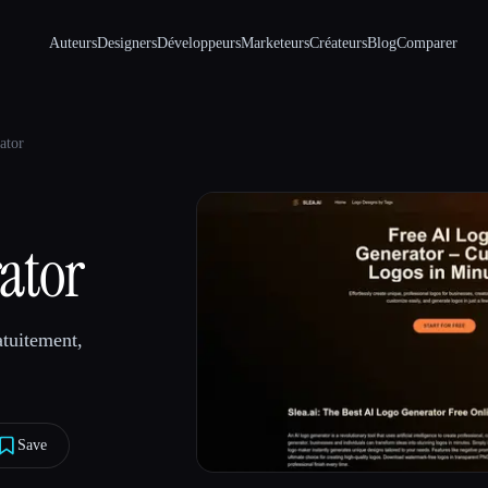
Auteurs
Designers
Développeurs
Marketeurs
Créateurs
Blog
Comparer
ator
rator
atuitement,
Save