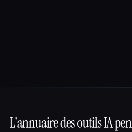
L'annuaire des outils IA pe
That AI Collection