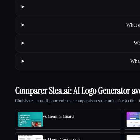
What a
Whe
What
Comparer Slea.ai: AI Logo Generator a
Choisissez un outil pour voir une comparaison structurée côte à côte : t
vs Gemma Guard
vs Damn Good Tools