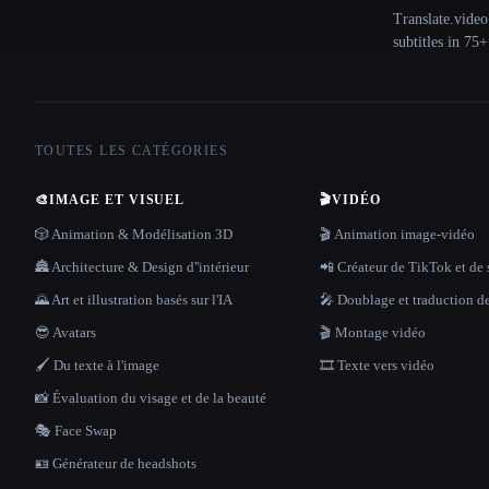
Translate.video
subtitles in 75
TOUTES LES CATÉGORIES
🎨
IMAGE ET VISUEL
🎬
VIDÉO
🎲 Animation & Modélisation 3D
🎬 Animation image-vidéo
🏯 Architecture & Design d''intérieur
📲 Créateur de TikTok et de 
🌄 Art et illustration basés sur l'IA
🎤 Doublage et traduction d
😎 Avatars
🎬 Montage vidéo
🖌️ Du texte à l'image
🎞️ Texte vers vidéo
📸 Évaluation du visage et de la beauté
🎭 Face Swap
🪪 Générateur de headshots