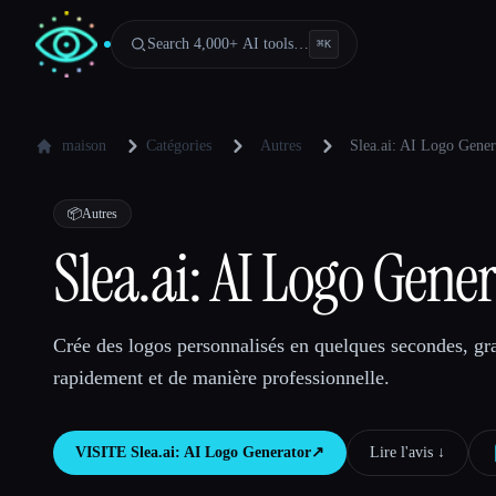
Search 4,000+ AI tools…
⌘
K
maison
Catégories
Autres
Slea.ai: AI Logo Gener
📦
Autres
Slea.ai: AI Logo Gene
Crée des logos personnalisés en quelques secondes, gr
rapidement et de manière professionnelle.
VISITE
Slea.ai: AI Logo Generator
↗︎
Lire l'avis ↓︎