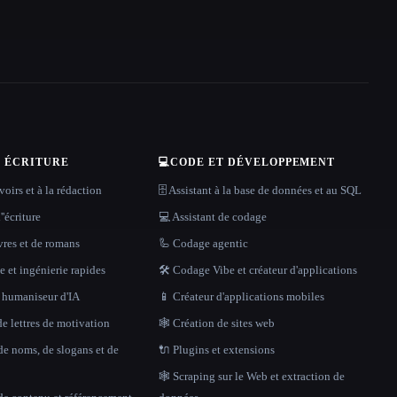
T ÉCRITURE
💻
CODE ET DÉVELOPPEMENT
oirs et à la rédaction
🗄️ Assistant à la base de données et au SQL
''écriture
💻 Assistant de codage
vres et de romans
🦾 Codage agentic
 et ingénierie rapides
🛠️ Codage Vibe et créateur d'applications
t humaniseur d'IA
📱 Créateur d'applications mobiles
e lettres de motivation
🕸 Création de sites web
de noms, de slogans et de
🔌 Plugins et extensions
🕸️ Scraping sur le Web et extraction de