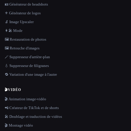
🪪 Générateur de headshots
⚜️ Générateur de logos
🔬 Image Upscaler
👩‍🎤 Mode
🖼️ Restauration de photos
🖼️ Retouche d'images
🪄 Suppresseur d'arrière-plan
💧 Suppresseur de filigranes
🔁 Variation d'une image à l'autre
🎬
VIDÉO
🎬 Animation image-vidéo
📲 Créateur de TikTok et de shorts
🎤 Doublage et traduction de vidéos
🎬 Montage vidéo