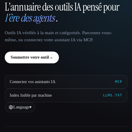
L'annuaire des outils IA pensé pour
That AI Collection
l'ère des agents
.
Outils IA vérifiés à la main et catégorisés. Parcourez vous-
même, ou connectez votre assistant IA via MCP.
Soumettre votre outil
→
Connectez vos assistants IA
MCP
Index lisible par machine
LLMS.TXT
Language
▾