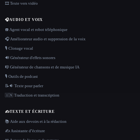
🎞️ Texte vers vidéo
🎧
AUDIO ET VOIX
☎️ Agent vocal et robot téléphonique
🎧 Améliorateur audio et suppression de la voix
🎙️ Clonage vocal
🔊 Générateur d'effets sonores
🎼 Générateur de chansons et de musique IA
🎙️ Outils de podcast
📝🔉 Texte pour parler
🇺🇳 Traduction et transcription
✍️
TEXTE ET ÉCRITURE
📚 Aide aux devoirs et à la rédaction
✍️ Assistante d''écriture