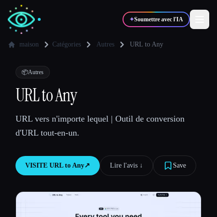
✦
Soumettre avec l'IA
maison
Catégories
Autres
URL to Any
✍️
🎨
Auteurs
Designers
📦
Autres
URL to Any
💻
📈
Développeurs
Marketeurs
URL vers n'importe lequel | Outil de conversion
d'URL tout-en-un.
🎓
🎬
Étudiants
Créateurs
VISITE
URL to Any
↗︎
Lire l'avis ↓︎
Save
Blog
Comparer les outils