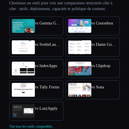
Choisissez un outil pour voir une comparaison structurée côte à
côte : tarifs, déploiement, capacités et politique de contenu.
vs Gemma Guard
vs Coursebox
vs SvelteLaunch
vs Damn Good Tools
vs IndexApps
vs Clipdrop
vs Tally Forms
vs Sona
vs LazyApply
Voir tous les outils comparables.