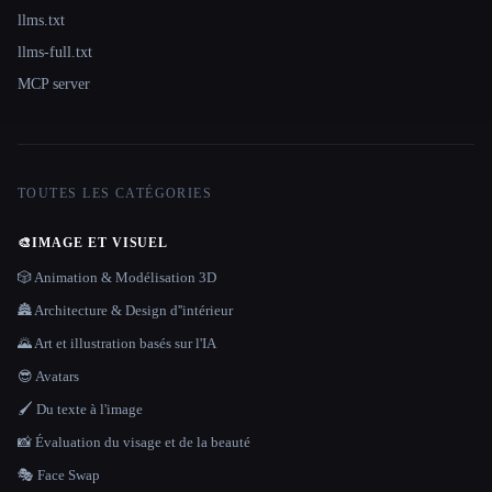
llms.txt
llms-full.txt
MCP server
TOUTES LES CATÉGORIES
🎨
IMAGE ET VISUEL
🎲 Animation & Modélisation 3D
🏯 Architecture & Design d''intérieur
🌄 Art et illustration basés sur l'IA
😎 Avatars
🖌️ Du texte à l'image
📸 Évaluation du visage et de la beauté
🎭 Face Swap