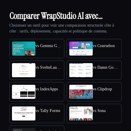
Comparer WrapStudio AI avec…
Choisissez un outil pour voir une comparaison structurée côte à
côte : tarifs, déploiement, capacités et politique de contenu.
vs Gemma Guard
vs Coursebox
vs SvelteLaunch
vs Damn Good Tools
vs IndexApps
vs Clipdrop
vs Tally Forms
vs Sona