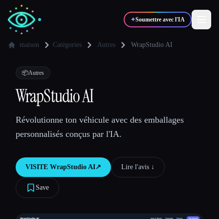
✦
Soumettre avec l'IA
maison
Catégories
Autres
WrapStudio AI
✍️
🎨
Auteurs
Designers
📦
Autres
WrapStudio AI
💻
📈
Développeurs
Marketeurs
Révolutionne ton véhicule avec des emballages
personnalisés conçus par l'IA.
🎓
🎬
Étudiants
Créateurs
VISITE
WrapStudio AI
↗︎
Lire l'avis ↓︎
Save
Blog
Comparer les outils