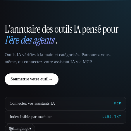
L'annuaire des outils IA pensé pour
That AI Collection
l'ère des agents
.
Outils IA vérifiés à la main et catégorisés. Parcourez vous-
même, ou connectez votre assistant IA via MCP.
Soumettre votre outil
→
Connectez vos assistants IA
MCP
Index lisible par machine
LLMS.TXT
Language
▾