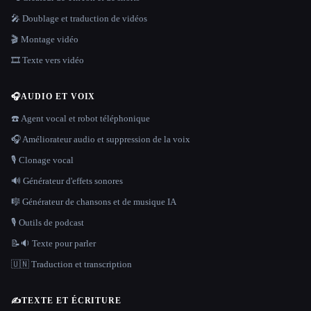
🎤 Doublage et traduction de vidéos
🎬 Montage vidéo
🎞️ Texte vers vidéo
🎧
AUDIO ET VOIX
☎️ Agent vocal et robot téléphonique
🎧 Améliorateur audio et suppression de la voix
🎙️ Clonage vocal
🔊 Générateur d'effets sonores
🎼 Générateur de chansons et de musique IA
🎙️ Outils de podcast
📝🔉 Texte pour parler
🇺🇳 Traduction et transcription
✍️
TEXTE ET ÉCRITURE