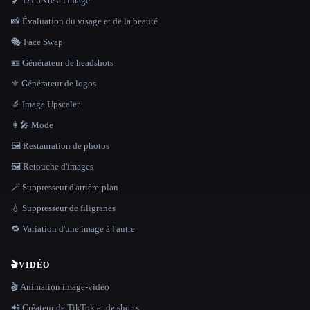
🖌️ Du texte à l'image
📸 Évaluation du visage et de la beauté
🎭 Face Swap
🪪 Générateur de headshots
⚜️ Générateur de logos
🔬 Image Upscaler
👩‍🎤 Mode
🖼️ Restauration de photos
🖼️ Retouche d'images
🪄 Suppresseur d'arrière-plan
💧 Suppresseur de filigranes
🔁 Variation d'une image à l'autre
🎬
VIDÉO
🎬 Animation image-vidéo
📲 Créateur de TikTok et de shorts