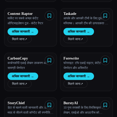
सभी श्रेणियाँ
Content Raptor
Taskade
मार्केट पर सबसे अच्छा कंटेंट
आपके और आपकी टीमों के लिए दूसरा
हमारे बारे में
ऑप्टिमाइज़ेशन टूल - कंटेंट रैप्टर
मस्तिष्क। आपकी टीम की उत्पादकता को
सुपरचार्ज करने के लिए एक साथ पांच
अधिक जानकारी
→
अधिक जानकारी
→
एआई-संचालित उपकरण। टास्कडे के
साथ, आपका सारा काम एक एकीकृत
मिलने जाना
↗︎
मिलने जाना
↗︎
कार्यक्षेत्र में समन्वयित होता है।
CarbonCopy
Forewrite
कार्बनकॉपी एआई लेखन उपकरण और
फोरराइट: टॉप एआई राइटर, कंटेंट
Esc
सामग्री जेनरेटर
जेनरेटर और असिस्टेंट
अधिक जानकारी
→
अधिक जानकारी
→
मिलने जाना
↗︎
मिलने जाना
↗︎
StoryChief
BurstyAI
डेटा से चलने वाली जानकारी और AI की
10 गुना तरक्की के लिए वैयक्तिकृत AI:
मदद से जीतने वाली कॉन्टेंट की रणनीतियां
लेखन, एसईओ और आउटरीच को