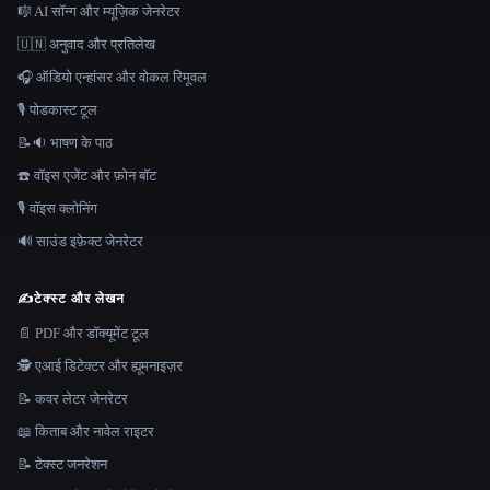
🎼 AI सॉन्ग और म्यूज़िक जेनरेटर
🇺🇳 अनुवाद और प्रतिलेख
🎧 ऑडियो एन्हांसर और वोकल रिमूवल
🎙️ पोडकास्ट टूल
📝🔉 भाषण के पाठ
☎️ वॉइस एजेंट और फ़ोन बॉट
🎙️ वॉइस क्लोनिंग
🔊 साउंड इफ़ेक्ट जेनरेटर
✍️
टेक्स्ट और लेखन
📄 PDF और डॉक्यूमेंट टूल
🕵️ एआई डिटेक्टर और ह्यूमनाइज़र
📝 कवर लेटर जेनरेटर
📖 किताब और नावेल राइटर
📝 टेक्स्ट जनरेशन