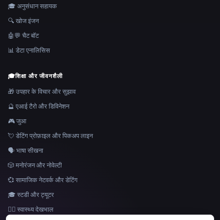
🎓 अनुसंधान सहायक
🔍 खोज इंजन
🤖💬 चैट बॉट
📊 डेटा एनालिसिस
🎓
शिक्षा और जीवनशैली
🎁 उपहार के विचार और सुझाव
🔮 एआई टैरो और डिविनेशन
🎮 जुआ
💘 डेटिंग प्रोफ़ाइल और पिकअप लाइन
🗣️ भाषा सीखना
🎲 मनोरंजन और नोवेल्टी
💞 सामाजिक नेटवर्क और डेटिंग
🎓 स्टडी और ट्यूटर
👩‍⚕️ स्वास्थ्य देखभाल
भाषा