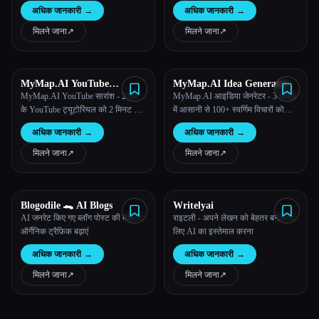
बनाएं।
ऑटोमेटिक बनाता है
अधिक जानकारी
→
अधिक जानकारी
→
मिलने जाना
↗︎
मिलने जाना
↗︎
MyMap.AI YouTube
MyMap.AI Idea Generator
Summarizer
MyMap.AI YouTube सारांश - 2-घंटे
MyMap.AI आइडिया जेनरेटर - 3 सेकंड
के YouTube ट्यूटोरियल को 2 मिनट के
में आसानी से 100+ स्वर्णिम विचारों को
ओवरव्यू में डाइजेस्ट करें, ऑनलाइन सीखने
जगाएं, ब्रेनस्टॉर्मिंग और कॉन्टेंट बनाने के
अधिक जानकारी
→
अधिक जानकारी
→
में 60 गुना तेज।
लिए सबसे अच्छे
मिलने जाना
↗︎
मिलने जाना
↗︎
Blogodile 🐊 AI Blogs
Writelyai
AI जनरेट किए गए ब्लॉग पोस्ट की मदद से
राइटली - अपने लेखन को बेहतर बनाने के
ऑर्गेनिक ट्रैफ़िक बढ़ाएं
लिए AI का इस्तेमाल करना
अधिक जानकारी
→
अधिक जानकारी
→
मिलने जाना
↗︎
मिलने जाना
↗︎