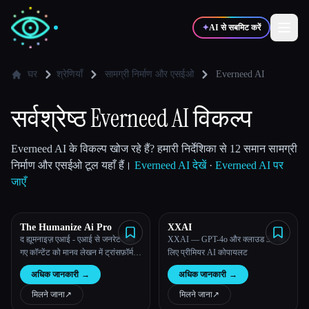
✦
AI से सबमिट करें
घर
श्रेणियाँ
सामग्री निर्माण और एसईओ
Everneed AI
✍️
🎨
लेखक
डिज़ाइनर
सर्वश्रेष्ठ Everneed AI विकल्प
💻
📈
Everneed AI के विकल्प खोज रहे हैं? हमारी निर्देशिका से 12 समान सामग्री
डेवलपर्स
मार्केटर्स
निर्माण और एसईओ टूल यहाँ हैं।
Everneed AI देखें
·
Everneed AI पर
जाएँ
🎓
🎬
विद्यार्थी
क्रिएटर्स
The Humanize Ai Pro
XXAI
द ह्यूमनाइज़ एआई - एआई से जनरेट किए
XXAI — GPT-4o और क्लाउड 3.5 के
गए कॉन्टेंट को मानव लेखन में ट्रांसफ़ॉर्म
लिए प्रीमियर AI कोपायलट
करें
ब्लॉग
अधिक जानकारी
→
अधिक जानकारी
→
मिलने जाना
↗︎
मिलने जाना
↗︎
टूल्स की तुलना करें