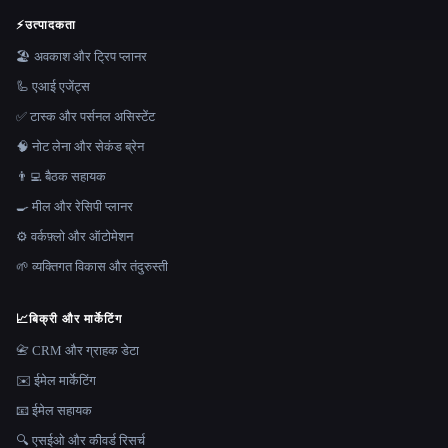
⚡
उत्पादकता
🏖 अवकाश और ट्रिप प्लानर
🦾 एआई एजेंट्स
✅ टास्क और पर्सनल असिस्टेंट
🧠 नोट लेना और सेकंड ब्रेन
👨‍💻 बैठक सहायक
🍳 मील और रेसिपी प्लानर
⚙️ वर्कफ़्लो और ऑटोमेशन
🌱 व्यक्तिगत विकास और तंदुरुस्ती
📈
बिक्री और मार्केटिंग
📇 CRM और ग्राहक डेटा
✉️ ईमेल मार्केटिंग
📧 ईमेल सहायक
🔍 एसईओ और कीवर्ड रिसर्च