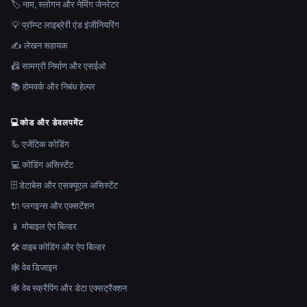
🏷️ नाम, स्लोगन और नेमिंग जेनरेटर
💡 प्रॉम्प्ट लाइब्रेरी एंड इंजीनियरिंग
✍️ लेखन सहायक
📠 सामग्री निर्माण और एसईओ
📚 होमवर्क और निबंध हेल्पर
💻
कोड और डेवलपमेंट
🦾 एजेंटिक कोडिंग
💻 कोडिंग असिस्टेंट
🗄️ डेटाबेस और एसक्यूएल असिस्टेंट
🔌 प्लगइन्स और एक्सटेंशन
📱 मोबाइल ऐप बिल्डर
🛠️ वाइब कोडिंग और ऐप बिल्डर
🕸 वेब डिजाइन
🕸️ वेब स्क्रैपिंग और डेटा एक्सट्रैक्शन