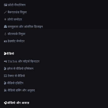
🖼️ फ़ोटो रीस्टोरेशन
🪄 बैकग्राउंड रिमूवर
⚜️ लोगो जनरेटर
🏯 वास्तुकला और आंतरिक डिजाइन
💧 वॉटरमार्क रिमूवर
🪪 हेडशॉट जेनरेटर
🎬
वीडियो
📲 TikTok और शॉर्ट्स क्रिएटर
🎬 इमेज से वीडियो एनिमेशन
🎞️ टेक्स्ट से वीडियो
🎬 वीडियो एडिटिंग
🎤 वीडियो डबिंग और अनुवाद
🎧
ऑडियो और आवाज़