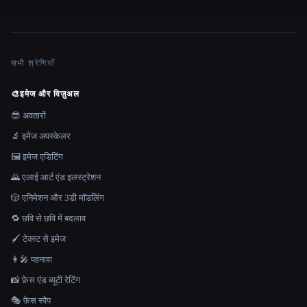
सभी श्रेणियाँ
🎨
इमेज और विज़ुअल
😎 अवतारों
🔬 इमेज अपस्केलर
🖼️ इमेज एडिटिंग
🌄 एआई आर्ट एंड इलस्ट्रेशन
🎲 एनिमेशन और 3डी मॉडलिंग
🔁 छवि से छवि में बदलाव
🖌️ टेक्स्ट से इमेज
👩‍🎤 पहनावा
📸 फ़ेस एंड ब्यूटी रेटिंग
🎭 फ़ेस स्वैप