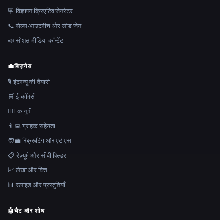
🪧 विज्ञापन क्रिएटिव जेनरेटर
📞 सेल्स आउटरीच और लीड जेन
📣 सोशल मीडिया कॉन्टेंट
💼
बिज़नेस
🎙️ इंटरव्यू की तैयारी
🛒 ई-कॉमर्स
👩‍⚖️ कानूनी
👨‍💻 ग्राहक सहेयता
🧑‍💼 रिक्रूटिंग और एटीएस
📋 रेज़्यूमे और सीवी बिल्डर
📈 लेखा और वित्त
📊 स्लाइड और प्रस्तुतियाँ
🤖
चैट और शोध