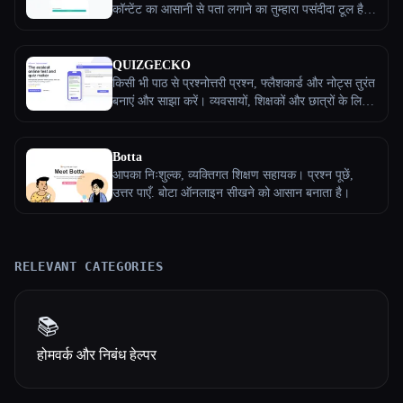
कॉन्टेंट का आसानी से पता लगाने का तुम्हारा पसंदीदा टूल है।
एआई-जनरेट किए गए टेक्स्ट को मैन्युअल रूप से पहचानना
थकाऊ और समय लेने वाला हो सकता है, लेकिन हमारा टूल
इस काम को आसान बनाता है। नवीनतम एलएलएम मॉडल का
QUIZGECKO
उपयोग करते हुए, यह आसानी से एआई-जनरेट की गई सामग्री
किसी भी पाठ से प्रश्नोत्तरी प्रश्न, फ्लैशकार्ड और नोट्स तुरंत
का सटीक विश्लेषण करता है और उसकी पहचान करता है।
बनाएं और साझा करें। व्यवसायों, शिक्षकों और छात्रों के लिए
सबसे अच्छी बात यह है कि यह मुफ़्त है और सभी के लिए इसे
समान रूप से आदर्श।
हमेशा के लिए एक्सेस किया जा सकता है।
Botta
आपका निःशुल्क, व्यक्तिगत शिक्षण सहायक। प्रश्न पूछें,
उत्तर पाएँ. बोटा ऑनलाइन सीखने को आसान बनाता है।
RELEVANT CATEGORIES
📚
होमवर्क और निबंध हेल्पर