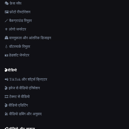
🎭 फ़ेस स्वैप
🖼️ फ़ोटो रीस्टोरेशन
🪄 बैकग्राउंड रिमूवर
⚜️ लोगो जनरेटर
🏯 वास्तुकला और आंतरिक डिजाइन
💧 वॉटरमार्क रिमूवर
🪪 हेडशॉट जेनरेटर
🎬
वीडियो
📲 TikTok और शॉर्ट्स क्रिएटर
🎬 इमेज से वीडियो एनिमेशन
🎞️ टेक्स्ट से वीडियो
🎬 वीडियो एडिटिंग
🎤 वीडियो डबिंग और अनुवाद