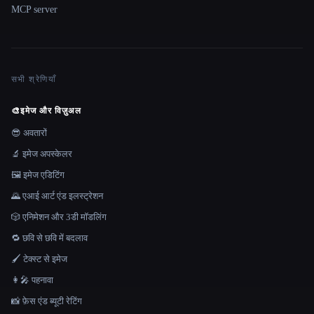
MCP server
सभी श्रेणियाँ
🎨
इमेज और विज़ुअल
😎 अवतारों
🔬 इमेज अपस्केलर
🖼️ इमेज एडिटिंग
🌄 एआई आर्ट एंड इलस्ट्रेशन
🎲 एनिमेशन और 3डी मॉडलिंग
🔁 छवि से छवि में बदलाव
🖌️ टेक्स्ट से इमेज
👩‍🎤 पहनावा
📸 फ़ेस एंड ब्यूटी रेटिंग