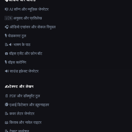
🎧
ऑडियो और आवाज़
🎼 AI सॉन्ग और म्यूज़िक जेनरेटर
🇺🇳 अनुवाद और प्रतिलेख
🎧 ऑडियो एन्हांसर और वोकल रिमूवल
🎙️ पोडकास्ट टूल
📝🔉 भाषण के पाठ
☎️ वॉइस एजेंट और फ़ोन बॉट
🎙️ वॉइस क्लोनिंग
🔊 साउंड इफ़ेक्ट जेनरेटर
✍️
टेक्स्ट और लेखन
📄 PDF और डॉक्यूमेंट टूल
🕵️ एआई डिटेक्टर और ह्यूमनाइज़र
📝 कवर लेटर जेनरेटर
📖 किताब और नावेल राइटर
📝 टेक्स्ट जनरेशन