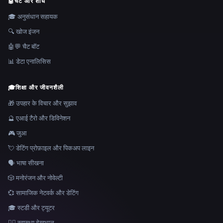
🤖
चैट और शोध
🎓 अनुसंधान सहायक
🔍 खोज इंजन
🤖💬 चैट बॉट
📊 डेटा एनालिसिस
🎓
शिक्षा और जीवनशैली
🎁 उपहार के विचार और सुझाव
🔮 एआई टैरो और डिविनेशन
🎮 जुआ
💘 डेटिंग प्रोफ़ाइल और पिकअप लाइन
🗣️ भाषा सीखना
🎲 मनोरंजन और नोवेल्टी
💞 सामाजिक नेटवर्क और डेटिंग
🎓 स्टडी और ट्यूटर
👩‍⚕️ स्वास्थ्य देखभाल