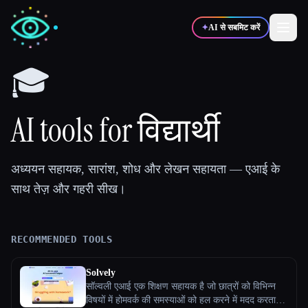
✦
AI से सबमिट करें
🎓
✍️
🎨
लेखक
डिज़ाइनर
AI tools for विद्यार्थी
💻
📈
डेवलपर्स
मार्केटर्स
अध्ययन सहायक, सारांश, शोध और लेखन सहायता — एआई के
साथ तेज़ और गहरी सीख।
🎓
🎬
विद्यार्थी
क्रिएटर्स
RECOMMENDED TOOLS
ब्लॉग
Solvely
सॉल्वली एआई एक शिक्षण सहायक है जो छात्रों को विभिन्न
टूल्स की तुलना करें
विषयों में होमवर्क की समस्याओं को हल करने में मदद करता