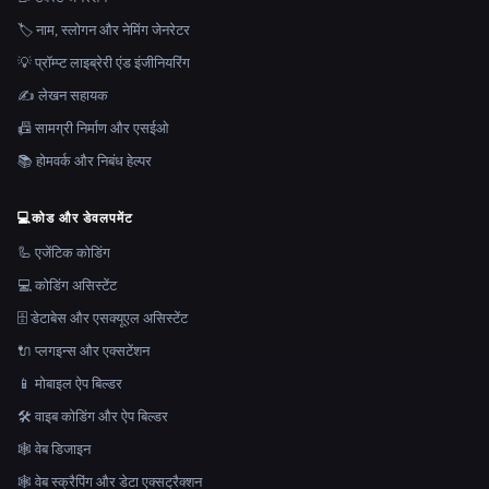
🏷️ नाम, स्लोगन और नेमिंग जेनरेटर
💡 प्रॉम्प्ट लाइब्रेरी एंड इंजीनियरिंग
✍️ लेखन सहायक
📠 सामग्री निर्माण और एसईओ
📚 होमवर्क और निबंध हेल्पर
💻
कोड और डेवलपमेंट
🦾 एजेंटिक कोडिंग
💻 कोडिंग असिस्टेंट
🗄️ डेटाबेस और एसक्यूएल असिस्टेंट
🔌 प्लगइन्स और एक्सटेंशन
📱 मोबाइल ऐप बिल्डर
🛠️ वाइब कोडिंग और ऐप बिल्डर
🕸 वेब डिजाइन
🕸️ वेब स्क्रैपिंग और डेटा एक्सट्रैक्शन