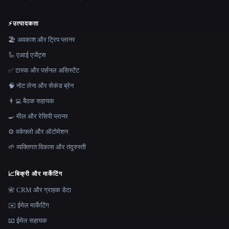
⚡
उत्पादकता
🏖 अवकाश और ट्रिप प्लानर
🦾 एआई एजेंट्स
✅ टास्क और पर्सनल असिस्टेंट
🧠 नोट लेना और सेकंड ब्रेन
👨‍💻 बैठक सहायक
🍳 मील और रेसिपी प्लानर
⚙️ वर्कफ़्लो और ऑटोमेशन
🌱 व्यक्तिगत विकास और तंदुरुस्ती
📈
बिक्री और मार्केटिंग
📇 CRM और ग्राहक डेटा
✉️ ईमेल मार्केटिंग
📧 ईमेल सहायक