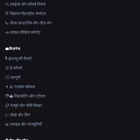
🔍 एसईओ और कीवर्ड रिसर्च
🪧 विज्ञापन क्रिएटिव जेनरेटर
📞 सेल्स आउटरीच और लीड जेन
📣 सोशल मीडिया कॉन्टेंट
💼
बिज़नेस
🎙️ इंटरव्यू की तैयारी
🛒 ई-कॉमर्स
👩‍⚖️ कानूनी
👨‍💻 ग्राहक सहेयता
🧑‍💼 रिक्रूटिंग और एटीएस
📋 रेज़्यूमे और सीवी बिल्डर
📈 लेखा और वित्त
📊 स्लाइड और प्रस्तुतियाँ