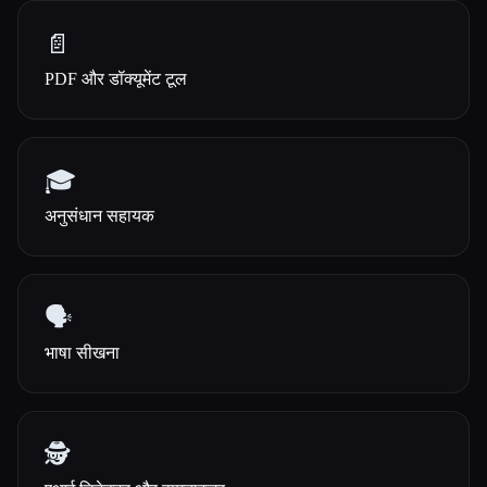
📄
PDF और डॉक्यूमेंट टूल
🎓
अनुसंधान सहायक
🗣️
भाषा सीखना
🕵️