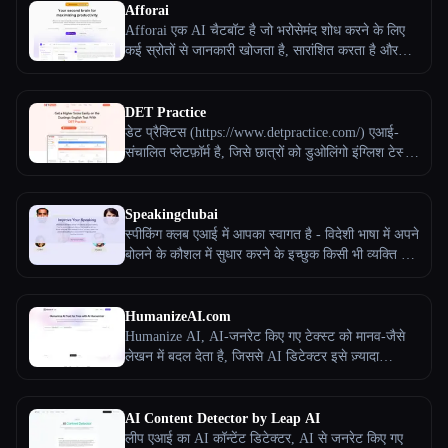
Afforai
Afforai एक AI चैटबॉट है जो भरोसेमंद शोध करने के लिए
कई स्रोतों से जानकारी खोजता है, सारांशित करता है और
उसका अनुवाद करता है। अपने दस्तावेज़ों के साथ बात करें
और आज ही अपने लक्ष्यों से संबंधित मुख्य निष्कर्ष निकालें!
DET Practice
डेट प्रैक्टिस (https://www.detpractice.com/) एआई-
संचालित प्लेटफ़ॉर्म है, जिसे छात्रों को डुओलिंगो इंग्लिश टेस्ट
(DET) की तैयारी करने और उसमें उत्कृष्टता हासिल करने में
मदद करने के लिए डिज़ाइन किया गया है। वेबसाइट की मुख्य
विशेषताएं यहां दी गई हैं और साथ ही इसकी AI क्षमताओं पर
Speakingclubai
ध्यान दिया गया है:
स्पीकिंग क्लब एआई में आपका स्वागत है - विदेशी भाषा में अपने
बोलने के कौशल में सुधार करने के इच्छुक किसी भी व्यक्ति के
लिए अंतिम भाषा सीखने का उपकरण। स्पीकिंग क्लब एआई के
साथ, आप किसी भी समय, कहीं भी व्यक्तिगत एआई भाषा
पार्टनर के साथ अपने वार्तालाप कौशल का अभ्यास कर सकते
HumanizeAI.com
हैं।
Humanize AI, AI-जनरेट किए गए टेक्स्ट को मानव-जैसे
लेखन में बदल देता है, जिससे AI डिटेक्टर इसे ज़्यादा
स्वाभाविक, आकर्षक और अनदेखा बना देते हैं। समय बचाने
और पठनीयता बढ़ाने के साथ-साथ ब्लॉग, एकेडमिक पेपर या
SEO के लिए प्रामाणिक सामग्री बनाने के लिए यह बहुत
AI Content Detector by Leap AI
बढ़िया है।
लीप एआई का AI कॉन्टेंट डिटेक्टर, AI से जनरेट किए गए