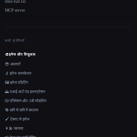
llms-full.txt
MCP server
सभी श्रेणियाँ
🎨
इमेज और विज़ुअल
😎 अवतारों
🔬 इमेज अपस्केलर
🖼️ इमेज एडिटिंग
🌄 एआई आर्ट एंड इलस्ट्रेशन
🎲 एनिमेशन और 3डी मॉडलिंग
🔁 छवि से छवि में बदलाव
🖌️ टेक्स्ट से इमेज
👩‍🎤 पहनावा