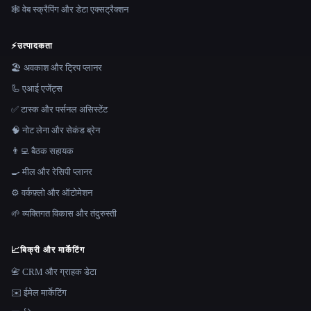
🕸️ वेब स्क्रैपिंग और डेटा एक्सट्रैक्शन
⚡
उत्पादकता
🏖 अवकाश और ट्रिप प्लानर
🦾 एआई एजेंट्स
✅ टास्क और पर्सनल असिस्टेंट
🧠 नोट लेना और सेकंड ब्रेन
👨‍💻 बैठक सहायक
🍳 मील और रेसिपी प्लानर
⚙️ वर्कफ़्लो और ऑटोमेशन
🌱 व्यक्तिगत विकास और तंदुरुस्ती
📈
बिक्री और मार्केटिंग
📇 CRM और ग्राहक डेटा
✉️ ईमेल मार्केटिंग