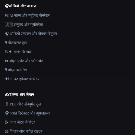
🎧
ऑडियो और आवाज़
🎼 AI सॉन्ग और म्यूज़िक जेनरेटर
🇺🇳 अनुवाद और प्रतिलेख
🎧 ऑडियो एन्हांसर और वोकल रिमूवल
🎙️ पोडकास्ट टूल
📝🔉 भाषण के पाठ
☎️ वॉइस एजेंट और फ़ोन बॉट
🎙️ वॉइस क्लोनिंग
🔊 साउंड इफ़ेक्ट जेनरेटर
✍️
टेक्स्ट और लेखन
📄 PDF और डॉक्यूमेंट टूल
🕵️ एआई डिटेक्टर और ह्यूमनाइज़र
📝 कवर लेटर जेनरेटर
📖 किताब और नावेल राइटर