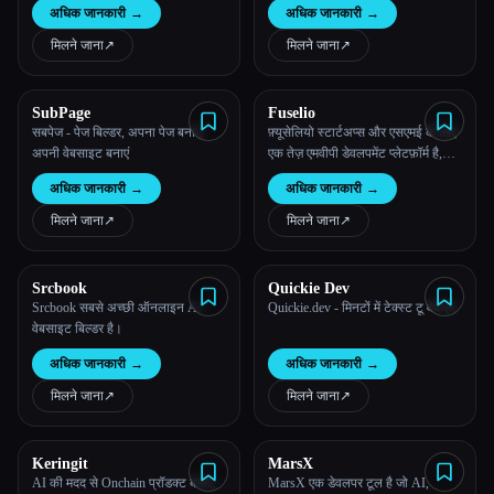
अधिक जानकारी
→
अधिक जानकारी
→
प्लेटफ़ॉर्म।
बिल्डर तुम्हेंं अनोखे, स्टैंडअलोन AI
सभी श्रेणियाँ
ऐप्लिकेशन बनाने की सुविधा देता है
मिलने जाना
↗︎
मिलने जाना
↗︎
हमारे बारे में
SubPage
Fuselio
सबपेज - पेज बिल्डर, अपना पेज बनाएं,
फ़्यूसेलियो स्टार्टअप्स और एसएमई के लिए
अपनी वेबसाइट बनाएं
एक तेज़ एमवीपी डेवलपमेंट प्लेटफ़ॉर्म है,
जिससे कस्टम मोबाइल और वेब ऐप्लिकेशन
अधिक जानकारी
→
अधिक जानकारी
→
सिर्फ़ 6 हफ्तों में बन जाते हैं।
मिलने जाना
↗︎
मिलने जाना
↗︎
Srcbook
Quickie Dev
Srcbook सबसे अच्छी ऑनलाइन AI
Quickie.dev - मिनटों में टेक्स्ट टू वेब ऐप
Esc
वेबसाइट बिल्डर है।
अधिक जानकारी
→
अधिक जानकारी
→
मिलने जाना
↗︎
मिलने जाना
↗︎
Keringit
MarsX
AI की मदद से Onchain प्रॉडक्ट बनाएं,
MarsX एक डेवलपर टूल है जो AI,