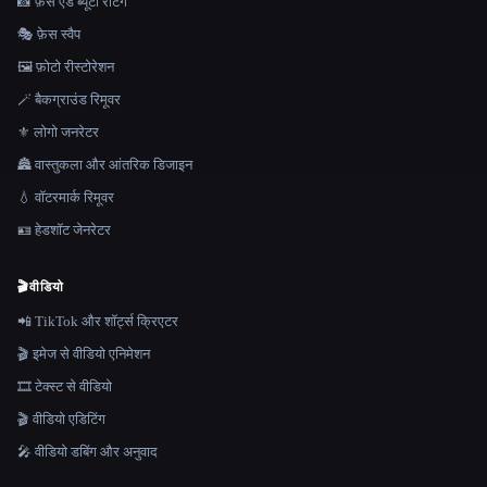
📸 फ़ेस एंड ब्यूटी रेटिंग
🎭 फ़ेस स्वैप
🖼️ फ़ोटो रीस्टोरेशन
🪄 बैकग्राउंड रिमूवर
⚜️ लोगो जनरेटर
🏯 वास्तुकला और आंतरिक डिजाइन
💧 वॉटरमार्क रिमूवर
🪪 हेडशॉट जेनरेटर
🎬
वीडियो
📲 TikTok और शॉर्ट्स क्रिएटर
🎬 इमेज से वीडियो एनिमेशन
🎞️ टेक्स्ट से वीडियो
🎬 वीडियो एडिटिंग
🎤 वीडियो डबिंग और अनुवाद