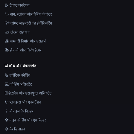
📝 टेक्स्ट जनरेशन
🏷️ नाम, स्लोगन और नेमिंग जेनरेटर
💡 प्रॉम्प्ट लाइब्रेरी एंड इंजीनियरिंग
✍️ लेखन सहायक
📠 सामग्री निर्माण और एसईओ
📚 होमवर्क और निबंध हेल्पर
💻
कोड और डेवलपमेंट
🦾 एजेंटिक कोडिंग
💻 कोडिंग असिस्टेंट
🗄️ डेटाबेस और एसक्यूएल असिस्टेंट
🔌 प्लगइन्स और एक्सटेंशन
📱 मोबाइल ऐप बिल्डर
🛠️ वाइब कोडिंग और ऐप बिल्डर
🕸 वेब डिजाइन