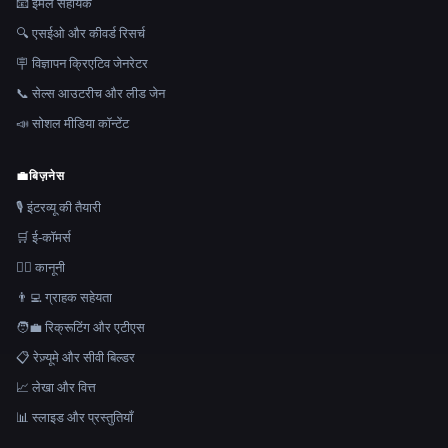
📧 ईमेल सहायक
🔍 एसईओ और कीवर्ड रिसर्च
🪧 विज्ञापन क्रिएटिव जेनरेटर
📞 सेल्स आउटरीच और लीड जेन
📣 सोशल मीडिया कॉन्टेंट
💼
बिज़नेस
🎙️ इंटरव्यू की तैयारी
🛒 ई-कॉमर्स
👩‍⚖️ कानूनी
👨‍💻 ग्राहक सहेयता
🧑‍💼 रिक्रूटिंग और एटीएस
📋 रेज़्यूमे और सीवी बिल्डर
📈 लेखा और वित्त
📊 स्लाइड और प्रस्तुतियाँ