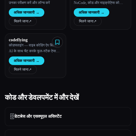
उनका परीक्षण करें और लॉन्च करें
NoCode, कोड और माइक्रोऐप्स को
एकजुट करता है
अधिक जानकारी
→
अधिक जानकारी
→
मिलने जाना
↗︎
मिलने जाना
↗︎
codeflying
कोडफ्लाइंग — वाइब कोडिंग ऐप बिल्डर |
AI के साथ चैट करके फुल-स्टैक ऐप्स
बनाएं
अधिक जानकारी
→
मिलने जाना
↗︎
कोड और डेवलपमेंट में और देखें
🗄️
डेटाबेस और एसक्यूएल असिस्टेंट