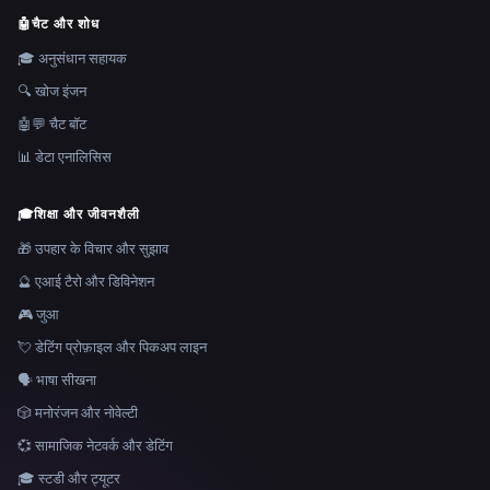
🤖
चैट और शोध
🎓 अनुसंधान सहायक
🔍 खोज इंजन
🤖💬 चैट बॉट
📊 डेटा एनालिसिस
🎓
शिक्षा और जीवनशैली
🎁 उपहार के विचार और सुझाव
🔮 एआई टैरो और डिविनेशन
🎮 जुआ
💘 डेटिंग प्रोफ़ाइल और पिकअप लाइन
🗣️ भाषा सीखना
🎲 मनोरंजन और नोवेल्टी
💞 सामाजिक नेटवर्क और डेटिंग
🎓 स्टडी और ट्यूटर