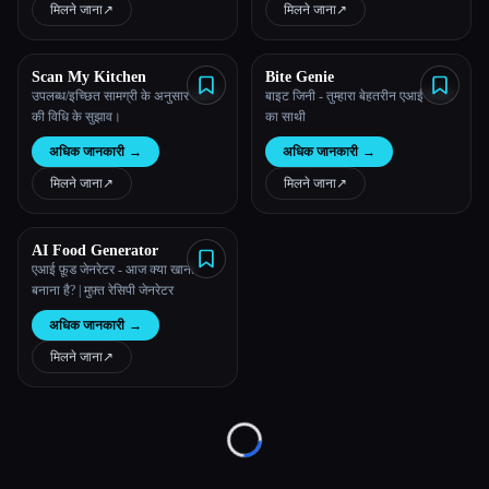
मिलने जाना
↗︎
मिलने जाना
↗︎
सभी श्रेणियाँ
Scan My Kitchen
Bite Genie
हमारे बारे में
उपलब्ध/इच्छित सामग्री के अनुसार पकाने
बाइट जिनी - तुम्हारा बेहतरीन एआई रेसिपी
की विधि के सुझाव।
का साथी
अधिक जानकारी
→
अधिक जानकारी
→
मिलने जाना
↗︎
मिलने जाना
↗︎
AI Food Generator
एआई फ़ूड जेनरेटर - आज क्या खाना
Esc
बनाना है? | मुफ़्त रेसिपी जेनरेटर
अधिक जानकारी
→
मिलने जाना
↗︎
Loading...