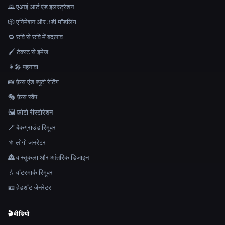
🌄 एआई आर्ट एंड इलस्ट्रेशन
🎲 एनिमेशन और 3डी मॉडलिंग
🔁 छवि से छवि में बदलाव
🖌️ टेक्स्ट से इमेज
👩‍🎤 पहनावा
📸 फ़ेस एंड ब्यूटी रेटिंग
🎭 फ़ेस स्वैप
🖼️ फ़ोटो रीस्टोरेशन
🪄 बैकग्राउंड रिमूवर
⚜️ लोगो जनरेटर
🏯 वास्तुकला और आंतरिक डिजाइन
💧 वॉटरमार्क रिमूवर
🪪 हेडशॉट जेनरेटर
🎬
वीडियो