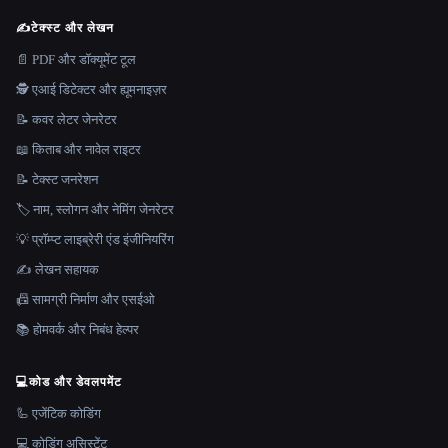
✍️
टेक्स्ट और लेखन
📄 PDF और डॉक्यूमेंट टूल
🕵️ एआई डिटेक्टर और ह्यूमनाइज़र
📝 कवर लेटर जेनरेटर
📖 किताब और नावेल राइटर
📝 टेक्स्ट जनरेशन
🏷️ नाम, स्लोगन और नेमिंग जेनरेटर
💡 प्रॉम्प्ट लाइब्रेरी एंड इंजीनियरिंग
✍️ लेखन सहायक
📠 सामग्री निर्माण और एसईओ
📚 होमवर्क और निबंध हेल्पर
💻
कोड और डेवलपमेंट
🦾 एजेंटिक कोडिंग
💻 कोडिंग असिस्टेंट