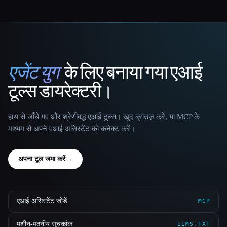
एजेंट युग
के लिए बनाया गया एआई
That AI Collection
टूल्स डायरेक्टरी।
हाथ से जाँचे गए और श्रेणीबद्ध एआई टूल्स। खुद ब्राउज़ करें, या MCP के
माध्यम से अपने एआई असिस्टेंट को कनेक्ट करें।
अपना टूल जमा करें
→
एआई असिस्टेंट जोड़ें
MCP
मशीन-पठनीय सूचकांक
LLMS.TXT