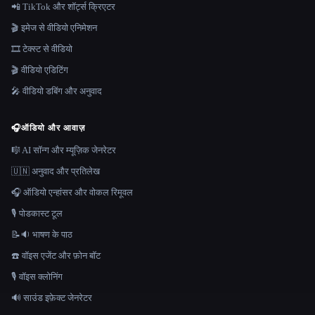
📲 TikTok और शॉर्ट्स क्रिएटर
🎬 इमेज से वीडियो एनिमेशन
🎞️ टेक्स्ट से वीडियो
🎬 वीडियो एडिटिंग
🎤 वीडियो डबिंग और अनुवाद
🎧
ऑडियो और आवाज़
🎼 AI सॉन्ग और म्यूज़िक जेनरेटर
🇺🇳 अनुवाद और प्रतिलेख
🎧 ऑडियो एन्हांसर और वोकल रिमूवल
🎙️ पोडकास्ट टूल
📝🔉 भाषण के पाठ
☎️ वॉइस एजेंट और फ़ोन बॉट
🎙️ वॉइस क्लोनिंग
🔊 साउंड इफ़ेक्ट जेनरेटर