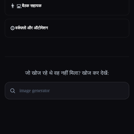
👨‍💻
बैठक सहायक
⚙️
वर्कफ़्लो और ऑटोमेशन
जो खोज रहे थे वह नहीं मिला? खोज कर देखें: