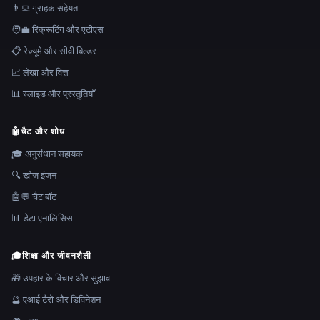
👨‍💻 ग्राहक सहेयता
🧑‍💼 रिक्रूटिंग और एटीएस
📋 रेज़्यूमे और सीवी बिल्डर
📈 लेखा और वित्त
📊 स्लाइड और प्रस्तुतियाँ
🤖
चैट और शोध
🎓 अनुसंधान सहायक
🔍 खोज इंजन
🤖💬 चैट बॉट
📊 डेटा एनालिसिस
🎓
शिक्षा और जीवनशैली
🎁 उपहार के विचार और सुझाव
🔮 एआई टैरो और डिविनेशन