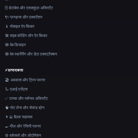
🗄️ डेटाबेस और एसक्यूएल असिस्टेंट
🔌 प्लगइन्स और एक्सटेंशन
📱 मोबाइल ऐप बिल्डर
🛠️ वाइब कोडिंग और ऐप बिल्डर
🕸 वेब डिजाइन
🕸️ वेब स्क्रैपिंग और डेटा एक्सट्रैक्शन
⚡
उत्पादकता
🏖 अवकाश और ट्रिप प्लानर
🦾 एआई एजेंट्स
✅ टास्क और पर्सनल असिस्टेंट
🧠 नोट लेना और सेकंड ब्रेन
👨‍💻 बैठक सहायक
🍳 मील और रेसिपी प्लानर
⚙️ वर्कफ़्लो और ऑटोमेशन