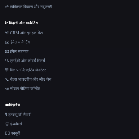
🌱 व्यक्तिगत विकास और तंदुरुस्ती
📈
बिक्री और मार्केटिंग
📇 CRM और ग्राहक डेटा
✉️ ईमेल मार्केटिंग
📧 ईमेल सहायक
🔍 एसईओ और कीवर्ड रिसर्च
🪧 विज्ञापन क्रिएटिव जेनरेटर
📞 सेल्स आउटरीच और लीड जेन
📣 सोशल मीडिया कॉन्टेंट
💼
बिज़नेस
🎙️ इंटरव्यू की तैयारी
🛒 ई-कॉमर्स
👩‍⚖️ कानूनी