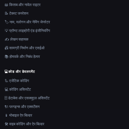
📖 किताब और नावेल राइटर
📝 टेक्स्ट जनरेशन
🏷️ नाम, स्लोगन और नेमिंग जेनरेटर
💡 प्रॉम्प्ट लाइब्रेरी एंड इंजीनियरिंग
✍️ लेखन सहायक
📠 सामग्री निर्माण और एसईओ
📚 होमवर्क और निबंध हेल्पर
💻
कोड और डेवलपमेंट
🦾 एजेंटिक कोडिंग
💻 कोडिंग असिस्टेंट
🗄️ डेटाबेस और एसक्यूएल असिस्टेंट
🔌 प्लगइन्स और एक्सटेंशन
📱 मोबाइल ऐप बिल्डर
🛠️ वाइब कोडिंग और ऐप बिल्डर