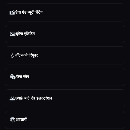
📸
फ़ेस एंड ब्यूटी रेटिंग
🖼️
इमेज एडिटिंग
💧
वॉटरमार्क रिमूवर
🎭
फ़ेस स्वैप
🌄
एआई आर्ट एंड इलस्ट्रेशन
😎
अवतारों