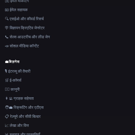
✉️ ईमेल मार्केटिंग
📧 ईमेल सहायक
🔍 एसईओ और कीवर्ड रिसर्च
🪧 विज्ञापन क्रिएटिव जेनरेटर
📞 सेल्स आउटरीच और लीड जेन
📣 सोशल मीडिया कॉन्टेंट
💼
बिज़नेस
🎙️ इंटरव्यू की तैयारी
🛒 ई-कॉमर्स
👩‍⚖️ कानूनी
👨‍💻 ग्राहक सहेयता
🧑‍💼 रिक्रूटिंग और एटीएस
📋 रेज़्यूमे और सीवी बिल्डर
📈 लेखा और वित्त
📊 स्लाइड और प्रस्तुतियाँ