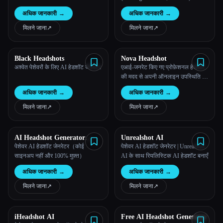
हेडशॉट पाएँ। अपनी प्रोफ़ाइल के हेडशॉट
अधिक जानकारी
→
अधिक जानकारी
→
को सबसे अलग बनाओ।
मिलने जाना
↗︎
मिलने जाना
↗︎
Black Headshots
Nova Headshot
अश्वेत पेशेवरों के लिए AI हेडशॉट जेनरेटर
एआई-जनरेट किए गए प्रोफ़ेशनल हेडशॉट
की मदद से अपनी ऑनलाइन उपस्थिति को
तुरंत बेहतर बनाएं—किसी फ़ोटोग्राफ़र की
अधिक जानकारी
→
अधिक जानकारी
→
ज़रूरत नहीं है—सिर्फ़
NovaHeadshot.com पर!
मिलने जाना
↗︎
मिलने जाना
↗︎
AI Headshot Generator
Unrealshot AI
Online Free
पेशेवर AI हेडशॉट जेनरेटर（कोई
पेशेवर AI हेडशॉट जेनरेटर | Unrealshot
साइनअप नहीं और 100% मुफ़्त）
AI के साथ रियलिस्टिक AI हेडशॉट बनाएँ
अधिक जानकारी
→
अधिक जानकारी
→
मिलने जाना
↗︎
मिलने जाना
↗︎
iHeadshot AI
Free AI Headshot Generator