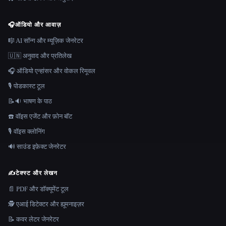
🎧
ऑडियो और आवाज़
🎼 AI सॉन्ग और म्यूज़िक जेनरेटर
🇺🇳 अनुवाद और प्रतिलेख
🎧 ऑडियो एन्हांसर और वोकल रिमूवल
🎙️ पोडकास्ट टूल
📝🔉 भाषण के पाठ
☎️ वॉइस एजेंट और फ़ोन बॉट
🎙️ वॉइस क्लोनिंग
🔊 साउंड इफ़ेक्ट जेनरेटर
✍️
टेक्स्ट और लेखन
📄 PDF और डॉक्यूमेंट टूल
🕵️ एआई डिटेक्टर और ह्यूमनाइज़र
📝 कवर लेटर जेनरेटर