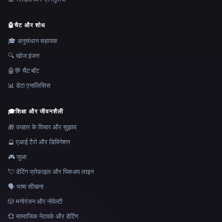
🤖
चैट और शोध
🎓 अनुसंधान सहायक
🔍 खोज इंजन
🤖💬 चैट बॉट
📊 डेटा एनालिसिस
🎓
शिक्षा और जीवनशैली
🎁 उपहार के विचार और सुझाव
🔮 एआई टैरो और डिविनेशन
🎮 जुआ
💘 डेटिंग प्रोफ़ाइल और पिकअप लाइन
🗣️ भाषा सीखना
🎲 मनोरंजन और नोवेल्टी
💞 सामाजिक नेटवर्क और डेटिंग