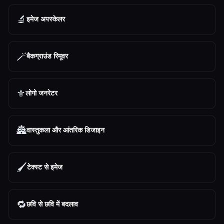
🔬
इमेज अपस्केलर
🪄
बैकग्राउंड रिमूवर
⚜️
लोगो जनरेटर
🏯
वास्तुकला और आंतरिक डिजाइन
🖌️
टेक्स्ट से इमेज
🔁
छवि से छवि में बदलाव