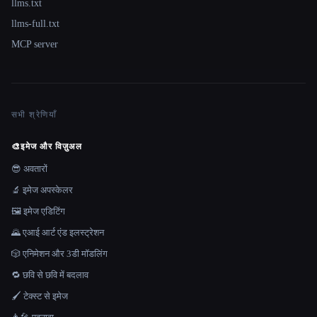
llms.txt
llms-full.txt
MCP server
सभी श्रेणियाँ
🎨
इमेज और विज़ुअल
😎 अवतारों
🔬 इमेज अपस्केलर
🖼️ इमेज एडिटिंग
🌄 एआई आर्ट एंड इलस्ट्रेशन
🎲 एनिमेशन और 3डी मॉडलिंग
🔁 छवि से छवि में बदलाव
🖌️ टेक्स्ट से इमेज