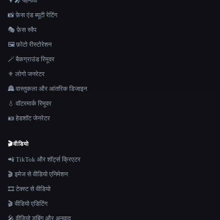
👩‍🎤 पहनावा
📸 फ़ेस एंड ब्यूटी रेटिंग
🎭 फ़ेस स्वैप
🖼️ फ़ोटो रीस्टोरेशन
🪄 बैकग्राउंड रिमूवर
⚜️ लोगो जनरेटर
🏯 वास्तुकला और आंतरिक डिजाइन
💧 वॉटरमार्क रिमूवर
🪪 हेडशॉट जेनरेटर
🎬
वीडियो
📲 TikTok और शॉर्ट्स क्रिएटर
🎬 इमेज से वीडियो एनिमेशन
🎞️ टेक्स्ट से वीडियो
🎬 वीडियो एडिटिंग
🎤 वीडियो डबिंग और अनुवाद