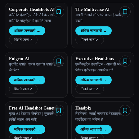
Corporate Headshots AI
The Multiverse AI
सभी श्रेणियाँ
कॉर्पोरेट हेडशॉट्स AI: AI के साथ
अपनी सेल्फी को प्रोफ़ेशनल हेडशॉट में
कॉर्पोरेट पोर्ट्रेट्स में क्रांति लाना
बदलो
हमारे बारे में
अधिक जानकारी
→
अधिक जानकारी
→
मिलने जाना
↗︎
मिलने जाना
↗︎
Fulgent AI
Executive Headshots
फ़ुल्जेंट एआई | सबसे एडवांस एआई हेडशॉट
एग्जीक्यूटिव हेडशॉट्स - आज ही अपने
जेनरेटर
पेशेवर प्रोफ़ाइल अपग्रेड करें
अधिक जानकारी
→
अधिक जानकारी
→
मिलने जाना
↗︎
मिलने जाना
↗︎
Free AI Headshot Generator
Headpix
| Supawork AI
मुफ़्त AI हेडशॉट जेनरेटर | सुपावर्क AI
हैडपिक्स | एआई-जनरेटेड हेडशॉट्स
(कोई साइन-अप नहीं)
पोर्ट्रेट्स का भविष्य है
अधिक जानकारी
→
अधिक जानकारी
→
मिलने जाना
↗︎
मिलने जाना
↗︎