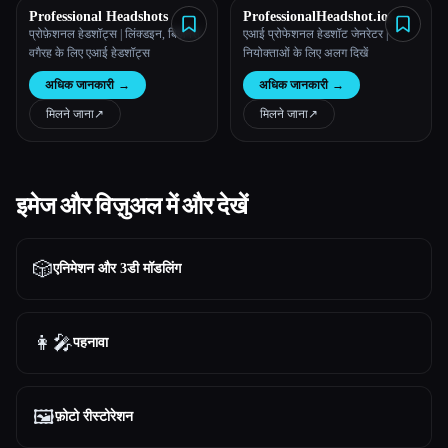
Professional Headshots
ProfessionalHeadshot.io
प्रोफ़ेशनल हेडशॉट्स | लिंक्डइन, बिज़नेस
एआई प्रोफेशनल हेडशॉट जेनरेटर |
वगैरह के लिए एआई हेडशॉट्स
नियोक्ताओं के लिए अलग दिखें
अधिक जानकारी
→
अधिक जानकारी
→
मिलने जाना
↗︎
मिलने जाना
↗︎
इमेज और विज़ुअल में और देखें
🎲
एनिमेशन और 3डी मॉडलिंग
👩‍🎤
पहनावा
🖼️
फ़ोटो रीस्टोरेशन