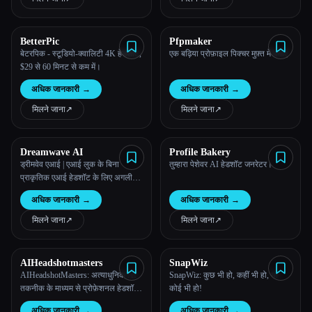
BetterPic
Pfpmaker
Esc
बेटरपिक - स्टूडियो-क्वालिटी 4K हेडशॉट,
एक बढ़िया प्रोफ़ाइल पिक्चर मुफ़्त में बनाएं
$29 से 60 मिनट से कम में।
अधिक जानकारी
→
अधिक जानकारी
→
मिलने जाना
↗︎
मिलने जाना
↗︎
Dreamwave AI
Profile Bakery
ड्रीमवेव एआई | एआई लुक के बिना
तुम्हारा पेशेवर AI हेडशॉट जनरेटर।
प्राकृतिक एआई हेडशॉट के लिए अगली
पीढ़ी का एआई हेडशॉट जनरेटर
अधिक जानकारी
→
अधिक जानकारी
→
मिलने जाना
↗︎
मिलने जाना
↗︎
AIHeadshotmasters
SnapWiz
AIHeadshotMasters: अत्याधुनिक AI
SnapWiz: कुछ भी हो, कहीं भी हो, या
तकनीक के माध्यम से प्रोफ़ेशनल हेडशॉट
कोई भी हो!
के साथ अपनी छवि को बेहतर बनाएं
अधिक जानकारी
→
अधिक जानकारी
→