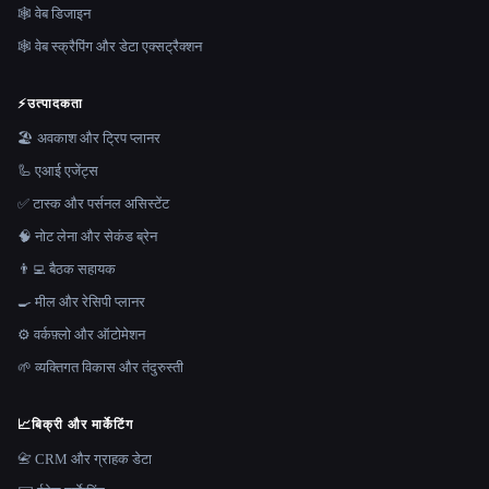
🕸 वेब डिजाइन
🕸️ वेब स्क्रैपिंग और डेटा एक्सट्रैक्शन
⚡
उत्पादकता
🏖 अवकाश और ट्रिप प्लानर
🦾 एआई एजेंट्स
✅ टास्क और पर्सनल असिस्टेंट
🧠 नोट लेना और सेकंड ब्रेन
👨‍💻 बैठक सहायक
🍳 मील और रेसिपी प्लानर
⚙️ वर्कफ़्लो और ऑटोमेशन
🌱 व्यक्तिगत विकास और तंदुरुस्ती
📈
बिक्री और मार्केटिंग
📇 CRM और ग्राहक डेटा