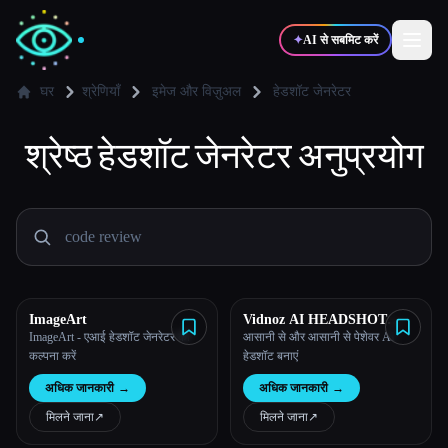
✦
AI से सबमिट करें
घर
श्रेणियाँ
इमेज और विज़ुअल
हेडशॉट जेनरेटर
श्रेष्ठ
✍️
हेडशॉट जेनरेटर
🎨
अनुप्रयोग
लेखक
डिज़ाइनर
💻
📈
डेवलपर्स
मार्केटर्स
🎓
🎬
विद्यार्थी
क्रिएटर्स
ImageArt
Vidnoz AI HEADSHOT
GENERATOR
ImageArt - एआई हेडशॉट जेनरेटर की
आसानी से और आसानी से पेशेवर AI
कल्पना करें
हेडशॉट बनाएं
ब्लॉग
अधिक जानकारी
→
अधिक जानकारी
→
मिलने जाना
↗︎
मिलने जाना
↗︎
टूल्स की तुलना करें