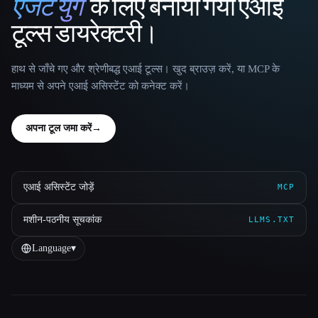
एजेंट युग
के लिए बनाया गया एआई
That AI Collection
टूल्स डायरेक्टरी।
हाथ से जाँचे गए और श्रेणीबद्ध एआई टूल्स। खुद ब्राउज़ करें, या MCP के
माध्यम से अपने एआई असिस्टेंट को कनेक्ट करें।
अपना टूल जमा करें
→
एआई असिस्टेंट जोड़ें
MCP
मशीन-पठनीय सूचकांक
LLMS.TXT
Language
▾