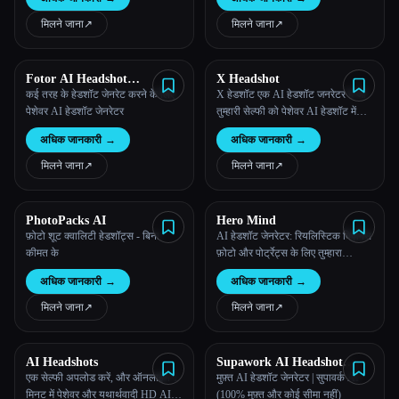
मिलने जाना
↗︎
मिलने जाना
↗︎
Fotor AI Headshot
X Headshot
Generator
कई तरह के हेडशॉट जेनरेट करने के लिए
X हेडशॉट एक AI हेडशॉट जनरेटर है जो
पेशेवर AI हेडशॉट जेनरेटर
तुम्हारी सेल्फी को पेशेवर AI हेडशॉट में
बदल देता है।
अधिक जानकारी
→
अधिक जानकारी
→
मिलने जाना
↗︎
मिलने जाना
↗︎
PhotoPacks AI
Hero Mind
फ़ोटो शूट क्वालिटी हेडशॉट्स - बिना
AI हेडशॉट जेनरेटर: रियलिस्टिक बिज़नेस
कीमत के
फ़ोटो और पोर्ट्रेट्स के लिए तुम्हारा
प्रोफ़ेशनल फ़ोटो स्टूडियो।
अधिक जानकारी
→
अधिक जानकारी
→
मिलने जाना
↗︎
मिलने जाना
↗︎
AI Headshots
Supawork AI Headshot
Generator
एक सेल्फी अपलोड करें, और ऑनलाइन 1
मुफ़्त AI हेडशॉट जेनरेटर | सुपावर्क AI
मिनट में पेशेवर और यथार्थवादी HD AI
(100% मुफ़्त और कोई सीमा नहीं)