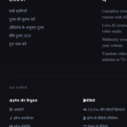
Site navigation
सभी श्रेणियाँ
Coursebox revi
courses with AI
टूल्स की तुलना करें
Lovo AI review:
ऑडियंस के अनुसार टूल्स
video studio
शीर्ष टूल्स 2026
Webbotify revi
टूल जमा करें
your website
Translate.video
subtitles in 75
सभी श्रेणियाँ
🎨
इमेज और विज़ुअल
🎬
वीडियो
😎 अवतारों
📲 TikTok और शॉर्ट्स क्रिएटर
🔬 इमेज अपस्केलर
🎬 इमेज से वीडियो एनिमेशन
🖼️ इमेज एडिटिंग
🎞️ टेक्स्ट से वीडियो