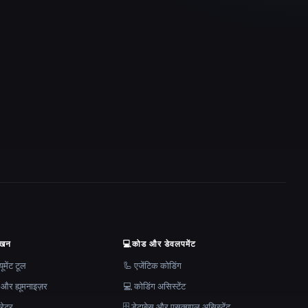
ेखन
💻
कोड और डेवलपमेंट
मेंट टूल
🦾 एजेंटिक कोडिंग
 और ह्यूमनाइज़र
💻 कोडिंग असिस्टेंट
रेटर
🗄️ डेटाबेस और एसक्यूएल असिस्टेंट