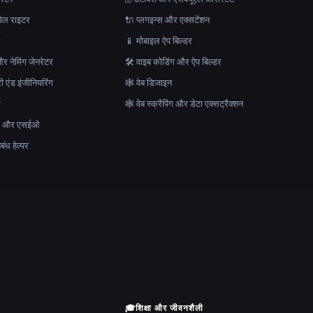
ेल राइटर
🔌 प्लगइन्स और एक्सटेंशन
न
📱 मोबाइल ऐप बिल्डर
र नेमिंग जेनरेटर
🛠️ वाइब कोडिंग और ऐप बिल्डर
ेरी एंड इंजीनियरिंग
🕸 वेब डिजाइन
क
🕸️ वेब स्क्रैपिंग और डेटा एक्सट्रैक्शन
माण और एसईओ
ंध हेल्पर
🎓
शिक्षा और जीवनशैली