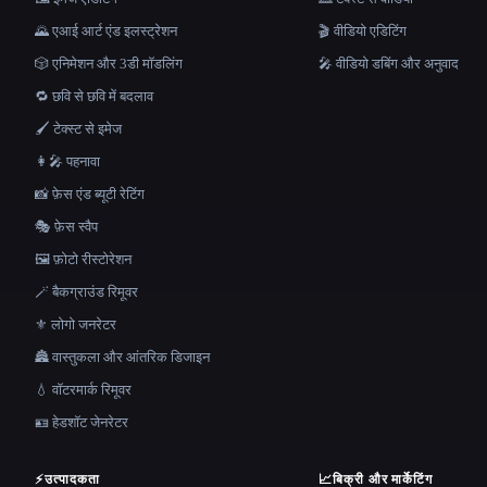
🌄 एआई आर्ट एंड इलस्ट्रेशन
🎬 वीडियो एडिटिंग
🎲 एनिमेशन और 3डी मॉडलिंग
🎤 वीडियो डबिंग और अनुवाद
🔁 छवि से छवि में बदलाव
🖌️ टेक्स्ट से इमेज
👩‍🎤 पहनावा
📸 फ़ेस एंड ब्यूटी रेटिंग
🎭 फ़ेस स्वैप
🖼️ फ़ोटो रीस्टोरेशन
🪄 बैकग्राउंड रिमूवर
⚜️ लोगो जनरेटर
🏯 वास्तुकला और आंतरिक डिजाइन
💧 वॉटरमार्क रिमूवर
🪪 हेडशॉट जेनरेटर
⚡
उत्पादकता
📈
बिक्री और मार्केटिंग