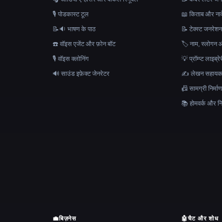
🎙️ पोडकास्ट टूल
📖 किताब और नाव
📝🔉 भाषण के पाठ
📝 टेक्स्ट जनरेश
☎️ वॉइस एजेंट और फ़ोन बॉट
🏷️ नाम, स्लोगन औ
🎙️ वॉइस क्लोनिंग
💡 प्रॉम्प्ट लाइब्र
🔊 साउंड इफ़ेक्ट जेनरेटर
✍️ लेखन सहाय
📠 सामग्री निर्
📚 होमवर्क और निब
💼
बिज़नेस
🤖
चैट और शोध