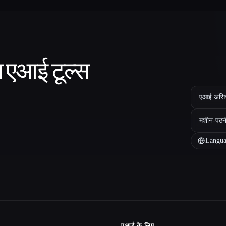
ा एआई टूल्स
एआई असिस्ट
मशीन-पठन
Langua
एआई के लिए