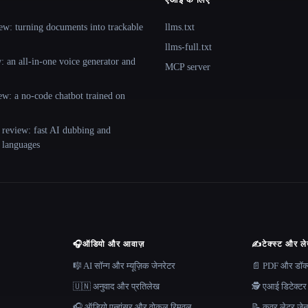
ew: turning documents into trackable
llms.txt
llms-full.txt
 an all-in-one voice generator and
MCP server
ew: a no-code chatbot trained on
 review: fast AI dubbing and
+ languages
🎧
ऑडियो और आवाज़
✍️
टेक्स्ट और ल
🎼 AI सॉन्ग और म्यूज़िक जेनरेटर
📄 PDF और डॉक्यू
🇺🇳 अनुवाद और प्रतिलेख
🕵️ एआई डिटेक्टर
🎧 ऑडियो एन्हांसर और वोकल रिमूवल
📝 कवर लेटर जेन