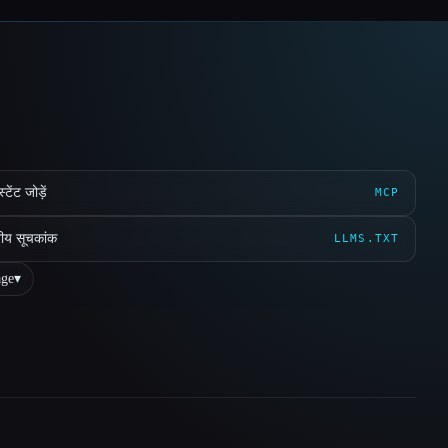
ेंट जोड़ें
MCP
ीय सूचकांक
LLMS.TXT
ge
▾