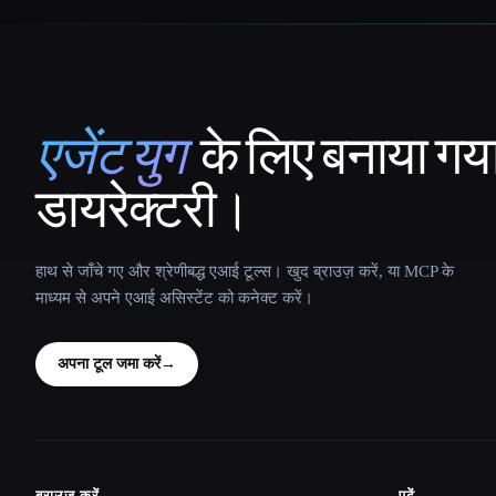
एजेंट युग
के लिए बनाया गय
That AI Collection
डायरेक्टरी।
हाथ से जाँचे गए और श्रेणीबद्ध एआई टूल्स। खुद ब्राउज़ करें, या MCP के
माध्यम से अपने एआई असिस्टेंट को कनेक्ट करें।
अपना टूल जमा करें
→
ब्राउज़ करें
पढ़ें