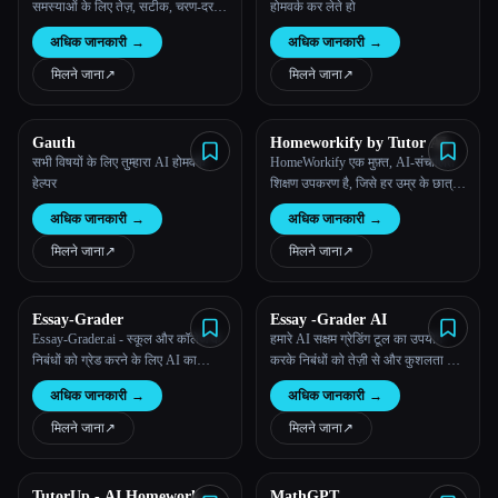
समस्याओं के लिए तेज़, सटीक, चरण-दर-
होमवर्क कर लेते हो
चरण समाधान पाओ!
अधिक जानकारी
→
अधिक जानकारी
→
मिलने जाना
↗︎
मिलने जाना
↗︎
Gauth
Homeworkify by Tutor AI
सभी विषयों के लिए तुम्हारा AI होमवर्क
HomeWorkify एक मुफ़्त, AI-संचालित
हेल्पर
शिक्षण उपकरण है, जिसे हर उम्र के छात्रों
को अपने होमवर्क को समझने और प्रभावी
अधिक जानकारी
→
अधिक जानकारी
→
ढंग से पूरा करने में मदद करने के लिए
डिज़ाइन किया गया है।
मिलने जाना
↗︎
मिलने जाना
↗︎
Essay-Grader
Essay -Grader AI
Essay-Grader.ai - स्कूल और कॉलेज के
हमारे AI सक्षम ग्रेडिंग टूल का उपयोग
निबंधों को ग्रेड करने के लिए AI का
करके निबंधों को तेज़ी से और कुशलता से
इस्तेमाल करें
ग्रेड दें
अधिक जानकारी
→
अधिक जानकारी
→
मिलने जाना
↗︎
मिलने जाना
↗︎
TutorUp - AI Homework &
MathGPT