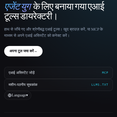
एजेंट युग
के लिए बनाया गया एआई
That AI Collection
टूल्स डायरेक्टरी।
हाथ से जाँचे गए और श्रेणीबद्ध एआई टूल्स। खुद ब्राउज़ करें, या MCP के
माध्यम से अपने एआई असिस्टेंट को कनेक्ट करें।
अपना टूल जमा करें
→
एआई असिस्टेंट जोड़ें
MCP
मशीन-पठनीय सूचकांक
LLMS.TXT
Language
▾