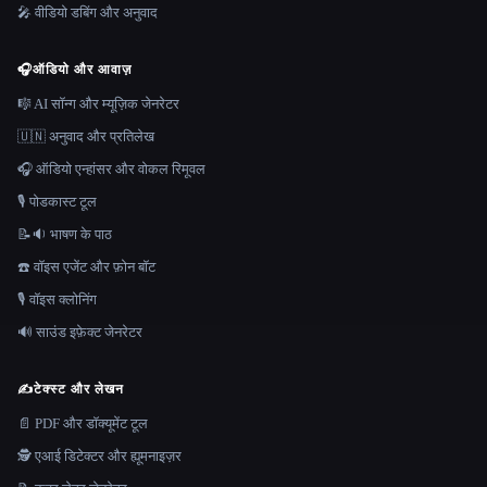
🎤 वीडियो डबिंग और अनुवाद
🎧
ऑडियो और आवाज़
🎼 AI सॉन्ग और म्यूज़िक जेनरेटर
🇺🇳 अनुवाद और प्रतिलेख
🎧 ऑडियो एन्हांसर और वोकल रिमूवल
🎙️ पोडकास्ट टूल
📝🔉 भाषण के पाठ
☎️ वॉइस एजेंट और फ़ोन बॉट
🎙️ वॉइस क्लोनिंग
🔊 साउंड इफ़ेक्ट जेनरेटर
✍️
टेक्स्ट और लेखन
📄 PDF और डॉक्यूमेंट टूल
🕵️ एआई डिटेक्टर और ह्यूमनाइज़र