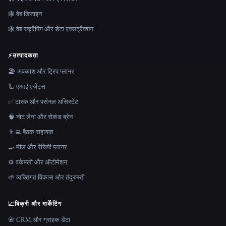
🕸 वेब डिजाइन
🕸️ वेब स्क्रैपिंग और डेटा एक्सट्रैक्शन
⚡
उत्पादकता
🏖 अवकाश और ट्रिप प्लानर
🦾 एआई एजेंट्स
✅ टास्क और पर्सनल असिस्टेंट
🧠 नोट लेना और सेकंड ब्रेन
👨‍💻 बैठक सहायक
🍳 मील और रेसिपी प्लानर
⚙️ वर्कफ़्लो और ऑटोमेशन
🌱 व्यक्तिगत विकास और तंदुरुस्ती
📈
बिक्री और मार्केटिंग
📇 CRM और ग्राहक डेटा