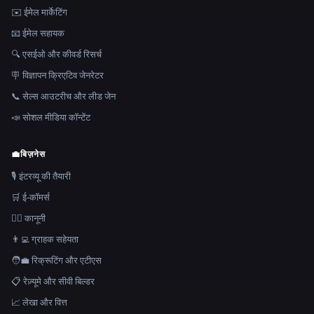
✉️ ईमेल मार्केटिंग
📧 ईमेल सहायक
🔍 एसईओ और कीवर्ड रिसर्च
🪧 विज्ञापन क्रिएटिव जेनरेटर
📞 सेल्स आउटरीच और लीड जेन
📣 सोशल मीडिया कॉन्टेंट
💼
बिज़नेस
🎙️ इंटरव्यू की तैयारी
🛒 ई-कॉमर्स
👩‍⚖️ कानूनी
👨‍💻 ग्राहक सहेयता
🧑‍💼 रिक्रूटिंग और एटीएस
📋 रेज़्यूमे और सीवी बिल्डर
📈 लेखा और वित्त