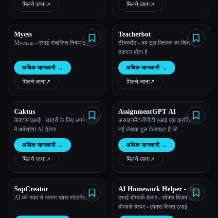
बनाकर होमवर्क की समस्याओं को हल
वैयक्तिकृत और त्रुटि-मुक्त आकलन
मिलने जाना
↗︎
मिलने जाना
↗︎
करने में मदद करता है।
सुनिश्चित करता है।
सभी श्रेणियाँ
Myess
Teacherbot
हमारे बारे में
Myessai - एआई संचालित निबंध ट्यूटर
टीचरबॉट - वह टूल जिसका हर शिक्षक
हकदार होता है
अधिक जानकारी
→
अधिक जानकारी
→
मिलने जाना
↗︎
मिलने जाना
↗︎
Caktus
AssignmentGPT AI
कैक्टस एआई - छात्रों के लिए अपनी श्रेणी
असाइनमेंटजीपीटी एआई एक क्रांतिकारी
में सर्वश्रेष्ठ AI हेल्पर
नई लेखक टूल वेबसाइट है जो
उपयोगकर्ताओं को एक शक्तिशाली एआई-
अधिक जानकारी
→
अधिक जानकारी
→
संचालित लेखन सहायक प्रदान करती है
उत्कृष्ट कार्य, निबंध, ब्लॉग, पाठ योजना
मिलने जाना
↗︎
मिलने जाना
↗︎
तैयार करें
SopCreator
AI Homework Helper - Apex
Vision AI
AI की मदद से अपना खास स्टेटमेंट बनाएं
एआई होमवर्क हेल्पर - एपेक्स विज़न एआई
होमवर्क हेल्पर - एपेक्स विज़न एआई
Esc