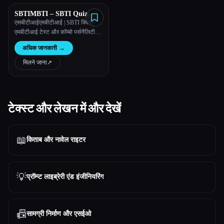
SBTIMBTI – SBTI Quiz,
MBTI Test & Combo
एसबीटीआईएमबीटीआई | SBTI क्विज़,
Personality Test
एमबीटीआई टेस्ट और कॉम्बो पर्सनैलिटी
टेस्ट
अधिक जानकारी
→
मिलने जाना
↗︎
टेक्स्ट और लेखन में और देखें
📖
किताब और नावेल राइटर
💡
प्रॉम्प्ट लाइब्रेरी एंड इंजीनियरिंग
📠
सामग्री निर्माण और एसईओ