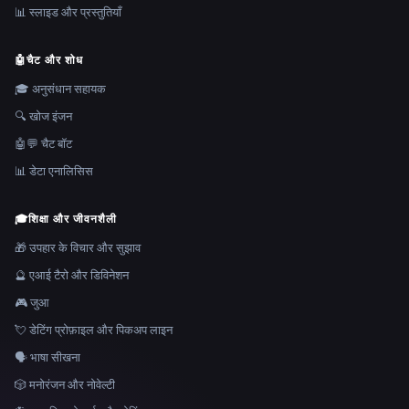
📊 स्लाइड और प्रस्तुतियाँ
🤖
चैट और शोध
🎓 अनुसंधान सहायक
🔍 खोज इंजन
🤖💬 चैट बॉट
📊 डेटा एनालिसिस
🎓
शिक्षा और जीवनशैली
🎁 उपहार के विचार और सुझाव
🔮 एआई टैरो और डिविनेशन
🎮 जुआ
💘 डेटिंग प्रोफ़ाइल और पिकअप लाइन
🗣️ भाषा सीखना
🎲 मनोरंजन और नोवेल्टी