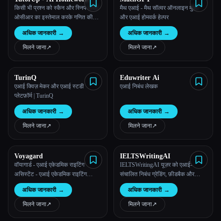
Exam Helper
किसी भी प्रश्न को स्कैन और स्निप करके
मैथ एआई - मैथ सॉल्वर ऑनलाइन मुफ़्त
ओसीआर का इस्तेमाल करके गणित की
और एआई होमवर्क हेल्पर
जटिल समस्याओं जैसे कि एल्जेब्रा,
अधिक जानकारी
→
अधिक जानकारी
→
कैलकुलस, और जियोमेट्री को हल करें
मिलने जाना
↗︎
मिलने जाना
↗︎
TurinQ
Eduwriter Ai
एआई क्विज़ मेकर और एआई स्टडी
एआई निबंध लेखक
प्लेटफ़ॉर्म | TurinQ
अधिक जानकारी
→
अधिक जानकारी
→
मिलने जाना
↗︎
मिलने जाना
↗︎
Voyagard
IELTSWritingAI
वॉयागार्ड - एआई एकेडमिक राइटिंग
IELTSWritingAI यूज़र को एआई-
असिस्टेंट - एआई एकेडमिक राइटिंग
संचालित निबंध ग्रेडिंग, फ़ीडबैक और
असिस्टेंट
नमूना निबंधों के ज़रिये आईईएलटीएस
अधिक जानकारी
→
अधिक जानकारी
→
लेखन को बेहतर बनाने में मदद करता है,
ताकि स्कोर को कुशलता से बढ़ाया जा
मिलने जाना
↗︎
मिलने जाना
↗︎
सके।