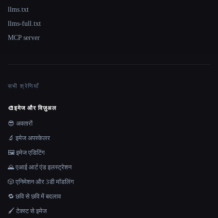
llms.txt
llms-full.txt
MCP server
सभी श्रेणियाँ
🎨
इमेज और विज़ुअल
😎 अवतारों
🔬 इमेज अपस्केलर
🖼️ इमेज एडिटिंग
🌄 एआई आर्ट एंड इलस्ट्रेशन
🎲 एनिमेशन और 3डी मॉडलिंग
🔁 छवि से छवि में बदलाव
🖌️ टेक्स्ट से इमेज