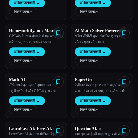
अधिक जानकारी
→
अधिक जानकारी
→
मिलने जाना
↗︎
मिलने जाना
↗︎
Homeworkify.im : Master
AI Math Solver Powered by
Homework with GPT-4o
Math GPT Free Online
GPT-4o के साथ होमवर्क में महारत हासिल
गणित जीपीटी द्वारा संचालित एआई मैथ
करें: साफ़, सटीक, चरण-दर-चरण
सॉल्वर मुफ़्त ऑनलाइन
सहायता!
अधिक जानकारी
→
अधिक जानकारी
→
मिलने जाना
↗︎
मिलने जाना
↗︎
Math AI
PaperGen
सीधे अपने ब्राउज़र में होमवर्क का
2-मिनट पेपर राइटर: स्मार्ट चार्ट्स के साथ
स्क्रीनशॉट लें और GPT-4 द्वारा संचालित
अच्छी तरह खोजा गया, मानव-जैसा, लॉन्ग-
चरण-दर-चरण उत्तर पाएँ।
फ़ॉर्म पेपर राइटर
अधिक जानकारी
→
अधिक जानकारी
→
मिलने जाना
↗︎
मिलने जाना
↗︎
LearnFast AI: Free AI
QuestionAI.io
Physics Solver
LearnFast AI के साथ भौतिक विज्ञान की
क्या तुम एआई की मदद से कुछ ही सेकंड में