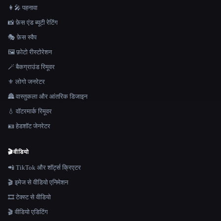
👩‍🎤 पहनावा
📸 फ़ेस एंड ब्यूटी रेटिंग
🎭 फ़ेस स्वैप
🖼️ फ़ोटो रीस्टोरेशन
🪄 बैकग्राउंड रिमूवर
⚜️ लोगो जनरेटर
🏯 वास्तुकला और आंतरिक डिजाइन
💧 वॉटरमार्क रिमूवर
🪪 हेडशॉट जेनरेटर
🎬
वीडियो
📲 TikTok और शॉर्ट्स क्रिएटर
🎬 इमेज से वीडियो एनिमेशन
🎞️ टेक्स्ट से वीडियो
🎬 वीडियो एडिटिंग