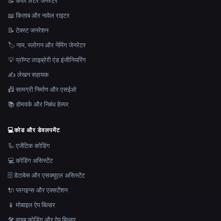
📝 कवर लेटर जेनरेटर
📖 किताब और नावेल राइटर
📝 टेक्स्ट जनरेशन
🏷️ नाम, स्लोगन और नेमिंग जेनरेटर
💡 प्रॉम्प्ट लाइब्रेरी एंड इंजीनियरिंग
✍️ लेखन सहायक
📠 सामग्री निर्माण और एसईओ
📚 होमवर्क और निबंध हेल्पर
💻
कोड और डेवलपमेंट
🦾 एजेंटिक कोडिंग
💻 कोडिंग असिस्टेंट
🗄️ डेटाबेस और एसक्यूएल असिस्टेंट
🔌 प्लगइन्स और एक्सटेंशन
📱 मोबाइल ऐप बिल्डर
🛠️ वाइब कोडिंग और ऐप बिल्डर