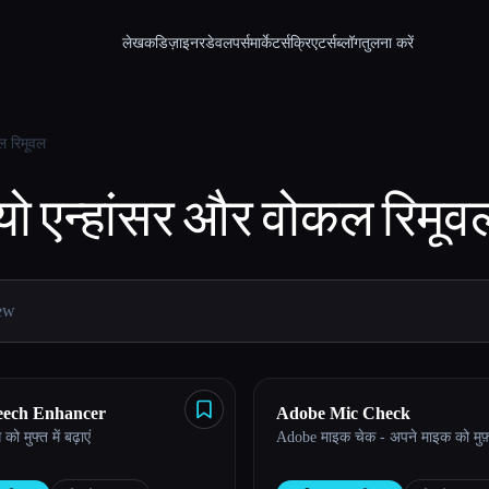
लेखक
डिज़ाइनर
डेवलपर्स
मार्केटर्स
क्रिएटर्स
ब्लॉग
तुलना करें
ल रिमूवल
ो एन्हांसर और वोकल रिमूव
eech Enhancer
Adobe Mic Check
को मुफ्त में बढ़ाएं
Adobe माइक चेक - अपने माइक को मुफ़्त म