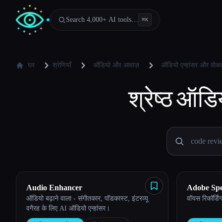
Search 4,000+ AI tools…
⌘
K
घर
श्रेणियाँ
ऑडियो और आवाज़
ऑडियो एन्हांसर और वोक
श्रेष्ठ
ऑडिय
Audio Enhancer
Adobe Sp
ऑडियो बढ़ाने वाला - संगीतकार, पॉडकास्ट, इंटरव्यू
वॉयस रिकॉर्डिंग 
वगैरह के लिए AI ऑडियो एन्हांसर।