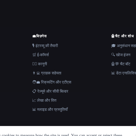
💼
बिज़नेस
🤖
चैट और शोध
🎙️ इंटरव्यू की तैयारी
🎓 अनुसंधान स
🛒 ई-कॉमर्स
🔍 खोज इंजन
👩‍⚖️ कानूनी
🤖💬 चैट बॉट
👨‍💻 ग्राहक सहेयता
📊 डेटा एनालिसि
🧑‍💼 रिक्रूटिंग और एटीएस
📋 रेज़्यूमे और सीवी बिल्डर
📈 लेखा और वित्त
📊 स्लाइड और प्रस्तुतियाँ
cookies to measure how the site is used. You can accept or reject these