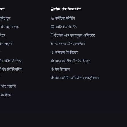
ेखन
💻
कोड और डेवलपमेंट
मेंट टूल
🦾 एजेंटिक कोडिंग
 और ह्यूमनाइज़र
💻 कोडिंग असिस्टेंट
रेटर
🗄️ डेटाबेस और एसक्यूएल असिस्टेंट
ेल राइटर
🔌 प्लगइन्स और एक्सटेंशन
न
📱 मोबाइल ऐप बिल्डर
र नेमिंग जेनरेटर
🛠️ वाइब कोडिंग और ऐप बिल्डर
ेरी एंड इंजीनियरिंग
🕸 वेब डिजाइन
क
🕸️ वेब स्क्रैपिंग और डेटा एक्सट्रैक्शन
माण और एसईओ
ंध हेल्पर