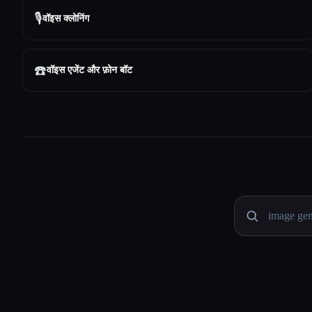
🎙️
वॉइस क्लोनिंग
☎️
वॉइस एजेंट और फ़ोन बॉट