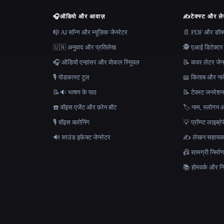
🎧
ऑडियो और आवाज़
✍️
टेक्स्ट और ल
🎼 AI सॉन्ग और म्यूज़िक जेनरेटर
📄 PDF और डॉक्यू
🇺🇳 अनुवाद और प्रतिलेख
🕵️ एआई डिटेक्टर
🎧 ऑडियो एन्हांसर और वोकल रिमूवल
📝 कवर लेटर जेन
🎙️ पोडकास्ट टूल
📖 किताब और नाव
📝🔉 भाषण के पाठ
📝 टेक्स्ट जनरेश
☎️ वॉइस एजेंट और फ़ोन बॉट
🏷️ नाम, स्लोगन औ
🎙️ वॉइस क्लोनिंग
💡 प्रॉम्प्ट लाइब्र
🔊 साउंड इफ़ेक्ट जेनरेटर
✍️ लेखन सहाय
📠 सामग्री निर्
📚 होमवर्क और निब