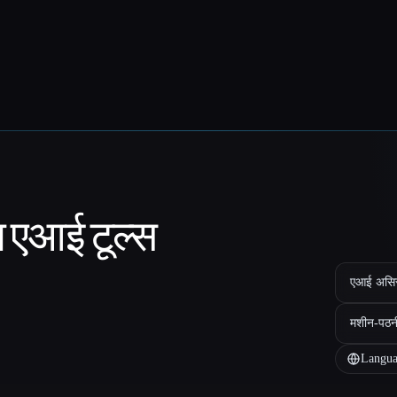
ा एआई टूल्स
एआई असिस्ट
मशीन-पठन
Langua