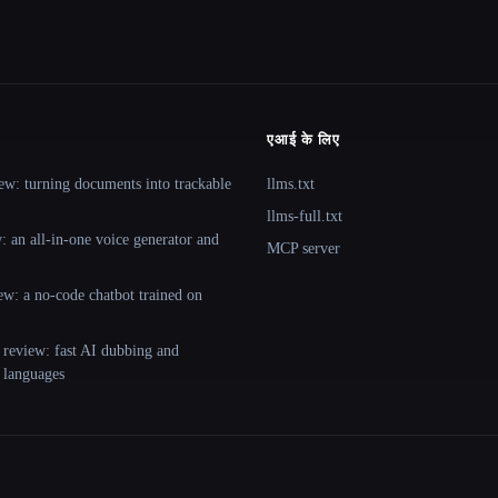
एआई के लिए
ew: turning documents into trackable
llms.txt
llms-full.txt
 an all-in-one voice generator and
MCP server
ew: a no-code chatbot trained on
 review: fast AI dubbing and
+ languages