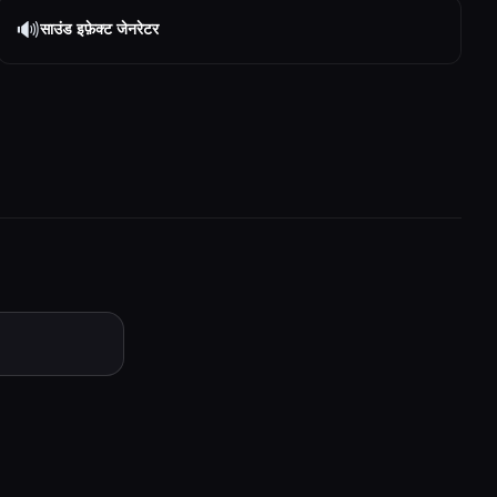
🔊
साउंड इफ़ेक्ट जेनरेटर