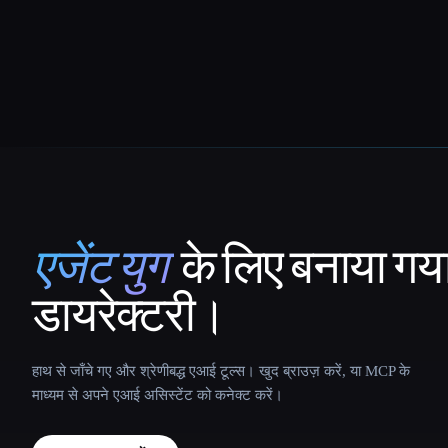
एजेंट युग
के लिए बनाया गय
That AI Collection
डायरेक्टरी।
हाथ से जाँचे गए और श्रेणीबद्ध एआई टूल्स। खुद ब्राउज़ करें, या MCP के
माध्यम से अपने एआई असिस्टेंट को कनेक्ट करें।