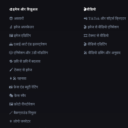
🎨
इमेज और विज़ुअल
🎬
वीडियो
😎 अवतारों
📲 TikTok और शॉर्ट्स क्रिएटर
🔬 इमेज अपस्केलर
🎬 इमेज से वीडियो एनिमेशन
🖼️ इमेज एडिटिंग
🎞️ टेक्स्ट से वीडियो
🌄 एआई आर्ट एंड इलस्ट्रेशन
🎬 वीडियो एडिटिंग
🎲 एनिमेशन और 3डी मॉडलिंग
🎤 वीडियो डबिंग और अनुवाद
🔁 छवि से छवि में बदलाव
🖌️ टेक्स्ट से इमेज
👩‍🎤 पहनावा
📸 फ़ेस एंड ब्यूटी रेटिंग
🎭 फ़ेस स्वैप
🖼️ फ़ोटो रीस्टोरेशन
🪄 बैकग्राउंड रिमूवर
⚜️ लोगो जनरेटर