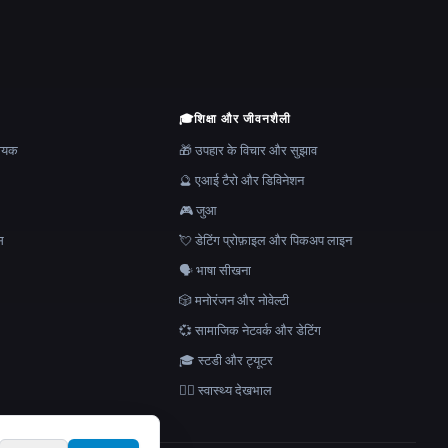
🎓
शिक्षा और जीवनशैली
हायक
🎁 उपहार के विचार और सुझाव
🔮 एआई टैरो और डिविनेशन
🎮 जुआ
स
💘 डेटिंग प्रोफ़ाइल और पिकअप लाइन
🗣️ भाषा सीखना
🎲 मनोरंजन और नोवेल्टी
💞 सामाजिक नेटवर्क और डेटिंग
🎓 स्टडी और ट्यूटर
👩‍⚕️ स्वास्थ्य देखभाल