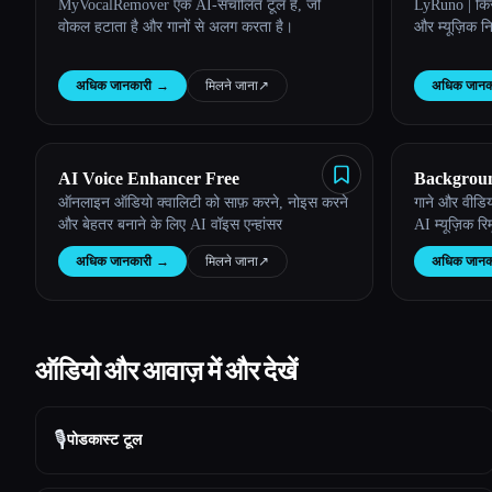
MyVocalRemover एक AI-संचालित टूल है, जो
LyRuno | किस
वोकल हटाता है और गानों से अलग करता है।
और म्यूज़िक नि
अधिक जानकारी
→
मिलने जाना
↗︎
अधिक जानक
AI Voice Enhancer Free
Backgrou
ऑनलाइन ऑडियो क्वालिटी को साफ़ करने, नोइस करने
गाने और वीडिय
और बेहतर बनाने के लिए AI वॉइस एन्हांसर
AI म्यूज़िक रि
अधिक जानकारी
→
मिलने जाना
↗︎
अधिक जानक
ऑडियो और आवाज़ में और देखें
🎙️
पोडकास्ट टूल