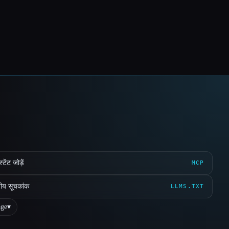
ेंट जोड़ें
MCP
ीय सूचकांक
LLMS.TXT
ge
▾