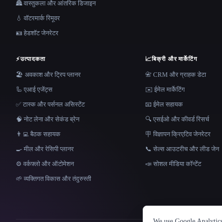
🏯 वास्तुकला और आंतरिक डिजाइन
💧 वॉटरमार्क रिमूवर
🪪 हेडशॉट जेनरेटर
⚡
उत्पादकता
📈
बिक्री और मार्केटिंग
🏖 अवकाश और ट्रिप प्लानर
📇 CRM और ग्राहक डेटा
🦾 एआई एजेंट्स
✉️ ईमेल मार्केटिंग
✅ टास्क और पर्सनल असिस्टेंट
📧 ईमेल सहायक
🧠 नोट लेना और सेकंड ब्रेन
🔍 एसईओ और कीवर्ड रिसर्च
👨‍💻 बैठक सहायक
🪧 विज्ञापन क्रिएटिव जेनरेटर
🍳 मील और रेसिपी प्लानर
📞 सेल्स आउटरीच और लीड जेन
⚙️ वर्कफ़्लो और ऑटोमेशन
📣 सोशल मीडिया कॉन्टेंट
🌱 व्यक्तिगत विकास और तंदुरुस्ती
We use Google Analytics 