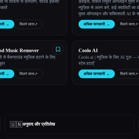
ी भी वीडियो से डायलॉग, साउंड इफ़ेक्ट
डेवॉइस, वोकल रिमूवर ऑनलाइन मुफ़्त मे
कालें
म्यूज़िक से अलग करें, हाई क्वालिटी का 
मुफ़्त ऑनलाइन और शक्तिशाली AI के 
स्प्लिटर उपलब्ध कराना।
ारी
→
मिलने जाना
↗︎
अधिक जानकारी
→
मिलने जाना
↗︎
nd Music Remover
Coolo AI
ो से बैकग्राउंड म्यूज़िक हटाने के लिए
Coolo.ai | म्यूज़िक के लिए AI टूल — व
मूवर
स्टेम हटाएँ
ारी
→
मिलने जाना
↗︎
अधिक जानकारी
→
मिलने जाना
↗︎
🇺🇳
अनुवाद और प्रतिलेख