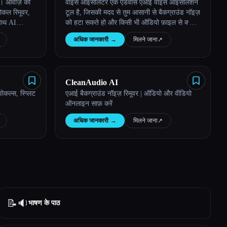
ं। आवाज़ को
वॉइस आइसोलेटर एक एडवांस एआई वॉइस आइसोलेशन
वोकल रिमूवर,
टूल है, जिसकी मदद से तुम आसानी से बैकग्राउंड नॉइज़
साथ AI
को हटा सकते हो और किसी भी ऑडियो फ़ाइल से क्लीन
वोकल्स निकाल सकते हो।
अधिक जानकारी
→
मिलने जाना
↗︎
CleanAudio AI
ोकल्स, स्प्लिट
एआई बैकग्राउंड नॉइज़ रिमूवर | ऑडियो और वीडियो
ऑनलाइन साफ़ करें
अधिक जानकारी
→
मिलने जाना
↗︎
📝🔉
भाषण के पाठ