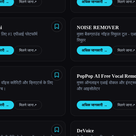
ारी
→
मिलने जाना
↗︎
अधिक जानकारी
→
मिलने जाना
↗︎
i
NOISE REMOVER
लिए #1 एपीआई प्लेटफॉर्म
मुफ़्त बैकग्राउंड नॉइज़ रिमूवल टूल - ए
रिमूवर
ारी
→
मिलने जाना
↗︎
अधिक जानकारी
→
मिलने जाना
↗︎
PopPop AI Free Vocal Rem
ॉइस क्लैरिटी और क्रिएटर्स के लिए
मुफ्त ऑनलाइन एआई वोकल और इंस्ट्रूमे
पिच।
और आइसोलेटर
ारी
→
मिलने जाना
↗︎
अधिक जानकारी
→
मिलने जाना
↗︎
DeVoice