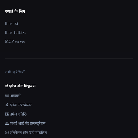
एआई के लिए
llms.txt
llms-full.txt
MCP server
सभी श्रेणियाँ
🎨
इमेज और विज़ुअल
😎 अवतारों
🔬 इमेज अपस्केलर
🖼️ इमेज एडिटिंग
🌄 एआई आर्ट एंड इलस्ट्रेशन
🎲 एनिमेशन और 3डी मॉडलिंग