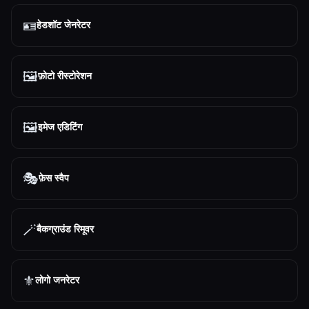
🪪
हेडशॉट जेनरेटर
🖼️
फ़ोटो रीस्टोरेशन
🖼️
इमेज एडिटिंग
🎭
फ़ेस स्वैप
🪄
बैकग्राउंड रिमूवर
⚜️
लोगो जनरेटर