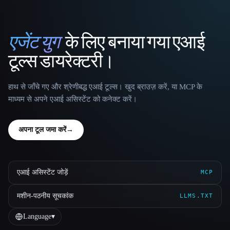
एजेंट युग
के लिए बनाया गया एआई
That AI Collection
टूल्स डायरेक्टरी।
हाथ से जाँचे गए और श्रेणीबद्ध एआई टूल्स। खुद ब्राउज़ करें, या MCP के
माध्यम से अपने एआई असिस्टेंट को कनेक्ट करें।
अपना टूल जमा करें
→
एआई असिस्टेंट जोड़ें
MCP
मशीन-पठनीय सूचकांक
LLMS.TXT
Language
▾