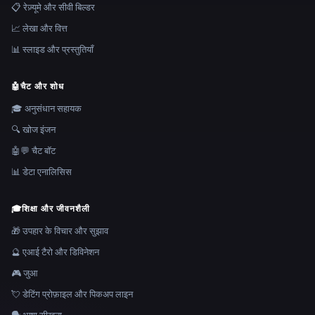
📋 रेज़्यूमे और सीवी बिल्डर
📈 लेखा और वित्त
📊 स्लाइड और प्रस्तुतियाँ
🤖
चैट और शोध
🎓 अनुसंधान सहायक
🔍 खोज इंजन
🤖💬 चैट बॉट
📊 डेटा एनालिसिस
🎓
शिक्षा और जीवनशैली
🎁 उपहार के विचार और सुझाव
🔮 एआई टैरो और डिविनेशन
🎮 जुआ
💘 डेटिंग प्रोफ़ाइल और पिकअप लाइन