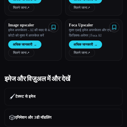
मिलने जाना
↗︎
मिलने जाना
↗︎
Image upscaler
Foca Upscaler
इमेज अपस्केलर - AI की मदद से अपनी
मुफ़्त एआई इमेज अपस्केलर और एन्हांसर:
फ़ोटो को मुफ़्त में अपस्केल करें
फ़िज़िक्स-अवेयर | Foca AI
अधिक जानकारी
→
अधिक जानकारी
→
मिलने जाना
↗︎
मिलने जाना
↗︎
इमेज और विज़ुअल में और देखें
🖌️
टेक्स्ट से इमेज
🎲
एनिमेशन और 3डी मॉडलिंग