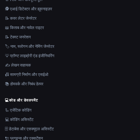
🕵️ एआई डिटेक्टर और ह्यूमनाइज़र
📝 कवर लेटर जेनरेटर
📖 किताब और नावेल राइटर
📝 टेक्स्ट जनरेशन
🏷️ नाम, स्लोगन और नेमिंग जेनरेटर
💡 प्रॉम्प्ट लाइब्रेरी एंड इंजीनियरिंग
✍️ लेखन सहायक
📠 सामग्री निर्माण और एसईओ
📚 होमवर्क और निबंध हेल्पर
💻
कोड और डेवलपमेंट
🦾 एजेंटिक कोडिंग
💻 कोडिंग असिस्टेंट
🗄️ डेटाबेस और एसक्यूएल असिस्टेंट
🔌 प्लगइन्स और एक्सटेंशन