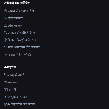
📈
बिक्री और मार्केटिंग
📇 CRM और ग्राहक डेटा
✉️ ईमेल मार्केटिंग
📧 ईमेल सहायक
🔍 एसईओ और कीवर्ड रिसर्च
🪧 विज्ञापन क्रिएटिव जेनरेटर
📞 सेल्स आउटरीच और लीड जेन
📣 सोशल मीडिया कॉन्टेंट
💼
बिज़नेस
🎙️ इंटरव्यू की तैयारी
🛒 ई-कॉमर्स
👩‍⚖️ कानूनी
👨‍💻 ग्राहक सहेयता
🧑‍💼 रिक्रूटिंग और एटीएस