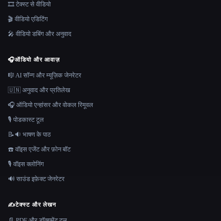
🎞️ टेक्स्ट से वीडियो
🎬 वीडियो एडिटिंग
🎤 वीडियो डबिंग और अनुवाद
🎧
ऑडियो और आवाज़
🎼 AI सॉन्ग और म्यूज़िक जेनरेटर
🇺🇳 अनुवाद और प्रतिलेख
🎧 ऑडियो एन्हांसर और वोकल रिमूवल
🎙️ पोडकास्ट टूल
📝🔉 भाषण के पाठ
☎️ वॉइस एजेंट और फ़ोन बॉट
🎙️ वॉइस क्लोनिंग
🔊 साउंड इफ़ेक्ट जेनरेटर
✍️
टेक्स्ट और लेखन
📄 PDF और डॉक्यूमेंट टूल