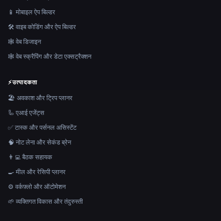
📱 मोबाइल ऐप बिल्डर
🛠️ वाइब कोडिंग और ऐप बिल्डर
🕸 वेब डिजाइन
🕸️ वेब स्क्रैपिंग और डेटा एक्सट्रैक्शन
⚡
उत्पादकता
🏖 अवकाश और ट्रिप प्लानर
🦾 एआई एजेंट्स
✅ टास्क और पर्सनल असिस्टेंट
🧠 नोट लेना और सेकंड ब्रेन
👨‍💻 बैठक सहायक
🍳 मील और रेसिपी प्लानर
⚙️ वर्कफ़्लो और ऑटोमेशन
🌱 व्यक्तिगत विकास और तंदुरुस्ती