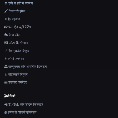
🔁 छवि से छवि में बदलाव
🖌️ टेक्स्ट से इमेज
👩‍🎤 पहनावा
📸 फ़ेस एंड ब्यूटी रेटिंग
🎭 फ़ेस स्वैप
🖼️ फ़ोटो रीस्टोरेशन
🪄 बैकग्राउंड रिमूवर
⚜️ लोगो जनरेटर
🏯 वास्तुकला और आंतरिक डिजाइन
💧 वॉटरमार्क रिमूवर
🪪 हेडशॉट जेनरेटर
🎬
वीडियो
📲 TikTok और शॉर्ट्स क्रिएटर
🎬 इमेज से वीडियो एनिमेशन