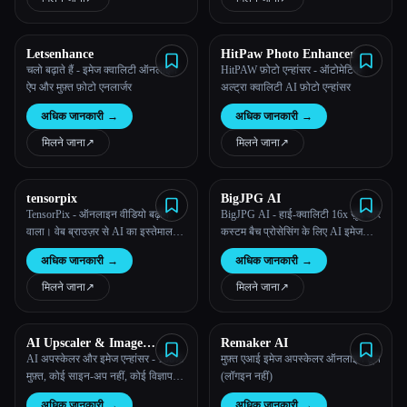
Letsenhance
HitPaw Photo Enhancer
चलो बढ़ाते हैं - इमेज क्वालिटी ऑनलाइन
HitPAW फ़ोटो एन्हांसर - ऑटोमेटिक
ऐप और मुफ़्त फ़ोटो एनलार्जर
अल्ट्रा क्वालिटी AI फ़ोटो एन्हांसर
अधिक जानकारी
→
अधिक जानकारी
→
मिलने जाना
↗︎
मिलने जाना
↗︎
tensorpix
BigJPG AI
TensorPix - ऑनलाइन वीडियो बढ़ाने
BigJPG AI - हाई-क्वालिटी 16x ज़ूम और
वाला। वेब ब्राउज़र से AI का इस्तेमाल
कस्टम बैच प्रोसेसिंग के लिए AI इमेज
करके वीडियो सुधारें और अपस्केल करें।
एनलार्जर
अधिक जानकारी
→
अधिक जानकारी
→
मिलने जाना
↗︎
मिलने जाना
↗︎
AI Upscaler & Image
Remaker AI
Enhancer
AI अपस्केलर और इमेज एन्हांसर - 100%
मुफ़्त एआई इमेज अपस्केलर ऑनलाइन टूल
मुफ़्त, कोई साइन-अप नहीं, कोई विज्ञापन
(लॉगइन नहीं)
नहीं
अधिक जानकारी
→
अधिक जानकारी
→