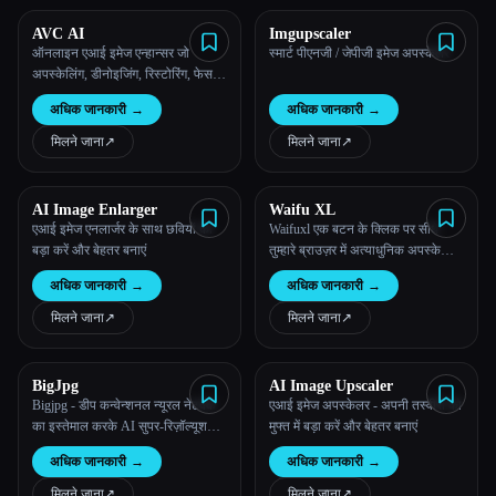
AVC AI
Imgupscaler
सभी श्रेणियाँ
ऑनलाइन एआई इमेज एन्हान्सर जो
स्मार्ट पीएनजी / जेपीजी इमेज अपस्केलर
अपस्केलिंग, डीनोइजिंग, रिस्टोरिंग, फेस
हमारे बारे में
रिफाइनमेंट, और बहुत कुछ करके फोटो की
अधिक जानकारी
→
अधिक जानकारी
→
गुणवत्ता में सुधार करता है
मिलने जाना
↗︎
मिलने जाना
↗︎
AI Image Enlarger
Waifu XL
एआई इमेज एनलार्जर के साथ छवियों को
Waifuxl एक बटन के क्लिक पर सीधे
बड़ा करें और बेहतर बनाएं
तुम्हारे ब्राउज़र में अत्याधुनिक अपस्केलिंग
प्रदान करता है।
अधिक जानकारी
→
अधिक जानकारी
→
मिलने जाना
↗︎
मिलने जाना
↗︎
BigJpg
AI Image Upscaler
Bigjpg - डीप कन्वेन्शनल न्यूरल नेटवर्क
एआई इमेज अपस्केलर - अपनी तस्वीरों को
का इस्तेमाल करके AI सुपर-रिज़ॉल्यूशन
मुफ्त में बड़ा करें और बेहतर बनाएं
Esc
लॉसलेस इमेज एनलार्जिंग/अपस्केलिंग टूल
अधिक जानकारी
→
अधिक जानकारी
→
मिलने जाना
↗︎
मिलने जाना
↗︎