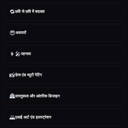
🔁
छवि से छवि में बदलाव
😎
अवतारों
👩‍🎤
पहनावा
📸
फ़ेस एंड ब्यूटी रेटिंग
🏯
वास्तुकला और आंतरिक डिजाइन
🌄
एआई आर्ट एंड इलस्ट्रेशन