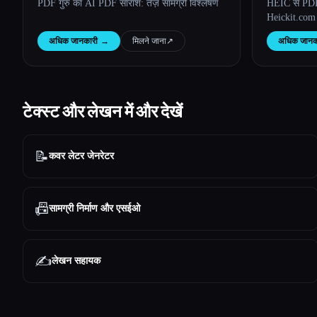
PDF गुरु का AI PDF सारांश: तेज़ सामग्री विश्लेषण
HEIC से PDF 
Heickit.com
अधिक जानकारी
→
मिलने जाना
↗︎
अधिक जानक
टेक्स्ट और लेखन में और देखें
📝
कवर लेटर जेनरेटर
📠
सामग्री निर्माण और एसईओ
✍️
लेखन सहायक