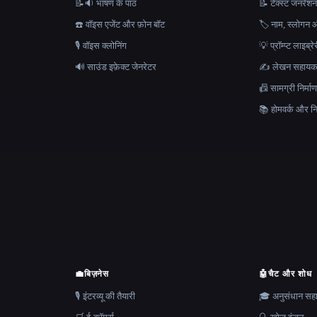
📝🔉 भाषण के पाठ
📝 टेक्स्ट जनरेश
☎️ वॉइस एजेंट और फ़ोन बॉट
🏷️ नाम, स्लोगन औ
🎙️ वॉइस क्लोनिंग
💡 प्रॉम्प्ट लाइब्र
🔊 साउंड इफ़ेक्ट जेनरेटर
✍️ लेखन सहाय
📠 सामग्री निर्
📚 होमवर्क और निब
💼
बिज़नेस
🤖
चैट और शोध
🎙️ इंटरव्यू की तैयारी
🎓 अनुसंधान स