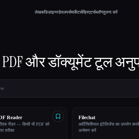
लेखक
डिज़ाइनर
डेवलपर्स
मार्केटर्स
क्रिएटर्स
ब्लॉग
तुलना करें
PDF और डॉक्यूमेंट टूल
अनुप
PDF Reader
Filechat
ीडीएफ रीडर — किसी भी PDF को
आर्टिफिशियल इंटेलिजेंस का उपयोग करके
तर तरीका
अन्वेषण करें