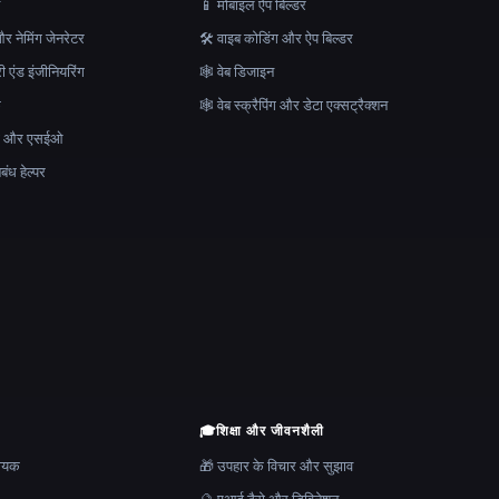
न
📱 मोबाइल ऐप बिल्डर
र नेमिंग जेनरेटर
🛠️ वाइब कोडिंग और ऐप बिल्डर
ेरी एंड इंजीनियरिंग
🕸 वेब डिजाइन
क
🕸️ वेब स्क्रैपिंग और डेटा एक्सट्रैक्शन
माण और एसईओ
ंध हेल्पर
🎓
शिक्षा और जीवनशैली
हायक
🎁 उपहार के विचार और सुझाव