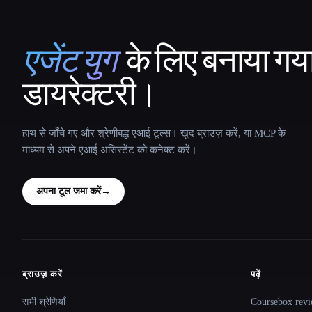
एजेंट युग
के लिए बनाया गय
That AI Collection
डायरेक्टरी।
हाथ से जाँचे गए और श्रेणीबद्ध एआई टूल्स। खुद ब्राउज़ करें, या MCP के
माध्यम से अपने एआई असिस्टेंट को कनेक्ट करें।
अपना टूल जमा करें
→
ब्राउज़ करें
पढ़ें
Site navigation
सभी श्रेणियाँ
Coursebox revi