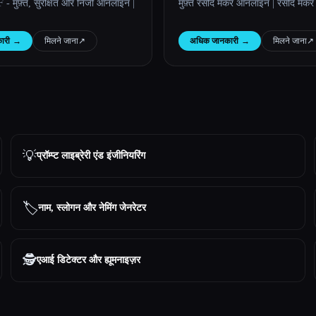
- मुफ़्त, सुरक्षित और निजी ऑनलाइन |
मुफ़्त रसीद मेकर ऑनलाइन | रसीद मेकर
ारी
→
मिलने जाना
↗︎
अधिक जानकारी
→
मिलने जाना
↗︎
💡
प्रॉम्प्ट लाइब्रेरी एंड इंजीनियरिंग
🏷️
नाम, स्लोगन और नेमिंग जेनरेटर
🕵️
एआई डिटेक्टर और ह्यूमनाइज़र