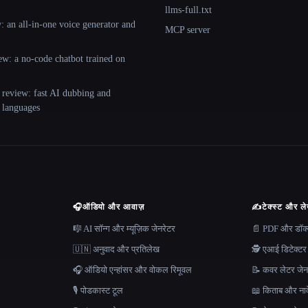
llms-full.txt
 an all-in-one voice generator and
MCP server
ew: a no-code chatbot trained on
 review: fast AI dubbing and
+ languages
🎧
ऑडियो और आवाज़
✍️
टेक्स्ट और ल
🎼 AI सॉन्ग और म्यूज़िक जेनरेटर
📄 PDF और डॉक्यू
🇺🇳 अनुवाद और प्रतिलेख
🕵️ एआई डिटेक्टर
🎧 ऑडियो एन्हांसर और वोकल रिमूवल
📝 कवर लेटर जेन
🎙️ पोडकास्ट टूल
📖 किताब और नाव