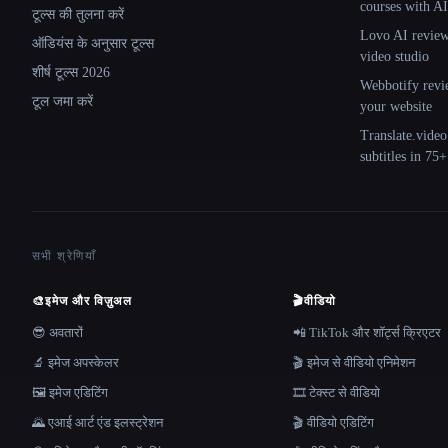
courses with AI
टूल्स की तुलना करें
Lovo AI review:
ऑडियंस के अनुसार टूल्स
video studio
शीर्ष टूल्स 2026
Webbotify revi
टूल जमा करें
your website
Translate.video
subtitles in 75
सभी श्रेणियाँ
🎨
इमेज और विज़ुअल
🎬
वीडियो
😎 अवतारों
📲 TikTok और शॉर्ट्स क्रिएटर
🔬 इमेज अपस्केलर
🎬 इमेज से वीडियो एनिमेशन
🖼️ इमेज एडिटिंग
🎞️ टेक्स्ट से वीडियो
🌄 एआई आर्ट एंड इलस्ट्रेशन
🎬 वीडियो एडिटिंग