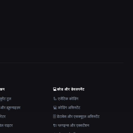
ेखन
💻
कोड और डेवलपमेंट
मेंट टूल
🦾 एजेंटिक कोडिंग
 और ह्यूमनाइज़र
💻 कोडिंग असिस्टेंट
रेटर
🗄️ डेटाबेस और एसक्यूएल असिस्टेंट
ेल राइटर
🔌 प्लगइन्स और एक्सटेंशन