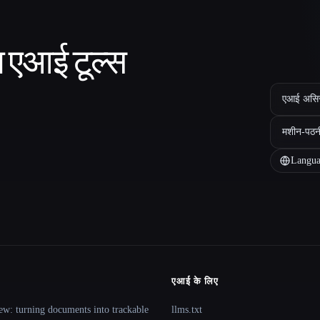
ा एआई टूल्स
एआई असिस्ट
मशीन-पठन
Langua
एआई के लिए
ew: turning documents into trackable
llms.txt