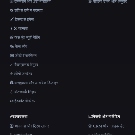
🎲 एनिमेशन और 3डी मॉडलिंग
🎤 वीडियो डबिंग और अनुवाद
🔁 छवि से छवि में बदलाव
🖌️ टेक्स्ट से इमेज
👩‍🎤 पहनावा
📸 फ़ेस एंड ब्यूटी रेटिंग
🎭 फ़ेस स्वैप
🖼️ फ़ोटो रीस्टोरेशन
🪄 बैकग्राउंड रिमूवर
⚜️ लोगो जनरेटर
🏯 वास्तुकला और आंतरिक डिजाइन
💧 वॉटरमार्क रिमूवर
🪪 हेडशॉट जेनरेटर
⚡
उत्पादकता
📈
बिक्री और मार्केटिंग
🏖 अवकाश और ट्रिप प्लानर
📇 CRM और ग्राहक डेटा