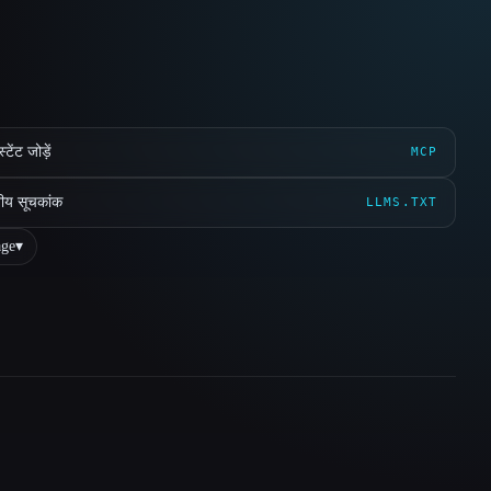
ेंट जोड़ें
MCP
ीय सूचकांक
LLMS.TXT
ge
▾