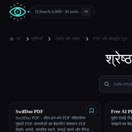
Search 4,000+ AI tools…
⌘
K
घर
श्रेणियाँ
टेक्स्ट और लेखन
PDF और डॉक्यूमेंट टूल
श्रेष्ठ
SwifDoo PDF
Free AI 
SwifDoo PDF - ऑल-इन-वन PDF सॉफ़्टवेयर
मुफ़्त एआई प
तुम्हारे PDF दस्तावेज़ों का बेहतरीन समाधान PDF
समझने का बेह
देखने, बनाने, संपादित करने, कन्वर्ट करने और मैनेज
Esc