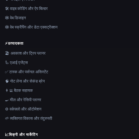
🛠️ वाइब कोडिंग और ऐप बिल्डर
🕸 वेब डिजाइन
🕸️ वेब स्क्रैपिंग और डेटा एक्सट्रैक्शन
⚡
उत्पादकता
🏖 अवकाश और ट्रिप प्लानर
🦾 एआई एजेंट्स
✅ टास्क और पर्सनल असिस्टेंट
🧠 नोट लेना और सेकंड ब्रेन
👨‍💻 बैठक सहायक
🍳 मील और रेसिपी प्लानर
⚙️ वर्कफ़्लो और ऑटोमेशन
🌱 व्यक्तिगत विकास और तंदुरुस्ती
📈
बिक्री और मार्केटिंग