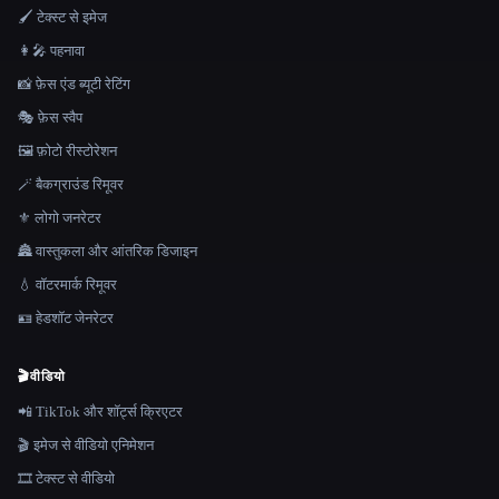
🖌️ टेक्स्ट से इमेज
👩‍🎤 पहनावा
📸 फ़ेस एंड ब्यूटी रेटिंग
🎭 फ़ेस स्वैप
🖼️ फ़ोटो रीस्टोरेशन
🪄 बैकग्राउंड रिमूवर
⚜️ लोगो जनरेटर
🏯 वास्तुकला और आंतरिक डिजाइन
💧 वॉटरमार्क रिमूवर
🪪 हेडशॉट जेनरेटर
🎬
वीडियो
📲 TikTok और शॉर्ट्स क्रिएटर
🎬 इमेज से वीडियो एनिमेशन
🎞️ टेक्स्ट से वीडियो