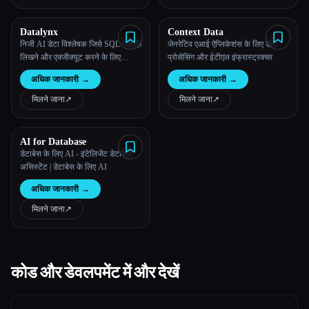
Datalynx
Context Data
निजी AI डेटा विश्लेषक जिसे SQL क्वेरीज़
जेनरेटिव एआई ऐप्लिकेशंस के लिए डेटा
लिखने और एक्जीक्यूट करने के लिए
प्रोसेसिंग और ईटीएल इंफ्रास्ट्रक्चर
डिज़ाइन किया गया है। Datalynx तुम्हारी
अधिक जानकारी
→
अधिक जानकारी
→
सेल्स और ऑपरेशन के बारे में बिज़नेस के
सवालों के जवाब कुछ ही सेकंड में दे सकता
मिलने जाना
↗︎
मिलने जाना
↗︎
है।
AI for Database
डेटाबेस के लिए AI - इंटेलिजेंट डेटाबेस
असिस्टेंट | डेटाबेस के लिए AI
अधिक जानकारी
→
मिलने जाना
↗︎
कोड और डेवलपमेंट में और देखें