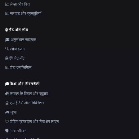
📈 लेखा और वित्त
📊 स्लाइड और प्रस्तुतियाँ
🤖
चैट और शोध
🎓 अनुसंधान सहायक
🔍 खोज इंजन
🤖💬 चैट बॉट
📊 डेटा एनालिसिस
🎓
शिक्षा और जीवनशैली
🎁 उपहार के विचार और सुझाव
🔮 एआई टैरो और डिविनेशन
🎮 जुआ
💘 डेटिंग प्रोफ़ाइल और पिकअप लाइन
🗣️ भाषा सीखना