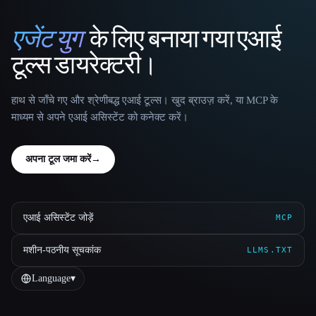
एजेंट युग
के लिए बनाया गया एआई
That AI Collection
टूल्स डायरेक्टरी।
हाथ से जाँचे गए और श्रेणीबद्ध एआई टूल्स। खुद ब्राउज़ करें, या MCP के
माध्यम से अपने एआई असिस्टेंट को कनेक्ट करें।
अपना टूल जमा करें
→
एआई असिस्टेंट जोड़ें
MCP
मशीन-पठनीय सूचकांक
LLMS.TXT
Language
▾