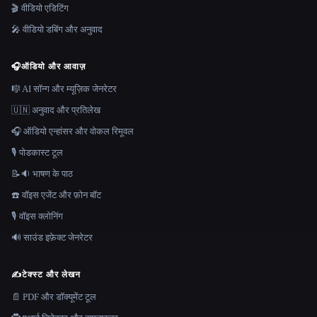
🎬 वीडियो एडिटिंग
🎤 वीडियो डबिंग और अनुवाद
🎧
ऑडियो और आवाज़
🎼 AI सॉन्ग और म्यूज़िक जेनरेटर
🇺🇳 अनुवाद और प्रतिलेख
🎧 ऑडियो एन्हांसर और वोकल रिमूवल
🎙️ पोडकास्ट टूल
📝🔉 भाषण के पाठ
☎️ वॉइस एजेंट और फ़ोन बॉट
🎙️ वॉइस क्लोनिंग
🔊 साउंड इफ़ेक्ट जेनरेटर
✍️
टेक्स्ट और लेखन
📄 PDF और डॉक्यूमेंट टूल