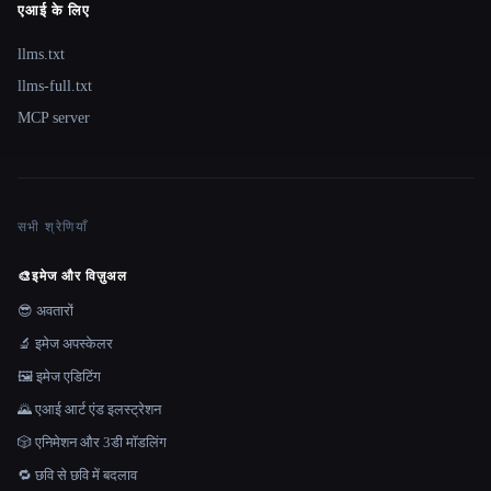
एआई के लिए
llms.txt
llms-full.txt
MCP server
सभी श्रेणियाँ
🎨
इमेज और विज़ुअल
😎 अवतारों
🔬 इमेज अपस्केलर
🖼️ इमेज एडिटिंग
🌄 एआई आर्ट एंड इलस्ट्रेशन
🎲 एनिमेशन और 3डी मॉडलिंग
🔁 छवि से छवि में बदलाव