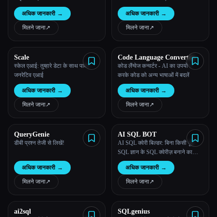
अधिक जानकारी
→
अधिक जानकारी
→
सभी श्रेणियाँ
मिलने जाना
↗︎
मिलने जाना
↗︎
हमारे बारे में
Scale
Code Language Converter
स्केल एआई: तुम्हारे डेटा के साथ पावर
कोड लैंग्वेज कन्वर्टर - AI का उपयोग
जनरेटिव एआई
करके कोड को अन्य भाषाओं में बदलें
अधिक जानकारी
→
अधिक जानकारी
→
मिलने जाना
↗︎
मिलने जाना
↗︎
QueryGenie
AI SQL BOT
डीबी प्रश्न तेजी से लिखें!
AI SQL क्वेरी बिल्डर: बिना किसी पूर्व
SQL ज्ञान के SQL क्वेरीज़ बनाने का
सबसे आसान तरीका - AI का इस्तेमाल
अधिक जानकारी
→
अधिक जानकारी
→
करने वाला SQL क्वेरी बिल्डर
मिलने जाना
↗︎
मिलने जाना
↗︎
Esc
ai2sql
SQLgenius