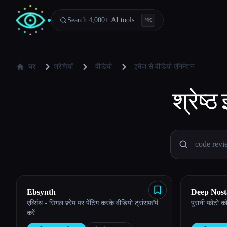
Search 4,000+ AI tools…
⌘
K
घर
श्रेणियाँ
वीडियो
इमेज से वीडियो एनिमेशन
श्रेष्ठ
Ebsynth
Deep Nost
एब्सिंथ - सिंगल फ़्रेम पर पेंटिंग करके वीडियो ट्रांसफ़ॉर्म
पुरानी फ़ोटो को
Esc
करें