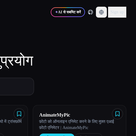
Sign up
✦
AI से सबमिट करें
प्रयोग
AnimateMyPic
ें ट्रांसफ़ॉर्म
फ़ोटो को ऑनलाइन एनिमेट करने के लिए मुफ़्त एआई
फ़ोटो एनिमेटर | AnimateMyPic