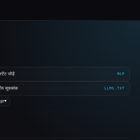
ेंट जोड़ें
MCP
ीय सूचकांक
LLMS.TXT
ge
▾