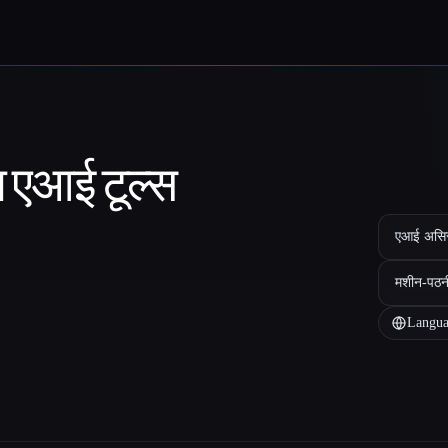
ा एआई टूल्स
एआई असिस्ट
मशीन-पठन
Langua