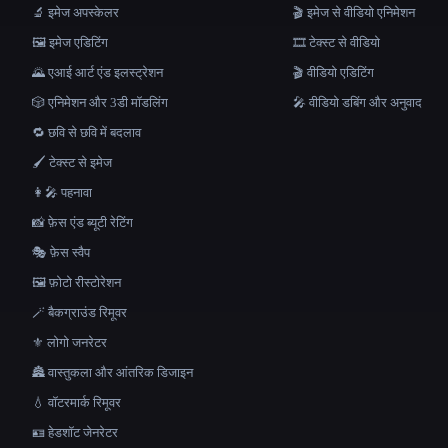
🔬 इमेज अपस्केलर
🎬 इमेज से वीडियो एनिमेशन
🖼️ इमेज एडिटिंग
🎞️ टेक्स्ट से वीडियो
🌄 एआई आर्ट एंड इलस्ट्रेशन
🎬 वीडियो एडिटिंग
🎲 एनिमेशन और 3डी मॉडलिंग
🎤 वीडियो डबिंग और अनुवाद
🔁 छवि से छवि में बदलाव
🖌️ टेक्स्ट से इमेज
👩‍🎤 पहनावा
📸 फ़ेस एंड ब्यूटी रेटिंग
🎭 फ़ेस स्वैप
🖼️ फ़ोटो रीस्टोरेशन
🪄 बैकग्राउंड रिमूवर
⚜️ लोगो जनरेटर
🏯 वास्तुकला और आंतरिक डिजाइन
💧 वॉटरमार्क रिमूवर
🪪 हेडशॉट जेनरेटर