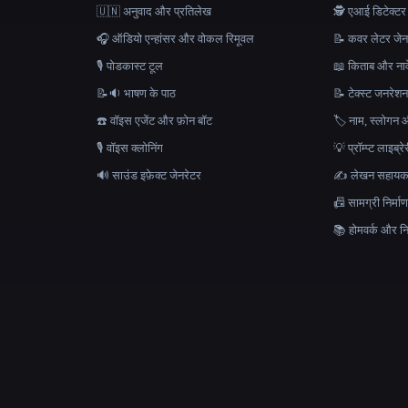
🇺🇳 अनुवाद और प्रतिलेख
🕵️ एआई डिटेक्टर
🎧 ऑडियो एन्हांसर और वोकल रिमूवल
📝 कवर लेटर जेन
🎙️ पोडकास्ट टूल
📖 किताब और नाव
📝🔉 भाषण के पाठ
📝 टेक्स्ट जनरेश
☎️ वॉइस एजेंट और फ़ोन बॉट
🏷️ नाम, स्लोगन औ
🎙️ वॉइस क्लोनिंग
💡 प्रॉम्प्ट लाइब्र
🔊 साउंड इफ़ेक्ट जेनरेटर
✍️ लेखन सहाय
📠 सामग्री निर्
📚 होमवर्क और निब