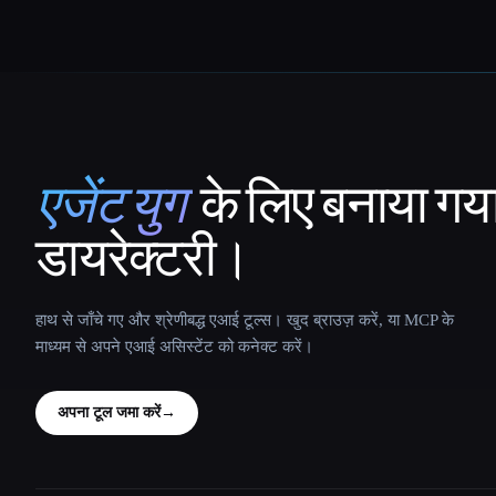
एजेंट युग
के लिए बनाया गय
That AI Collection
डायरेक्टरी।
हाथ से जाँचे गए और श्रेणीबद्ध एआई टूल्स। खुद ब्राउज़ करें, या MCP के
माध्यम से अपने एआई असिस्टेंट को कनेक्ट करें।
अपना टूल जमा करें
→