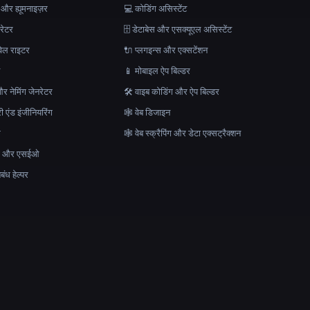
 और ह्यूमनाइज़र
💻 कोडिंग असिस्टेंट
रेटर
🗄️ डेटाबेस और एसक्यूएल असिस्टेंट
ेल राइटर
🔌 प्लगइन्स और एक्सटेंशन
न
📱 मोबाइल ऐप बिल्डर
र नेमिंग जेनरेटर
🛠️ वाइब कोडिंग और ऐप बिल्डर
ेरी एंड इंजीनियरिंग
🕸 वेब डिजाइन
क
🕸️ वेब स्क्रैपिंग और डेटा एक्सट्रैक्शन
माण और एसईओ
ंध हेल्पर