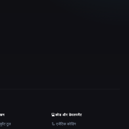
ेखन
💻
कोड और डेवलपमेंट
मेंट टूल
🦾 एजेंटिक कोडिंग