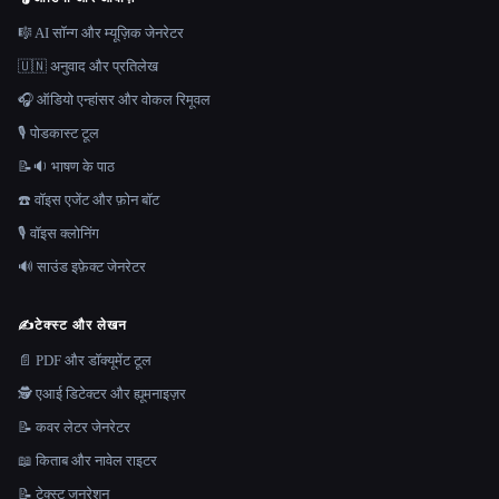
🎼 AI सॉन्ग और म्यूज़िक जेनरेटर
🇺🇳 अनुवाद और प्रतिलेख
🎧 ऑडियो एन्हांसर और वोकल रिमूवल
🎙️ पोडकास्ट टूल
📝🔉 भाषण के पाठ
☎️ वॉइस एजेंट और फ़ोन बॉट
🎙️ वॉइस क्लोनिंग
🔊 साउंड इफ़ेक्ट जेनरेटर
✍️
टेक्स्ट और लेखन
📄 PDF और डॉक्यूमेंट टूल
🕵️ एआई डिटेक्टर और ह्यूमनाइज़र
📝 कवर लेटर जेनरेटर
📖 किताब और नावेल राइटर
📝 टेक्स्ट जनरेशन