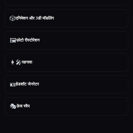
🎲
एनिमेशन और 3डी मॉडलिंग
🖼️
फ़ोटो रीस्टोरेशन
👩‍🎤
पहनावा
🪪
हेडशॉट जेनरेटर
🎭
फ़ेस स्वैप