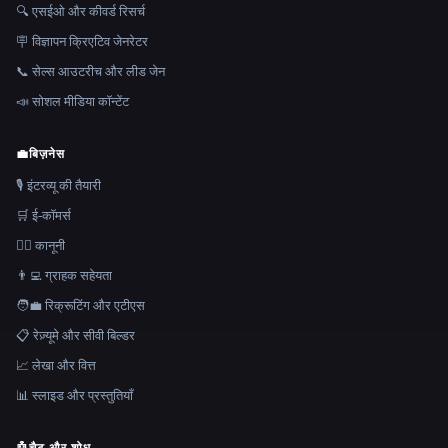
🔍 एसईओ और कीवर्ड रिसर्च
🪧 विज्ञापन क्रिएटिव जेनरेटर
📞 सेल्स आउटरीच और लीड जेन
📣 सोशल मीडिया कॉन्टेंट
💼
बिज़नेस
🎙️ इंटरव्यू की तैयारी
🛒 ई-कॉमर्स
👩‍⚖️ कानूनी
👨‍💻 ग्राहक सहेयता
🧑‍💼 रिक्रूटिंग और एटीएस
📋 रेज़्यूमे और सीवी बिल्डर
📈 लेखा और वित्त
📊 स्लाइड और प्रस्तुतियाँ