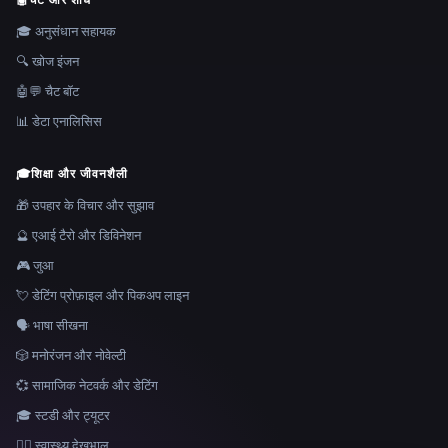
🤖
चैट और शोध
🎓 अनुसंधान सहायक
🔍 खोज इंजन
🤖💬 चैट बॉट
📊 डेटा एनालिसिस
🎓
शिक्षा और जीवनशैली
🎁 उपहार के विचार और सुझाव
🔮 एआई टैरो और डिविनेशन
🎮 जुआ
💘 डेटिंग प्रोफ़ाइल और पिकअप लाइन
🗣️ भाषा सीखना
🎲 मनोरंजन और नोवेल्टी
💞 सामाजिक नेटवर्क और डेटिंग
🎓 स्टडी और ट्यूटर
👩‍⚕️ स्वास्थ्य देखभाल