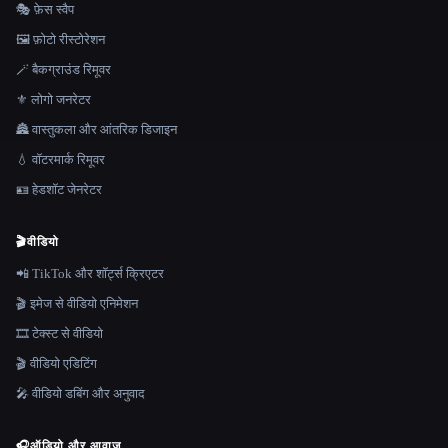
🎭 फ़ेस स्वैप
🖼️ फ़ोटो रीस्टोरेशन
🪄 बैकग्राउंड रिमूवर
⚜️ लोगो जनरेटर
🏯 वास्तुकला और आंतरिक डिजाइन
💧 वॉटरमार्क रिमूवर
🪪 हेडशॉट जेनरेटर
🎬
वीडियो
📲 TikTok और शॉर्ट्स क्रिएटर
🎬 इमेज से वीडियो एनिमेशन
🎞️ टेक्स्ट से वीडियो
🎬 वीडियो एडिटिंग
🎤 वीडियो डबिंग और अनुवाद
🎧
ऑडियो और आवाज़