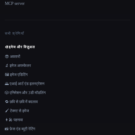
MCP server
सभी श्रेणियाँ
🎨
इमेज और विज़ुअल
😎 अवतारों
🔬 इमेज अपस्केलर
🖼️ इमेज एडिटिंग
🌄 एआई आर्ट एंड इलस्ट्रेशन
🎲 एनिमेशन और 3डी मॉडलिंग
🔁 छवि से छवि में बदलाव
🖌️ टेक्स्ट से इमेज
👩‍🎤 पहनावा
📸 फ़ेस एंड ब्यूटी रेटिंग