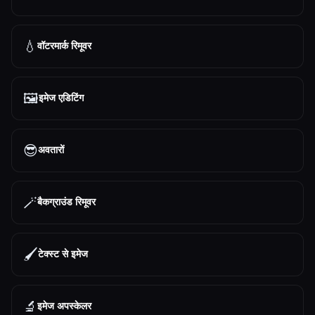
💧
वॉटरमार्क रिमूवर
🖼️
इमेज एडिटिंग
😎
अवतारों
🪄
बैकग्राउंड रिमूवर
🖌️
टेक्स्ट से इमेज
🔬
इमेज अपस्केलर