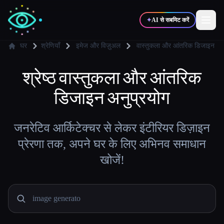
✦
AI से सबमिट करें
घर
श्रेणियाँ
इमेज और विज़ुअल
वास्तुकला और आंतरिक डिजाइन
✍️
श्रेष्ठ
वास्तुकला और आंतरिक
🎨
लेखक
डिज़ाइनर
डिजाइन
अनुप्रयोग
💻
📈
डेवलपर्स
मार्केटर्स
जनरेटिव आर्किटेक्चर से लेकर इंटीरियर डिज़ाइन
🎓
🎬
प्रेरणा तक, अपने घर के लिए अभिनव समाधान
विद्यार्थी
क्रिएटर्स
खोजें!
ब्लॉग
टूल्स की तुलना करें