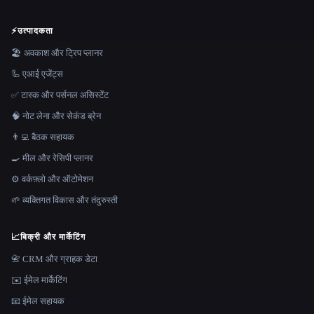
⚡
उत्पादकता
🏖 अवकाश और ट्रिप प्लानर
🦾 एआई एजेंट्स
✅ टास्क और पर्सनल असिस्टेंट
🧠 नोट लेना और सेकंड ब्रेन
👨‍💻 बैठक सहायक
🍳 मील और रेसिपी प्लानर
⚙️ वर्कफ़्लो और ऑटोमेशन
🌱 व्यक्तिगत विकास और तंदुरुस्ती
📈
बिक्री और मार्केटिंग
📇 CRM और ग्राहक डेटा
✉️ ईमेल मार्केटिंग
📧 ईमेल सहायक