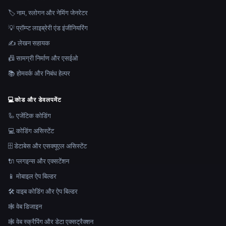
🏷️ नाम, स्लोगन और नेमिंग जेनरेटर
💡 प्रॉम्प्ट लाइब्रेरी एंड इंजीनियरिंग
✍️ लेखन सहायक
📠 सामग्री निर्माण और एसईओ
📚 होमवर्क और निबंध हेल्पर
💻
कोड और डेवलपमेंट
🦾 एजेंटिक कोडिंग
💻 कोडिंग असिस्टेंट
🗄️ डेटाबेस और एसक्यूएल असिस्टेंट
🔌 प्लगइन्स और एक्सटेंशन
📱 मोबाइल ऐप बिल्डर
🛠️ वाइब कोडिंग और ऐप बिल्डर
🕸 वेब डिजाइन
🕸️ वेब स्क्रैपिंग और डेटा एक्सट्रैक्शन