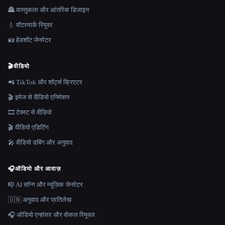
🏯 वास्तुकला और आंतरिक डिजाइन
💧 वॉटरमार्क रिमूवर
🪪 हेडशॉट जेनरेटर
🎬
वीडियो
📲 TikTok और शॉर्ट्स क्रिएटर
🎬 इमेज से वीडियो एनिमेशन
🎞️ टेक्स्ट से वीडियो
🎬 वीडियो एडिटिंग
🎤 वीडियो डबिंग और अनुवाद
🎧
ऑडियो और आवाज़
🎼 AI सॉन्ग और म्यूज़िक जेनरेटर
🇺🇳 अनुवाद और प्रतिलेख
🎧 ऑडियो एन्हांसर और वोकल रिमूवल