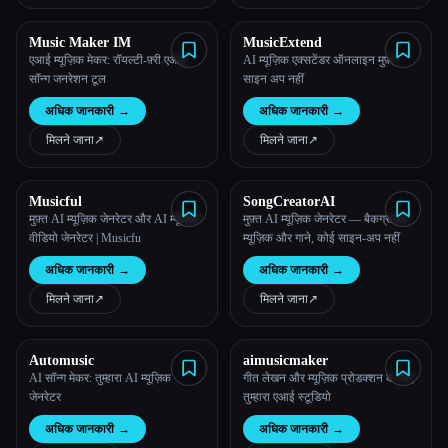
Music Maker IM
MusicExtend
एआई म्यूज़िक मेकर: रॉयल्टी-फ़्री एआई
AI म्यूज़िक एक्सटेंडर ऑनलाइन मुफ़्त,
सॉन्ग जनरेशन टूल
साइन अप नहीं
अधिक जानकारी
→
अधिक जानकारी
→
मिलने जाना
↗︎
मिलने जाना
↗︎
Musicful
SongCreatorAI
मुफ़्त AI म्यूज़िक जेनरेटर और AI म्यूज़िक
मुफ़्त AI म्यूज़िक जेनरेटर — बैकग्राउंड
वीडियो जेनरेटर | Musicfu
म्यूज़िक और गाने, कोई साइन-अप नहीं
अधिक जानकारी
→
अधिक जानकारी
→
मिलने जाना
↗︎
मिलने जाना
↗︎
Automusic
aimusicmaker
AI सॉन्ग मेकर: तुम्हारा AI म्यूज़िक
गीत लेखन और म्यूज़िक प्रोडक्शन के लिए
जेनरेटर
तुम्हारा एआई स्टूडियो
अधिक जानकारी
→
अधिक जानकारी
→