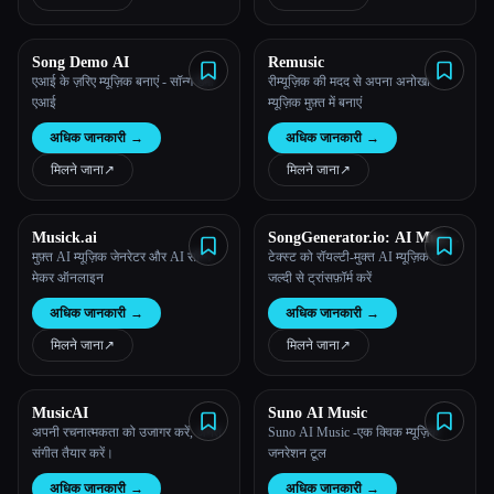
Song Demo AI
Remusic
एआई के ज़रिए म्यूज़िक बनाएं - सॉन्ग डेमो
रीम्यूज़िक की मदद से अपना अनोखा
एआई
म्यूज़िक मुफ़्त में बनाएं
अधिक जानकारी
→
अधिक जानकारी
→
मिलने जाना
↗︎
मिलने जाना
↗︎
Musick.ai
SongGenerator.io: AI Music
Generator Free Online
मुफ़्त AI म्यूज़िक जेनरेटर और AI सॉन्ग
टेक्स्ट को रॉयल्टी-मुक्त AI म्यूज़िक में
मेकर ऑनलाइन
जल्दी से ट्रांसफ़ॉर्म करें
अधिक जानकारी
→
अधिक जानकारी
→
मिलने जाना
↗︎
मिलने जाना
↗︎
MusicAI
Suno AI Music
अपनी रचनात्मकता को उजागर करें, अनंत
Suno AI Music -एक क्विक म्यूज़िक
संगीत तैयार करें।
जनरेशन टूल
अधिक जानकारी
→
अधिक जानकारी
→