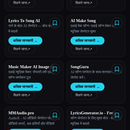
मिलने जाना
↗︎
मिलने जाना
↗︎
Lyrics To Song AI
AI Make Song
गाने के बोल AI जेनरेटर — बोल को गाने
एआई मेक सॉन्ग: एआई सॉन्ग मेकर और
में बदलो
म्यूज़िक जेनरेटर मुफ़्त
अधिक जानकारी
→
अधिक जानकारी
→
मिलने जाना
↗︎
मिलने जाना
↗︎
Music Maker AI Image to
SongGuru
Music
एआई म्यूज़िक मेकर: रॉयल्टी-फ़्री एआई
AI सॉन्ग जनरेटर के साथ शानदार AI गाने
सॉन्ग जनरेशन टूल
जेनरेट करें।
अधिक जानकारी
→
अधिक जानकारी
→
मिलने जाना
↗︎
मिलने जाना
↗︎
MMAudio.pro
LyricsGenerator.io - Free AI
Song & Lyrics Creator
AudioX - AI ऑडियो जेनरेटर प्लेटफ़ॉर्म |
सॉन्ग जेनरेटर के लिए मुफ़्त बोल - शब्दों को
ऑडियो-फर्स्ट, अब छवियाँ और वीडियो
म्यूज़िक में बदलो