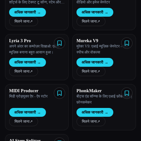
शॉर्ट्स के लिए टेक्स्ट टू सॉन्ग, स्टेम और
वीडियो और इमेज जेनरेटर
बीजीएम
अधिक जानकारी
→
अधिक जानकारी
→
मिलने जाना
↗︎
मिलने जाना
↗︎
Lyria 3 Pro
Mureka V9
अपने अंदर का कम्पोज़र दिखाओ: एआई
मुरेका V9: एआई म्यूज़िक जेनरेटर - गाने,
म्यूज़िक बनाना बहुत आसान हुआ।
स्पीच और वोकल्स
अधिक जानकारी
→
अधिक जानकारी
→
मिलने जाना
↗︎
मिलने जाना
↗︎
MIDI Producer
PhonkMaker
मिडी प्रोड्यूसर ऐप - ऐप स्टोर
बीट्स एंड सॉन्ग्स के लिए एआई फ़ोंक मेकर |
फ़ोनकमेकर
अधिक जानकारी
→
अधिक जानकारी
→
मिलने जाना
↗︎
मिलने जाना
↗︎
AI Stem Splitter