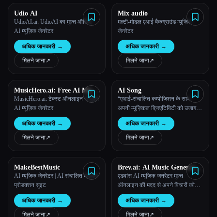
Udio AI
Mix audio
UdioAI.ai: UdioAI का मुफ़्त ऑडियो
मल्टी-मोडल एआई बैकग्राउंड म्यूज़िक
AI म्यूज़िक जेनरेटर
जेनरेटर
अधिक जानकारी
→
अधिक जानकारी
→
मिलने जाना
↗︎
मिलने जाना
↗︎
MusicHero.ai: Free AI Music
AI Song
Generator from Text Online
MusicHero.ai: टेक्स्ट ऑनलाइन से मुफ़्त
“एआई-संचालित कम्पोज़िशन के साथ
AI म्यूज़िक जेनरेटर
अपनी म्यूज़िकल क्रिएटिविटी को उजागर
करें”
अधिक जानकारी
→
अधिक जानकारी
→
मिलने जाना
↗︎
मिलने जाना
↗︎
MakeBestMusic
Brev.ai: AI Music Generator
Free Online
AI म्यूज़िक जेनरेटर | AI संचालित म्यूज़िक
एडवांस AI म्यूज़िक जनरेटर मुफ़्त
प्रोडक्शन सुइट
ऑनलाइन की मदद से अपने विचारों को
तुरंत पेशेवर म्यूज़िक में बदलें।
अधिक जानकारी
→
अधिक जानकारी
→
मिलने जाना
↗︎
मिलने जाना
↗︎