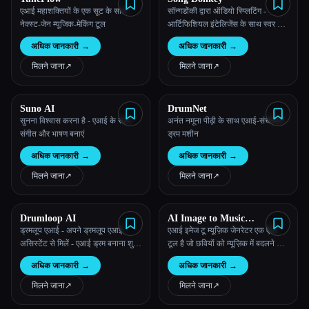
एआई महाशक्तियों के एक सूट के साथ
सॉन्गडोंकी द्वारा ऑडियो स्प्लिटिंग -
नेक्स्ट-जेन म्यूजिक-मेकिंग टूल
आर्टिफिशियल इंटेलिजेंस के साथ स्वर और
वाद्ययंत्र निकालें
अधिक जानकारी
→
अधिक जानकारी
→
मिलने जाना
↗︎
मिलने जाना
↗︎
Suno AI
DrumNet
सुनना विश्वास करना है - एआई के साथ
अनंत नमूना पीढ़ी के साथ एआई-संचालित
संगीत और भाषण बनाएं
ड्रम मशीन
अधिक जानकारी
→
अधिक जानकारी
→
मिलने जाना
↗︎
मिलने जाना
↗︎
Drumloop AI
AI Image to Music
Generator
ड्रमलूप एआई - अपने ड्रमलूप एआई
एआई इमेज टू म्यूज़िक जेनरेटर एक ऐसा
असिस्टेंट से मिलें - एआई ड्रम बनाना शुरू
टूल है जो छवियों को म्यूज़िक में बदलने के
करें
लिए आर्टिफिशियल इंटेलिजेंस का इस्तेमाल
अधिक जानकारी
→
अधिक जानकारी
→
करता है
मिलने जाना
↗︎
मिलने जाना
↗︎