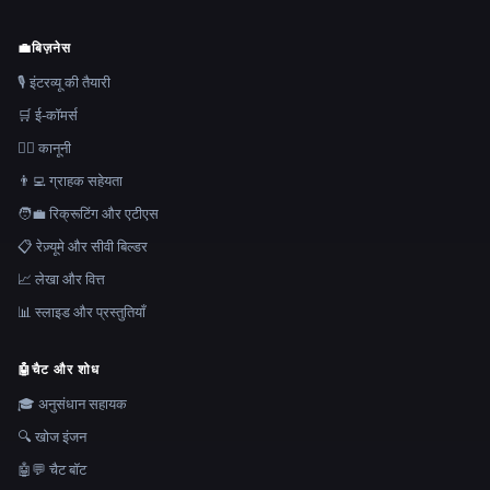
💼
बिज़नेस
🎙️ इंटरव्यू की तैयारी
🛒 ई-कॉमर्स
👩‍⚖️ कानूनी
👨‍💻 ग्राहक सहेयता
🧑‍💼 रिक्रूटिंग और एटीएस
📋 रेज़्यूमे और सीवी बिल्डर
📈 लेखा और वित्त
📊 स्लाइड और प्रस्तुतियाँ
🤖
चैट और शोध
🎓 अनुसंधान सहायक
🔍 खोज इंजन
🤖💬 चैट बॉट