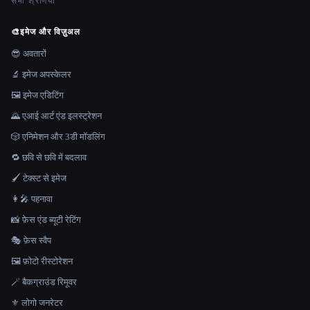
सभी श्रेणियाँ
🎨
इमेज और विज़ुअल
😎 अवतारों
🔬 इमेज अपस्केलर
🖼️ इमेज एडिटिंग
🌄 एआई आर्ट एंड इलस्ट्रेशन
🎲 एनिमेशन और 3डी मॉडलिंग
🔁 छवि से छवि में बदलाव
🖌️ टेक्स्ट से इमेज
👩‍🎤 पहनावा
📸 फ़ेस एंड ब्यूटी रेटिंग
🎭 फ़ेस स्वैप
🖼️ फ़ोटो रीस्टोरेशन
🪄 बैकग्राउंड रिमूवर
⚜️ लोगो जनरेटर