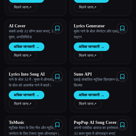
मिलने जाना
↗︎
मिलने जाना
↗︎
AI Cover
Lyrics Generator
सबसे अच्छे AI सॉन्ग कवर बनाएं, 100%
मुफ़्त गाने के बोल जेनरेटर और एआई सॉन्ग
मुफ़्त, अनलिमिटेड
राइटर
अधिक जानकारी
→
अधिक जानकारी
→
मिलने जाना
↗︎
मिलने जाना
↗︎
Lyrics Into Song AI
Suno API
गाने के बोल AI में - मुफ्त में ऑनलाइन गाने
एआई-संचालित म्यूज़िक क्रिएशन एट योर
के बोल को आकर्षक गाने में बदलें।
फ़िल्म्स
अधिक जानकारी
→
अधिक जानकारी
→
मिलने जाना
↗︎
मिलने जाना
↗︎
ToMusic
PopPop AI Song Cover
Generator
म्यूज़िक मेकर के लिए गीत और म्यूज़िक
अपनी पसंदीदा आवाज़ का इस्तेमाल करके
जनरेटर के लिए टेक्स्ट मुफ्त ऑनलाइन |
AI कवर मुफ्त में ऑनलाइन बनाएं