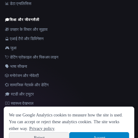
📊 डेटा एनालिसिस
🎓
शिक्षा और जीवनशैली
🎁 उपहार के विचार और सुझाव
🔮 एआई टैरो और डिविनेशन
🎮 जुआ
💘 डेटिंग प्रोफ़ाइल और पिकअप लाइन
🗣️ भाषा सीखना
🎲 मनोरंजन और नोवेल्टी
💞 सामाजिक नेटवर्क और डेटिंग
🎓 स्टडी और ट्यूटर
👩‍⚕️ स्वास्थ्य देखभाल
भाषा
We use Google Analytics cookies to measure how the site is used.
English
español
Français
Русский
简体中文
You can accept or reject these analytics cookies. The site works
Hindi
either way.
Privacy policy
.
© 2026 That AI Collection. सर्वाधिकार सुरक्षित।
·
सेवा की शर्तें
·
गोपनीयता नीति
·
·
Site information
Built with Metatron ★
Reject
Accept