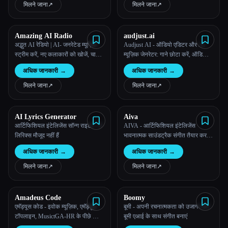
मिलने जाना
↗︎
मिलने जाना
↗︎
सभी श्रेणियाँ
Amazing AI Radio
audjust.ai
हमारे बारे में
अद्भुत AI रेडियो | AI- जनरेटेड म्यूज़िक
Audjust AI - ऑडियो एडिटर और AI
स्ट्रीम करें, नए कलाकारों को खोजें, चार्ट
म्यूज़िक जेनरेटर: गाने छोटा करें, ऑडियो
देखें, और Amazing AI रेडियो पर अपने
लंबा करें, लूप ढूँढें या टेक्स्ट से म्यूज़िक
अधिक जानकारी
→
अधिक जानकारी
→
खुद के ट्रैक अपलोड करें।
बनाएँ
मिलने जाना
↗︎
मिलने जाना
↗︎
AI Lyrics Generator
Aiva
आर्टिफिशियल इंटेलिजेंस सॉन्ग राइटर - ये
AIVA - आर्टिफिशियल इंटेलिजेंस
लिरिक्स मौजूद नहीं हैं
भावनात्मक साउंडट्रैक संगीत तैयार कर
रहा है
अधिक जानकारी
→
अधिक जानकारी
→
मिलने जाना
↗︎
मिलने जाना
↗︎
Amadeus Code
Boomy
एमॅड्यूस कोड - इवोक म्यूज़िक, एमॅड्यूस
बूमी - अपनी रचनात्मकता को उजागर करें
टॉपलाइन, MusictGA-HR के पीछे की
बूमी एआई के साथ संगीत बनाएं
कंपनी