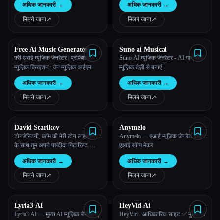
अधिक जानकारी
→
अधिक जानकारी
→
मिलने जाना
↗︎
मिलने जाना
↗︎
Free Ai Music Generator
Suno ai Musical
फ़्री एआई म्यूज़िक जेनरेटर | प्रोफेशनल
Suno AI म्यूज़िक जेनरेटर - AI गाने और
म्यूज़िक क्रिएशन | जेन म्यूज़िक आईएम
म्यूज़िक तेज़ी से बनाएं
अधिक जानकारी
→
अधिक जानकारी
→
मिलने जाना
↗︎
मिलने जाना
↗︎
David Starikov
Anymelo
टोनडेस्टिनी, कॉम की मेरी टोन लाइब्रेरी
Anymelo — एआई म्यूज़िक जेनरेटर और
के साथ तुम अपने पसंदीदा गिटारिस्ट की
एआई सॉन्ग मेकर
तरह लग रहे हो
अधिक जानकारी
→
अधिक जानकारी
→
मिलने जाना
↗︎
मिलने जाना
↗︎
Lyria3 AI
HeyVid Ai
Lyria3 AI — मुफ़्त AI म्यूज़िक जेनरेटर |
HeyVid - आधिकारिक साइट ✅ मुफ़्त AI