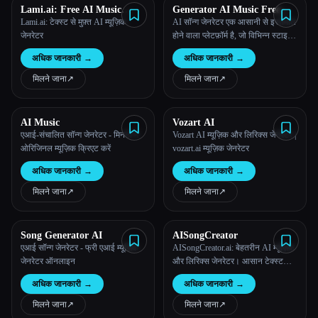
Lami.ai: Free AI Music
Generator AI Music Free
Generator from Text
Online
Lami.ai: टेक्स्ट से मुफ़्त AI म्यूज़िक
AI सॉन्ग जेनरेटर एक आसानी से इस्तेमाल
जेनरेटर
होने वाला प्लेटफ़ॉर्म है, जो विभिन्न स्टाइल
में हाई-क्वालिटी, रॉयल्टी-मुक्त म्यूज़िक
अधिक जानकारी
→
अधिक जानकारी
→
बनाता है, जो वीडियो, विज्ञापन और
क्रिएटिव प्रोजेक्ट के लिए उपयुक्त है।
मिलने जाना
↗︎
मिलने जाना
↗︎
AI Music
Vozart AI
एआई-संचालित सॉन्ग जेनरेटर - मिनटों में
Vozart AI म्यूज़िक और लिरिक्स जेनरेटर |
ओरिजिनल म्यूज़िक क्रिएट करें
vozart.ai म्यूज़िक जेनरेटर
अधिक जानकारी
→
अधिक जानकारी
→
मिलने जाना
↗︎
मिलने जाना
↗︎
Song Generator AI
AISongCreator
एआई सॉन्ग जेनरेटर - फ्री एआई म्यूज़िक
AISongCreator.ai: बेहतरीन AI म्यूज़िक
जेनरेटर ऑनलाइन
और लिरिक्स जेनरेटर। आसान टेक्स्ट
प्रॉम्प्ट्स से तुरन्त स्टूडियो-क्वालिटी,
अधिक जानकारी
→
अधिक जानकारी
→
रॉयल्टी-मुक्त ट्रैक और वर्सेज बनाएं।
मिलने जाना
↗︎
मिलने जाना
↗︎