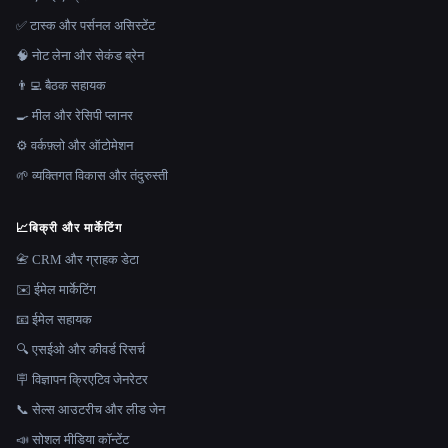
✅ टास्क और पर्सनल असिस्टेंट
🧠 नोट लेना और सेकंड ब्रेन
👨‍💻 बैठक सहायक
🍳 मील और रेसिपी प्लानर
⚙️ वर्कफ़्लो और ऑटोमेशन
🌱 व्यक्तिगत विकास और तंदुरुस्ती
📈
बिक्री और मार्केटिंग
📇 CRM और ग्राहक डेटा
✉️ ईमेल मार्केटिंग
📧 ईमेल सहायक
🔍 एसईओ और कीवर्ड रिसर्च
🪧 विज्ञापन क्रिएटिव जेनरेटर
📞 सेल्स आउटरीच और लीड जेन
📣 सोशल मीडिया कॉन्टेंट