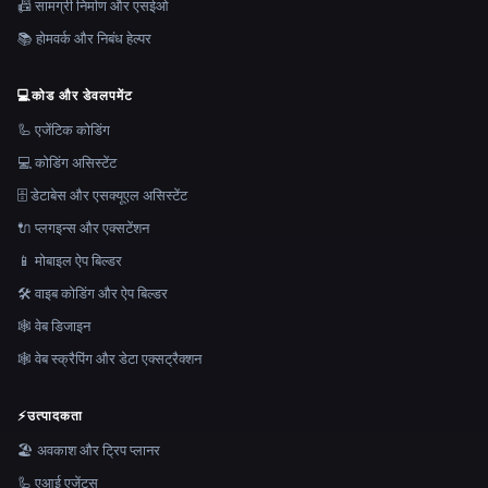
📠 सामग्री निर्माण और एसईओ
📚 होमवर्क और निबंध हेल्पर
💻
कोड और डेवलपमेंट
🦾 एजेंटिक कोडिंग
💻 कोडिंग असिस्टेंट
🗄️ डेटाबेस और एसक्यूएल असिस्टेंट
🔌 प्लगइन्स और एक्सटेंशन
📱 मोबाइल ऐप बिल्डर
🛠️ वाइब कोडिंग और ऐप बिल्डर
🕸 वेब डिजाइन
🕸️ वेब स्क्रैपिंग और डेटा एक्सट्रैक्शन
⚡
उत्पादकता
🏖 अवकाश और ट्रिप प्लानर
🦾 एआई एजेंट्स