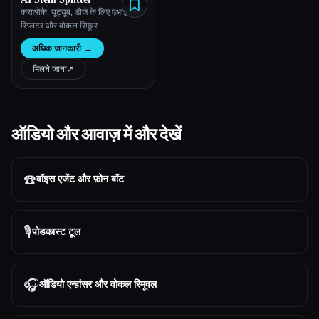
कराओके, यूट्यूब, डीजे के लिए एआई स्टेम
स्प्लिटर और वोकल रिमूवर
अधिक जानकारी
→
मिलने जाना
↗︎
ऑडियो और आवाज़ में और देखें
☎️
वॉइस एजेंट और फ़ोन बॉट
🎙️
पोडकास्ट टूल
🎧
ऑडियो एन्हांसर और वोकल रिमूवल