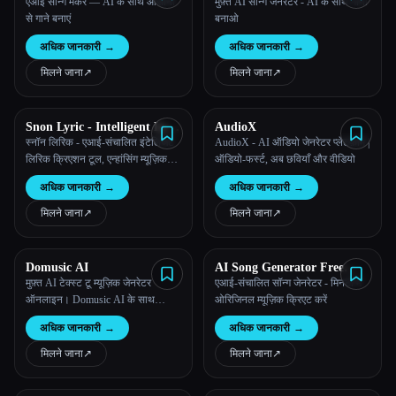
एआई सॉन्ग मेकर — AI के साथ आसानी
मुफ़्त AI सॉन्ग जेनरेटर - AI के साथ गाना
से गाने बनाएं
बनाओ
अधिक जानकारी
→
अधिक जानकारी
→
मिलने जाना
↗︎
मिलने जाना
↗︎
Snon Lyric - Intelligent Lyric
AudioX
Creation Tool
स्नॉन लिरिक - एआई-संचालित इंटेलिजेंट
AudioX - AI ऑडियो जेनरेटर प्लेटफ़ॉर्म |
लिरिक क्रिएशन टूल, एन्हांसिंग म्यूज़िक
ऑडियो-फर्स्ट, अब छवियाँ और वीडियो
प्रोडक्शन
अधिक जानकारी
→
अधिक जानकारी
→
मिलने जाना
↗︎
मिलने जाना
↗︎
Domusic AI
AI Song Generator Free
Online
मुफ़्त AI टेक्स्ट टू म्यूज़िक जेनरेटर
एआई-संचालित सॉन्ग जेनरेटर - मिनटों में
ऑनलाइन। Domusic AI के साथ
ओरिजिनल म्यूज़िक क्रिएट करें
आसानी से अपने टेक्स्ट या बोल को
अधिक जानकारी
→
अधिक जानकारी
→
खूबसूरत गानों में बदलें।
मिलने जाना
↗︎
मिलने जाना
↗︎